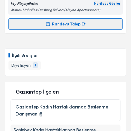
My Fizyopilates
Haritada Göster
Atatürk Mahallesi Duisburg Bulvarı (Aleyna Apartmanı altı)
Randevu Talep Et
Randevu Takvimi Talebi
Dyt. Beyda Tansel
için randevu takvimi talebi
oluşturun. Size bu uzmandan randevu almanız için bir
İlgili Branşlar
takvim hazırlandığında e-posta ile bilgilendireceğiz.
Diyetisyen
1
E-posta Adresiniz
Gaziantep İlçeleri
Kişisel verilerimin işlenmesine ilişkin
Aydınlatma
Metni
'ni okudum ve kişisel verilerimin belirtilen
Gaziantep
Kadın Hastalıklarında Beslenme
kapsamda işlenmesini kabul ediyorum.
Danışmanlığı
Takvim Talebini Gönder
Şahinbey
Kadın Hastalıklarında Beslenme