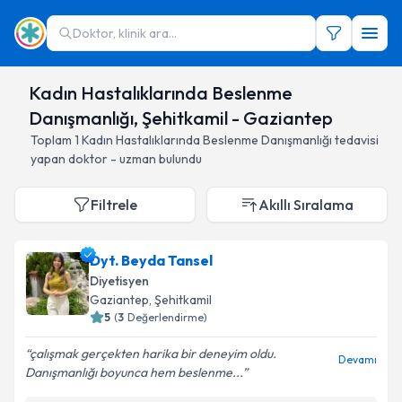
Doktor, klinik ara...
Kadın Hastalıklarında Beslenme
Danışmanlığı, Şehitkamil - Gaziantep
Toplam
1
Kadın Hastalıklarında Beslenme Danışmanlığı
tedavisi
yapan doktor - uzman bulundu
Filtrele
Akıllı Sıralama
Dyt. Beyda Tansel
Diyetisyen
Gaziantep
, Şehitkamil
5
(
3
Değerlendirme)
çalışmak gerçekten harika bir deneyim oldu.
Devamı
Danışmanlığı boyunca hem beslenme...