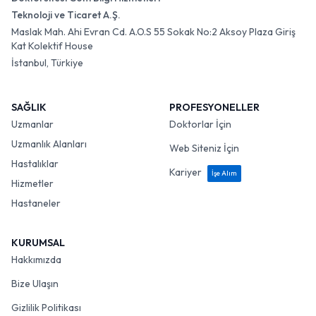
Teknoloji ve Ticaret A.Ş.
Maslak Mah. Ahi Evran Cd. A.O.S 55 Sokak No:2 Aksoy Plaza Giriş
Kat Kolektif House
İstanbul, Türkiye
SAĞLIK
PROFESYONELLER
Uzmanlar
Doktorlar İçin
Uzmanlık Alanları
Web Siteniz İçin
Hastalıklar
Kariyer
İşe Alım
Hizmetler
Hastaneler
KURUMSAL
Hakkımızda
Bize Ulaşın
Gizlilik Politikası