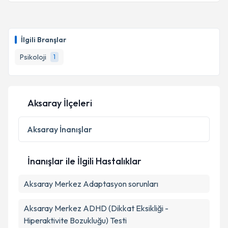
Psk. Selahaddin Uğur Işık
için randevu takvimi talebi
oluşturun. Size bu uzmandan randevu almanız için bir
İlgili Branşlar
takvim hazırlandığında e-posta ile bilgilendireceğiz.
Psikoloji
1
E-posta Adresiniz
Aksaray İlçeleri
Kişisel verilerimin işlenmesine ilişkin
Aydınlatma
Metni
'ni okudum ve kişisel verilerimin belirtilen
Aksaray
İnanışlar
kapsamda işlenmesini kabul ediyorum.
İnanışlar ile İlgili Hastalıklar
Takvim Talebini Gönder
Aksaray Merkez Adaptasyon sorunları
Aksaray Merkez ADHD (Dikkat Eksikliği -
Hiperaktivite Bozukluğu) Testi