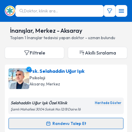
Doktor, klinik ara...
İnanışlar, Merkez - Aksaray
Toplam
1
İnanışlar
tedavisi yapan doktor - uzman bulundu
Filtrele
Akıllı Sıralama
Psk. Selahaddin Uğur Işık
Psikoloji
Aksaray
, Merkez
Selahaddin Uğur Işık Özel Klinik
Haritada Göster
Şamlı Mahallesi 3004 Sokak No:12/B Daire:16
Randevu Talep Et
Randevu Takvimi Talebi