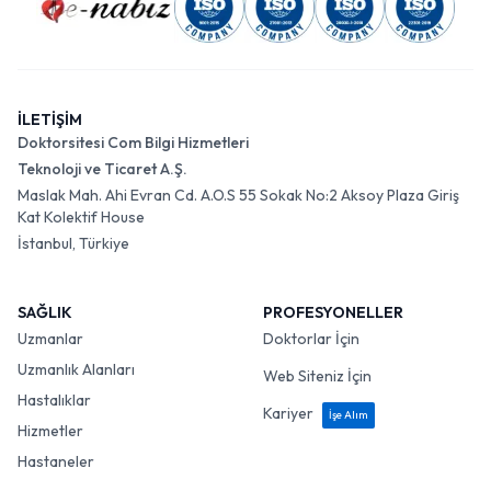
İLETİŞİM
Doktorsitesi Com Bilgi Hizmetleri
Teknoloji ve Ticaret A.Ş.
Maslak Mah. Ahi Evran Cd. A.O.S 55 Sokak No:2 Aksoy Plaza Giriş
Kat Kolektif House
İstanbul, Türkiye
SAĞLIK
PROFESYONELLER
Uzmanlar
Doktorlar İçin
Uzmanlık Alanları
Web Siteniz İçin
Hastalıklar
Kariyer
İşe Alım
Hizmetler
Hastaneler