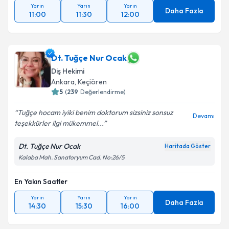
Yarın
Yarın
Yarın
Daha Fazla
11:00
11:30
12:00
Dt. Tuğçe Nur Ocak
Diş Hekimi
Ankara
, Keçiören
5
(
239
Değerlendirme)
Tuğçe hocam iyiki benim doktorum sizsiniz sonsuz
Devamı
teşekkürler ilgi mükemmel...
Dt. Tuğçe Nur Ocak
Haritada Göster
Kalaba Mah. Sanatoryum Cad. No:26/5
En Yakın Saatler
Yarın
Yarın
Yarın
Daha Fazla
14:30
15:30
16:00