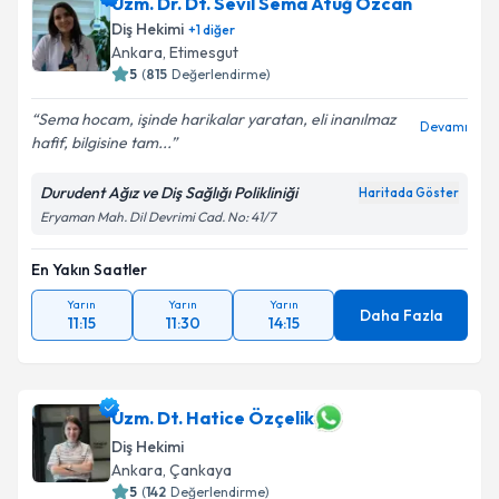
Uzm. Dr. Dt. Sevil Sema Atuğ Özcan
Diş Hekimi
+
1
diğer
Ankara
, Etimesgut
5
(
815
Değerlendirme)
Sema hocam, işinde harikalar yaratan, eli inanılmaz
Devamı
hafif, bilgisine tam...
Durudent Ağız ve Diş Sağlığı Polikliniği
Haritada Göster
Eryaman Mah. Dil Devrimi Cad. No: 41/7
En Yakın Saatler
Yarın
Yarın
Yarın
Daha Fazla
11:15
11:30
14:15
Uzm. Dt. Hatice Özçelik
Diş Hekimi
Ankara
, Çankaya
5
(
142
Değerlendirme)