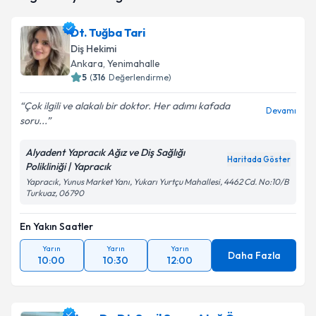
takvim hazırlandığında e-posta ile bilgilendireceğiz.
Dt. Tuğba Tari
E-posta Adresiniz
Diş Hekimi
Ankara
, Yenimahalle
5
(
316
Değerlendirme)
Çok ilgili ve alakalı bir doktor. Her adımı kafada
Kişisel verilerimin işlenmesine ilişkin
Aydınlatma
Devamı
soru...
Metni
'ni okudum ve kişisel verilerimin belirtilen
kapsamda işlenmesini kabul ediyorum.
Alyadent Yapracık Ağız ve Diş Sağlığı
Haritada Göster
Polikliniği | Yapracık
Takvim Talebini Gönder
Yapracık, Yunus Market Yanı, Yukarı Yurtçu Mahallesi, 4462 Cd. No:10/B
Turkuaz, 06790
En Yakın Saatler
Yarın
Yarın
Yarın
Daha Fazla
10:00
10:30
12:00