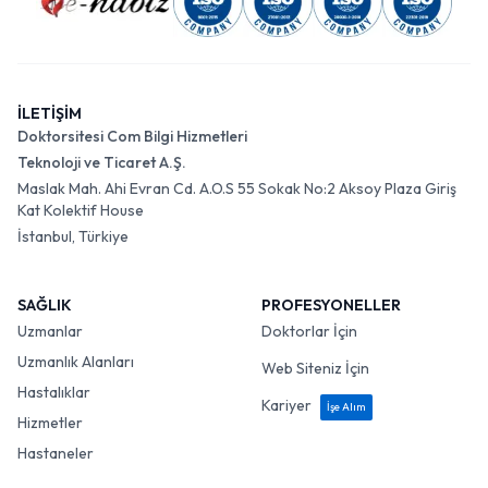
İLETİŞİM
Doktorsitesi Com Bilgi Hizmetleri
Teknoloji ve Ticaret A.Ş.
Maslak Mah. Ahi Evran Cd. A.O.S 55 Sokak No:2 Aksoy Plaza Giriş
Kat Kolektif House
İstanbul, Türkiye
SAĞLIK
PROFESYONELLER
Uzmanlar
Doktorlar İçin
Uzmanlık Alanları
Web Siteniz İçin
Hastalıklar
Kariyer
İşe Alım
Hizmetler
Hastaneler