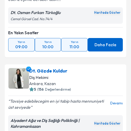
Dt. Osman Furkan Türkoğlu
Haritada Göster
Cemal Gürsel Cad. No:74/4
En Yakın Saatler
Yarın
Yarın
Yarın
Daha Fazla
09:00
10:00
11:00
Dt. Gözde Kuldur
Diş Hekimi
Ankara
, Kazan
5
(
156
Değerlendirme)
Tavsiye edebilecegim en iyi tabip hasta mennuniyeti
Devamı
üst seviyede
Alyadent Ağız ve Diş Sağlığı Polikliniği |
Haritada Göster
Kahramankazan