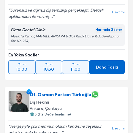
Sorunsuz ve ağrısız diş temizliği gerçekleşti. Detaylı
Devamı
açıklamaları ile vermiş...
Piano Dental Clinic
Haritada Göster
Mustafa Kemal, MAHALL ANKARA B Blok Kat:9 Daire:103, Dumlupınar
Blv. No:274,
En Yakın Saatler
Yarın
Yarın
Yarın
Daha Fazla
10:00
10:30
11:00
Dt. Osman Furkan Türkoğlu
Diş Hekimi
Ankara
, Çankaya
5
(
112
Değerlendirme)
Herşeyiyle çok memnun oldum kendisine teşekkür
Devamı
ederiz eşimle beraber uzun...