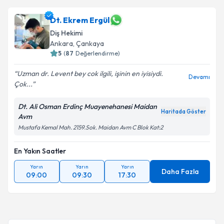
Dt. Ekrem Ergül
Diş Hekimi
Ankara
, Çankaya
5
(
87
Değerlendirme)
Uzman dr. Levent bey cok ilgili, işinin en iyisiydi.
Devamı
Çok...
Dt. Ali Osman Erdinç Muayenehanesi Maidan
Haritada Göster
Avm
Mustafa Kemal Mah. 2159.Sok. Maidan Avm C Blok Kat:2
En Yakın Saatler
Yarın
Yarın
Yarın
Daha Fazla
09:00
09:30
17:30