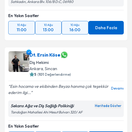
Satıkadın, Ankara Blv. 106/B D:C, 06980
En Yakın Saatler
10 Ağu
10 Ağu
10 Ağu
Daha Fazla
11:00
13:00
16:00
Dt. Ersin Köse
Diş Hekimi
Ankara
, Sincan
5
(
101
Değerlendirme)
Esin hocama ve ekibinden Beyza hanıma çok teşekkür
Devamı
ederim ilgi...
Sekans Ağız ve Diş Sağlığı Polikiniği
Haritada Göster
Tandoğan Mahallesi Ahi Mesut Bulvarı 320/ AF
En Yakın Saatler