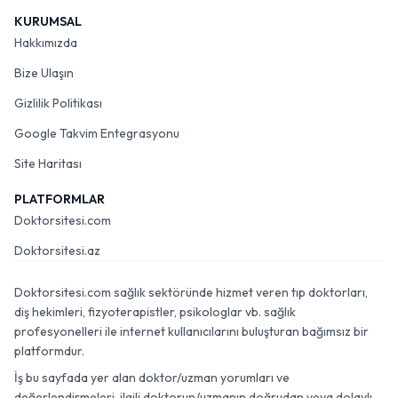
KURUMSAL
Hakkımızda
Bize Ulaşın
Gizlilik Politikası
Google Takvim Entegrasyonu
Site Haritası
PLATFORMLAR
Doktorsitesi.com
Doktorsitesi.az
Doktorsitesi.com sağlık sektöründe hizmet veren tıp doktorları,
diş hekimleri, fizyoterapistler, psikologlar vb. sağlık
profesyonelleri ile internet kullanıcılarını buluşturan bağımsız bir
platformdur.
İş bu sayfada yer alan doktor/uzman yorumları ve
değerlendirmeleri, ilgili doktorun/uzmanın doğrudan veya dolaylı