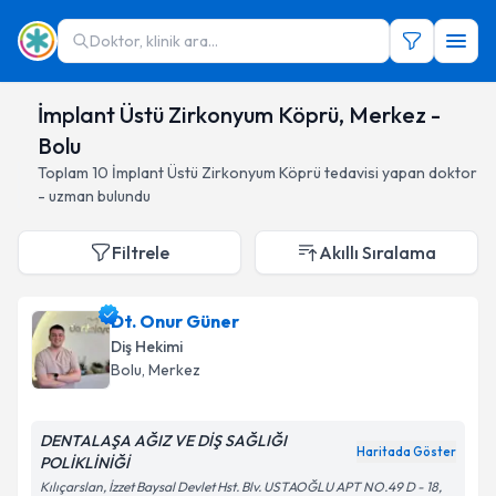
Doktor, klinik ara...
İmplant Üstü Zirkonyum Köprü, Merkez -
Bolu
Toplam
10
İmplant Üstü Zirkonyum Köprü
tedavisi yapan doktor
- uzman bulundu
Filtrele
Akıllı Sıralama
Dt. Onur Güner
Diş Hekimi
Bolu
, Merkez
DENTALAŞA AĞIZ VE DİŞ SAĞLIĞI
Haritada Göster
POLİKLİNİĞİ
Kılıçarslan, İzzet Baysal Devlet Hst. Blv. USTAOĞLU APT NO.49 D - 18,