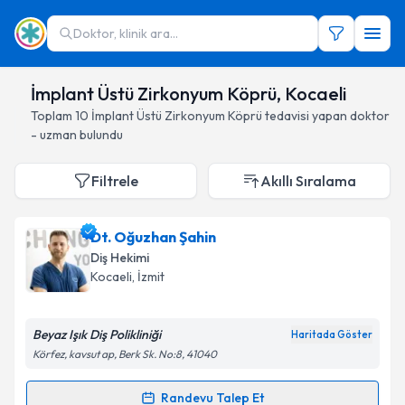
Doktor, klinik ara...
İmplant Üstü Zirkonyum Köprü, Kocaeli
Toplam
10
İmplant Üstü Zirkonyum Köprü
tedavisi yapan doktor
- uzman bulundu
Filtrele
Akıllı Sıralama
Dt. Oğuzhan Şahin
Diş Hekimi
Kocaeli
, İzmit
Beyaz Işık Diş Polikliniği
Haritada Göster
Körfez, kavsut ap, Berk Sk. No:8, 41040
Randevu Talep Et