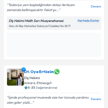
5
(
83
Değerlendirme)
Tedaviye yeni başladığımdan dolayı ilerleyen
Devamı
zamanda bellimışacaktır fakat şu...
Diş Hekimi Melih Sarı Muayenehanesi
Haritada Göster
Hacı Ali Bey Mahallesi Sakarya1 Caddesi No:18/11
En Yakın Saatler
10 Ağu
10 Ağu
10 Ağu
Daha Fazla
10:30
12:00
12:30
Dt. Oya Ertüzün
Diş Hekimi
Ankara
, Etimesgut
5
(
33
Değerlendirme)
İşinde profesyonel muanede size her konuda yardımcı
Devamı