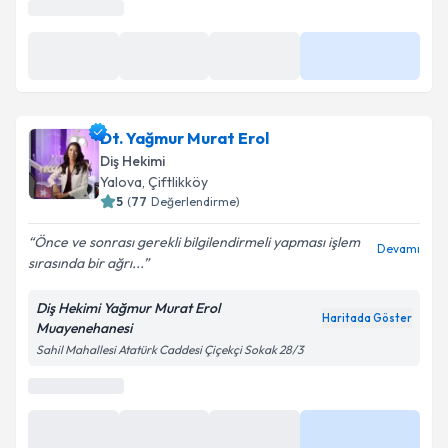
En Yakın Saatler
10 Ağu
10 Ağu
11 Ağu
Daha Fazla
14:30
15:00
13:00
Dt. Yağmur Murat Erol
Diş Hekimi
Yalova
, Çiftlikköy
5
(
77
Değerlendirme)
Önce ve sonrası gerekli bilgilendirmeli yapması işlem
Devamı
sırasında bir ağrı...
Diş Hekimi Yağmur Murat Erol
Haritada Göster
Muayenehanesi
Sahil Mahallesi Atatürk Caddesi Çiçekçi Sokak 28/3
En Yakın Saatler
11 Ağu
11 Ağu
11 Ağu