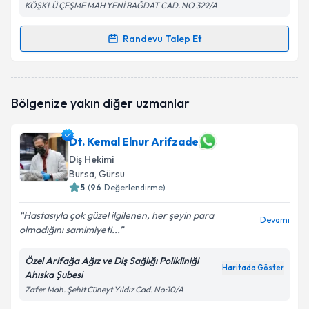
KÖŞKLÜ ÇEŞME MAH YENİ BAĞDAT CAD. NO 329/A
Randevu Talep Et
Randevu Takvimi Talebi
Kişisel verilerimin işlenmesine ilişkin
Aydınlatma
Metni
'ni okudum ve kişisel verilerimin belirtilen
kapsamda işlenmesini kabul ediyorum.
Dt. Ş. Kağan Onay
için randevu takvimi talebi
Bölgenize yakın diğer uzmanlar
oluşturun. Size bu uzmandan randevu almanız için bir
takvim hazırlandığında e-posta ile bilgilendireceğiz.
Takvim Talebini Gönder
Dt. Kemal Elnur Arifzade
E-posta Adresiniz
Diş Hekimi
Bursa
, Gürsu
5
(
96
Değerlendirme)
Kişisel verilerimin işlenmesine ilişkin
Aydınlatma
Hastasıyla çok güzel ilgilenen, her şeyin para
Devamı
Metni
'ni okudum ve kişisel verilerimin belirtilen
olmadığını samimiyeti...
kapsamda işlenmesini kabul ediyorum.
Özel Arifağa Ağız ve Diş Sağlığı Polikliniği
Haritada Göster
Ahıska Şubesi
Takvim Talebini Gönder
Zafer Mah. Şehit Cüneyt Yıldız Cad. No:10/A