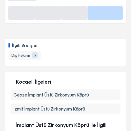
En Yakın Saatler
Yarın
Yarın
Yarın
Daha Fazla
12:00
12:30
13:00
İlgili Branşlar
Diş Hekimi
3
Kocaeli İlçeleri
Gebze
İmplant Üstü Zirkonyum Köprü
İzmit
İmplant Üstü Zirkonyum Köprü