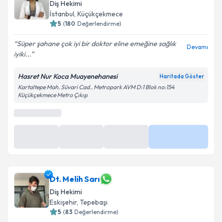
Dt. Hasret Nur Koca
Diş Hekimi
İstanbul
, Küçükçekmece
5
(
180
Değerlendirme)
Süper şahane çok iyi bir doktor eline emeğine sağlık
Devamı
iyiki...
Hasret Nur Koca Muayenehanesi
Haritada Göster
Kartaltepe Mah. Süvari Cad.. Metropark AVM D:1 Blok no:154
Küçükçekmece Metro Çıkışı
En Yakın Saatler
10 Ağu
10 Ağu
19:00
Daha Fazla
09:00
17:00
Dt. Melih Sarı
Diş Hekimi
Eskişehir
, Tepebaşı