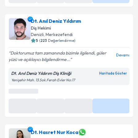
Daha Fazla
10:00
10:30
12:00
Dt. Anıl Deniz Yıldırım
Diş Hekimi
Denizli
, Merkezefendi
5
(
223
Değerlendirme)
Doktorumuz tam zamanında bizimle ilgilendi, güler
Devamı
yüzü ve açıklayıcı bilgilendirme...
Dt. Anıl Deniz Yıldırım Diş Kliniği
Haritada Göster
Yenişehir Mah. 13.Sok.Ferah Evler No:17
En Yakın Saatler
19:00
19:15
19:30
Daha Fazla