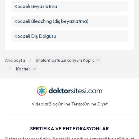
Kocaeli Ağız, Diş ve Çene Cerrahisi
Kocaeli Beyazlatma
Kocaeli Bleaching (diş beyazlatma)
Kocaeli Diş Dolgusu
Ana Sayfa
Implant Ustu Zirkonyum Kopru
Kocaeli
Videolar
Blog
Online Terapi
Online Diyet