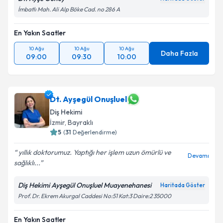
İmbatlı Mah. Ali Alp Böke Cad. no 286 A
En Yakın Saatler
10 Ağu
10 Ağu
10 Ağu
Daha Fazla
09:00
09:30
10:00
Dt. Ayşegül Onuşluel
Diş Hekimi
İzmir
, Bayraklı
5
(
31
Değerlendirme)
yıllık doktorumuz. Yaptığı her işlem uzun ömürlü ve
Devamı
sağlıklı...
Diş Hekimi Ayşegül Onuşluel Muayenehanesi
Haritada Göster
Prof. Dr. Ekrem Akurgal Caddesi No:51 Kat:3 Daire:2 35000
En Yakın Saatler