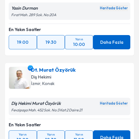
Yasin Durman
Haritada Göster
Fırat Mah. 289 Sok. No:20A
En Yakın Saatler
Yarın
19:00
19:30
Daha Fazla
10:00
Dt. Murat Özyörük
Diş Hekimi
İzmir
, Konak
Diş Hekimi Murat Özyörük
Haritada Göster
Fevzipaşa Mah. 452 Sok. No:3 Kat:2 Daire:21
En Yakın Saatler
Yarın
Yarın
Yarın
Daha Fazla