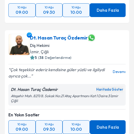
10 Ağu
10 Ağu
10 Ağu
Daha Fazla
09:00
09:30
10:00
Dt. Hasan Turaç Özdemir
Diş Hekimi
İzmir
, Çiğli
5
(
38
Değerlendirme)
Çok teşekkür ederiz kendisine güler yüzlü ve ilgiliydi
Devamı
ayrıca çok...
Dt. Hasan Turaç Özdemir
Haritada Göster
Ataşehir Mah. 8211/8. Sokak No:21 Ataç Apartmanı Kat:1 Daire:3 İzmir
Çiğli
En Yakın Saatler
10 Ağu
10 Ağu
10 Ağu
Daha Fazla
09:00
09:30
10:00