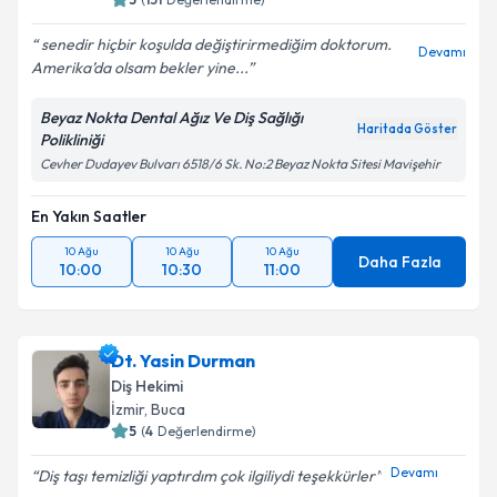
senedir hiçbir koşulda değiştirirmediğim doktorum.
Devamı
Amerika’da olsam bekler yine...
Beyaz Nokta Dental Ağız Ve Diş Sağlığı
Haritada Göster
Polikliniği
Cevher Dudayev Bulvarı 6518/6 Sk. No:2 Beyaz Nokta Sitesi Mavişehir
En Yakın Saatler
10 Ağu
10 Ağu
10 Ağu
Daha Fazla
10:00
10:30
11:00
Dt. Yasin Durman
Diş Hekimi
İzmir
, Buca
5
(
4
Değerlendirme)
Devamı
Diş taşı temizliği yaptırdım çok ilgiliydi teşekkürler