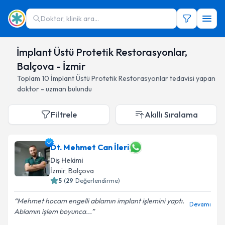
Doktor, klinik ara...
İmplant Üstü Protetik Restorasyonlar,
Balçova - İzmir
Toplam
10
İmplant Üstü Protetik Restorasyonlar
tedavisi yapan
doktor - uzman bulundu
Filtrele
Akıllı Sıralama
Dt. Mehmet Can İleri
Diş Hekimi
İzmir
, Balçova
5
(
29
Değerlendirme)
Mehmet hocam engelli ablamın implant işlemini yaptı.
Devamı
Ablamın işlem boyunca...