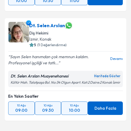
10:00
10:30
11:00
Dt. Selen Arslan
Diş Hekimi
İzmir
, Konak
5
(
1
Değerlendirme)
Sayın Selen hanımdan çok memnun kaldım.
Devamı
Profesyonel işçiliği ve tatlı...
Dt. Selen Arslan Muayenehanesi
Haritada Göster
Kültür Mah. Talatpaşa Bul. No:34 Olgun Apart. Kat:2 Daire:2 Konak İzmir
En Yakın Saatler
10 Ağu
10 Ağu
10 Ağu
Daha Fazla
09:00
09:30
10:00