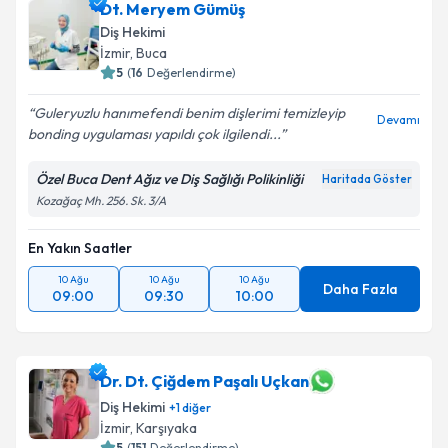
Dt. Meryem Gümüş
Diş Hekimi
İzmir
, Buca
5
(
16
Değerlendirme)
Guleryuzlu hanımefendi benim dişlerimi temizleyip
Devamı
bonding uygulaması yapıldı çok ilgilendi...
Özel Buca Dent Ağız ve Diş Sağlığı Polikinliği
Haritada Göster
Kozağaç Mh. 256. Sk. 3/A
En Yakın Saatler
10 Ağu
10 Ağu
10 Ağu
Daha Fazla
09:00
09:30
10:00
Dr. Dt. Çiğdem Paşalı Uçkan
Diş Hekimi
+
1
diğer
İzmir
, Karşıyaka
5
(
151
Değerlendirme)