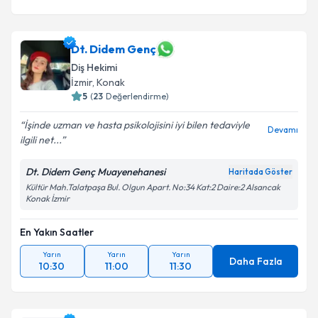
Dt. Didem Genç
Diş Hekimi
İzmir
, Konak
5
(
23
Değerlendirme)
İşinde uzman ve hasta psikolojisini iyi bilen tedaviyle
Devamı
ilgili net...
Dt. Didem Genç Muayenehanesi
Haritada Göster
Kültür Mah.Talatpaşa Bul. Olgun Apart. No:34 Kat:2 Daire:2 Alsancak
Konak İzmir
En Yakın Saatler
Yarın
Yarın
Yarın
Daha Fazla
10:30
11:00
11:30