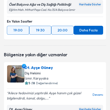
Özel Balçova Ağız ve Diş Sağlığı Polikliniği
Haritada Göster
Eğitim Mah. Mithat Paşa Cad. No.15/A Balçova İzmir
En Yakın Saatler
19:00
19:30
20:00
Daha Fazla
Bölgenize yakın diğer uzmanlar
Dt. Ayşe Güney
Diş Hekimi
İzmir
, Karşıyaka
5
(
18
Değerlendirme)
Ailece tedavimizi yaptırdık Ayşe hanım çok güzel
Devamı
bilgilendirdi, kanal, dolgu,...
Dt. Ayşe Güney
Haritada Göster