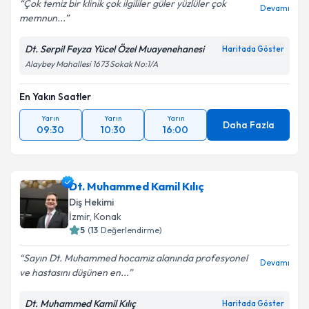
Çok temiz bir klinik çok ilgililer güler yüzlüler çok
Devamı
memnun...
Dt. Serpil Feyza Yücel Özel Muayenehanesi
Haritada Göster
Alaybey Mahallesi 1673 Sokak No:1/A
En Yakın Saatler
Yarın
Yarın
Yarın
Daha Fazla
09:30
10:30
16:00
Dt. Muhammed Kamil Kılıç
Diş Hekimi
İzmir
, Konak
5
(
13
Değerlendirme)
Sayın Dt. Muhammed hocamız alanında profesyonel
Devamı
ve hastasını düşünen en...
Dt. Muhammed Kamil Kılıç
Haritada Göster