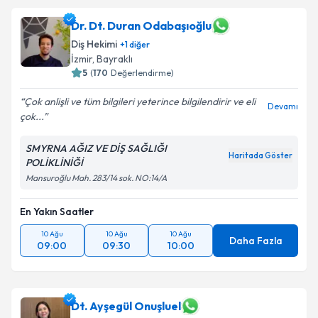
Dr. Dt. Duran Odabaşıoğlu
Diş Hekimi
+
1
diğer
İzmir
, Bayraklı
5
(
170
Değerlendirme)
Çok anlişli ve tüm bilgileri yeterince bilgilendirir ve eli
Devamı
çok...
SMYRNA AĞIZ VE DİŞ SAĞLIĞI
Haritada Göster
POLİKLİNİĞİ
Mansuroğlu Mah. 283/14 sok. NO:14/A
En Yakın Saatler
10 Ağu
10 Ağu
10 Ağu
Daha Fazla
09:00
09:30
10:00
Dt. Ayşegül Onuşluel