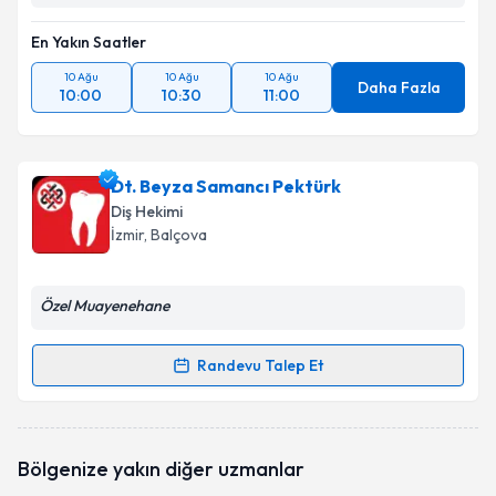
En Yakın Saatler
10 Ağu
10 Ağu
10 Ağu
Daha Fazla
10:00
10:30
11:00
Dt. Beyza Samancı Pektürk
Diş Hekimi
İzmir
, Balçova
Özel Muayenehane
Randevu Talep Et
Randevu Takvimi Talebi
Dt. Beyza Samancı Pektürk
için randevu takvimi
Bölgenize yakın diğer uzmanlar
talebi oluşturun. Size bu uzmandan randevu almanız
için bir takvim hazırlandığında e-posta ile