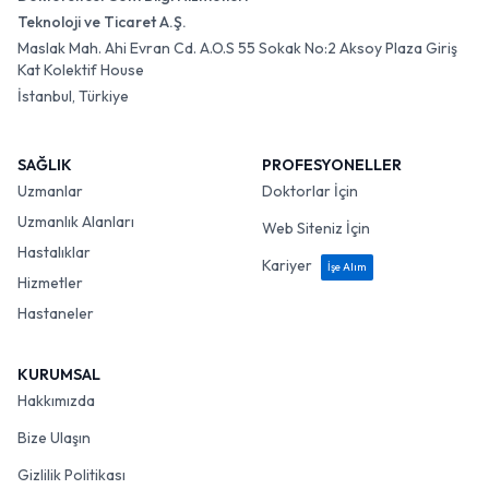
Teknoloji ve Ticaret A.Ş.
Maslak Mah. Ahi Evran Cd. A.O.S 55 Sokak No:2 Aksoy Plaza Giriş
Kat Kolektif House
İstanbul, Türkiye
SAĞLIK
PROFESYONELLER
Uzmanlar
Doktorlar İçin
Uzmanlık Alanları
Web Siteniz İçin
Hastalıklar
Kariyer
İşe Alım
Hizmetler
Hastaneler
KURUMSAL
Hakkımızda
Bize Ulaşın
Gizlilik Politikası