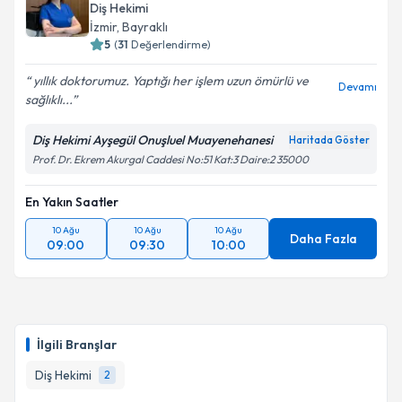
Diş Hekimi
İzmir
, Bayraklı
5
(
31
Değerlendirme)
yıllık doktorumuz. Yaptığı her işlem uzun ömürlü ve
Devamı
sağlıklı...
Diş Hekimi Ayşegül Onuşluel Muayenehanesi
Haritada Göster
Prof. Dr. Ekrem Akurgal Caddesi No:51 Kat:3 Daire:2 35000
En Yakın Saatler
10 Ağu
10 Ağu
10 Ağu
Daha Fazla
09:00
09:30
10:00
İlgili Branşlar
Diş Hekimi
2