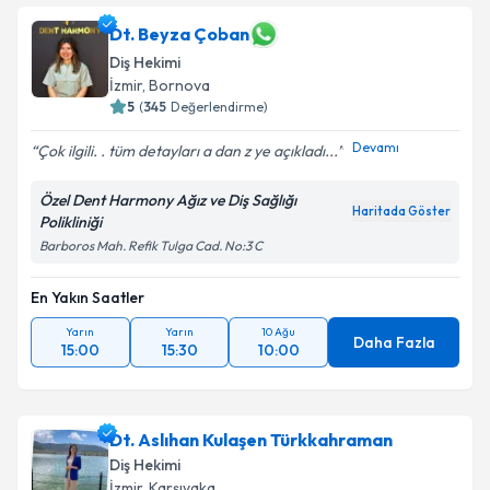
bilgilendireceğiz.
Dt. Beyza Çoban
Diş Hekimi
E-posta Adresiniz
İzmir
, Bornova
5
(
345
Değerlendirme)
Devamı
Çok ilgili. . tüm detayları a dan z ye açıkladı...
Kişisel verilerimin işlenmesine ilişkin
Aydınlatma
Metni
'ni okudum ve kişisel verilerimin belirtilen
Özel Dent Harmony Ağız ve Diş Sağlığı
Haritada Göster
kapsamda işlenmesini kabul ediyorum.
Polikliniği
Barboros Mah. Refik Tulga Cad. No:3 C
Takvim Talebini Gönder
En Yakın Saatler
Yarın
Yarın
10 Ağu
Daha Fazla
15:00
15:30
10:00
Dt. Aslıhan Kulaşen Türkkahraman
Diş Hekimi
İzmir
, Karşıyaka