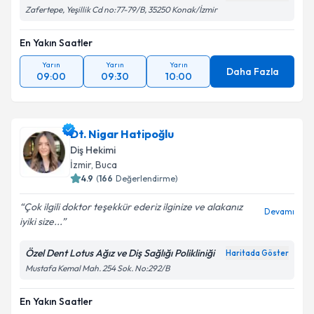
Zafertepe, Yeşillik Cd no:77-79/B, 35250 Konak/İzmir
En Yakın Saatler
Yarın
Yarın
Yarın
Daha Fazla
09:00
09:30
10:00
Dt. Nigar Hatipoğlu
Diş Hekimi
İzmir
, Buca
4.9
(
166
Değerlendirme)
Çok ilgili doktor teşekkür ederiz ilginize ve alakanız
Devamı
iyiki size...
Özel Dent Lotus Ağız ve Diş Sağlığı Polikliniği
Haritada Göster
Mustafa Kemal Mah. 254 Sok. No:292/B
En Yakın Saatler