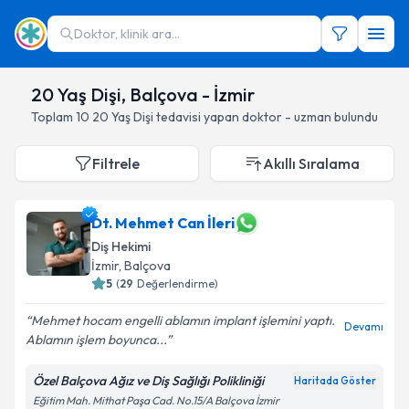
Doktor, klinik ara...
20 Yaş Dişi, Balçova - İzmir
Toplam
10
20 Yaş Dişi
tedavisi yapan doktor - uzman bulundu
Filtrele
Akıllı Sıralama
Dt. Mehmet Can İleri
Diş Hekimi
İzmir
, Balçova
5
(
29
Değerlendirme)
Mehmet hocam engelli ablamın implant işlemini yaptı.
Devamı
Ablamın işlem boyunca...
Özel Balçova Ağız ve Diş Sağlığı Polikliniği
Haritada Göster
Eğitim Mah. Mithat Paşa Cad. No.15/A Balçova İzmir