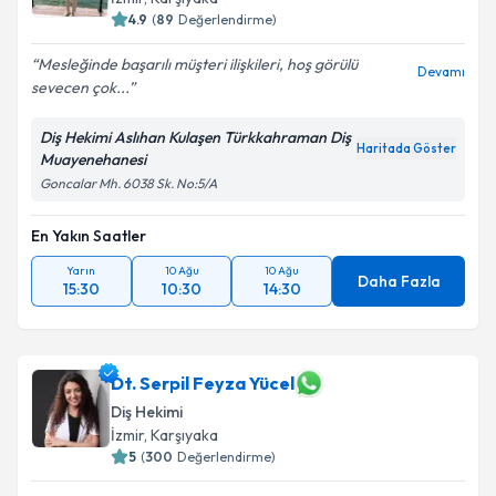
4.9
(
89
Değerlendirme)
Mesleğinde başarılı müşteri ilişkileri, hoş görülü
Devamı
sevecen çok...
Diş Hekimi Aslıhan Kulaşen Türkkahraman Diş
Haritada Göster
Muayenehanesi
Goncalar Mh. 6038 Sk. No:5/A
En Yakın Saatler
Yarın
10 Ağu
10 Ağu
Daha Fazla
15:30
10:30
14:30
Dt. Serpil Feyza Yücel
Diş Hekimi
İzmir
, Karşıyaka
5
(
300
Değerlendirme)