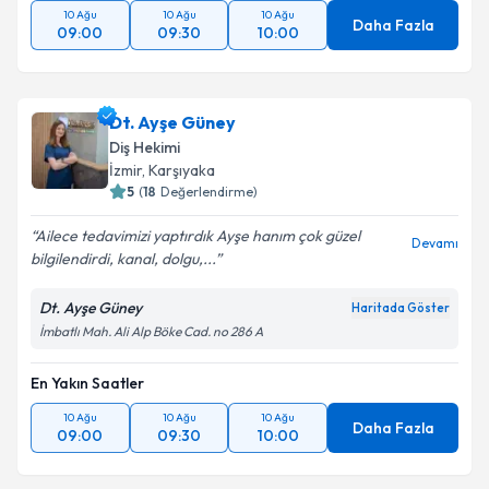
10 Ağu
10 Ağu
10 Ağu
Daha Fazla
09:00
09:30
10:00
Dt. Ayşe Güney
Diş Hekimi
İzmir
, Karşıyaka
5
(
18
Değerlendirme)
Ailece tedavimizi yaptırdık Ayşe hanım çok güzel
Devamı
bilgilendirdi, kanal, dolgu,...
Dt. Ayşe Güney
Haritada Göster
İmbatlı Mah. Ali Alp Böke Cad. no 286 A
En Yakın Saatler
10 Ağu
10 Ağu
10 Ağu
Daha Fazla
09:00
09:30
10:00