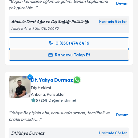
Bugün kendisine oğlum ile gittim. Benim kaplamamı
Devamı
çok güzel bir...
Atakule Dent Ağız ve Diş Sağlığı Polikliniği
Haritada Göster
Aziziye, Ahenk Sk. 7/B, 06690
0 (850) 474 64 16
Randevu Takvimi Talebi
Randevu Talep Et
Dt. İrem Önder
için randevu takvimi talebi oluşturun.
Size bu uzmandan randevu almanız için bir takvim
hazırlandığında e-posta ile bilgilendireceğiz.
Dt. Yahya Durmaz
Diş Hekimi
E-posta Adresiniz
Ankara
, Pursaklar
5
(
268
Değerlendirme)
Yahya Bey işinin ehli, konusunda uzman, tecrübeli ve
Devamı
pratik birisidir....
Kişisel verilerimin işlenmesine ilişkin
Aydınlatma
Metni
'ni okudum ve kişisel verilerimin belirtilen
Dt.Yahya Durmaz
Haritada Göster
kapsamda işlenmesini kabul ediyorum.