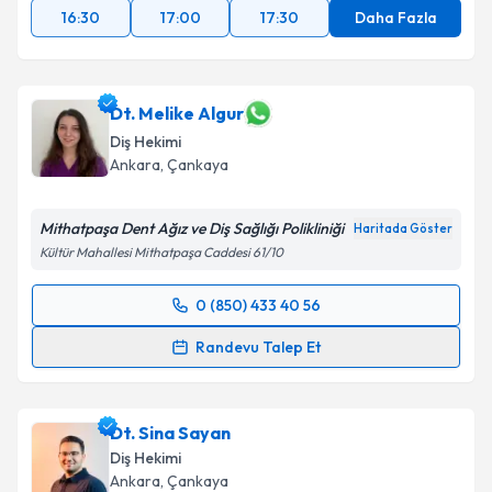
16:30
17:00
17:30
Daha Fazla
Dt. Melike Algur
Diş Hekimi
Ankara
, Çankaya
Mithatpaşa Dent Ağız ve Diş Sağlığı Polikliniği
Haritada Göster
Kültür Mahallesi Mithatpaşa Caddesi 61/10
0 (850) 433 40 56
Randevu Takvimi Talebi
Randevu Talep Et
Dt. Melike Algur
için randevu takvimi talebi oluşturun.
Size bu uzmandan randevu almanız için bir takvim
Dt. Sina Sayan
hazırlandığında e-posta ile bilgilendireceğiz.
Diş Hekimi
E-posta Adresiniz
Ankara
, Çankaya