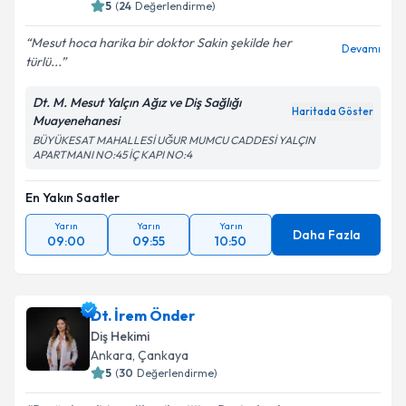
5
(
24
Değerlendirme)
Mesut hoca harika bir doktor Sakin şekilde her
Devamı
türlü...
Dt. M. Mesut Yalçın Ağız ve Diş Sağlığı
Haritada Göster
Muayenehanesi
BÜYÜKESAT MAHALLESİ UĞUR MUMCU CADDESİ YALÇIN
APARTMANI NO:45 İÇ KAPI NO:4
En Yakın Saatler
Yarın
Yarın
Yarın
Daha Fazla
09:00
09:55
10:50
Dt. İrem Önder
Diş Hekimi
Ankara
, Çankaya
5
(
30
Değerlendirme)