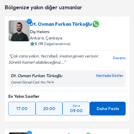
Dt. Berat Çakır
için randevu takvimi talebi oluşturun.
Bölgenize yakın diğer uzmanlar
Size bu uzmandan randevu almanız için bir takvim
hazırlandığında e-posta ile bilgilendireceğiz.
Dt. Osman Furkan Türkoğlu
E-posta Adresiniz
Diş Hekimi
Ankara
, Çankaya
5
(
111
Değerlendirme)
Kişisel verilerimin işlenmesine ilişkin
Aydınlatma
Çok cana yakın, tecrübeli, insana güven veriyor.
Devamı
Metni
'ni okudum ve kişisel verilerimin belirtilen
Sürekli hizmet alabileceğiniz...
kapsamda işlenmesini kabul ediyorum.
Dt. Osman Furkan Türkoğlu
Haritada Göster
Cemal Gürsel Cad. No:74/4
Takvim Talebini Gönder
En Yakın Saatler
Yarın
17:00
20:00
Daha Fazla
09:00