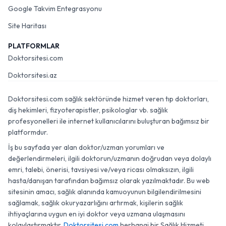
Google Takvim Entegrasyonu
Site Haritası
PLATFORMLAR
Doktorsitesi.com
Doktorsitesi.az
Doktorsitesi.com sağlık sektöründe hizmet veren tıp doktorları,
diş hekimleri, fizyoterapistler, psikologlar vb. sağlık
profesyonelleri ile internet kullanıcılarını buluşturan bağımsız bir
platformdur.
İş bu sayfada yer alan doktor/uzman yorumları ve
değerlendirmeleri, ilgili doktorun/uzmanın doğrudan veya dolaylı
emri, talebi, önerisi, tavsiyesi ve/veya ricası olmaksızın, ilgili
hasta/danışan tarafından bağımsız olarak yazılmaktadır. Bu web
sitesinin amacı, sağlık alanında kamuoyunun bilgilendirilmesini
sağlamak, sağlık okuryazarlığını artırmak, kişilerin sağlık
ihtiyaçlarına uygun en iyi doktor veya uzmana ulaşmasını
kolaylaştırmaktır.
Doktorsitesi.com
herhangi bir Sağlık Hizmeti