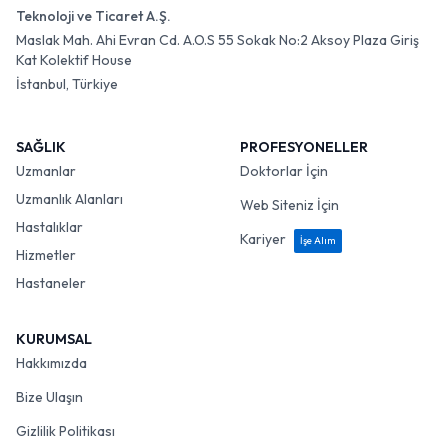
Teknoloji ve Ticaret A.Ş.
Maslak Mah. Ahi Evran Cd. A.O.S 55 Sokak No:2 Aksoy Plaza Giriş
Kat Kolektif House
İstanbul, Türkiye
SAĞLIK
PROFESYONELLER
Uzmanlar
Doktorlar İçin
Uzmanlık Alanları
Web Siteniz İçin
Hastalıklar
Kariyer
İşe Alım
Hizmetler
Hastaneler
KURUMSAL
Hakkımızda
Bize Ulaşın
Gizlilik Politikası