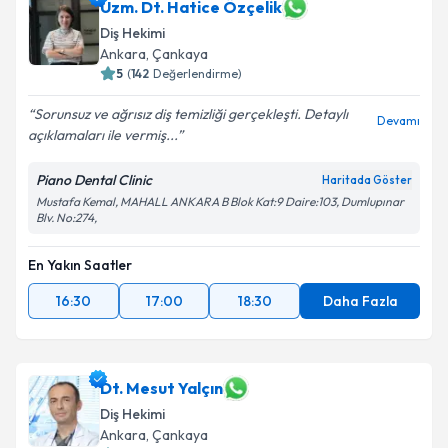
Uzm. Dt. Hatice Özçelik
Diş Hekimi
Ankara
, Çankaya
5
(
142
Değerlendirme)
Sorunsuz ve ağrısız diş temizliği gerçekleşti. Detaylı
Devamı
açıklamaları ile vermiş...
Piano Dental Clinic
Haritada Göster
Mustafa Kemal, MAHALL ANKARA B Blok Kat:9 Daire:103, Dumlupınar
Blv. No:274,
En Yakın Saatler
16:30
17:00
18:30
Daha Fazla
Dt. Mesut Yalçın
Diş Hekimi
Ankara
, Çankaya