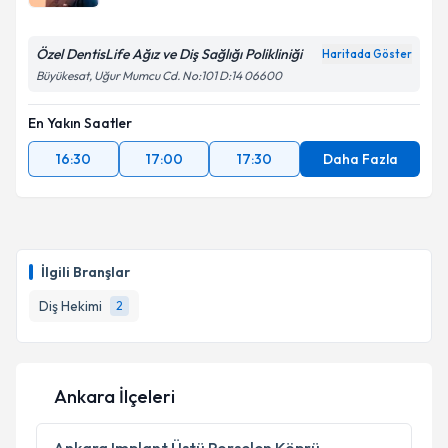
Özel DentisLife Ağız ve Diş Sağlığı Polikliniği
Haritada Göster
Büyükesat, Uğur Mumcu Cd. No:101 D:14 06600
Kişisel verilerimin işlenmesine ilişkin
Aydınlatma
Metni
'ni okudum ve kişisel verilerimin belirtilen
En Yakın Saatler
kapsamda işlenmesini kabul ediyorum.
16:30
17:00
17:30
Daha Fazla
Takvim Talebini Gönder
İlgili Branşlar
Diş Hekimi
2
Ankara İlçeleri