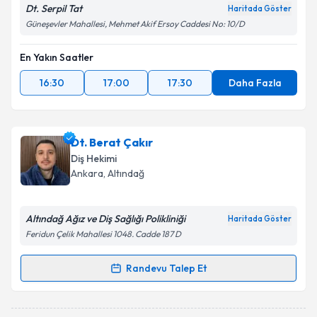
Dt. Serpil Tat
Haritada Göster
Güneşevler Mahallesi, Mehmet Akif Ersoy Caddesi No: 10/D
En Yakın Saatler
16:30
17:00
17:30
Daha Fazla
Dt. Berat Çakır
Diş Hekimi
Ankara
, Altındağ
Altındağ Ağız ve Diş Sağlığı Polikliniği
Haritada Göster
Feridun Çelik Mahallesi 1048. Cadde 187 D
Randevu Talep Et
Randevu Takvimi Talebi