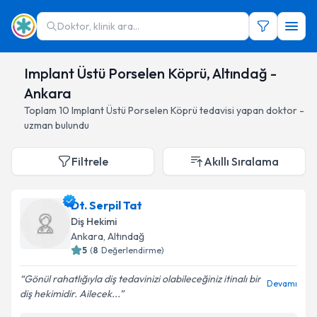
Doktor, klinik ara...
Implant Üstü Porselen Köprü, Altındağ -
Ankara
Toplam
10
Implant Üstü Porselen Köprü
tedavisi yapan doktor -
uzman bulundu
Filtrele
Akıllı Sıralama
Dt. Serpil Tat
Diş Hekimi
Ankara
, Altındağ
5
(
8
Değerlendirme)
Gönül rahatlığıyla diş tedavinizi olabileceğiniz itinalı bir
Devamı
diş hekimidir. Ailecek...