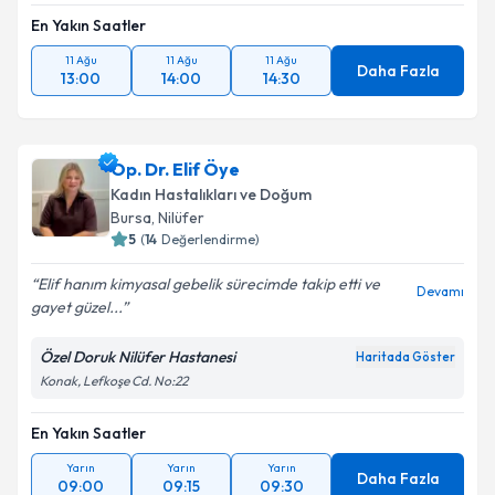
En Yakın Saatler
11 Ağu
11 Ağu
11 Ağu
Daha Fazla
13:00
14:00
14:30
Op. Dr. Elif Öye
Kadın Hastalıkları ve Doğum
Bursa
, Nilüfer
5
(
14
Değerlendirme)
Elif hanım kimyasal gebelik sürecimde takip etti ve
Devamı
gayet güzel...
Özel Doruk Nilüfer Hastanesi
Haritada Göster
Konak, Lefkoşe Cd. No:22
En Yakın Saatler
Yarın
Yarın
Yarın
Daha Fazla
09:00
09:15
09:30