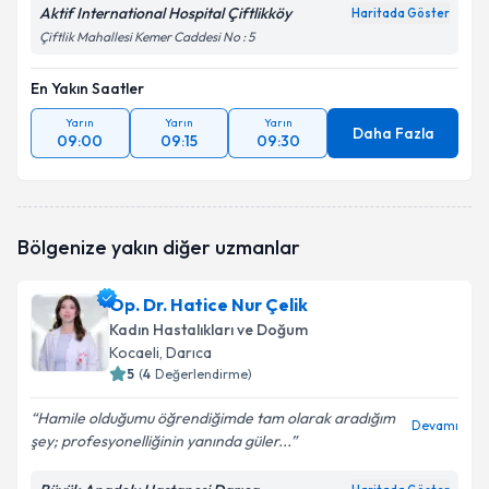
Aktif International Hospital Çiftlikköy
Haritada Göster
Çiftlik Mahallesi Kemer Caddesi No : 5
En Yakın Saatler
Yarın
Yarın
Yarın
Daha Fazla
09:00
09:15
09:30
Bölgenize yakın diğer uzmanlar
Op. Dr. Hatice Nur Çelik
Kadın Hastalıkları ve Doğum
Kocaeli
, Darıca
5
(
4
Değerlendirme)
Hamile olduğumu öğrendiğimde tam olarak aradığım
Devamı
şey; profesyonelliğinin yanında güler...