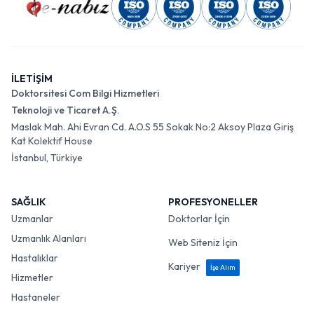
İLETİŞİM
Doktorsitesi Com Bilgi Hizmetleri
Teknoloji ve Ticaret A.Ş.
Maslak Mah. Ahi Evran Cd. A.O.S 55 Sokak No:2 Aksoy Plaza Giriş
Kat Kolektif House
İstanbul, Türkiye
SAĞLIK
PROFESYONELLER
Uzmanlar
Doktorlar İçin
Uzmanlık Alanları
Web Siteniz İçin
Hastalıklar
Kariyer
İşe Alım
Hizmetler
Hastaneler