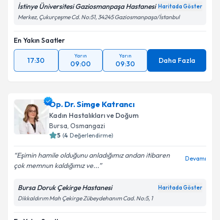
İstinye Üniversitesi Gaziosmanpaşa Hastanesi
Haritada Göster
Merkez, Çukurçeşme Cd. No:51, 34245 Gaziosmanpaşa/İstanbul
En Yakın Saatler
Yarın
Yarın
17:30
Daha Fazla
09:00
09:30
Op. Dr. Simge Katrancı
Kadın Hastalıkları ve Doğum
Bursa
, Osmangazi
5
(
4
Değerlendirme)
Eşimin hamile olduğunu anladığımız andan itibaren
Devamı
çok memnun kaldığımız ve...
Bursa Doruk Çekirge Hastanesi
Haritada Göster
Dikkaldırım Mah Çekirge Zübeydehanım Cad. No:5, 1