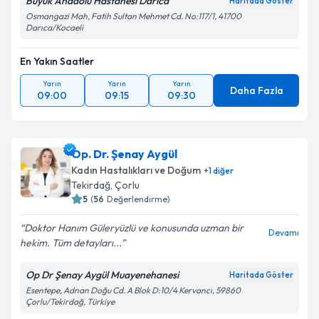
Büyük Anadolu Hastanesi Darıca
Haritada Göster
Osmangazi Mah, Fatih Sultan Mehmet Cd. No:117/1, 41700
Darıca/Kocaeli
En Yakın Saatler
Yarın
Yarın
Yarın
Daha Fazla
09:00
09:15
09:30
Op. Dr. Şenay Aygül
Kadın Hastalıkları ve Doğum
+
1
diğer
Tekirdağ
, Çorlu
5
(
56
Değerlendirme)
Doktor Hanım Güleryüzlü ve konusunda uzman bir
Devamı
hekim. Tüm detayları...
Op Dr Şenay Aygül Muayenehanesi
Haritada Göster
Esentepe, Adnan Doğu Cd. A Blok D:10/4 Kervancı, 59860
Çorlu/Tekirdağ, Türkiye