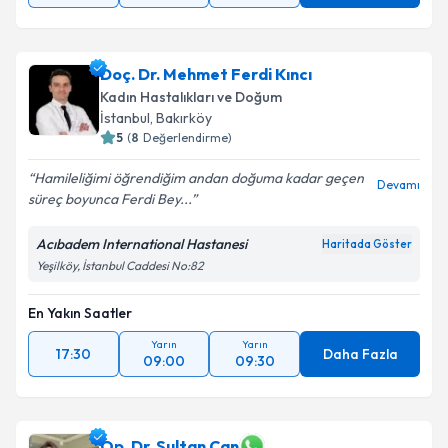
Doç. Dr. Mehmet Ferdi Kıncı
Kadın Hastalıkları ve Doğum
İstanbul
, Bakırköy
5
(
8
Değerlendirme)
Hamileliğimi öğrendiğim andan doğuma kadar geçen
Devamı
süreç boyunca Ferdi Bey...
Acıbadem International Hastanesi
Haritada Göster
Yeşilköy, İstanbul Caddesi No:82
En Yakın Saatler
Yarın
Yarın
17:30
Daha Fazla
09:00
09:30
Op. Dr. Sultan Can