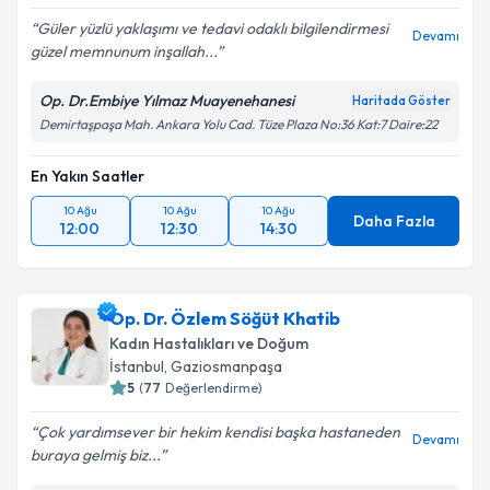
Güler yüzlü yaklaşımı ve tedavi odaklı bilgilendirmesi
Devamı
güzel memnunum inşallah...
Op. Dr.Embiye Yılmaz Muayenehanesi
Haritada Göster
Demirtaşpaşa Mah. Ankara Yolu Cad. Tüze Plaza No:36 Kat:7 Daire:22
En Yakın Saatler
10 Ağu
10 Ağu
10 Ağu
Daha Fazla
12:00
12:30
14:30
Op. Dr. Özlem Söğüt Khatib
Kadın Hastalıkları ve Doğum
İstanbul
, Gaziosmanpaşa
5
(
77
Değerlendirme)
Çok yardımsever bir hekim kendisi başka hastaneden
Devamı
buraya gelmiş biz...