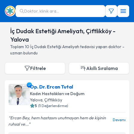
Doktor, klinik ara...
İç Dudak Estetiği Ameliyatı, Çiftlikköy -
Yalova
Toplam
10
İç Dudak Estetiği Ameliyatı
tedavisi yapan doktor -
uzman bulundu
Filtrele
Akıllı Sıralama
Op. Dr. Ercan Tutal
Kadın Hastalıkları ve Doğum
Yalova
, Çiftlikköy
5
(
1
Değerlendirme)
Ercan Bey, hem hastasını unutmayan hem de kişinin
Devamı
ruhsal ve...