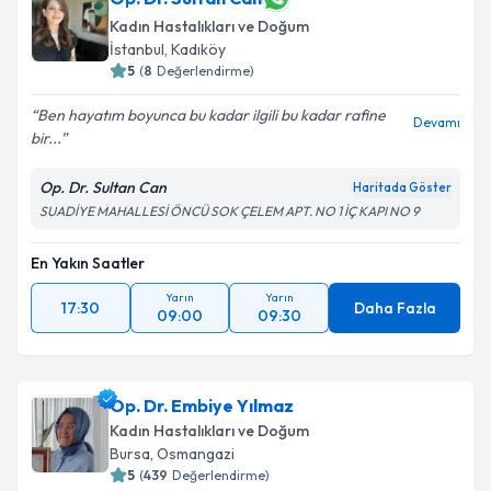
Kadın Hastalıkları ve Doğum
İstanbul
, Kadıköy
5
(
8
Değerlendirme)
Ben hayatım boyunca bu kadar ilgili bu kadar rafine
Devamı
bir...
Op. Dr. Sultan Can
Haritada Göster
SUADİYE MAHALLESİ ÖNCÜ SOK ÇELEM APT. NO 1 İÇ KAPI NO 9
En Yakın Saatler
Yarın
Yarın
17:30
Daha Fazla
09:00
09:30
Op. Dr. Embiye Yılmaz
Kadın Hastalıkları ve Doğum
Bursa
, Osmangazi
5
(
439
Değerlendirme)