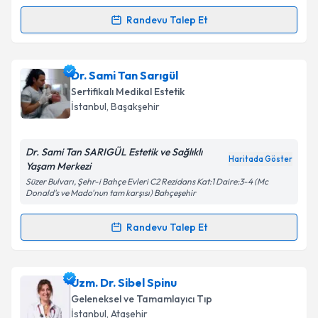
Kişisel verilerimin işlenmesine ilişkin
Aydınlatma
Randevu Talep Et
Randevu Takvimi Talebi
Metni
'ni okudum ve kişisel verilerimin belirtilen
kapsamda işlenmesini kabul ediyorum.
Dr. Tijen Acarkan
için randevu takvimi talebi
Dr. Sami Tan Sarıgül
oluşturun. Size bu uzmandan randevu almanız için bir
Takvim Talebini Gönder
Sertifikalı Medikal Estetik
takvim hazırlandığında e-posta ile bilgilendireceğiz.
İstanbul
, Başakşehir
E-posta Adresiniz
Dr. Sami Tan SARIGÜL Estetik ve Sağlıklı
Haritada Göster
Yaşam Merkezi
Süzer Bulvarı, Şehr-i Bahçe Evleri C2 Rezidans Kat:1 Daire:3-4 (Mc
Donald's ve Mado'nun tam karşısı) Bahçeşehir
Kişisel verilerimin işlenmesine ilişkin
Aydınlatma
Metni
'ni okudum ve kişisel verilerimin belirtilen
Randevu Talep Et
kapsamda işlenmesini kabul ediyorum.
Randevu Takvimi Talebi
Takvim Talebini Gönder
Dr. Sami Tan Sarıgül
için randevu takvimi talebi
Uzm. Dr. Sibel Spinu
oluşturun. Size bu uzmandan randevu almanız için bir
Geleneksel ve Tamamlayıcı Tıp
takvim hazırlandığında e-posta ile bilgilendireceğiz.
İstanbul
, Ataşehir