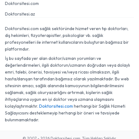
Doktorsitesi.com
Doktorsitesi.az
Doktorsitesi.com sağlık sektöründe hizmet veren tıp doktorları,
diş hekimleri, fizyoterapistler, psikologlar vb. sağlık
profesyonelleri ile internet kullanıcılarını buluşturan bağımsız bir
platformdur.
İş bu sayfada yer alan doktor/uzman yorumları ve
değerlendirmeleri, ilgili doktorun/uzmanın doğrudan veya dolaylı
emri, talebi, önerisi, tavsiyesi ve/veya ricası olmaksızın, ilgili
hasta/danışan tarafından bağımsız olarak yazılmaktadır. Bu web
sitesinin amacı, sağlık alanında kamuoyunun bilgilendirilmesini
sağlamak, sağlık okuryazarlığını artırmak, kişilerin sağlık
ihtiyaçlarına uygun en iyi doktor veya uzmana ulaşmasını
kolaylaştırmaktır.
Doktorsitesi.com
herhangi bir Sağlık Hizmeti
Sağlayıcısını desteklemeyip herhangi bir öneri ve tavsiyede
bulunmamaktadır.
© 2007 - 2026 Doktorsitesi.com. Tüm Hakları Saklıdır.