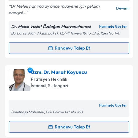
Dr Melek hanıma ay önce muayene için geldim
Devamı
enerjisi...
Kişisel verilerimin işlenmesine ilişkin
Aydınlatma
Dr. Melek Vuslat Özdoğan Muayenehanesi
Haritada Göster
Metni
'ni okudum ve kişisel verilerimin belirtilen
Barbaros. Mah. Akzambak sk. Uphill Towers 1B no: 3A İç Kapı No:140
kapsamda işlenmesini kabul ediyorum.
Randevu Talep Et
Randevu Takvimi Talebi
Takvim Talebini Gönder
Dr. Melek Vuslat Özdoğan
için randevu takvimi
Uzm. Dr. Murat Koyuncu
talebi oluşturun. Size bu uzmandan randevu almanız
Pratisyen Hekimlik
için bir takvim hazırlandığında e-posta ile
İstanbul
, Sultangazi
bilgilendireceğiz.
E-posta Adresiniz
Haritada Göster
İsmetpaşa Mahallesi, Eski Edirne Asf. No:653
Randevu Talep Et
Randevu Takvimi Talebi
Kişisel verilerimin işlenmesine ilişkin
Aydınlatma