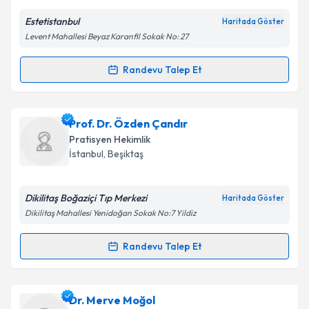
E-posta Adresiniz
Estetistanbul
Haritada Göster
Levent Mahallesi Beyaz Karanfil Sokak No: 27
Kişisel verilerimin işlenmesine ilişkin
Aydınlatma
Randevu Talep Et
Randevu Takvimi Talebi
Metni
'ni okudum ve kişisel verilerimin belirtilen
kapsamda işlenmesini kabul ediyorum.
Dr. Hamid Aydın
için randevu takvimi talebi oluşturun.
Prof. Dr. Özden Çandır
Size bu uzmandan randevu almanız için bir takvim
Takvim Talebini Gönder
Pratisyen Hekimlik
hazırlandığında e-posta ile bilgilendireceğiz.
İstanbul
, Beşiktaş
E-posta Adresiniz
Dikilitaş Boğaziçi Tıp Merkezi
Haritada Göster
Dikilitaş Mahallesi Yenidoğan Sokak No:7 Yildiz
Kişisel verilerimin işlenmesine ilişkin
Aydınlatma
Randevu Talep Et
Randevu Takvimi Talebi
Metni
'ni okudum ve kişisel verilerimin belirtilen
kapsamda işlenmesini kabul ediyorum.
Prof. Dr. Özden Çandır
için randevu takvimi talebi
Dr. Merve Moğol