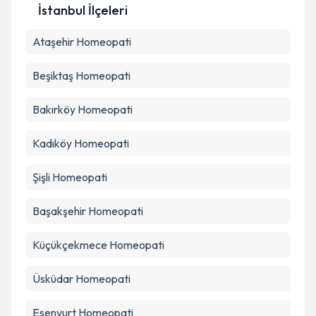
Metni
'ni okudum ve kişisel verilerimin belirtilen
İstanbul İlçeleri
kapsamda işlenmesini kabul ediyorum.
Ataşehir
Homeopati
Takvim Talebini Gönder
Beşiktaş
Homeopati
Bakırköy
Homeopati
Kadıköy
Homeopati
Şişli
Homeopati
Başakşehir
Homeopati
Küçükçekmece
Homeopati
Üsküdar
Homeopati
Esenyurt
Homeopati