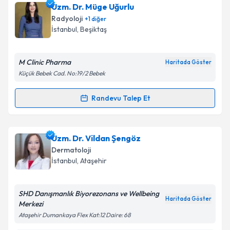
Dr. Elif İnaç
için randevu takvimi talebi oluşturun. Size
Uzm. Dr. Müge Uğurlu
Takvim Talebini Gönder
bu uzmandan randevu almanız için bir takvim
Radyoloji
+
1
diğer
hazırlandığında e-posta ile bilgilendireceğiz.
İstanbul
, Beşiktaş
E-posta Adresiniz
M Clinic Pharma
Haritada Göster
Küçük Bebek Cad. No:19/2 Bebek
Kişisel verilerimin işlenmesine ilişkin
Aydınlatma
Randevu Talep Et
Randevu Takvimi Talebi
Metni
'ni okudum ve kişisel verilerimin belirtilen
kapsamda işlenmesini kabul ediyorum.
Uzm. Dr. Müge Uğurlu
için randevu takvimi talebi
Uzm. Dr. Vildan Şengöz
oluşturun. Size bu uzmandan randevu almanız için bir
Takvim Talebini Gönder
Dermatoloji
takvim hazırlandığında e-posta ile bilgilendireceğiz.
İstanbul
, Ataşehir
E-posta Adresiniz
SHD Danışmanlık Biyorezonans ve Wellbeing
Haritada Göster
Merkezi
Ataşehir Dumankaya Flex Kat:12 Daire: 68
Kişisel verilerimin işlenmesine ilişkin
Aydınlatma