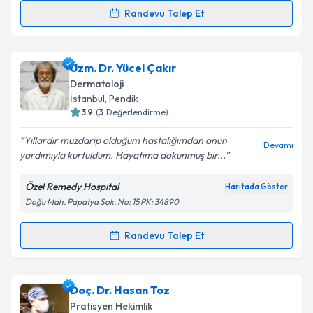
Metni
'ni okudum ve kişisel verilerimin belirtilen
Randevu Talep Et
Randevu Takvimi Talebi
kapsamda işlenmesini kabul ediyorum.
Uzm. Dr. Vildan Şengöz
için randevu takvimi talebi
Uzm. Dr. Yücel Çakır
Takvim Talebini Gönder
oluşturun. Size bu uzmandan randevu almanız için bir
Dermatoloji
takvim hazırlandığında e-posta ile bilgilendireceğiz.
İstanbul
, Pendik
3.9
(
3
Değerlendirme)
E-posta Adresiniz
Yıllardır muzdarip olduğum hastalığımdan onun
Devamı
yardımıyla kurtuldum. Hayatıma dokunmuş bir...
Özel Remedy Hospıtal
Haritada Göster
Kişisel verilerimin işlenmesine ilişkin
Aydınlatma
Doğu Mah. Papatya Sok. No: 15 PK: 34890
Metni
'ni okudum ve kişisel verilerimin belirtilen
kapsamda işlenmesini kabul ediyorum.
Randevu Talep Et
Randevu Takvimi Talebi
Takvim Talebini Gönder
Uzm. Dr. Yücel Çakır
için randevu takvimi talebi
Doç. Dr. Hasan Toz
oluşturun. Size bu uzmandan randevu almanız için bir
Pratisyen Hekimlik