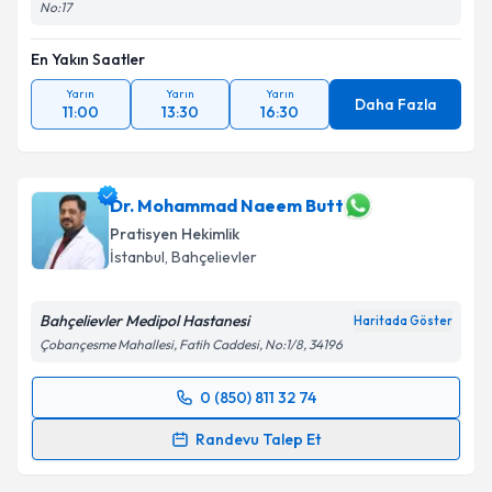
No:17
En Yakın Saatler
Yarın
Yarın
Yarın
Daha Fazla
11:00
13:30
16:30
Dr. Mohammad Naeem Butt
Pratisyen Hekimlik
İstanbul
, Bahçelievler
Bahçelievler Medipol Hastanesi
Haritada Göster
Çobançesme Mahallesi, Fatih Caddesi, No:1/8, 34196
0 (850) 811 32 74
Randevu Takvimi Talebi
Randevu Talep Et
Dr. Mohammad Naeem Butt
için randevu takvimi