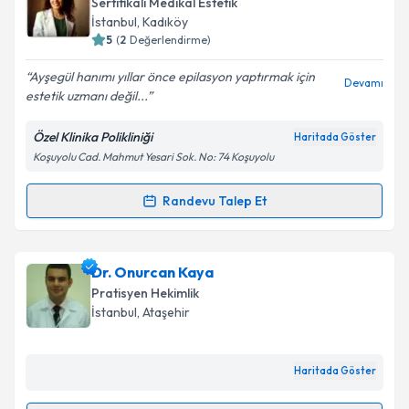
Takvim Talebini Gönder
Sertifikalı Medikal Estetik
takvim hazırlandığında e-posta ile bilgilendireceğiz.
İstanbul
, Kadıköy
5
(
2
Değerlendirme)
E-posta Adresiniz
Ayşegül hanımı yıllar önce epilasyon yaptırmak için
Devamı
estetik uzmanı değil...
Özel Klinika Polikliniği
Haritada Göster
Kişisel verilerimin işlenmesine ilişkin
Aydınlatma
Koşuyolu Cad. Mahmut Yesari Sok. No: 74 Koşuyolu
Metni
'ni okudum ve kişisel verilerimin belirtilen
kapsamda işlenmesini kabul ediyorum.
Randevu Talep Et
Randevu Takvimi Talebi
Takvim Talebini Gönder
Dr. Ayşegül Girgin
için randevu takvimi talebi
Dr. Onurcan Kaya
oluşturun. Size bu uzmandan randevu almanız için bir
Pratisyen Hekimlik
takvim hazırlandığında e-posta ile bilgilendireceğiz.
İstanbul
, Ataşehir
E-posta Adresiniz
Haritada Göster