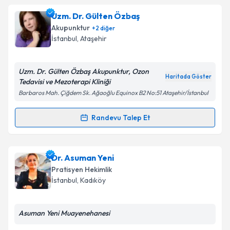
Dr. Dilek İnan
için randevu takvimi talebi oluşturun.
Uzm. Dr. Gülten Özbaş
Size bu uzmandan randevu almanız için bir takvim
Takvim Talebini Gönder
Akupunktur
+
2
diğer
hazırlandığında e-posta ile bilgilendireceğiz.
İstanbul
, Ataşehir
E-posta Adresiniz
Uzm. Dr. Gülten Özbaş Akupunktur, Ozon
Haritada Göster
Tedavisi ve Mezoterapi Kliniği
Barbaros Mah. Çiğdem Sk. Ağaoğlu Equinox B2 No:51 Ataşehir/İstanbul
Kişisel verilerimin işlenmesine ilişkin
Aydınlatma
Metni
'ni okudum ve kişisel verilerimin belirtilen
Randevu Talep Et
Randevu Takvimi Talebi
kapsamda işlenmesini kabul ediyorum.
Uzm. Dr. Gülten Özbaş
için randevu takvimi talebi
Dr. Asuman Yeni
Takvim Talebini Gönder
oluşturun. Size bu uzmandan randevu almanız için bir
Pratisyen Hekimlik
takvim hazırlandığında e-posta ile bilgilendireceğiz.
İstanbul
, Kadıköy
E-posta Adresiniz
Asuman Yeni Muayenehanesi