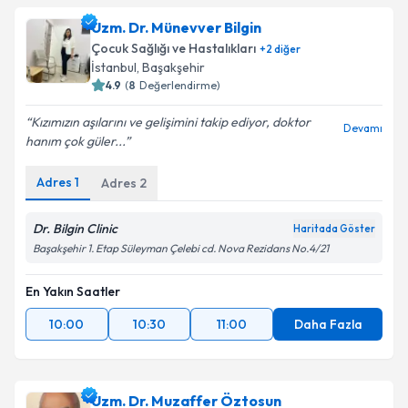
talebi oluşturun. Size bu uzmandan randevu almanız
Uzm. Dr. Münevver Bilgin
için bir takvim hazırlandığında e-posta ile
bilgilendireceğiz.
Çocuk Sağlığı ve Hastalıkları
+
2
diğer
İstanbul
, Başakşehir
E-posta Adresiniz
4.9
(
8
Değerlendirme)
Kızımızın aşılarını ve gelişimini takip ediyor, doktor
Devamı
hanım çok güler...
Kişisel verilerimin işlenmesine ilişkin
Aydınlatma
Adres
1
Adres
2
Metni
'ni okudum ve kişisel verilerimin belirtilen
kapsamda işlenmesini kabul ediyorum.
Dr. Bilgin Clinic
Haritada Göster
Başakşehir 1. Etap Süleyman Çelebi cd. Nova Rezidans No.4/21
Takvim Talebini Gönder
En Yakın Saatler
10:00
10:30
11:00
Daha Fazla
Uzm. Dr. Muzaffer Öztosun