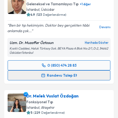
Geleneksel ve Tamamlayıcı Tıp
+
1
diğer
İstanbul
, Üsküdar
4.9
(
123
Değerlendirme)
Ben bir tıp hekimiyim. Doktor bey gerçekten tıbbi
Devamı
anlamda çok...
Uzm. Dr. Muzaffer Öztosun
Haritada Göster
Kısıklı Caddesi, Haluk Türksoy Sok. BEYA Plaza A Blok No:2/1, D:2, 34662
Üsküdar/İstanbul
0 (850) 474 28 83
Randevu Takvimi Talebi
Randevu Talep Et
Uzm. Dr. Muzaffer Öztosun
için randevu takvimi
talebi oluşturun. Size bu uzmandan randevu almanız
Dr. Melek Vuslat Özdoğan
için bir takvim hazırlandığında e-posta ile
bilgilendireceğiz.
Fonksiyonel Tıp
İstanbul
, Ataşehir
E-posta Adresiniz
5
(
229
Değerlendirme)