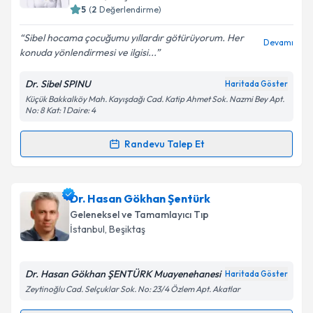
5
(
2
Değerlendirme)
E-posta Adresiniz
Sibel hocama çocuğumu yıllardır götürüyorum. Her
Devamı
konuda yönlendirmesi ve ilgisi...
Dr. Sibel SPINU
Haritada Göster
Kişisel verilerimin işlenmesine ilişkin
Aydınlatma
Küçük Bakkalköy Mah. Kayışdağı Cad. Katip Ahmet Sok. Nazmi Bey Apt.
Metni
'ni okudum ve kişisel verilerimin belirtilen
No: 8 Kat: 1 Daire: 4
kapsamda işlenmesini kabul ediyorum.
Randevu Talep Et
Randevu Takvimi Talebi
Takvim Talebini Gönder
Uzm. Dr. Sibel Spinu
için randevu takvimi talebi
Dr. Hasan Gökhan Şentürk
oluşturun. Size bu uzmandan randevu almanız için bir
Geleneksel ve Tamamlayıcı Tıp
takvim hazırlandığında e-posta ile bilgilendireceğiz.
İstanbul
, Beşiktaş
E-posta Adresiniz
Dr. Hasan Gökhan ŞENTÜRK Muayenehanesi
Haritada Göster
Zeytinoğlu Cad. Selçuklar Sok. No: 23/4 Özlem Apt. Akatlar