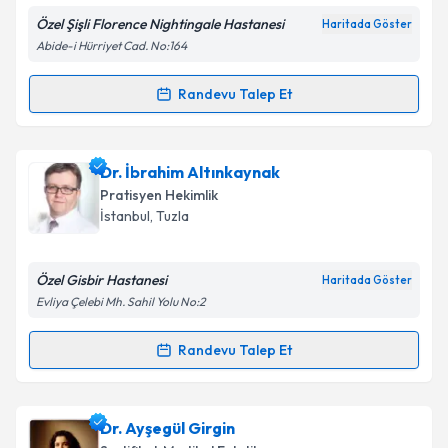
Özel Şişli Florence Nightingale Hastanesi
Haritada Göster
Abide-i Hürriyet Cad. No:164
Kişisel verilerimin işlenmesine ilişkin
Aydınlatma
Randevu Talep Et
Randevu Takvimi Talebi
Metni
'ni okudum ve kişisel verilerimin belirtilen
kapsamda işlenmesini kabul ediyorum.
Dr. Okan Özçeker
için randevu takvimi talebi
Dr. İbrahim Altınkaynak
oluşturun. Size bu uzmandan randevu almanız için bir
Takvim Talebini Gönder
Pratisyen Hekimlik
takvim hazırlandığında e-posta ile bilgilendireceğiz.
İstanbul
, Tuzla
E-posta Adresiniz
Özel Gisbir Hastanesi
Haritada Göster
Evliya Çelebi Mh. Sahil Yolu No:2
Kişisel verilerimin işlenmesine ilişkin
Aydınlatma
Randevu Talep Et
Randevu Takvimi Talebi
Metni
'ni okudum ve kişisel verilerimin belirtilen
kapsamda işlenmesini kabul ediyorum.
Dr. İbrahim Altınkaynak
için randevu takvimi talebi
Dr. Ayşegül Girgin
oluşturun. Size bu uzmandan randevu almanız için bir