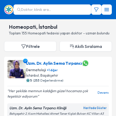
Doktor, klinik ara...
Homeopati, İstanbul
Toplam
155
Homeopati
tedavisi yapan doktor - uzman bulundu
Filtrele
Akıllı Sıralama
Uzm. Dr. Aylin Sema Tırpancı
Dermatoloji
+
1
diğer
İstanbul
, Başakşehir
5
(
253
Değerlendirme)
Her şekilde memnun kaldığım güzel hocamıza çok
Devamı
teşekkür ediyorum
Uzm. Dr. Aylin Sema Tırpancı Kliniği
Haritada Göster
Bahçeşehir 2. Kısım Mahallesi Ahmet Taner Kışlalı Bulvarı KC Vilları A3