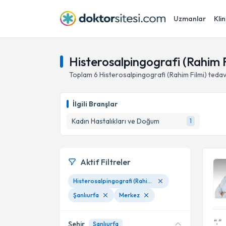
Uzmanlar
Klin
Histerosalpingografi (Rahim F
Toplam
6
Histerosalpingografi (Rahim Filmi)
tedav
İlgili Branşlar
Kadın Hastalıkları ve Doğum
1
Aktif Filtreler
Histerosalpingografi (Rahim Filmi)
Şanlıurfa
Merkez
.
Şehir
Şanlıurfa