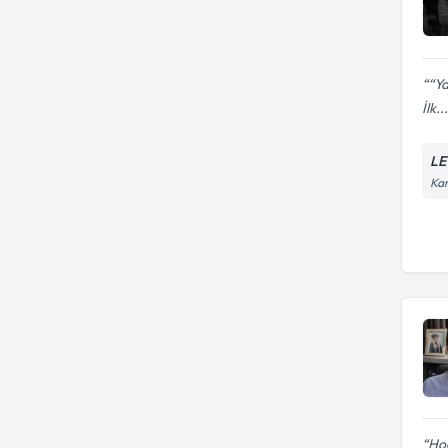
“Ya
İlk...
LE
Kar
Ho