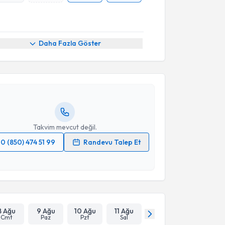
akvimi Talebi
Daha Fazla Göster
enan Gengeç
için randevu takvimi talebi oluşturun.
andan randevu almanız için bir takvim
ında e-posta ile bilgilendireceğiz.
resiniz
Takvim mevcut değil.
0 (850) 474 51 99
Randevu Talep Et
 verilerimin işlenmesine ilişkin
Aydınlatma Metni
'ni
 ve kişisel verilerimin belirtilen kapsamda
esini kabul ediyorum.
Takvim Talebini Gönder
8 Ağu
9 Ağu
10 Ağu
11 Ağu
Cmt
Paz
Pzt
Sal