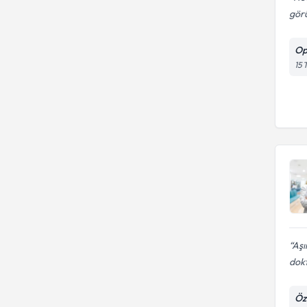
gör
Op
15 
Aşı
dokt
Öz