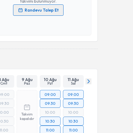
takvimi bulunmuyor.
Randevu Talep Et
 verilerimin işlenmesine ilişkin
Aydınlatma Metni
'ni
 ve kişisel verilerimin belirtilen kapsamda
esini kabul ediyorum.
Takvim Talebini Gönder
8 Ağu
9 Ağu
10 Ağu
11 Ağu
Cmt
Paz
Pzt
Sal
09:00
09:00
09:00
09:30
09:30
09:30
10:00
10:00
10:00
Takvim
kapalıdır
10:30
10:30
10:30
11:00
11:00
11:00