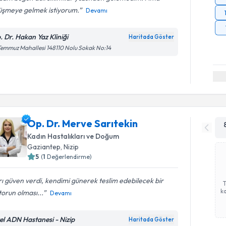
üşmeye gelmek istiyorum.
Devamı
. Dr. Hakan Yaz Kliniği
Haritada Göster
Temmuz Mahallesi 148110 Nolu Sokak No:14
Op. Dr. Merve Sarıtekin
Kadın Hastalıkları ve Doğum
Gaziantep
, Nizip
5
(
1
Değerlendirme)
rı güven verdi, kendimi günerek teslim edebilecek bir
ka
orun olması...
Devamı
el ADN Hastanesi - Nizip
Haritada Göster