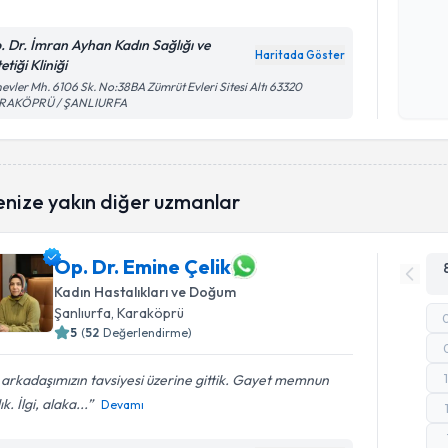
. Dr. İmran Ayhan Kadın Sağlığı ve
Kişisel
Haritada Göster
etiği Kliniği
okudum
evler Mh. 6106 Sk. No:38BA Zümrüt Evleri Sitesi Altı 63320
işlenm
RAKÖPRÜ / ŞANLIURFA
enize yakın diğer uzmanlar
Op. Dr. Emine Çelik
Kadın Hastalıkları ve Doğum
Şanlıurfa
, Karaköprü
5
(
52
Değerlendirme)
 arkadaşımızın tavsiyesi üzerine gittik. Gayet memnun
ık. İlgi, alaka...
Devamı