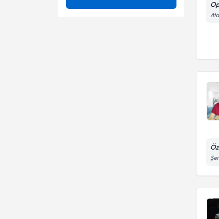
Op
4 Boyutlu Ultrasonla Gebelik
Ata
Ünvan
4 boyutlu renkli ultrason
Muayenesi
Açık cerrahi
5 boyutlu renklı ultrason
İSTANBUL ÜNİVERSİTESİ
Açıklanamayan Kısırlık
Adet bozukluğu
Op. Dr.
Acil rahim ağzı dikişi ( Sörklaj )
Adet Düzensizliği Tedavisi
Adenomyozis
Aile planlaması
Adet Ağrıları (Dismenore)
Anti - aging uygulamaları
Adet bozukluğu
Aşılama(iui)
Öz
Adet Dışı Kanamalar
Şen
Aşılama yöntemi
Adet Düzensizliği
Barbie vajina estetiği
Bartolin Kist ve Apsesi
Ameliyatı