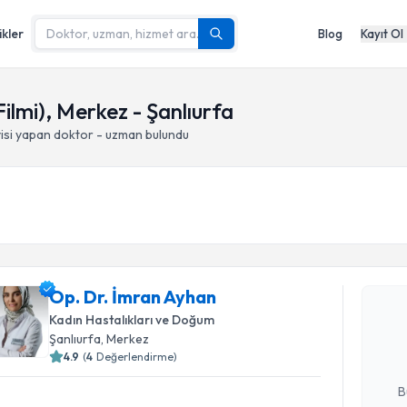
ikler
Blog
Kayıt Ol
ilmi), Merkez - Şanlıurfa
isi yapan doktor - uzman bulundu
Randevu T
Op. Dr. İmran Ayhan
Op. Dr. İ
bu uzmandan
Kadın Hastalıkları ve Doğum
posta ile bi
Şanlıurfa
, Merkez
4.9
(
4
Değerlendirme)
E-posta Ad
B