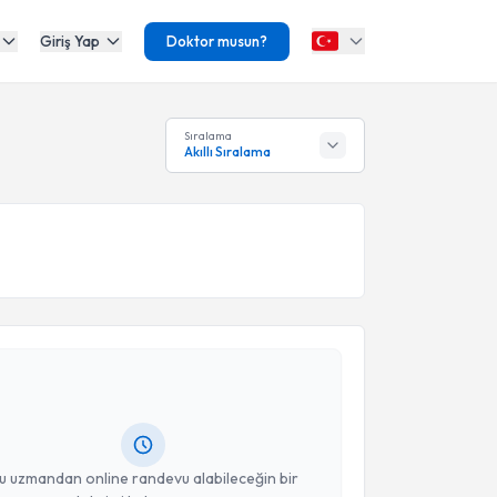
Giriş Yap
Doktor musun?
Sıralama
Akıllı Sıralama
akvimi Talebi
mran Ayhan
için randevu takvimi talebi oluşturun. Size
 randevu almanız için bir takvim hazırlandığında e-
lgilendireceğiz.
resiniz
u uzmandan online randevu alabileceğin bir