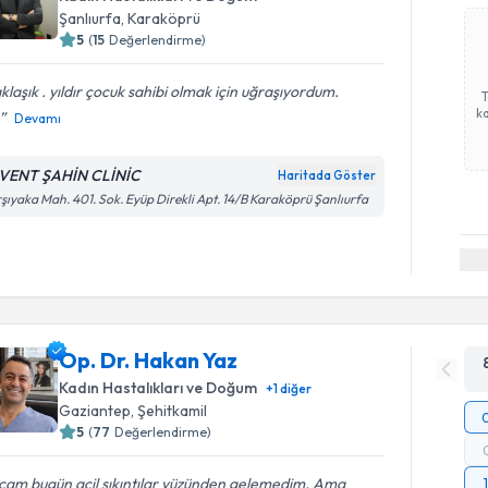
Şanlıurfa
, Karaköprü
5
(
15
Değerlendirme)
klaşık . yıldır çocuk sahibi olmak için uğraşıyordum.
ka
Devamı
VENT ŞAHİN CLİNİC
Haritada Göster
şıyaka Mah. 401. Sok. Eyüp Direkli Apt. 14/B Karaköprü Şanlıurfa
Op. Dr. Hakan Yaz
Kadın Hastalıkları ve Doğum
+
1
diğer
Gaziantep
, Şehitkamil
5
(
77
Değerlendirme)
cam bugün acil sıkıntılar yüzünden gelemedim. Ama