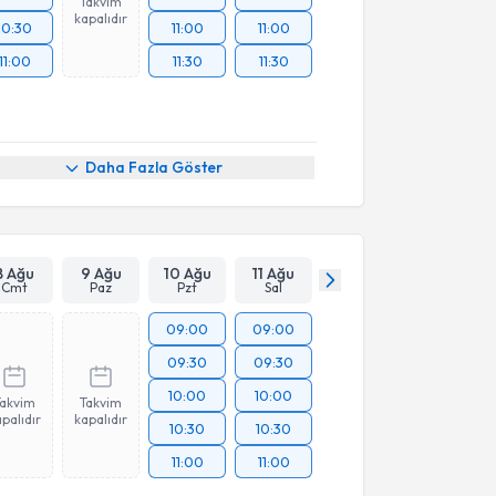
Takvim
kapalıdır
10:30
11:00
11:00
11:00
11:30
11:30
Daha Fazla Göster
8 Ağu
9 Ağu
10 Ağu
11 Ağu
Cmt
Paz
Pzt
Sal
09:00
09:00
09:30
09:30
10:00
10:00
Takvim
Takvim
palıdır
kapalıdır
10:30
10:30
11:00
11:00