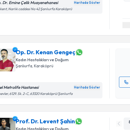
. Dr. Emine Çelik Muayenehanesi
Haritada Göster
kent, Narlık caddesi No 42 Şanlıurfa Karaköprü
Randevu T
Op. Dr. K
Size bu uzm
hazırlandığ
Op. Dr. Kenan Gengeç
Kadın Hastalıkları ve Doğum
E-posta Ad
Şanlıurfa
, Karaköprü
el Metrolife Hastanesi
Haritada Göster
Kişisel
evler, 6129. Sk. 2-C, 63320 Karaköprü/Şanlıurfa
okudum
işlenm
Prof. Dr. Levent Şahin
Kadın Hastalıkları ve Doğum