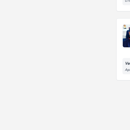
07
Ves
Aşa