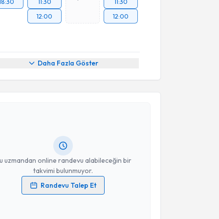
18:30
11:30
11:30
12:00
12:00
Daha Fazla Göster
akvimi Talebi
Behiye Bolgül
için randevu takvimi talebi oluşturun.
andan randevu almanız için bir takvim
ında e-posta ile bilgilendireceğiz.
resiniz
u uzmandan online randevu alabileceğin bir
takvimi bulunmuyor.
Randevu Talep Et
 verilerimin işlenmesine ilişkin
Aydınlatma Metni
'ni
 ve kişisel verilerimin belirtilen kapsamda
akvimi Talebi
esini kabul ediyorum.