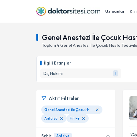
Uzmanlar
Klin
Genel Anestezi İle Çocuk Hast
Toplam
4
Genel Anestezi İle Çocuk Hasta Tedavile
İlgili Branşlar
Diş Hekimi
1
Aktif Filtreler
Genel Anestezi İle Çocuk Hasta Tedavileri
Antalya
Finike
Diş
Şehir
Antalya