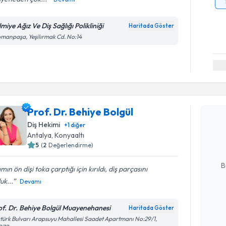
miye Ağız Ve Diş Sağlığı Polikliniği
Haritada Göster
manpaşa, Yeşilırmak Cd. No:14
Randevu T
Prof. Dr. Behiye Bolgül
Prof. Dr. 
Size bu uzm
Diş Hekimi
+
1
diğer
hazırlandığ
Antalya
, Konyaaltı
5
(
2
Değerlendirme)
E-posta Ad
B
ımın ön dişi toka çarptığı için kırıldı, diş parçasını
uk...
Devamı
Kişisel
of. Dr. Behiye Bolgül Muayenehanesi
Haritada Göster
okudum
Randevu T
türk Bulvarı Arapsuyu Mahallesi Saadet Apartmanı No:29/1,
işlenm