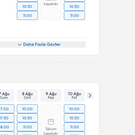
kapalıdır
10:30
10:30
11:00
11:00
Daha Fazla Göster
7 Ağu
8 Ağu
9 Ağu
10 Ağu
Cum
Cmt
Paz
Pzt
17:00
10:00
10:00
17:30
10:30
10:30
18:00
11:00
11:00
Takvim
kapalıdır