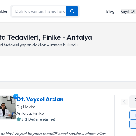
ikler
Blog
Kayıt Ol
a Tedavileri, Finike - Antalya
ri
tedavisi yapan doktor - uzman bulundu
Dt. Veysel Arslan
Diş Hekimi
Antalya
, Finike
5
(
1
Değerlendirme)
 hekimi Veysel beyden tesadüf eseri randevu aldım yıllar