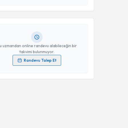
Takvim Talebini Gönder
rdal Veske
için randevu takvimi talebi oluşturun. Size
 randevu almanız için bir takvim hazırlandığında e-
lgilendireceğiz.
resiniz
u uzmandan online randevu alabileceğin bir
takvimi bulunmuyor.
Randevu Talep Et
 verilerimin işlenmesine ilişkin
Aydınlatma Metni
'ni
 ve kişisel verilerimin belirtilen kapsamda
esini kabul ediyorum.
Takvim Talebini Gönder