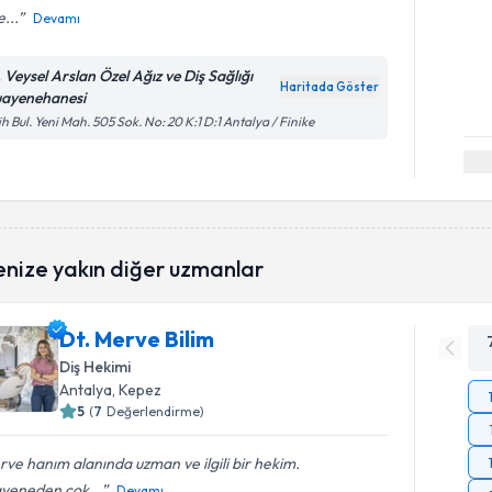
...
Devamı
. Veysel Arslan Özel Ağız ve Diş Sağlığı
Haritada Göster
ayenehanesi
ih Bul. Yeni Mah. 505 Sok. No: 20 K:1 D:1 Antalya / Finike
enize yakın diğer uzmanlar
Dt. Merve Bilim
Diş Hekimi
Antalya
, Kepez
5
(
7
Değerlendirme)
ve hanım alanında uzman ve ilgili bir hekim.
yeneden çok...
Devamı