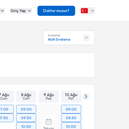
Giriş Yap
Doktor musun?
Sıralama
Akıllı Sıralama
7 Ağu
8 Ağu
9 Ağu
10 Ağu
Cum
Cmt
Paz
Pzt
17:00
09:00
09:00
17:30
09:30
09:30
10:00
10:00
Takvim