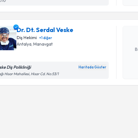
070
Dr. Dt. Se
bu uzmandan
Dr. Dt. Serdal Veske
posta ile bi
Diş Hekimi
+
1
diğer
E-posta Ad
Antalya
, Manavgat
B
ke Diş Polikliniği
Haritada Göster
Kişisel
ğı Hisar Mahallesi, Hisar Cd. No:53/1
okudum
işlenm