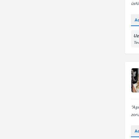
üstü
A
Uz
Tev
Aşı
zoru
A