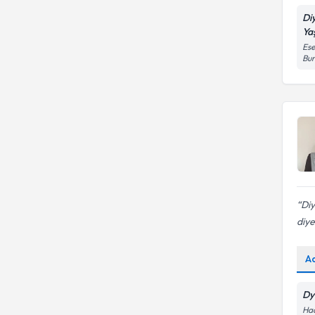
Di
Ya
Ese
Bur
Diy
diye
A
Dy
Hac