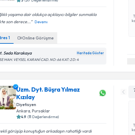
5
(
37
Değerlendirme)
lıklı yaşama dair oldukça açıklayıcı bilgiler sunmakla
ka
ikte son derece...
Devamı
dres
1
Online Görüşme
t. Seda Karakaya
Haritada Göster
SE MAH. VEYSEL KARANİ CAD. NO: 66 KAT: 2 D: 4
Uzm. Dyt. Büşra Yılmaz
Kızılay
Diyetisyen
Ankara
,
Pursaklar
4.9
(
11
Değerlendirme)
ka
ekli görüşüp konuştuğun arkadaşın rahatlığı vardı