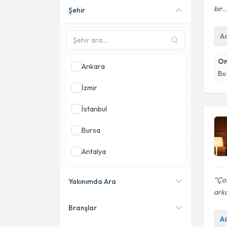
bir..
Şehir
Online danışmanlık sunan
uzmanları göster
A
On
Ankara
Bu
İzmir
İstanbul
Bursa
Antalya
Aydın
Çok
Yakınımda Ara
arka
Gaziantep
Branşlar
Konumuma yakın uzmanları
A
göster