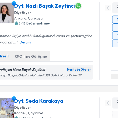
Dyt. Nazlı Başak Zeytinci
Diyetisyen
Ankara
,
Çankaya
5
(
13
Değerlendirme)
mamen kişiye özel bulunduğunuz duruma ve şartlara göre
program...
Devamı
dres
1
Online Görüşme
yetisyen Nazlı Başak Zeytinci
Haritada Göster
cept Balgat, Oğuzlar Mahallesi 1381. Sokak No: 6, Daire: 27
Dyt. Seda Karakaya
Diyetisyen
Kocaeli
,
Çayırova