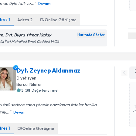
mde öyle tatlı ve...
Devamı
dres
1
Adres
2
Online Görüşme
m. Dyt. Büşra Yılmaz Kızılay
Haritada Göster
fik İleri Mahallesi Emek Caddesi 14/26
Dyt. Zeynep Aldanmaz
Diyetisyen
Bursa
,
Nilüfer
5
(
38
Değerlendirme)
rı tatlı sadece sana yönelik hazırlanan listeler harika
ka
nlu...
Devamı
dres
1
Online Görüşme