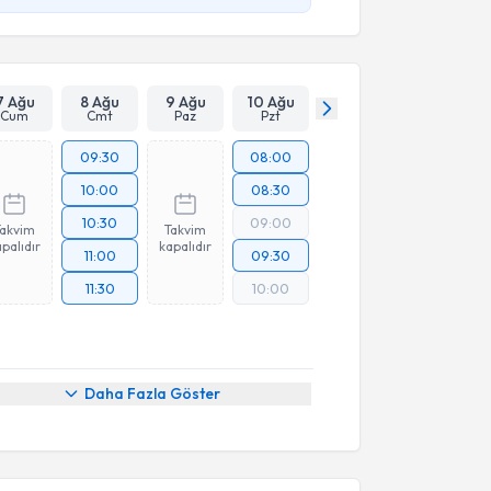
7 Ağu
8 Ağu
9 Ağu
10 Ağu
Cum
Cmt
Paz
Pzt
09:30
08:00
10:00
08:30
10:30
09:00
Takvim
Takvim
palıdır
kapalıdır
11:00
09:30
11:30
10:00
Daha Fazla Göster