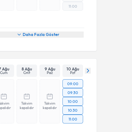
11:00
Daha Fazla Göster
7 Ağu
8 Ağu
9 Ağu
10 Ağu
Cum
Cmt
Paz
Pzt
09:00
09:30
10:00
Takvim
Takvim
Takvim
palıdır
kapalıdır
kapalıdır
10:30
11:00