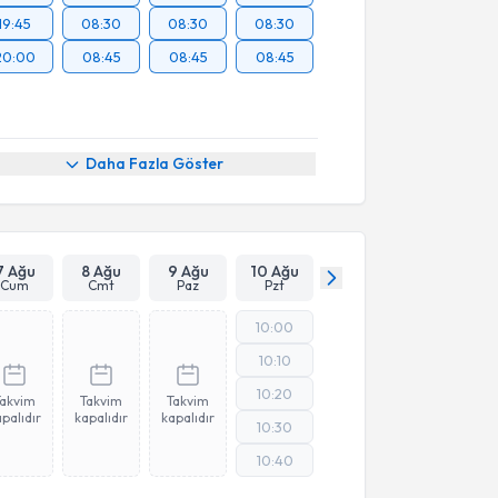
19:45
08:30
08:30
08:30
20:00
08:45
08:45
08:45
Daha Fazla Göster
7 Ağu
8 Ağu
9 Ağu
10 Ağu
Cum
Cmt
Paz
Pzt
10:00
10:10
10:20
Takvim
Takvim
Takvim
palıdır
kapalıdır
kapalıdır
10:30
10:40