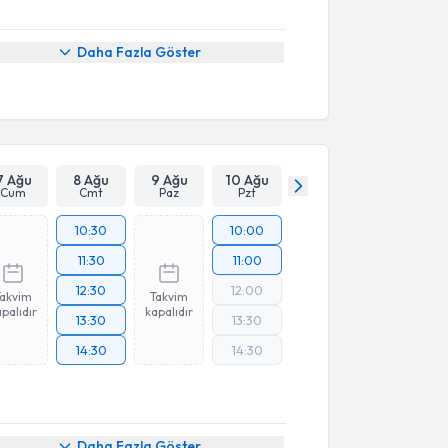
Daha Fazla Göster
7 Ağu
8 Ağu
9 Ağu
10 Ağu
Cum
Cmt
Paz
Pzt
10:30
10:00
11:30
11:00
12:30
12:00
Takvim
Takvim
palıdır
kapalıdır
13:30
13:30
14:30
14:30
Daha Fazla Göster