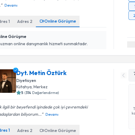
.
Devamı
Online Görüşme
dres
1
Adres
2
line Görüşme
 uzman online danışmanlık hizmeti sunmaktadır.
Dyt. Metin Öztürk
Diyetisyen
Kütahya
,
Merkez
5
(
314
Değerlendirme)
 ilgili bir beyefendi işindede çok iyi çevremdeki
ka
daşlardan biliyorum...
Devamı
dres
1
Adres
2
Online Görüşme