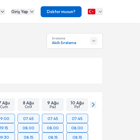
Giriş Yap
Doktor musun?
Sıralama
Akıllı Sıralama
7 Ağu
8 Ağu
9 Ağu
10 Ağu
Cum
Cmt
Paz
Pzt
19:00
07:45
07:45
07:45
19:15
08:00
08:00
08:00
19:30
08:15
08:15
08:15