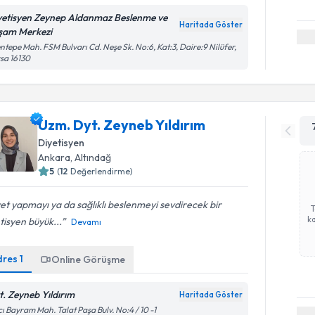
yetisyen Zeynep Aldanmaz Beslenme ve
Haritada Göster
şam Merkezi
ntepe Mah. FSM Bulvarı Cd. Neşe Sk. No:6, Kat:3, Daire:9 Nilüfer,
sa 16130
Uzm. Dyt. Zeyneb Yıldırım
Diyetisyen
Ankara
,
Altındağ
5
(
12
Değerlendirme)
et yapmayı ya da sağlıklı beslenmeyi sevdirecek bir
ka
tisyen büyük...
Devamı
dres
1
Online Görüşme
t. Zeyneb Yıldırım
Haritada Göster
ı Bayram Mah. Talat Paşa Bulv. No:4 / 10 -1