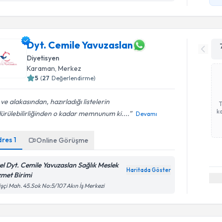
Dyt. Cemile Yavuzaslan
Diyetisyen
Karaman
,
Merkez
5
(
27
Değerlendirme)
i ve alakasından, hazırladığı listelerin
ka
ürülebilirliğinden o kadar memnunum ki....
Devamı
dres
1
Online Görüşme
el Dyt. Cemile Yavuzaslan Sağlık Meslek
Haritada Göster
zmet Birimi
işçi Mah. 45.Sok No:5/107 Akın İş Merkezi