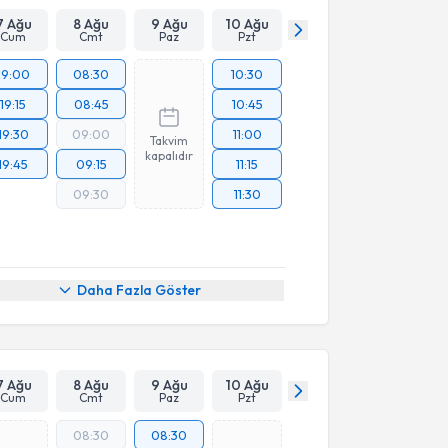
7 Ağu
8 Ağu
9 Ağu
10 Ağu
Cum
Cmt
Paz
Pzt
19:00
08:30
10:30
19:15
08:45
10:45
19:30
09:00
11:00
Takvim
kapalıdır
19:45
09:15
11:15
09:30
11:30
Daha Fazla Göster
7 Ağu
8 Ağu
9 Ağu
10 Ağu
Cum
Cmt
Paz
Pzt
08:30
08:30