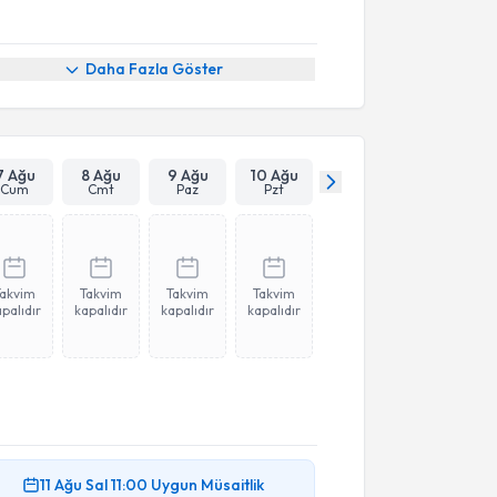
Daha Fazla Göster
7 Ağu
8 Ağu
9 Ağu
10 Ağu
Cum
Cmt
Paz
Pzt
Takvim
Takvim
Takvim
Takvim
palıdır
kapalıdır
kapalıdır
kapalıdır
11 Ağu
Sal
11:00
Uygun Müsaitlik