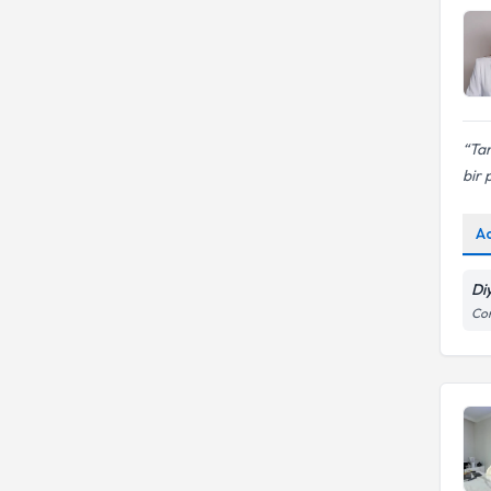
Ta
bir 
A
Di
Con