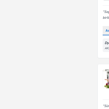
Sağ
birl
A
Dy
AK
Sür