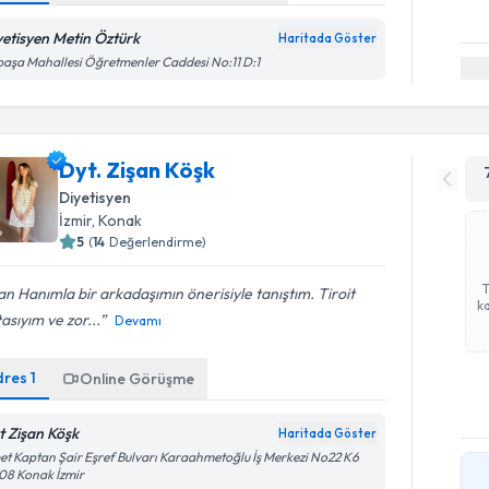
yetisyen Metin Öztürk
Haritada Göster
paşa Mahallesi Öğretmenler Caddesi No:11 D:1
Dyt. Zişan Köşk
Diyetisyen
İzmir
,
Konak
5
(
14
Değerlendirme)
an Hanımla bir arkadaşımın önerisiyle tanıştım. Tiroit
ka
asıyım ve zor...
Devamı
dres
1
Online Görüşme
t Zişan Köşk
Haritada Göster
et Kaptan Şair Eşref Bulvarı Karaahmetoğlu İş Merkezi No22 K6
08 Konak İzmir