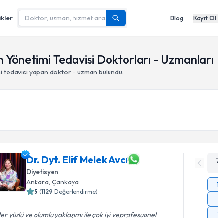
ikler
Blog
Kayıt Ol
n Yönetimi Tedavisi Doktorları - Uzmanları
i
tedavisi yapan doktor - uzman bulundu.
Dr. Dyt. Elif Melek Avcı
Diyetisyen
Ankara
,
Çankaya
5
(
1129
Değerlendirme)
er yüzlü ve olumlu yaklaşımı ile çok iyi veprpfesuonel