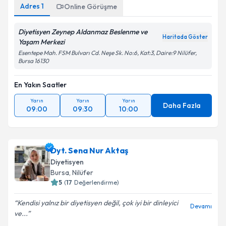
Adres
1
Online Görüşme
Diyetisyen Zeynep Aldanmaz Beslenme ve
Haritada Göster
Yaşam Merkezi
Esentepe Mah. FSM Bulvarı Cd. Neşe Sk. No:6, Kat:3, Daire:9 Nilüfer,
Bursa 16130
En Yakın Saatler
Yarın
Yarın
Yarın
Daha Fazla
09:00
09:30
10:00
Dyt. Sena Nur Aktaş
Diyetisyen
Bursa
, Nilüfer
5
(
17
Değerlendirme)
Kendisi yalnız bir diyetisyen değil, çok iyi bir dinleyici
Devamı
ve...