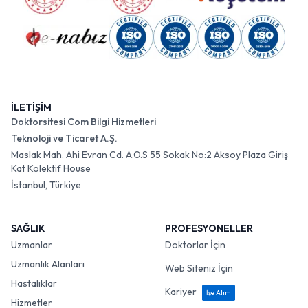
İLETİŞİM
Doktorsitesi Com Bilgi Hizmetleri
Teknoloji ve Ticaret A.Ş.
Maslak Mah. Ahi Evran Cd. A.O.S 55 Sokak No:2 Aksoy Plaza Giriş
Kat Kolektif House
İstanbul, Türkiye
SAĞLIK
PROFESYONELLER
Uzmanlar
Doktorlar İçin
Uzmanlık Alanları
Web Siteniz İçin
Hastalıklar
Kariyer
İşe Alım
Hizmetler