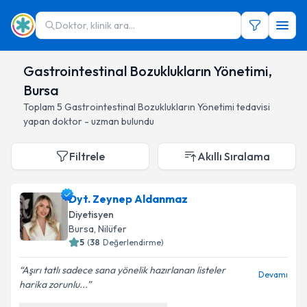
Doktor, klinik ara...
Gastrointestinal Bozuklukların Yönetimi,
Bursa
Toplam
5
Gastrointestinal Bozuklukların Yönetimi
tedavisi
yapan doktor - uzman bulundu
Filtrele
Akıllı Sıralama
Dyt. Zeynep Aldanmaz
Diyetisyen
Bursa
, Nilüfer
5
(
38
Değerlendirme)
Aşırı tatlı sadece sana yönelik hazırlanan listeler
Devamı
harika zorunlu...