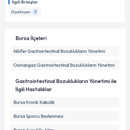
İlgili Branşlar
hazırlandığında e-posta ile bilgilendireceğiz.
Diyetisyen
5
E-posta Adresiniz
Bursa İlçeleri
Kişisel verilerimin işlenmesine ilişkin
Aydınlatma
Nilüfer
Gastrointestinal Bozuklukların Yönetimi
Metni
'ni okudum ve kişisel verilerimin belirtilen
kapsamda işlenmesini kabul ediyorum.
Osmangazi
Gastrointestinal Bozuklukların Yönetimi
Takvim Talebini Gönder
Gastrointestinal Bozuklukların Yönetimi ile
İlgili Hastalıklar
Bursa Kronik Kabızlık
Bursa Sporcu Beslenmesi