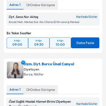
Adres
1
Online Görüşme
Dyt. Sena Nur Aktaş
Haritada Göster
Konak Mah. Merkez Sok. No:1 Daire:52 Nirvana İş Merkezi
En Yakın Saatler
8 Ağu
8 Ağu
8 Ağu
Daha Fazla
09:00
09:30
10:00
Uzm. Dyt. Burcu Ünal Canyol
Diyetisyen
Bursa
, Nilüfer
Adres
1
Online Görüşme
Özel Sağlık Meslek Hizmet Birimi Diyetisyen
Haritada Göster