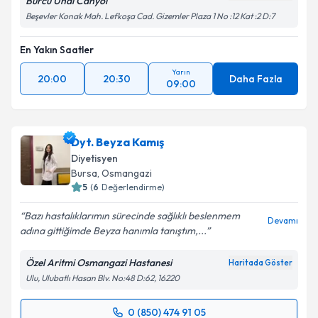
Burcu Ünal Canyol
Beşevler Konak Mah. Lefkoşa Cad. Gizemler Plaza 1 No :12 Kat :2 D:7
En Yakın Saatler
Yarın
20:00
20:30
Daha Fazla
09:00
Dyt. Beyza Kamış
Diyetisyen
Bursa
, Osmangazi
5
(
6
Değerlendirme)
Bazı hastalıklarımın sürecinde sağlıklı beslenmem
Devamı
adına gittiğimde Beyza hanımla tanıştım,...
Özel Aritmi Osmangazi Hastanesi
Haritada Göster
Ulu, Ulubatlı Hasan Blv. No:48 D:62, 16220
0 (850) 474 91 05