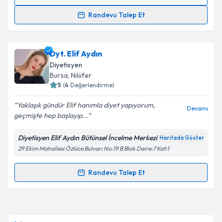
Randevu Takvimi Talebi
Randevu Talep Et
Dyt. Beyza Kamış
için randevu takvimi talebi
oluşturun. Size bu uzmandan randevu almanız için bir
Dyt. Elif Aydın
takvim hazırlandığında e-posta ile bilgilendireceğiz.
Diyetisyen
E-posta Adresiniz
Bursa
, Nilüfer
5
(
4
Değerlendirme)
Yaklaşık gündür Elif hanımla diyet yapıyorum,
Devamı
geçmişte hep başlayıp...
Kişisel verilerimin işlenmesine ilişkin
Aydınlatma
Metni
'ni okudum ve kişisel verilerimin belirtilen
Diyetisyen Elif Aydın Bütünsel İncelme Merkezi
Haritada Göster
kapsamda işlenmesini kabul ediyorum.
29 Ekim Mahallesi Özlüce Bulvarı No:19 B Blok Daire:7 Kat:1
Takvim Talebini Gönder
Randevu Talep Et
Randevu Takvimi Talebi
Dyt. Elif Aydın
için randevu takvimi talebi oluşturun.
Size bu uzmandan randevu almanız için bir takvim