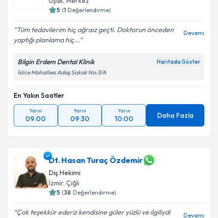
Uşak
,
Merkez
5
(
1
Değerlendirme)
Tüm tedavilerim hiç ağrısız geçti. Doktorun önceden
Devamı
yaptığı planlama hiç...
Bilgin Erdem Dental Klinik
Haritada Göster
İslice Mahallesi Adaş Sokak No:3/A
En Yakın Saatler
Yarın
Yarın
Yarın
Daha Fazla
09:00
09:30
10:00
Dt. Hasan Turaç Özdemir
Diş Hekimi
İzmir
,
Çiğli
5
(
38
Değerlendirme)
Çok teşekkür ederiz kendisine güler yüzlü ve ilgiliydi
Devamı