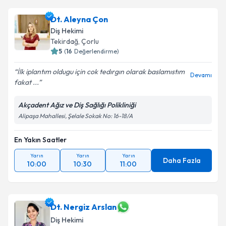
Dt. Aleyna Çon
Diş Hekimi
Tekirdağ
,
Çorlu
5
(
16
Değerlendirme)
İlk iplantım oldugu için cok tedırgın olarak baslamıstım
Devamı
fakat ...
Akçadent Ağız ve Diş Sağlığı Polikliniği
Alipaşa Mahallesi, Şelale Sokak No: 16-18/A
En Yakın Saatler
Yarın
Yarın
Yarın
Daha Fazla
10:00
10:30
11:00
Dt. Nergiz Arslan
Diş Hekimi