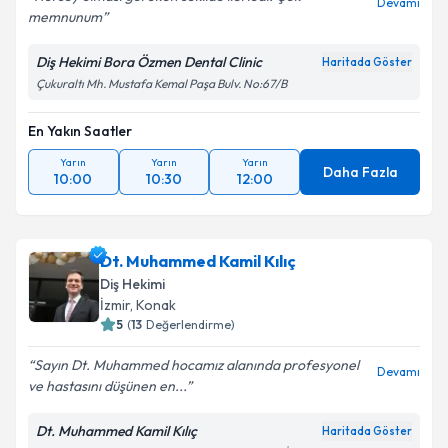
Devamı
memnunum
Diş Hekimi Bora Özmen Dental Clinic
Haritada Göster
Çukuraltı Mh. Mustafa Kemal Paşa Bulv. No:67/B
En Yakın Saatler
Yarın
Yarın
Yarın
Daha Fazla
10:00
10:30
12:00
Dt. Muhammed Kamil Kılıç
Diş Hekimi
İzmir
,
Konak
5
(
13
Değerlendirme)
Sayın Dt. Muhammed hocamız alanında profesyonel
Devamı
ve hastasını düşünen en...
Dt. Muhammed Kamil Kılıç
Haritada Göster