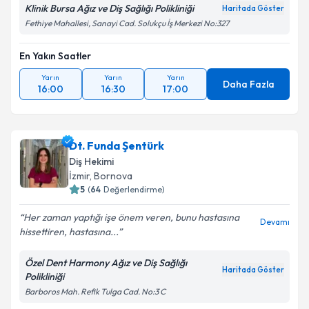
Klinik Bursa Ağız ve Diş Sağlığı Polikliniği
Haritada Göster
Fethiye Mahallesi, Sanayi Cad. Solukçu İş Merkezi No:327
En Yakın Saatler
Yarın
Yarın
Yarın
Daha Fazla
16:00
16:30
17:00
Dt. Funda Şentürk
Diş Hekimi
İzmir
,
Bornova
5
(
64
Değerlendirme)
Her zaman yaptığı işe önem veren, bunu hastasına
Devamı
hissettiren, hastasına...
Özel Dent Harmony Ağız ve Diş Sağlığı
Haritada Göster
Polikliniği
Barboros Mah. Refik Tulga Cad. No:3 C