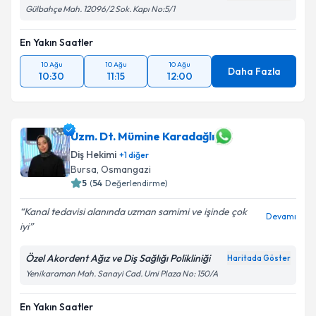
Gülbahçe Mah. 12096/2 Sok. Kapı No:5/1
En Yakın Saatler
10 Ağu
10 Ağu
10 Ağu
Daha Fazla
10:30
11:15
12:00
Uzm. Dt. Mümine Karadağlı
Diş Hekimi
+
1
diğer
Bursa
,
Osmangazi
5
(
54
Değerlendirme)
Kanal tedavisi alanında uzman samimi ve işinde çok
Devamı
iyi
Özel Akordent Ağız ve Diş Sağlığı Polikliniği
Haritada Göster
Yenikaraman Mah. Sanayi Cad. Umi Plaza No: 150/A
En Yakın Saatler