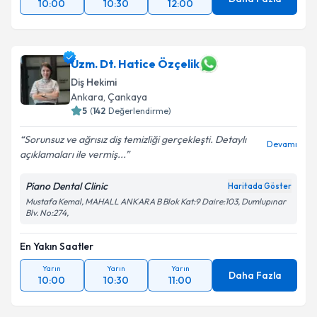
10:00
10:30
12:00
Uzm. Dt. Hatice Özçelik
Diş Hekimi
Ankara
,
Çankaya
5
(
142
Değerlendirme)
Sorunsuz ve ağrısız diş temizliği gerçekleşti. Detaylı
Devamı
açıklamaları ile vermiş...
Piano Dental Clinic
Haritada Göster
Mustafa Kemal, MAHALL ANKARA B Blok Kat:9 Daire:103, Dumlupınar
Blv. No:274,
En Yakın Saatler
Yarın
Yarın
Yarın
Daha Fazla
10:00
10:30
11:00