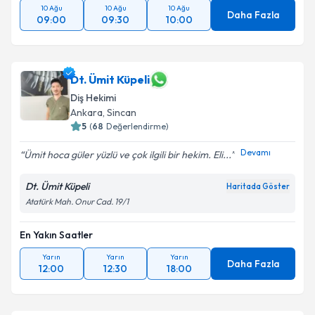
10 Ağu
10 Ağu
10 Ağu
Daha Fazla
09:00
09:30
10:00
Dt. Ümit Küpeli
Diş Hekimi
Ankara
,
Sincan
5
(
68
Değerlendirme)
Devamı
Ümit hoca güler yüzlü ve çok ilgili bir hekim. Eli...
Dt. Ümit Küpeli
Haritada Göster
Atatürk Mah. Onur Cad. 19/1
En Yakın Saatler
Yarın
Yarın
Yarın
Daha Fazla
12:00
12:30
18:00