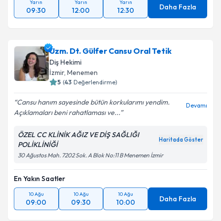
Yarın
Yarın
Yarın
Daha Fazla
09:30
12:00
12:30
Uzm. Dt. Gülfer Cansu Oral Tetik
Diş Hekimi
İzmir
,
Menemen
5
(
43
Değerlendirme)
Cansu hanım sayesinde bütün korkularımı yendim.
Devamı
Açıklamaları beni rahatlaması ve...
ÖZEL CC KLİNİK AĞIZ VE DİŞ SAĞLIĞI
Haritada Göster
POLİKLİNİĞİ
30 Ağustos Mah. 7202 Sok. A Blok No:11 B Menemen İzmir
En Yakın Saatler
10 Ağu
10 Ağu
10 Ağu
Daha Fazla
09:00
09:30
10:00