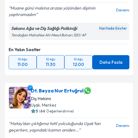
Muane günü makina arızası yüzünden dişimin
Devamı
yaptıramadım
Sekans Ağız ve Diş Sağlığı Polikiniği
Haritada Göster
Tandoğan Mahallesi Ahi Mesut Bulvarı 320/ AF
En Yakın Saatler
10 Ağu
10 Ağu
10 Ağu
Daha Fazla
11:00
11:30
12:00
Dt. Beyza Nur Ertuğrul
Diş Hekimi
Uşak
,
Merkez
5
(
66
Değerlendirme)
Hatay’dan çıktığımız tatil yolculuğunda Uşak’tan
Devamı
geçerken, yaşındaki kızımın aniden...