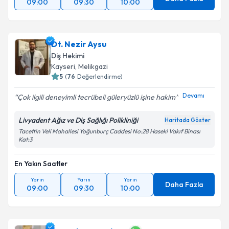
09:00
09:30
10:00
Dt. Nezir Aysu
Diş Hekimi
Kayseri
,
Melikgazi
5
(
76
Değerlendirme)
Devamı
Çok ilgili deneyimli tecrübeli güleryüzlü işine hakim
Livyadent Ağız ve Diş Sağlığı Polikliniği
Haritada Göster
Tacettin Veli Mahallesi Yoğunburç Caddesi No:28 Haseki Vakıf Binası
Kat:3
En Yakın Saatler
Yarın
Yarın
Yarın
Daha Fazla
09:00
09:30
10:00