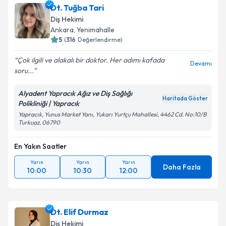
Dt. Tuğba Tari
Diş Hekimi
Ankara
,
Yenimahalle
5
(
316
Değerlendirme)
Çok ilgili ve alakalı bir doktor. Her adımı kafada
Devamı
soru...
Alyadent Yapracık Ağız ve Diş Sağlığı
Haritada Göster
Polikliniği | Yapracık
Yapracık, Yunus Market Yanı, Yukarı Yurtçu Mahallesi, 4462 Cd. No:10/B
Turkuaz, 06790
En Yakın Saatler
Yarın
Yarın
Yarın
Daha Fazla
10:00
10:30
12:00
Dt. Elif Durmaz
Diş Hekimi