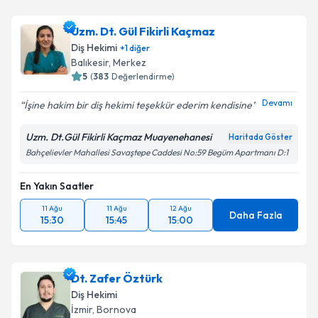
Uzm. Dt. Gül Fikirli Kaçmaz
Diş Hekimi
+
1
diğer
Balıkesir
,
Merkez
5
(
383
Değerlendirme)
Devamı
İşine hakim bir diş hekimi teşekkür ederim kendisine
Uzm. Dt.Gül Fikirli Kaçmaz Muayenehanesi
Haritada Göster
Bahçelievler Mahallesi Savaştepe Caddesi No:59 Begüm Apartmanı D:1
En Yakın Saatler
11 Ağu
11 Ağu
12 Ağu
Daha Fazla
15:30
15:45
15:00
Dt. Zafer Öztürk
Diş Hekimi
İzmir
,
Bornova