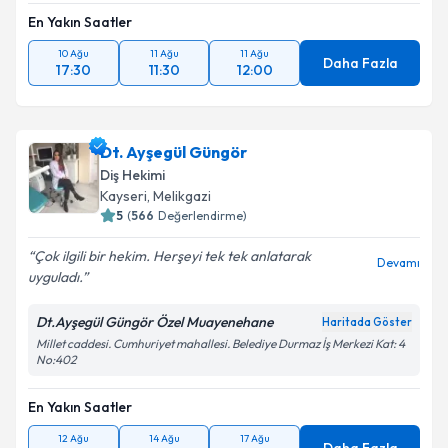
En Yakın Saatler
10 Ağu
11 Ağu
11 Ağu
Daha Fazla
17:30
11:30
12:00
Dt. Ayşegül Güngör
Diş Hekimi
Kayseri
,
Melikgazi
5
(
566
Değerlendirme)
Çok ilgili bir hekim. Herşeyi tek tek anlatarak
Devamı
uyguladı.
Dt.Ayşegül Güngör Özel Muayenehane
Haritada Göster
Millet caddesi. Cumhuriyet mahallesi. Belediye Durmaz İş Merkezi Kat: 4
No:402
En Yakın Saatler
12 Ağu
14 Ağu
17 Ağu