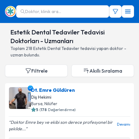
Doktor, klinik ara...
Estetik Dental Tedaviler Tedavisi
Doktorları - Uzmanları
Toplam
218
Estetik Dental Tedaviler
tedavisi yapan doktor -
uzman bulundu.
Filtrele
Akıllı Sıralama
Dt. Emre Güldüren
Diş Hekimi
Bursa
,
Nilüfer
5
(
178
Değerlendirme)
Doktor Emre bey ve ekibi son derece profesyonel bir
Devamı
şekilde...