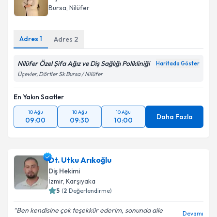
Bursa
,
Nilüfer
Adres
1
Adres
2
Nilüfer Özel Şifa Ağız ve Diş Sağlığı Polikliniği
Haritada Göster
Üçevler, Dörtler Sk Bursa / Nilüfer
En Yakın Saatler
10 Ağu
10 Ağu
10 Ağu
Daha Fazla
09:00
09:30
10:00
Dt. Utku Arıkoğlu
Diş Hekimi
İzmir
,
Karşıyaka
5
(
2
Değerlendirme)
Ben kendisine çok teşekkür ederim, sonunda aile
Devamı