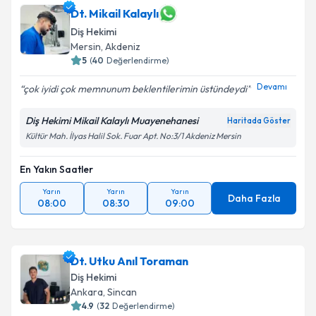
Dt. Mikail Kalaylı
Diş Hekimi
Mersin
,
Akdeniz
5
(
40
Değerlendirme)
Devamı
çok iyidi çok memnunum beklentilerimin üstündeydi
Diş Hekimi Mikail Kalaylı Muayenehanesi
Haritada Göster
Kültür Mah. İlyas Halil Sok. Fuar Apt. No:3/1 Akdeniz Mersin
En Yakın Saatler
Yarın
Yarın
Yarın
Daha Fazla
08:00
08:30
09:00
Dt. Utku Anıl Toraman
Diş Hekimi
Ankara
,
Sincan
4.9
(
32
Değerlendirme)