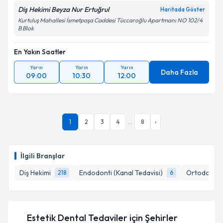
Diş Hekimi Beyza Nur Ertuğrul
Haritada Göster
Kurtuluş Mahallesi İsmetpaşa Caddesi Tüccaroğlu Apartmanı NO 102/4
B Blok
En Yakın Saatler
Yarın
Yarın
Yarın
Daha Fazla
09:00
10:30
12:00
1
2
3
4
...
8
›
İlgili Branşlar
Diş Hekimi
Endodonti (Kanal Tedavisi)
Ortodonti (
218
6
Estetik Dental Tedaviler
için Şehirler