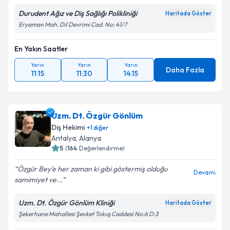
Durudent Ağız ve Diş Sağlığı Polikliniği
Haritada Göster
Eryaman Mah. Dil Devrimi Cad. No: 41/7
En Yakın Saatler
Yarın
Yarın
Yarın
Daha Fazla
11:15
11:30
14:15
Uzm. Dt. Özgür Gönlüm
Diş Hekimi
+
1
diğer
Antalya
,
Alanya
5
(
164
Değerlendirme)
Özgür Bey'e her zaman ki gibi göstermiş olduğu
Devamı
samimiyet ve...
Uzm. Dt. Özgür Gönlüm Kliniği
Haritada Göster
Şekerhane Mahallesi Şevket Tokuş Caddesi No:6 D:3