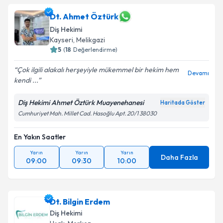
Dt. Ahmet Öztürk
Diş Hekimi
Kayseri
,
Melikgazi
5
(
18
Değerlendirme)
Çok ilgili alakalı herşeyiyle mükemmel bir hekim hem
Devamı
kendi ...
Diş Hekimi Ahmet Öztürk Muayenehanesi
Haritada Göster
Cumhuriyet Mah. Millet Cad. Hasoğlu Apt. 20/1 38030
En Yakın Saatler
Yarın
Yarın
Yarın
Daha Fazla
09:00
09:30
10:00
Dt. Bilgin Erdem
Diş Hekimi