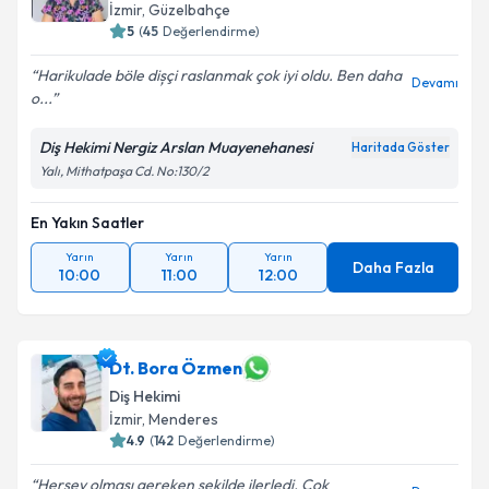
İzmir
,
Güzelbahçe
5
(
45
Değerlendirme)
Harikulade böle dișçi raslanmak çok iyi oldu. Ben daha
Devamı
o...
Diş Hekimi Nergiz Arslan Muayenehanesi
Haritada Göster
Yalı, Mithatpaşa Cd. No:130/2
En Yakın Saatler
Yarın
Yarın
Yarın
Daha Fazla
10:00
11:00
12:00
Dt. Bora Özmen
Diş Hekimi
İzmir
,
Menderes
4.9
(
142
Değerlendirme)
Hersey olması gereken sekilde ilerledi. Çok