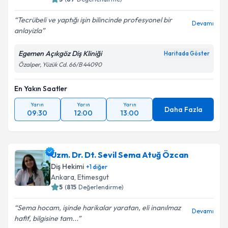
Tecrübeli ve yaptığı işin bilincinde profesyonel bir
Devamı
anlayizla
Egemen Açıkgöz Diş Kliniği
Haritada Göster
Özalper, Yüzük Cd. 66/B 44090
En Yakın Saatler
Yarın
Yarın
Yarın
Daha Fazla
09:30
12:00
13:00
Uzm. Dr. Dt. Sevil Sema Atuğ Özcan
Diş Hekimi
+
1
diğer
Ankara
,
Etimesgut
5
(
815
Değerlendirme)
Sema hocam, işinde harikalar yaratan, eli inanılmaz
Devamı
hafif, bilgisine tam...