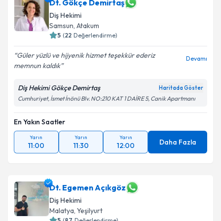
Dt. Gökçe Demirtaş
Diş Hekimi
Samsun
,
Atakum
5
(
22
Değerlendirme)
Güler yüzlü ve hijyenik hizmet teşekkür ederiz
Devamı
memnun kaldık
Diş Hekimi Gökçe Demirtaş
Haritada Göster
Cumhuriyet, İsmet İnönü Blv. NO:210 KAT 1 DAİRE 5, Canik Apartmanı
En Yakın Saatler
Yarın
Yarın
Yarın
Daha Fazla
11:00
11:30
12:00
Dt. Egemen Açıkgöz
Diş Hekimi
Malatya
,
Yeşilyurt
5
(
87
Değerlendirme)