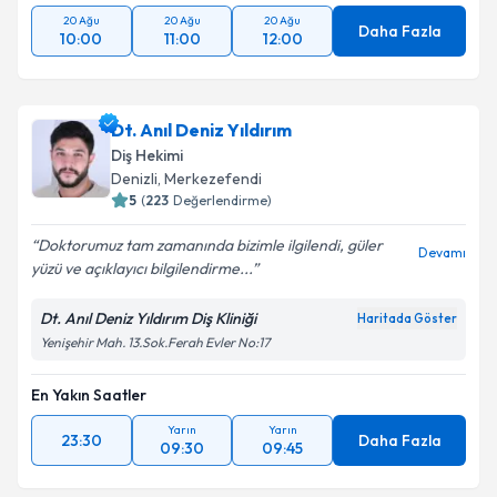
20 Ağu
20 Ağu
20 Ağu
Daha Fazla
10:00
11:00
12:00
Dt. Anıl Deniz Yıldırım
Diş Hekimi
Denizli
,
Merkezefendi
5
(
223
Değerlendirme)
Doktorumuz tam zamanında bizimle ilgilendi, güler
Devamı
yüzü ve açıklayıcı bilgilendirme...
Dt. Anıl Deniz Yıldırım Diş Kliniği
Haritada Göster
Yenişehir Mah. 13.Sok.Ferah Evler No:17
En Yakın Saatler
Yarın
Yarın
23:30
Daha Fazla
09:30
09:45