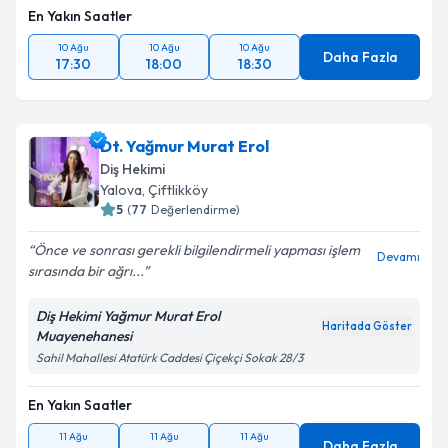
En Yakın Saatler
10 Ağu
10 Ağu
10 Ağu
Daha Fazla
17:30
18:00
18:30
Dt. Yağmur Murat Erol
Diş Hekimi
Yalova
,
Çiftlikköy
5
(
77
Değerlendirme)
Önce ve sonrası gerekli bilgilendirmeli yapması işlem
Devamı
sırasında bir ağrı...
Diş Hekimi Yağmur Murat Erol
Haritada Göster
Muayenehanesi
Sahil Mahallesi Atatürk Caddesi Çiçekçi Sokak 28/3
En Yakın Saatler
11 Ağu
11 Ağu
11 Ağu
Daha Fazla