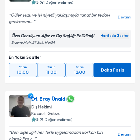
5
(
41
Değerlendirme)
Güler yüzü ve iyi niyetli yaklaşımıyla rahat bir tedavi
Devamı
geçirmemi...
Özel Dentilyum Ağız ve Diş Sağlığı Polikliniği
Haritada Göster
Erzene Mah. 29 Sok. No:3A
En Yakın Saatler
Yarın
Yarın
Yarın
Daha Fazla
10:00
11:00
12:00
Dt. Eray Ünaldı
Diş Hekimi
Kocaeli
,
Gebze
5
(
9
Değerlendirme)
Ben dişle ilgili her türlü uygulamadan korkan biri
Devamı
olarak Eray...