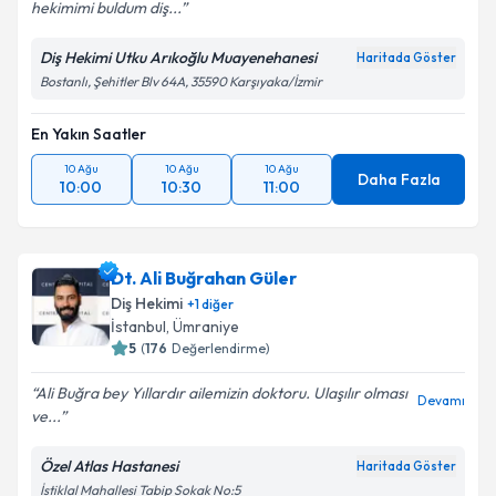
hekimimi buldum diş...
Diş Hekimi Utku Arıkoğlu Muayenehanesi
Haritada Göster
Bostanlı, Şehitler Blv 64A, 35590 Karşıyaka/İzmir
En Yakın Saatler
10 Ağu
10 Ağu
10 Ağu
Daha Fazla
10:00
10:30
11:00
Dt. Ali Buğrahan Güler
Diş Hekimi
+
1
diğer
İstanbul
,
Ümraniye
5
(
176
Değerlendirme)
Ali Buğra bey Yıllardır ailemizin doktoru. Ulaşılır olması
Devamı
ve...
Özel Atlas Hastanesi
Haritada Göster
İstiklal Mahallesi Tabip Sokak No:5