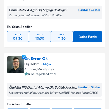
DentEstetik A Ağız Diş Sağlığı Polikliğini
Haritada Göster
Osmanyılmaz Mah. İstanbul Cad. No:62 A
En Yakın Saatler
Yarın
Yarın
Yarın
Daha Fazla
09:30
10:30
11:30
Dr. Evren Ok
Diş Hekimi
+
1
diğer
Antalya
,
Muratpaşa
5
(
2
Değerlendirme)
Özel Enstitü Dental Ağız ve Diş Sağlığı Merkezi
Haritada Göster
Kızıltoprak Mahallesi Aspendos Bulvarı No:15BE, Meydan Plaza 07300
En Yakın Saatler