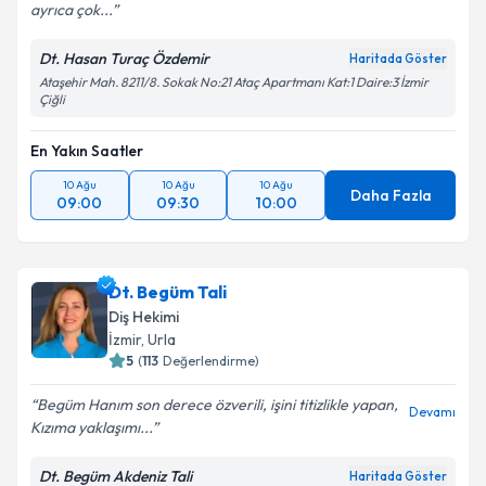
ayrıca çok...
Dt. Hasan Turaç Özdemir
Haritada Göster
Ataşehir Mah. 8211/8. Sokak No:21 Ataç Apartmanı Kat:1 Daire:3 İzmir
Çiğli
En Yakın Saatler
10 Ağu
10 Ağu
10 Ağu
Daha Fazla
09:00
09:30
10:00
Dt. Begüm Tali
Diş Hekimi
İzmir
,
Urla
5
(
113
Değerlendirme)
Begüm Hanım son derece özverili, işini titizlikle yapan,
Devamı
Kızıma yaklaşımı...
Dt. Begüm Akdeniz Tali
Haritada Göster