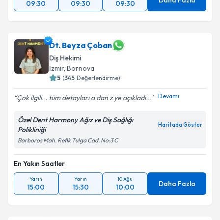
Daha Fazla
09:30
09:30
09:30
Dt. Beyza Çoban
Diş Hekimi
İzmir
,
Bornova
5
(
345
Değerlendirme)
Devamı
Çok ilgili. . tüm detayları a dan z ye açıkladı...
Özel Dent Harmony Ağız ve Diş Sağlığı
Haritada Göster
Polikliniği
Barboros Mah. Refik Tulga Cad. No:3 C
En Yakın Saatler
Yarın
Yarın
10 Ağu
Daha Fazla
15:00
15:30
10:00