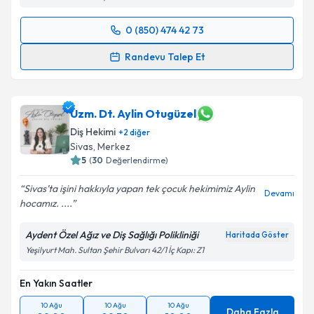
0 (850) 474 42 73
Randevu Takvimi Talebi
Randevu Talep Et
Dt. Ali Buğrahan Güler
için randevu takvimi talebi
oluşturun. Size bu uzmandan randevu almanız için bir
takvim hazırlandığında e-posta ile bilgilendireceğiz.
Uzm. Dt. Aylin Otugüzel
Diş Hekimi
+
2
diğer
E-posta Adresiniz
Sivas
,
Merkez
5
(
30
Değerlendirme)
Sivas’ta işini hakkıyla yapan tek çocuk hekimimiz Aylin
Devamı
hocamız. ....
Kişisel verilerimin işlenmesine ilişkin
Aydınlatma
Metni
'ni okudum ve kişisel verilerimin belirtilen
Aydent Özel Ağız ve Diş Sağlığı Polikliniği
Haritada Göster
kapsamda işlenmesini kabul ediyorum.
Yeşilyurt Mah. Sultan Şehir Bulvarı 42/1 İç Kapı: Z1
Takvim Talebini Gönder
En Yakın Saatler
10 Ağu
10 Ağu
10 Ağu
Daha Fazla