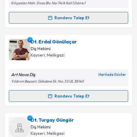
Kılıçaslan Mah. Sivas Blv. No:74/A Kat:1 Daire:1
Randevu Talep Et
Randevu Takvimi Talebi
Dt. Büşra Coşkun Metin
için randevu takvimi talebi
Dt. Erdal Gönülaçar
oluşturun. Size bu uzmandan randevu almanız için bir
Diş Hekimi
takvim hazırlandığında e-posta ile bilgilendireceğiz.
Kayseri
, Melikgazi
E-posta Adresiniz
Art Nova Diş
Haritada Göster
Yıldırım Beyazıt, Gökdere Sk. No: 3 D:B, 38140
Kişisel verilerimin işlenmesine ilişkin
Aydınlatma
Randevu Talep Et
Randevu Takvimi Talebi
Metni
'ni okudum ve kişisel verilerimin belirtilen
kapsamda işlenmesini kabul ediyorum.
Dt. Erdal Gönülaçar
için randevu takvimi talebi
Dt. Turgay Güngör
oluşturun. Size bu uzmandan randevu almanız için bir
Takvim Talebini Gönder
Diş Hekimi
takvim hazırlandığında e-posta ile bilgilendireceğiz.
Kayseri
, Melikgazi