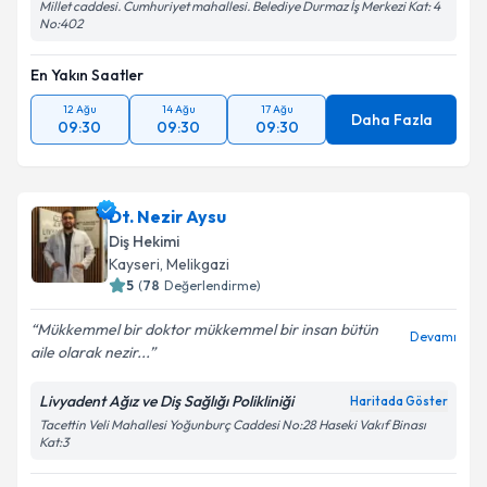
Millet caddesi. Cumhuriyet mahallesi. Belediye Durmaz İş Merkezi Kat: 4
No:402
En Yakın Saatler
12 Ağu
14 Ağu
17 Ağu
Daha Fazla
09:30
09:30
09:30
Dt. Nezir Aysu
Diş Hekimi
Kayseri
, Melikgazi
5
(
78
Değerlendirme)
Mükkemmel bir doktor mükkemmel bir insan bütün
Devamı
aile olarak nezir...
Livyadent Ağız ve Diş Sağlığı Polikliniği
Haritada Göster
Tacettin Veli Mahallesi Yoğunburç Caddesi No:28 Haseki Vakıf Binası
Kat:3