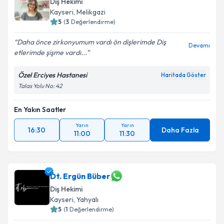
Diş Hekimi
Kayseri
, Melikgazi
5
(
3
Değerlendirme)
Daha önce zirkonyumum vardı ön dişlerimde Diş
Devamı
etlerimde şişme vardı...
Özel Erciyes Hastanesi
Haritada Göster
Talas Yolu No: 42
En Yakın Saatler
Yarın
Yarın
16:30
Daha Fazla
11:00
11:30
Dt. Ergün Büber
Diş Hekimi
Kayseri
, Yahyalı
5
(
1
Değerlendirme)