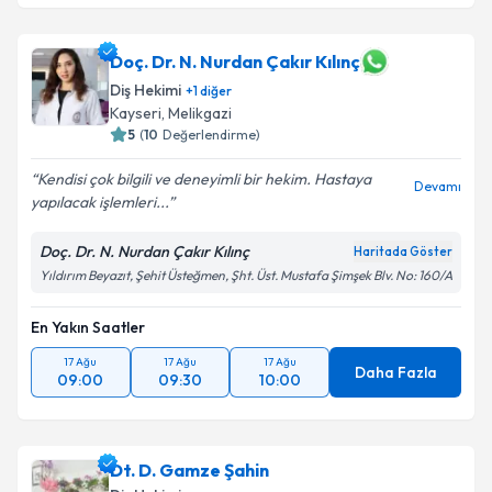
Doç. Dr. N. Nurdan Çakır Kılınç
Diş Hekimi
+
1
diğer
Kayseri
, Melikgazi
5
(
10
Değerlendirme)
Kendisi çok bilgili ve deneyimli bir hekim. Hastaya
Devamı
yapılacak işlemleri...
Doç. Dr. N. Nurdan Çakır Kılınç
Haritada Göster
Yıldırım Beyazıt, Şehit Üsteğmen, Şht. Üst. Mustafa Şimşek Blv. No: 160/A
En Yakın Saatler
17 Ağu
17 Ağu
17 Ağu
Daha Fazla
09:00
09:30
10:00
Dt. D. Gamze Şahin