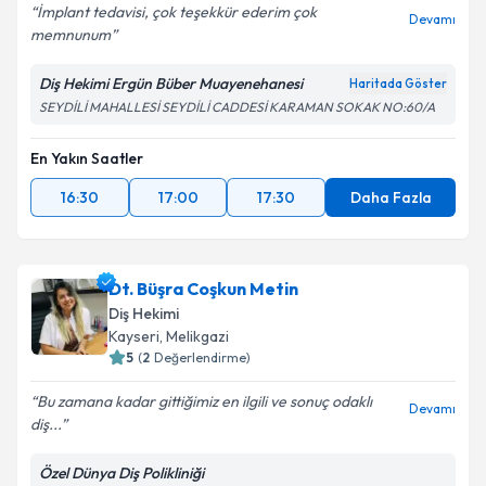
İmplant tedavisi, çok teşekkür ederim çok
Devamı
memnunum
Diş Hekimi Ergün Büber Muayenehanesi
Haritada Göster
SEYDİLİ MAHALLESİ SEYDİLİ CADDESİ KARAMAN SOKAK NO:60/A
En Yakın Saatler
16:30
17:00
17:30
Daha Fazla
Dt. Büşra Coşkun Metin
Diş Hekimi
Kayseri
, Melikgazi
5
(
2
Değerlendirme)
Bu zamana kadar gittiğimiz en ilgili ve sonuç odaklı
Devamı
diş...
Özel Dünya Diş Polikliniği