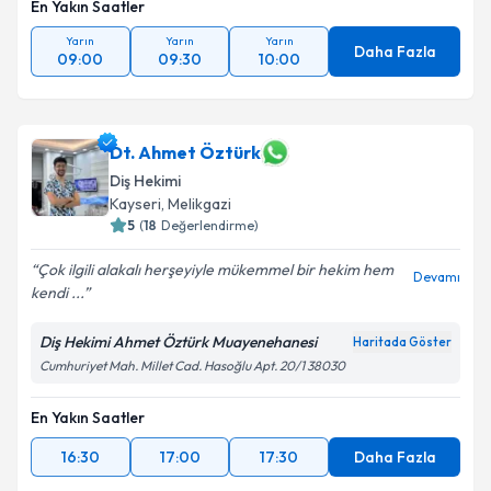
En Yakın Saatler
Yarın
Yarın
Yarın
Daha Fazla
09:00
09:30
10:00
Dt. Ahmet Öztürk
Diş Hekimi
Kayseri
, Melikgazi
5
(
18
Değerlendirme)
Çok ilgili alakalı herşeyiyle mükemmel bir hekim hem
Devamı
kendi ...
Diş Hekimi Ahmet Öztürk Muayenehanesi
Haritada Göster
Cumhuriyet Mah. Millet Cad. Hasoğlu Apt. 20/1 38030
En Yakın Saatler
16:30
17:00
17:30
Daha Fazla