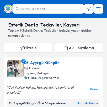
Doktor, klinik ara...
Estetik Dental Tedaviler, Kayseri
Toplam
9
Estetik Dental Tedaviler
tedavisi yapan doktor -
uzman bulundu
Filtrele
Akıllı Sıralama
Dt. Ayşegül Güngör
Diş Hekimi
Kayseri
, Melikgazi
5
(
566
Değerlendirme)
Çok ilgili bir hekim. Herşeyi tek tek anlatarak
Devamı
uyguladı.
Dt.Ayşegül Güngör Özel Muayenehane
Haritada Göster