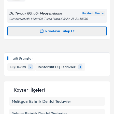
E-posta Adresiniz
Dt. Turgay Güngör Muayenehane
Haritada Göster
Cumhuriyet Mh. Millet Cd. Turan Plaza K:5/20-21-22, 38350
Kişisel verilerimin işlenmesine ilişkin
Aydınlatma
Randevu Talep Et
Randevu Takvimi Talebi
Metni
'ni okudum ve kişisel verilerimin belirtilen
kapsamda işlenmesini kabul ediyorum.
Dt. Turgay Güngör
için randevu takvimi talebi
oluşturun. Size bu uzmandan randevu almanız için bir
Takvim Talebini Gönder
İlgili Branşlar
takvim hazırlandığında e-posta ile bilgilendireceğiz.
Diş Hekimi
Restoratif Diş Tedavileri
9
1
E-posta Adresiniz
Kayseri İlçeleri
Kişisel verilerimin işlenmesine ilişkin
Aydınlatma
Melikgazi
Metni
Estetik Dental Tedaviler
'ni okudum ve kişisel verilerimin belirtilen
kapsamda işlenmesini kabul ediyorum.
Yahyalı
Estetik Dental Tedaviler