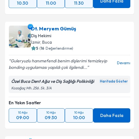
Daha Fazla
10:30
11:00
11:30
Dt. Meryem Gümüş
Diş Hekimi
İzmir
, Buca
5
(
16
Değerlendirme)
Guleryuzlu hanımefendi benim dişlerimi temizleyip
Devamı
bonding uygulaması yapıldı çok ilgilendi...
Özel Buca Dent Ağız ve Diş Sağlığı Polikinliği
Haritada Göster
Kozağaç Mh. 256. Sk. 3/A
En Yakın Saatler
10 Ağu
10 Ağu
10 Ağu
Daha Fazla
09:00
09:30
10:00