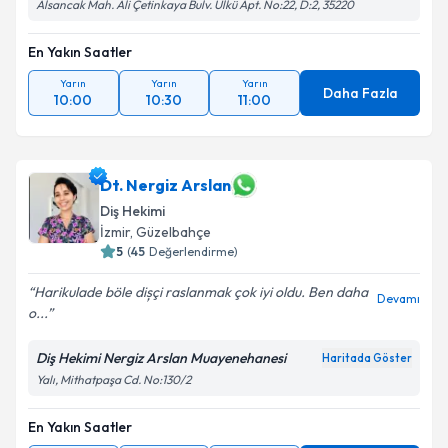
Alsancak Mah. Ali Çetinkaya Bulv. Ülkü Apt. No:22, D:2, 35220
En Yakın Saatler
Yarın
Yarın
Yarın
Daha Fazla
10:00
10:30
11:00
Dt. Nergiz Arslan
Diş Hekimi
İzmir
, Güzelbahçe
5
(
45
Değerlendirme)
Harikulade böle dișçi raslanmak çok iyi oldu. Ben daha
Devamı
o...
Diş Hekimi Nergiz Arslan Muayenehanesi
Haritada Göster
Yalı, Mithatpaşa Cd. No:130/2
En Yakın Saatler