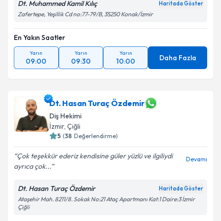
Dt. Muhammed Kamil Kılıç
Haritada Göster
Zafertepe, Yeşillik Cd no:77-79/B, 35250 Konak/İzmir
En Yakın Saatler
Yarın
Yarın
Yarın
Daha Fazla
09:00
09:30
10:00
Dt. Hasan Turaç Özdemir
Diş Hekimi
İzmir
, Çiğli
5
(
38
Değerlendirme)
Çok teşekkür ederiz kendisine güler yüzlü ve ilgiliydi
Devamı
ayrıca çok...
Dt. Hasan Turaç Özdemir
Haritada Göster
Ataşehir Mah. 8211/8. Sokak No:21 Ataç Apartmanı Kat:1 Daire:3 İzmir
Çiğli