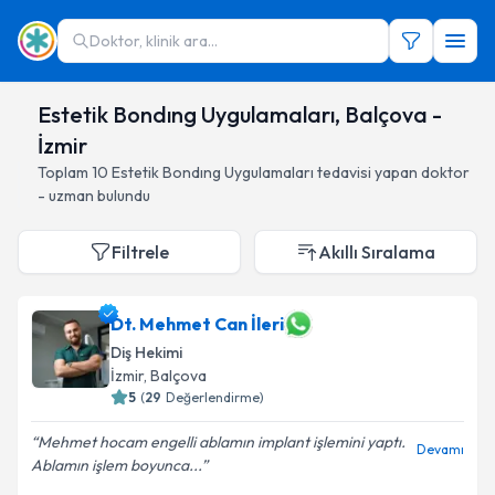
Doktor, klinik ara...
Estetik Bondıng Uygulamaları, Balçova -
İzmir
Toplam
10
Estetik Bondıng Uygulamaları
tedavisi yapan doktor
- uzman bulundu
Filtrele
Akıllı Sıralama
Dt. Mehmet Can İleri
Diş Hekimi
İzmir
, Balçova
5
(
29
Değerlendirme)
Mehmet hocam engelli ablamın implant işlemini yaptı.
Devamı
Ablamın işlem boyunca...