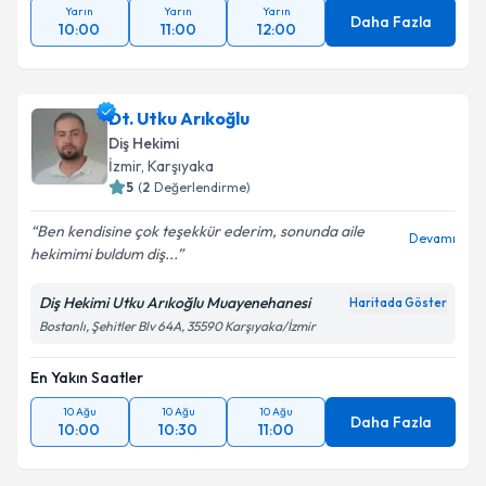
Yarın
Yarın
Yarın
Daha Fazla
10:00
11:00
12:00
Dt. Utku Arıkoğlu
Diş Hekimi
İzmir
, Karşıyaka
5
(
2
Değerlendirme)
Ben kendisine çok teşekkür ederim, sonunda aile
Devamı
hekimimi buldum diş...
Diş Hekimi Utku Arıkoğlu Muayenehanesi
Haritada Göster
Bostanlı, Şehitler Blv 64A, 35590 Karşıyaka/İzmir
En Yakın Saatler
10 Ağu
10 Ağu
10 Ağu
Daha Fazla
10:00
10:30
11:00