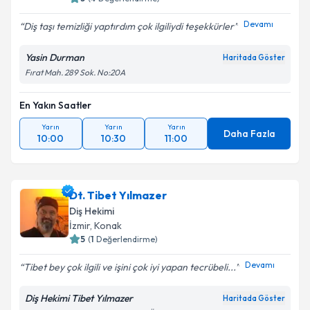
Devamı
Diş taşı temizliği yaptırdım çok ilgiliydi teşekkürler
Yasin Durman
Haritada Göster
Fırat Mah. 289 Sok. No:20A
En Yakın Saatler
Yarın
Yarın
Yarın
Daha Fazla
10:00
10:30
11:00
Dt. Tibet Yılmazer
Diş Hekimi
İzmir
, Konak
5
(
1
Değerlendirme)
Devamı
Tibet bey çok ilgili ve işini çok iyi yapan tecrübeli...
Diş Hekimi Tibet Yılmazer
Haritada Göster