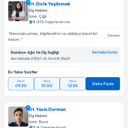
Dt. Dicle Yeşilırmak
Diş Hekimi
İzmir
, Çiğli
5
(
272
Değerlendirme)
Alanında uzman, bilgilendirici ve oldukça özenli bir
Devamı
hekim.
Rainbow Ağız Ve Diş Sağlığı
Haritada Göster
Yeni Mahalle, 8780/1. Sk. No:4/B, 35620
En Yakın Saatler
Yarın
Yarın
Yarın
Daha Fazla
09:30
10:00
12:30
Dt. Yasin Durman
Diş Hekimi
İzmir
, Buca
5
(
4
Değerlendirme)