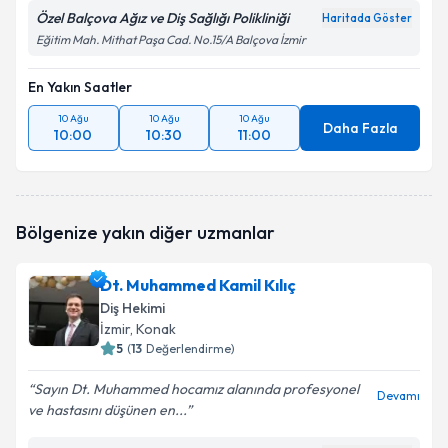
Özel Balçova Ağız ve Diş Sağlığı Polikliniği
Haritada Göster
Eğitim Mah. Mithat Paşa Cad. No.15/A Balçova İzmir
En Yakın Saatler
10 Ağu
10 Ağu
10 Ağu
Daha Fazla
10:00
10:30
11:00
Bölgenize yakın diğer uzmanlar
Dt. Muhammed Kamil Kılıç
Diş Hekimi
İzmir
, Konak
5
(
13
Değerlendirme)
Sayın Dt. Muhammed hocamız alanında profesyonel
Devamı
ve hastasını düşünen en...