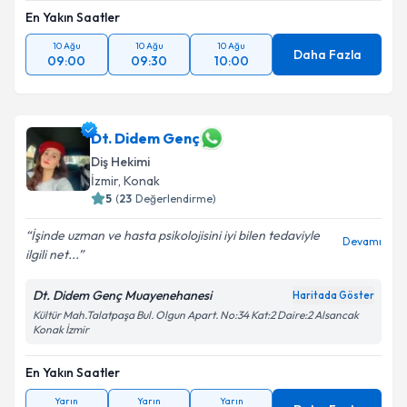
En Yakın Saatler
10 Ağu
10 Ağu
10 Ağu
Daha Fazla
09:00
09:30
10:00
Dt. Didem Genç
Diş Hekimi
İzmir
, Konak
5
(
23
Değerlendirme)
İşinde uzman ve hasta psikolojisini iyi bilen tedaviyle
Devamı
ilgili net...
Dt. Didem Genç Muayenehanesi
Haritada Göster
Kültür Mah.Talatpaşa Bul. Olgun Apart. No:34 Kat:2 Daire:2 Alsancak
Konak İzmir
En Yakın Saatler
Yarın
Yarın
Yarın