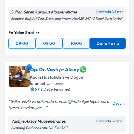
Sultan Seren Karakuş Muayenehane
Haritada Göster
Suadiye, Bağdat Cad. Eren Apartmanı, No:429, 34740 Kadıköy/İstanbul
En Yakın Saatler
09:00
09:30
10:00
Daha Fazla
Op. Dr. Vasfiye Aksoy
Kadın Hastalıkları ve Doğum
İstanbul
, Ümraniye
5
(
12
Değerlendirme)
Güler yüzlü ve kafamda hamileliğimde ilgili hiçbir soru
Devamı
işareti bırakmıyor....
Vasfiye Aksoy Muayenehanesi
Haritada Göster
Alemdağ Cad.Aras Apt. No:126/3 K 1