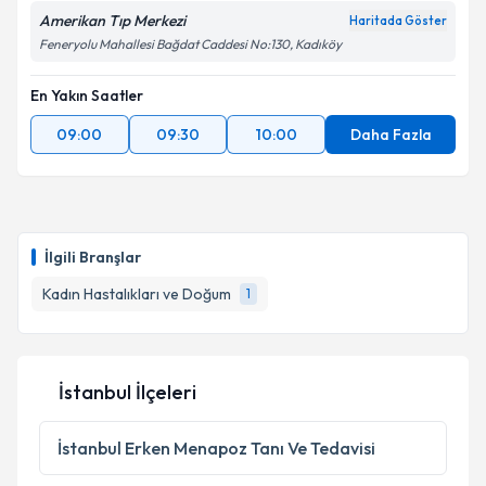
E-posta Adresiniz
Amerikan Tıp Merkezi
Haritada Göster
Feneryolu Mahallesi Bağdat Caddesi No:130, Kadıköy
En Yakın Saatler
Kişisel verilerimin işlenmesine ilişkin
Aydınlatma
09:00
09:30
10:00
Daha Fazla
Metni
'ni okudum ve kişisel verilerimin belirtilen
kapsamda işlenmesini kabul ediyorum.
Takvim Talebini Gönder
İlgili Branşlar
Kadın Hastalıkları ve Doğum
1
İstanbul İlçeleri
İstanbul
Erken Menapoz Tanı Ve Tedavisi