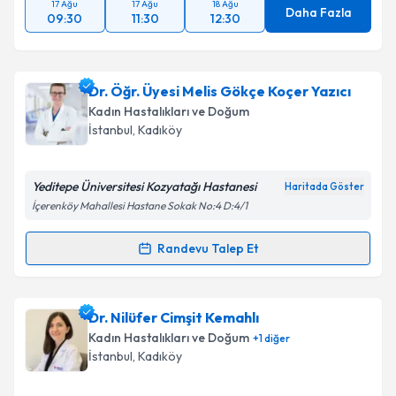
17 Ağu
17 Ağu
18 Ağu
Daha Fazla
09:30
11:30
12:30
Dr. Öğr. Üyesi Melis Gökçe Koçer Yazıcı
Kadın Hastalıkları ve Doğum
İstanbul
, Kadıköy
Yeditepe Üniversitesi Kozyatağı Hastanesi
Haritada Göster
İçerenköy Mahallesi Hastane Sokak No:4 D:4/1
Randevu Talep Et
Randevu Takvimi Talebi
Dr. Öğr. Üyesi Melis Gökçe Koçer Yazıcı
için
Dr. Nilüfer Cimşit Kemahlı
randevu takvimi talebi oluşturun. Size bu uzmandan
Kadın Hastalıkları ve Doğum
+
1
diğer
randevu almanız için bir takvim hazırlandığında e-
İstanbul
, Kadıköy
posta ile bilgilendireceğiz.