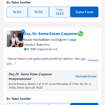
En Yakın Saatler
11 Ağu
14:00
15:00
Daha Fazla
12:30
Doç. Dr. Sema Süzen Çaypınar
Kadın Hastalıkları ve Doğum
+
1
diğer
İstanbul
, Bakırköy
5
(
328
Değerlendirme)
Sema Hanım çok güleryüzlü pozitif bir doktor. Her şey
Devamı
için...
Doç.Dr. Sema Süzen Çaypınar
Haritada Göster
Muayenehanesi
Route İstanbul, Ataköy 7-8-9-10. Kısım Mahallesi, E-5 Yan Yol, No: 6,
34156, B blok daire 25, 34212
En Yakın Saatler