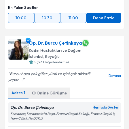
En Yakın Saatler
10:00
10:30
11:00
Daha Fazla
Op. Dr. Burcu Çetinkaya
Kadın Hastalıkları ve Doğum
İstanbul
, Beyoğlu
5
(
37
Değerlendirme)
Burcu hoca çok güler yüzlü ve işini çok dikkatli
Devamı
yapan...
Adres
1
Online Görüşme
Op. Dr. Burcu Çetinkaya
Haritada Göster
Kemankeş Karamustafa Paşa, Fransız Geçidi Sokağı, Fransız Geçidi İş
Hanı C Blok No:53 K:5