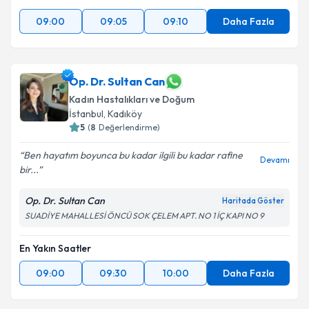
09:00
09:05
09:10
Daha Fazla
Op. Dr. Sultan Can
Kadın Hastalıkları ve Doğum
İstanbul
, Kadıköy
5
(
8
Değerlendirme)
Ben hayatım boyunca bu kadar ilgili bu kadar rafine
Devamı
bir...
Op. Dr. Sultan Can
Haritada Göster
SUADİYE MAHALLESİ ÖNCÜ SOK ÇELEM APT. NO 1 İÇ KAPI NO 9
En Yakın Saatler
09:00
09:30
10:00
Daha Fazla