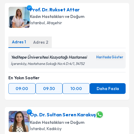
Prof. Dr. Rukset Attar
Kadın Hastalıkları ve Doğum
İstanbul
, Ataşehir
Adres
1
Adres
2
Yeditepe Üniversitesi Kozyatağı Hastanesi
Haritada Göster
İçerenköy, Hastahane Sokağı No:4 D:4/1, 34752
En Yakın Saatler
09:00
09:30
10:00
Daha Fazla
Op. Dr. Sultan Seren Karakuş
Kadın Hastalıkları ve Doğum
İstanbul
, Kadıköy