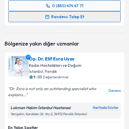
0 (850) 474 47 71
Randevu Takvimi Talebi
Randevu Talep Et
Doç. Dr. Murat Yassa
için randevu takvimi talebi
oluşturun. Size bu uzmandan randevu almanız için bir
takvim hazırlandığında e-posta ile bilgilendireceğiz.
Bölgenize yakın diğer uzmanlar
E-posta Adresiniz
Op. Dr. Elif Esra Uyar
Kadın Hastalıkları ve Doğum
İstanbul
, Pendik
5
(
33
Değerlendirme)
Kişisel verilerimin işlenmesine ilişkin
Aydınlatma
Metni
'ni okudum ve kişisel verilerimin belirtilen
Dr. Esra is not only an outstanding specialist who
kapsamda işlenmesini kabul ediyorum.
Devamı
explains...
Lokman Hekim İstanbul Hastanesi
Takvim Talebini Gönder
Haritada Göster
Yenişehir, Kardelen Sk. No:2, 34912 Pendik/İstanbul
En Yakın Saatler