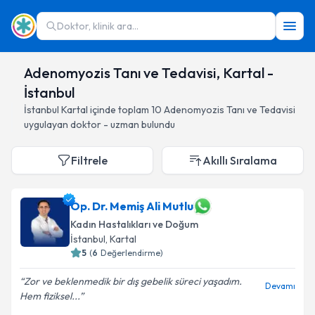
Doktor, klinik ara...
Adenomyozis Tanı ve Tedavisi, Kartal -
İstanbul
İstanbul
Kartal
içinde toplam
10
Adenomyozis Tanı ve Tedavisi
uygulayan doktor - uzman bulundu
Filtrele
Akıllı Sıralama
Op. Dr. Memiş Ali Mutlu
Kadın Hastalıkları ve Doğum
İstanbul
, Kartal
5
(
6
Değerlendirme)
Zor ve beklenmedik bir dış gebelik süreci yaşadım.
Devamı
Hem fiziksel...