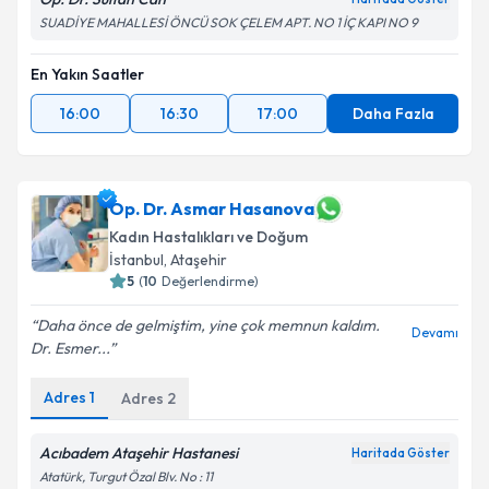
SUADİYE MAHALLESİ ÖNCÜ SOK ÇELEM APT. NO 1 İÇ KAPI NO 9
En Yakın Saatler
16:00
16:30
17:00
Daha Fazla
Op. Dr. Asmar Hasanova
Kadın Hastalıkları ve Doğum
İstanbul
, Ataşehir
5
(
10
Değerlendirme)
Daha önce de gelmiştim, yine çok memnun kaldım.
Devamı
Dr. Esmer...
Adres
1
Adres
2
Acıbadem Ataşehir Hastanesi
Haritada Göster
Atatürk, Turgut Özal Blv. No : 11