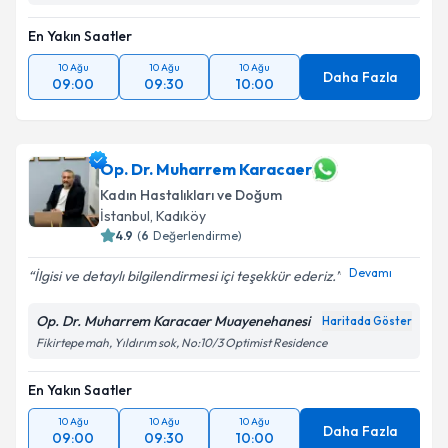
En Yakın Saatler
10 Ağu
10 Ağu
10 Ağu
Daha Fazla
09:00
09:30
10:00
Op. Dr. Muharrem Karacaer
Kadın Hastalıkları ve Doğum
İstanbul
, Kadıköy
4.9
(
6
Değerlendirme)
Devamı
İlgisi ve detaylı bilgilendirmesi içi teşekkür ederiz.
Op. Dr. Muharrem Karacaer Muayenehanesi
Haritada Göster
Fikirtepe mah, Yıldırım sok, No:10/3 Optimist Residence
En Yakın Saatler
10 Ağu
10 Ağu
10 Ağu
Daha Fazla
09:00
09:30
10:00