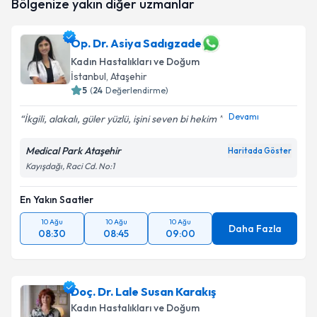
Bölgenize yakın diğer uzmanlar
Op. Dr. Asiya Sadıgzade
Kadın Hastalıkları ve Doğum
İstanbul
, Ataşehir
5
(
24
Değerlendirme)
Devamı
İkgili, alakalı, güler yüzlü, işini seven bi hekim
Medical Park Ataşehir
Haritada Göster
Kayışdağı, Raci Cd. No:1
En Yakın Saatler
10 Ağu
10 Ağu
10 Ağu
Daha Fazla
08:30
08:45
09:00
Doç. Dr. Lale Susan Karakış
Kadın Hastalıkları ve Doğum