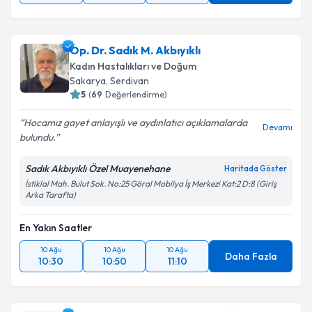
Op. Dr. Sadık M. Akbıyıklı
Kadın Hastalıkları ve Doğum
Sakarya
, Serdivan
5
(
69
Değerlendirme)
Hocamız gayet anlayışlı ve aydınlatıcı açıklamalarda
Devamı
bulundu.
Sadık Akbıyıklı Özel Muayenehane
Haritada Göster
İstiklal Mah. Bulut Sok. No:25 Göral Mobilya İş Merkezi Kat:2 D:8 (Giriş
Arka Tarafta)
En Yakın Saatler
10 Ağu
10 Ağu
10 Ağu
Daha Fazla
10:30
10:50
11:10