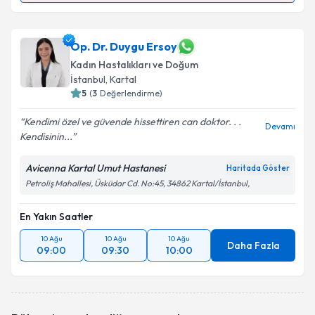
Doç. Dr. Murat Yassa
için randevu takvimi talebi
oluşturun. Size bu uzmandan randevu almanız için bir
takvim hazırlandığında e-posta ile bilgilendireceğiz.
Op. Dr. Duygu Ersoy
Kadın Hastalıkları ve Doğum
E-posta Adresiniz
İstanbul
, Kartal
5
(
3
Değerlendirme)
Kendimi özel ve güvende hissettiren can doktor. . .
Devamı
Kendisinin...
Kişisel verilerimin işlenmesine ilişkin
Aydınlatma
Metni
'ni okudum ve kişisel verilerimin belirtilen
Avicenna Kartal Umut Hastanesi
Haritada Göster
kapsamda işlenmesini kabul ediyorum.
Petroliş Mahallesi, Üsküdar Cd. No:45, 34862 Kartal/İstanbul,
Takvim Talebini Gönder
En Yakın Saatler
10 Ağu
10 Ağu
10 Ağu
Daha Fazla
09:00
09:30
10:00