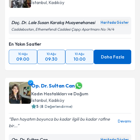
İstanbul
, Kadıköy
Doç. Dr. Lale Susan Karakış Muayenehanesi
Haritada Göster
Caddebostan, Ethemefendi Caddesi Çapçı Apartmanı No: 14/4
En Yakın Saatler
10 Ağu
10 Ağu
10 Ağu
Daha Fazla
09:00
09:30
10:00
Op. Dr. Sultan Can
Kadın Hastalıkları ve Doğum
İstanbul
, Kadıköy
5
(
8
Değerlendirme)
Ben hayatım boyunca bu kadar ilgili bu kadar rafine
Devamı
bir...
Op. Dr. Sultan Can
Haritada Göster