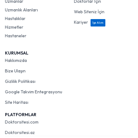
Uzmanlar
Doktorlar İçin
Uzmanlık Alanları
Web Siteniz İçin
Hastalıklar
Kariyer
İşe Alım
Hizmetler
Hastaneler
KURUMSAL
Hakkımızda
Bize Ulaşın
Gizlilik Politikası
Google Takvim Entegrasyonu
Site Haritası
PLATFORMLAR
Doktorsitesi.com
Doktorsitesi.az