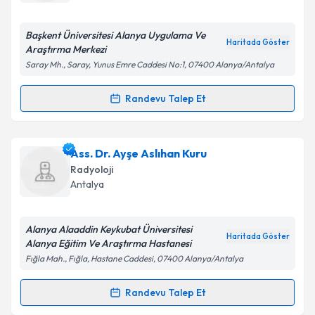
bilgilendireceğiz.
E-posta Adresiniz
Başkent Üniversitesi Alanya Uygulama Ve
Haritada Göster
Araştırma Merkezi
Saray Mh., Saray, Yunus Emre Caddesi No:1, 07400 Alanya/Antalya
Kişisel verilerimin işlenmesine ilişkin
Aydınlatma
Randevu Talep Et
Randevu Takvimi Talebi
Metni
'ni okudum ve kişisel verilerimin belirtilen
kapsamda işlenmesini kabul ediyorum.
Dr. Hatice Lakadamyalı
için randevu takvimi talebi
Ass. Dr. Ayşe Aslıhan Kuru
oluşturun. Size bu uzmandan randevu almanız için bir
Takvim Talebini Gönder
Radyoloji
takvim hazırlandığında e-posta ile bilgilendireceğiz.
Antalya
E-posta Adresiniz
Alanya Alaaddin Keykubat Üniversitesi
Haritada Göster
Alanya Eğitim Ve Araştırma Hastanesi
Fığla Mah., Fığla, Hastane Caddesi, 07400 Alanya/Antalya
Kişisel verilerimin işlenmesine ilişkin
Aydınlatma
Metni
'ni okudum ve kişisel verilerimin belirtilen
Randevu Talep Et
Randevu Takvimi Talebi
kapsamda işlenmesini kabul ediyorum.