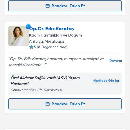
Randevu Talep Et
Randevu Takvimi Talebi
Uzm. Dr. Murat Uslu
için randevu takvimi talebi
Op. Dr. Ediz Karataş
oluşturun. Size bu uzmandan randevu almanız için bir
Kadın Hastalıkları ve Doğum
takvim hazırlandığında e-posta ile bilgilendireceğiz.
Antalya
, Muratpaşa
5
(
8
Değerlendirme)
E-posta Adresiniz
Op. Dr. Ediz Karataş hocama, muayene, ameliyat ve
Devamı
sonraki sürecimde...
Özel Akdeniz Sağlık Vakfı (ASV) Yaşam
Kişisel verilerimin işlenmesine ilişkin
Aydınlatma
Haritada Göster
Hastanesi
Metni
'ni okudum ve kişisel verilerimin belirtilen
Gebizli Mahallesi 1116. Sokak No:4
kapsamda işlenmesini kabul ediyorum.
Randevu Talep Et
Randevu Takvimi Talebi
Takvim Talebini Gönder
Op. Dr. Ediz Karataş
için randevu takvimi talebi