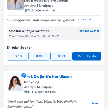
Kadın Hastalıkları ve Doğum
Antalya
, Muratpaşa
5
(
1
Değerlendirme)
Devamı
FSH değerimiz , AMH değerimiz ise . gibi çok...
Medstar Antalya Hastanesi
Haritada Göster
Yıldız, Yıldız Mh Yıldız Cd, 220. Sk. No 19
En Yakın Saatler
10:30
11:00
11:30
Daha Fazla
Prof. Dr. Şerife Nur Ulusan
Radyoloji
Antalya
, Muratpaşa
5
(
51
Değerlendirme)
Harika bir doktor. İlgisi, bilgisi ile bizi rahatlattı.
Devamı
Ailemizden biri...