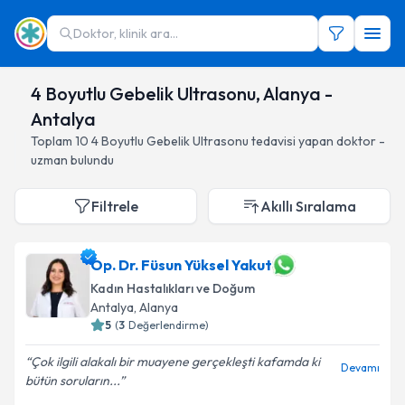
Doktor, klinik ara...
4 Boyutlu Gebelik Ultrasonu, Alanya -
Antalya
Toplam
10
4 Boyutlu Gebelik Ultrasonu
tedavisi yapan doktor -
uzman bulundu
Filtrele
Akıllı Sıralama
Op. Dr. Füsun Yüksel Yakut
Kadın Hastalıkları ve Doğum
Antalya
, Alanya
5
(
3
Değerlendirme)
Çok ilgili alakalı bir muayene gerçekleşti kafamda ki
Devamı
bütün soruların...