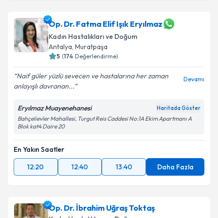
Ass. Dr. Ayşe Aslıhan Kuru
için randevu takvimi talebi
Op. Dr. Fatma Elif Işık Eryılmaz
Takvim Talebini Gönder
oluşturun. Size bu uzmandan randevu almanız için bir
Kadın Hastalıkları ve Doğum
takvim hazırlandığında e-posta ile bilgilendireceğiz.
Antalya
, Muratpaşa
5
(
174
Değerlendirme)
E-posta Adresiniz
Naif güler yüzlü sevecen ve hastalarına her zaman
Devamı
anlayışlı davranan...
Eryılmaz Muayenehanesi
Kişisel verilerimin işlenmesine ilişkin
Aydınlatma
Haritada Göster
Metni
'ni okudum ve kişisel verilerimin belirtilen
Bahçelievler Mahallesi, Turgut Reis Caddesi No:1A Ekim Apartmanı A
Blok kat4 Daire 20
kapsamda işlenmesini kabul ediyorum.
En Yakın Saatler
Takvim Talebini Gönder
12:20
12:40
13:40
Daha Fazla
Op. Dr. İbrahim Uğraş Toktaş