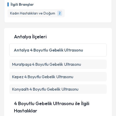
oluşturun. Size bu uzmandan randevu almanız için bir
İlgili Branşlar
takvim hazırlandığında e-posta ile bilgilendireceğiz.
Kadın Hastalıkları ve Doğum
2
E-posta Adresiniz
Antalya İlçeleri
Kişisel verilerimin işlenmesine ilişkin
Aydınlatma
Metni
'ni okudum ve kişisel verilerimin belirtilen
Antalya
4 Boyutlu Gebelik Ultrasonu
kapsamda işlenmesini kabul ediyorum.
Muratpaşa
4 Boyutlu Gebelik Ultrasonu
Takvim Talebini Gönder
Kepez
4 Boyutlu Gebelik Ultrasonu
Konyaaltı
4 Boyutlu Gebelik Ultrasonu
4 Boyutlu Gebelik Ultrasonu ile İlgili
Hastalıklar