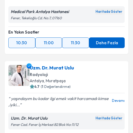
Medical Park Antalya Hastanesi
Haritada Göster
Fener, Tekelioğlu Cd. No:7, 07160
En Yakın Saatler
10:30
11:00
11:30
Daha Fazla
Uzm. Dr. Murat Uslu
Radyoloji
Antalya
, Muratpaşa
4.7
(
1
Değerlendirme)
yaşındayım bu kadar ilgi emek vakit harcamadı kimse
Devamı
,iyiki...
Uzm. Dr. Murat Uslu
Haritada Göster
Fener Cad. Fener İş Merkezi B2 Blok No:11/12