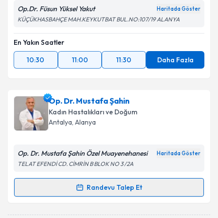
Op.Dr. Füsun Yüksel Yakut
Haritada Göster
KÜÇÜKHASBAHÇE MAH.KEYKUTBAT BUL.NO:107/19 ALANYA
En Yakın Saatler
10:30
11:00
11:30
Daha Fazla
Op. Dr. Mustafa Şahin
Kadın Hastalıkları ve Doğum
Antalya
, Alanya
Op. Dr. Mustafa Şahin Özel Muayenehanesi
Haritada Göster
TELAT EFENDİ CD. CİMRİN B BLOK NO 3 /2A
Randevu Talep Et
Randevu Takvimi Talebi