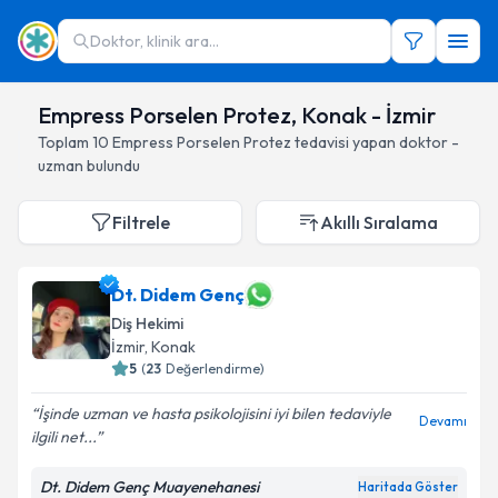
Doktor, klinik ara...
Empress Porselen Protez, Konak - İzmir
Toplam
10
Empress Porselen Protez
tedavisi yapan doktor -
uzman bulundu
Filtrele
Akıllı Sıralama
Dt. Didem Genç
Diş Hekimi
İzmir
, Konak
5
(
23
Değerlendirme)
İşinde uzman ve hasta psikolojisini iyi bilen tedaviyle
Devamı
ilgili net...
Dt. Didem Genç Muayenehanesi
Haritada Göster