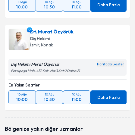
10 Ağu
10 Ağu
10 Ağu
Daha Fazla
10:00
10:30
11:00
Dt. Murat Özyörük
Diş Hekimi
İzmir
, Konak
Diş Hekimi Murat Özyörük
Haritada Göster
Fevzipaşa Mah. 452 Sok. No:3 Kat:2 Daire:21
En Yakın Saatler
10 Ağu
10 Ağu
10 Ağu
Daha Fazla
10:00
10:30
11:00
Bölgenize yakın diğer uzmanlar