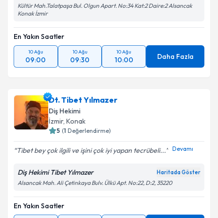
Kültür Mah.Talatpaşa Bul. Olgun Apart. No:34 Kat:2 Daire:2 Alsancak
Konak İzmir
En Yakın Saatler
10 Ağu
10 Ağu
10 Ağu
Daha Fazla
09:00
09:30
10:00
Dt. Tibet Yılmazer
Diş Hekimi
İzmir
, Konak
5
(
1
Değerlendirme)
Devamı
Tibet bey çok ilgili ve işini çok iyi yapan tecrübeli...
Diş Hekimi Tibet Yılmazer
Haritada Göster
Alsancak Mah. Ali Çetinkaya Bulv. Ülkü Apt. No:22, D:2, 35220
En Yakın Saatler