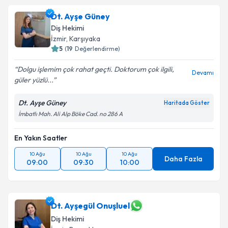
Dt. Ayşe Güney
Diş Hekimi
İzmir
, Karşıyaka
5
(
19
Değerlendirme)
Dolgu işlemim çok rahat geçti. Doktorum çok ilgili,
Devamı
güler yüzlü...
Dt. Ayşe Güney
Haritada Göster
İmbatlı Mah. Ali Alp Böke Cad. no 286 A
En Yakın Saatler
10 Ağu
10 Ağu
10 Ağu
Daha Fazla
09:00
09:30
10:00
Dt. Ayşegül Onuşluel
Diş Hekimi