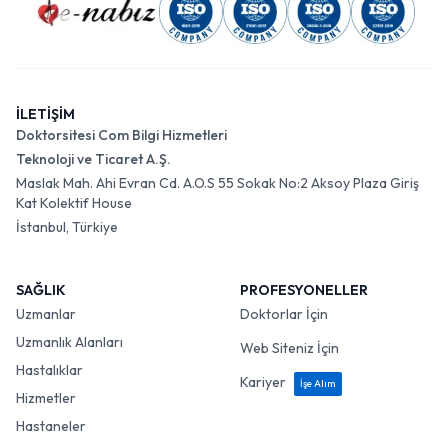
İLETİŞİM
Doktorsitesi Com Bilgi Hizmetleri
Teknoloji ve Ticaret A.Ş.
Maslak Mah. Ahi Evran Cd. A.O.S 55 Sokak No:2 Aksoy Plaza Giriş
Kat Kolektif House
İstanbul, Türkiye
SAĞLIK
PROFESYONELLER
Uzmanlar
Doktorlar İçin
Uzmanlık Alanları
Web Siteniz İçin
Hastalıklar
Kariyer
İşe Alım
Hizmetler
Hastaneler