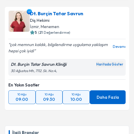
Dt. Burçin Tatar Savrun
Diş Hekimi
İzmir
, Menemen
5
(
21
Değerlendirme)
çok memnun kaldık, bilgilendirme uygulama yaklaşım
Devamı
hepsi çok iyidi
Dt. Burçin Tatar Savrun Kliniği
Haritada Göster
30 Ağustos Mh, 7112. Sk. No:4,
En Yakın Saatler
10 Ağu
10 Ağu
10 Ağu
Daha Fazla
09:00
09:30
10:00
İlgili Branşlar