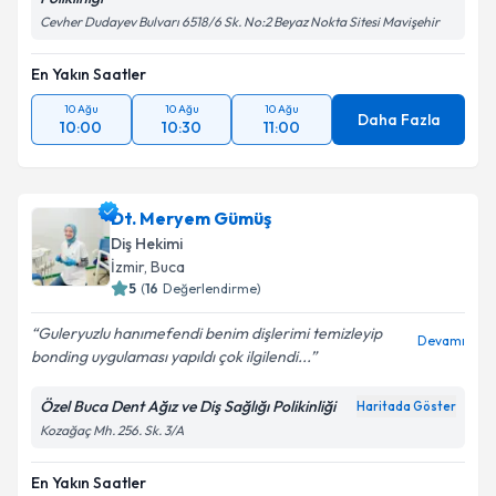
Cevher Dudayev Bulvarı 6518/6 Sk. No:2 Beyaz Nokta Sitesi Mavişehir
En Yakın Saatler
10 Ağu
10 Ağu
10 Ağu
Daha Fazla
10:00
10:30
11:00
Dt. Meryem Gümüş
Diş Hekimi
İzmir
, Buca
5
(
16
Değerlendirme)
Guleryuzlu hanımefendi benim dişlerimi temizleyip
Devamı
bonding uygulaması yapıldı çok ilgilendi...
Özel Buca Dent Ağız ve Diş Sağlığı Polikinliği
Haritada Göster
Kozağaç Mh. 256. Sk. 3/A
En Yakın Saatler