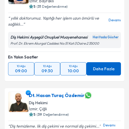
İzmir
, Bayraklı
5
(
31
Değerlendirme)
yıllık doktorumuz. Yaptığı her işlem uzun ömürlü ve
Devamı
sağlıklı...
Diş Hekimi Ayşegül Onuşluel Muayenehanesi
Haritada Göster
Prof. Dr. Ekrem Akurgal Caddesi No:51 Kat:3 Daire:2 35000
En Yakın Saatler
10 Ağu
10 Ağu
10 Ağu
Daha Fazla
09:00
09:30
10:00
Dt. Hasan Turaç Özdemir
Diş Hekimi
İzmir
, Çiğli
5
(
39
Değerlendirme)
Devamı
Diş temizleme. lik diş çekimi ve normal diş çekimi...