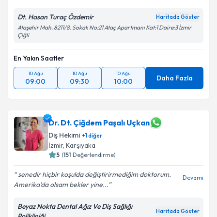
Dt. Hasan Turaç Özdemir
Haritada Göster
Ataşehir Mah. 8211/8. Sokak No:21 Ataç Apartmanı Kat:1 Daire:3 İzmir
Çiğli
En Yakın Saatler
10 Ağu
10 Ağu
10 Ağu
Daha Fazla
09:00
09:30
10:00
Dr. Dt. Çiğdem Paşalı Uçkan
Diş Hekimi
+
1
diğer
İzmir
, Karşıyaka
5
(
151
Değerlendirme)
senedir hiçbir koşulda değiştirirmediğim doktorum.
Devamı
Amerika’da olsam bekler yine...
Beyaz Nokta Dental Ağız Ve Diş Sağlığı
Haritada Göster
Polikliniği