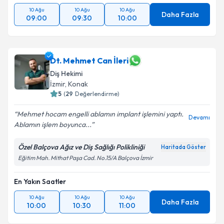
10 Ağu
10 Ağu
10 Ağu
Daha Fazla
09:00
09:30
10:00
Dt. Mehmet Can İleri
Diş Hekimi
İzmir
, Konak
5
(
29
Değerlendirme)
Mehmet hocam engelli ablamın implant işlemini yaptı.
Devamı
Ablamın işlem boyunca...
Özel Balçova Ağız ve Diş Sağlığı Polikliniği
Haritada Göster
Eğitim Mah. Mithat Paşa Cad. No.15/A Balçova İzmir
En Yakın Saatler
10 Ağu
10 Ağu
10 Ağu
Daha Fazla
10:00
10:30
11:00