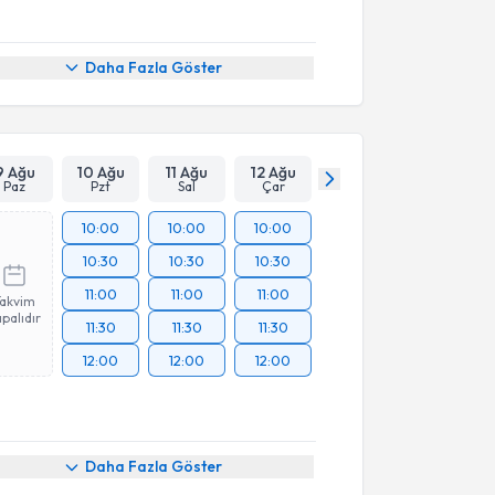
Daha Fazla Göster
9 Ağu
10 Ağu
11 Ağu
12 Ağu
Paz
Pzt
Sal
Çar
10:00
10:00
10:00
10:30
10:30
10:30
11:00
11:00
11:00
Takvim
palıdır
11:30
11:30
11:30
12:00
12:00
12:00
Daha Fazla Göster