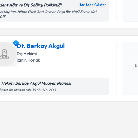
dent Ağız ve Diş Sağlığı Polikliniği
Haritada Göster
Randevu T
Kişisel
et Kaptan, Hilton Oteli Gazi Osman Paşa Blv. No:7 Zemin Kat,
013
okudum
işlenm
Dt. Berka
uzmandan ra
Dt. Berkay Akgül
posta ile bi
Diş Hekimi
E-posta Ad
İzmir
, Konak
B
ş Hekimi Berkay Akgül Muayenehanesi
Kişisel
met Ali Akman mh. 16 SK. No:2 D:1
okudum
işlenm