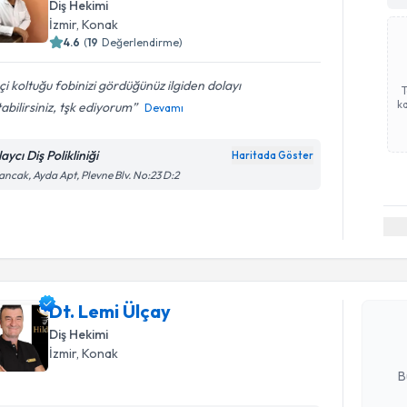
Diş Hekimi
İzmir
, Konak
4.6
(
19
Değerlendirme)
çi koltuğu fobinizi gördüğünüz ilgiden dolayı
ka
abilirsiniz, tşk ediyorum
Devamı
aycı Diş Polikliniği
Haritada Göster
ancak, Ayda Apt, Plevne Blv. No:23 D:2
Randevu T
Dt. Lemi Ü
uzmandan ra
Dt. Lemi Ülçay
posta ile bi
Diş Hekimi
E-posta Ad
İzmir
, Konak
B