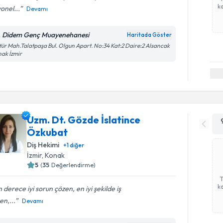
ka
onel...
Devamı
. Didem Genç Muayenehanesi
Haritada Göster
tür Mah.Talatpaşa Bul. Olgun Apart. No:34 Kat:2 Daire:2 Alsancak
ak İzmir
Uzm. Dt. Gözde İslatince
Özkubat
Diş Hekimi
+
1
diğer
İzmir
, Konak
5
(
35
Değerlendirme)
ka
 derece iyi sorun çözen, en iyi şekilde iş
en,...
Devamı