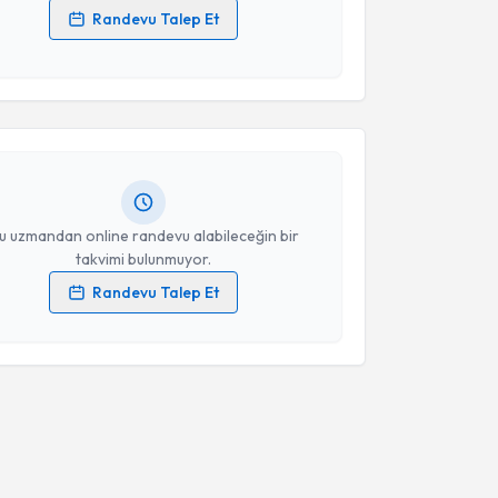
Randevu Talep Et
akvimi Talebi
 verilerimin işlenmesine ilişkin
Aydınlatma Metni
'ni
 ve kişisel verilerimin belirtilen kapsamda
esini kabul ediyorum.
y Akgül
için randevu takvimi talebi oluşturun. Size bu
ndevu almanız için bir takvim hazırlandığında e-
Takvim Talebini Gönder
lgilendireceğiz.
resiniz
u uzmandan online randevu alabileceğin bir
takvimi bulunmuyor.
Randevu Talep Et
 verilerimin işlenmesine ilişkin
Aydınlatma Metni
'ni
 ve kişisel verilerimin belirtilen kapsamda
esini kabul ediyorum.
Takvim Talebini Gönder