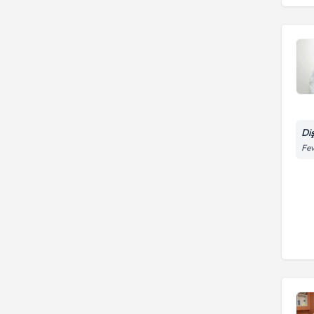
Di
Fev