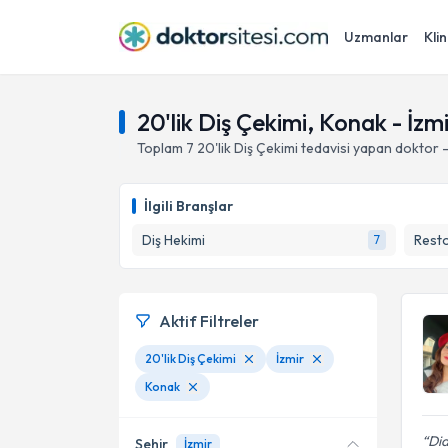
Uzmanlar
Klin
20'lik Diş Çekimi, Konak - İzm
Toplam
7
20'lik Diş Çekimi
tedavisi yapan doktor 
İlgili Branşlar
Diş Hekimi
Resto
7
Aktif Filtreler
20'lik Diş Çekimi
İzmir
Konak
Did
Şehir
İzmir