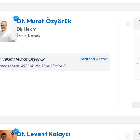
Dt. Murat Özyörük
Diş Hekimi
İzmir
, Konak
ş Hekimi Murat Özyörük
Haritada Göster
ka
zipaşa Mah. 452 Sok. No:3 Kat:2 Daire:21
Dt. Levent Kalaycı