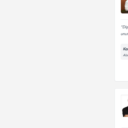
Diş
unut
Kal
Als