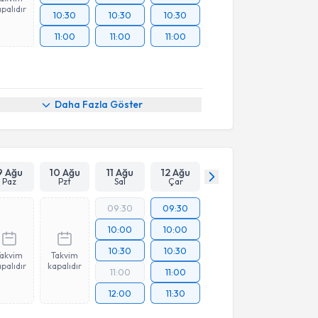
palıdır
10:30
10:30
10:30
11:00
11:00
11:00
Daha Fazla Göster
9 Ağu
10 Ağu
11 Ağu
12 Ağu
Paz
Pzt
Sal
Çar
09:30
09:30
10:00
10:00
10:30
10:30
Takvim
Takvim
palıdır
kapalıdır
11:00
11:00
12:00
11:30