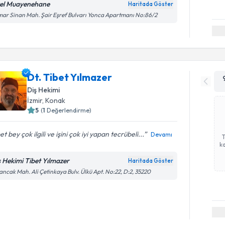
el Muayenehane
Haritada Göster
ar Sinan Mah. Şair Eşref Bulvarı Yonca Apartmanı No:86/2
Dt. Tibet Yılmazer
Diş Hekimi
İzmir
, Konak
5
(
1
Değerlendirme)
et bey çok ilgili ve işini çok iyi yapan tecrübeli...
Devamı
ka
ş Hekimi Tibet Yılmazer
Haritada Göster
ancak Mah. Ali Çetinkaya Bulv. Ülkü Apt. No:22, D:2, 35220