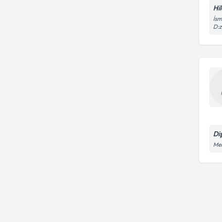
Hil
İsm
D:z
Di
Meh