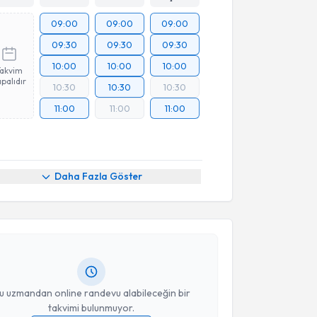
09:00
09:00
09:00
09:30
09:30
09:30
10:00
10:00
10:00
Takvim
palıdır
10:30
10:30
10:30
11:00
11:00
11:00
akvimi Talebi
Daha Fazla Göster
lçay
için randevu takvimi talebi oluşturun. Size bu
ndevu almanız için bir takvim hazırlandığında e-
lgilendireceğiz.
resiniz
u uzmandan online randevu alabileceğin bir
takvimi bulunmuyor.