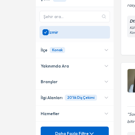
rasy
Dt
Kül
İzmir
Kon
İlçe
Konak
Yakınımda Ara
Branşlar
Konumuma yakın uzmanları
Karşıyaka
göster
Bayraklı
İlgi Alanları
20'lik Diş Çekimi
Bornova
Hizmetler
Son
Diş Hekimi
bitir
Konak
Restoratif Diş Tedavileri
Mezuniyet
20'lik Diş Çekimi
Daha Fazla Filtre
Buca