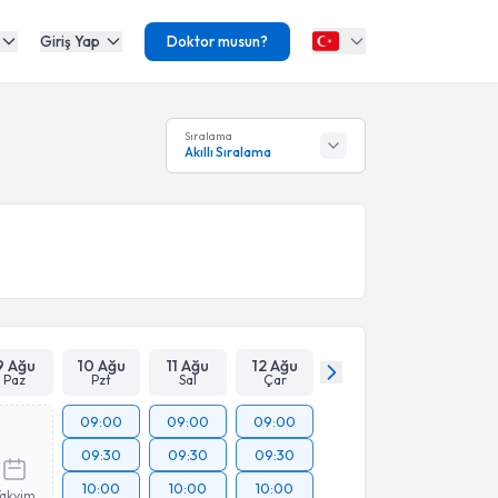
Giriş Yap
Doktor musun?
Sıralama
Akıllı Sıralama
9 Ağu
10 Ağu
11 Ağu
12 Ağu
Paz
Pzt
Sal
Çar
09:00
09:00
09:00
09:30
09:30
09:30
10:00
10:00
10:00
Takvim