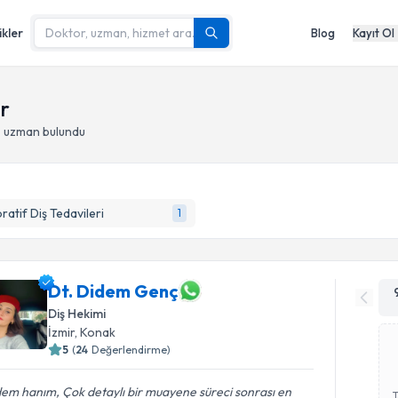
ikler
Blog
Kayıt Ol
ir
- uzman bulundu
ratif Diş Tedavileri
1
Dt. Didem Genç
Diş Hekimi
İzmir
, Konak
5
(
24
Değerlendirme)
em hanım, Çok detaylı bir muayene süreci sonrası en