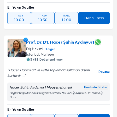
En Yakın Saatler
11 Ağu
11 Ağu
11 Ağu
Daha Fazla
10:00
10:30
12:00
Prof. Dr. Dt. Hacer Şahin Aydınyurt
Diş Hekimi
+
1
diğer
İstanbul
, Maltepe
5
(
88
Değerlendirme)
Hacer Hanım alt ve üstte toplamda sallanan dişimi
Devamı
kurtardı....
Hacer Şahin Aydınyurt Muayenehanesi
Haritada Göster
Bağlarbaşı Mahallesi Bağdat Caddesi No: 427 İç Kapı No: 18 Yenice İş
Hanı
En Yakın Saatler