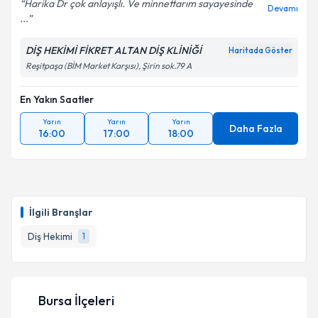
Harika Dr çok anlayışlı. Ve minnettarım sayayesinde
Devamı
...
DİŞ HEKİMİ FİKRET ALTAN DİŞ KLİNİĞİ
Haritada Göster
Reşitpaşa (BİM Market Karşısı), Şirin sok.79 A
En Yakın Saatler
Yarın
Yarın
Yarın
Daha Fazla
16:00
17:00
18:00
İlgili Branşlar
Diş Hekimi
1
Bursa İlçeleri