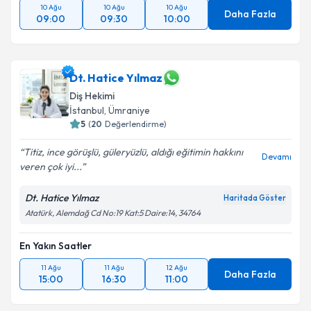
10 Ağu
10 Ağu
10 Ağu
Daha Fazla
09:00
09:30
10:00
Dt. Hatice Yılmaz
Diş Hekimi
İstanbul
, Ümraniye
5
(
20
Değerlendirme)
Titiz, ince görüşlü, güleryüzlü, aldığı eğitimin hakkını
Devamı
veren çok iyi...
Dt. Hatice Yılmaz
Haritada Göster
Atatürk, Alemdağ Cd No:19 Kat:5 Daire:14, 34764
En Yakın Saatler
11 Ağu
11 Ağu
12 Ağu
Daha Fazla
15:00
16:30
11:00