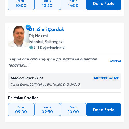
Yarın
Yarın
Yarın
Daha Fazla
10:00
10:30
14:00
Dt. Zihni Çardak
Diş Hekimi
İstanbul
, Sultangazi
5
(
1
Değerlendirme)
Diş Hekimi Zihni Bey işine çok hakim ve dişlerimin
Devamı
tedavisini...
Medical Park TEM
Haritada Göster
Yunus Emre, Lütfi Aykaç Blv. No:80 D:G, 34260
En Yakın Saatler
Yarın
Yarın
Yarın
Daha Fazla
09:00
09:30
10:00