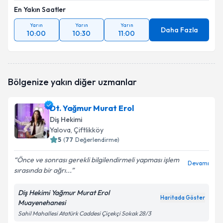
En Yakın Saatler
Yarın
Yarın
Yarın
Daha Fazla
10:00
10:30
11:00
Bölgenize yakın diğer uzmanlar
Dt. Yağmur Murat Erol
Diş Hekimi
Yalova
, Çiftlikköy
5
(
77
Değerlendirme)
Önce ve sonrası gerekli bilgilendirmeli yapması işlem
Devamı
sırasında bir ağrı...
Diş Hekimi Yağmur Murat Erol
Haritada Göster
Muayenehanesi
Sahil Mahallesi Atatürk Caddesi Çiçekçi Sokak 28/3