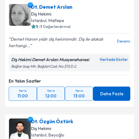
Dt. Demet Arslan
Diş Hekimi
İstanbul
, Maltepe
5
(
1
Değerlendirme)
Demet Hanım yıldır diş hekimimdir. Diş ile alakalı
Devamı
herhangi...
Diş Hekimi Demet Arslan Muayenehanesi
Haritada Göster
Bağlar başı Mh. Bağdat Cad. No:372 D.2
En Yakın Saatler
Yarın
Yarın
Yarın
Daha Fazla
11:00
12:00
13:00
Dt. Özgün Öztürk
Diş Hekimi
İstanbul
, Beyoğlu