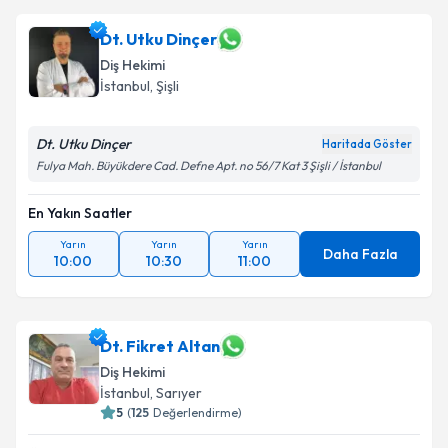
Dt. Utku Dinçer
Diş Hekimi
İstanbul
, Şişli
Dt. Utku Dinçer
Haritada Göster
Fulya Mah. Büyükdere Cad. Defne Apt. no 56/7 Kat 3 Şişli / İstanbul
En Yakın Saatler
Yarın
Yarın
Yarın
Daha Fazla
10:00
10:30
11:00
Dt. Fikret Altan
Diş Hekimi
İstanbul
, Sarıyer
5
(
125
Değerlendirme)