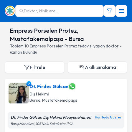
Doktor, klinik ara...
Empress Porselen Protez,
Mustafakemalpaşa - Bursa
Toplam
10
Empress Porselen Protez
tedavisi yapan doktor -
uzman bulundu
Filtrele
Akıllı Sıralama
Dt. Firdes Gülcan
Diş Hekimi
Bursa
, Mustafakemalpaşa
Dt. Firdes Gülcan Diş Hekimi Muayenehanesi
Haritada Göster
Barış Mahallesi, 105 Nolu Sokak No: 11/1A