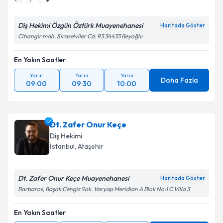
Diş Hekimi Özgün Öztürk Muayenehanesi
Haritada Göster
Cihangir mah. Sıraselviler Cd. 93 34433 Beyoğlu
En Yakın Saatler
Yarın
Yarın
Yarın
Daha Fazla
09:00
09:30
10:00
Dt. Zafer Onur Keçe
Diş Hekimi
İstanbul
, Ataşehir
Dt. Zafer Onur Keçe Muayenehanesi
Haritada Göster
Barbaros, Başak Cengiz Sok. Varyap Meridian A Blok No:1 C Villa 3
En Yakın Saatler