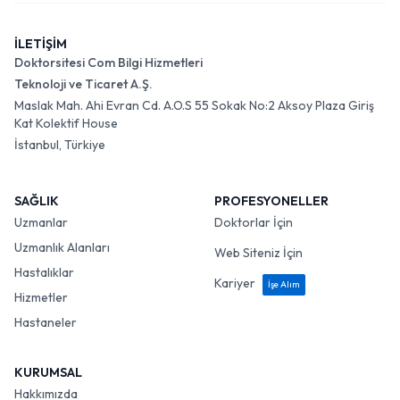
İLETİŞİM
Doktorsitesi Com Bilgi Hizmetleri
Teknoloji ve Ticaret A.Ş.
Maslak Mah. Ahi Evran Cd. A.O.S 55 Sokak No:2 Aksoy Plaza Giriş
Kat Kolektif House
İstanbul, Türkiye
SAĞLIK
PROFESYONELLER
Uzmanlar
Doktorlar İçin
Uzmanlık Alanları
Web Siteniz İçin
Hastalıklar
Kariyer
İşe Alım
Hizmetler
Hastaneler
KURUMSAL
Hakkımızda