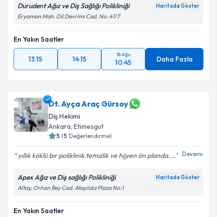
Durudent Ağız ve Diş Sağlığı Polikliniği
Haritada Göster
Eryaman Mah. Dil Devrimi Cad. No: 41/7
En Yakın Saatler
18 Ağu
13:15
14:15
Daha Fazla
10:45
Dt. Ayça Araç Gürsoy
Diş Hekimi
Ankara
, Etimesgut
5
(
5
Değerlendirme)
Devamı
yıllık köklü bır poliklinik.temızlik ve hijyen ön planda....
Apex Ağız ve Diş sağlığı Polikliniği
Haritada Göster
Altay, Orhan Bey Cad. Atayıldız Plaza No:1
En Yakın Saatler