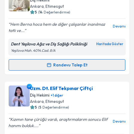
Diş Hekimi
takvim hazırlandığında e-posta ile bilgilendireceğiz.
Ankara
, Etimesgut
5
(
14
Değerlendirme)
E-posta Adresiniz
Hem Berna hoca hem de diğer çalışanlar inanılmaz
Devamı
tatlı ve...
Dent Yeşilova Ağız ve Diş Sağlığı Polikliniği
Haritada Göster
Kişisel verilerimin işlenmesine ilişkin
Aydınlatma
Yeşilova Mah. 4014.Cad. 8/A
Metni
'ni okudum ve kişisel verilerimin belirtilen
kapsamda işlenmesini kabul ediyorum.
Randevu Talep Et
Randevu Takvimi Talebi
Takvim Talebini Gönder
Dt. M.Berna Temiz
için randevu takvimi talebi
Uzm. Dt. Elif Tekpınar Çiftçi
oluşturun. Size bu uzmandan randevu almanız için bir
Diş Hekimi
+
1
diğer
takvim hazırlandığında e-posta ile bilgilendireceğiz.
Ankara
, Etimesgut
5
(
5
Değerlendirme)
E-posta Adresiniz
Kızımın tane çürüğü vardı, araştırmalarım sonucu Elif
Devamı
hanımı bulduk....