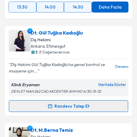
13:30
14:00
14:30
Daha Fazla
Dt. Gül Tuğba Kadıoğlu
Diş Hekimi
Ankara
, Etimesgut
5
(
1
Değerlendirme)
Diş Hekimi Gül Tuğba Kadıoğlu’na genel kontrol ve
Devamı
muayene için...
Klinik Eryaman
Haritada Göster
DEVLET MAH 262 CAD AKCENTER AVM NO 6/30-31-32
Randevu Talep Et
Randevu Takvimi Talebi
Dt. Gül Tuğba Kadıoğlu
için randevu takvimi talebi
Dt. M.Berna Temiz
oluşturun. Size bu uzmandan randevu almanız için bir