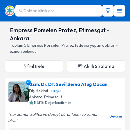
Doktor, klinik ara...
Empress Porselen Protez, Etimesgut -
Ankara
Toplam
5
Empress Porselen Protez
tedavisi yapan doktor -
uzman bulundu
Filtrele
Akıllı Sıralama
Uzm. Dr. Dt. Sevil Sema Atuğ Özcan
Diş Hekimi
+
1
diğer
Ankara
, Etimesgut
5
(
816
Değerlendirme)
her zaman kaliteli ve detaylı bir anlatım ve uzman
Devamı
bir...