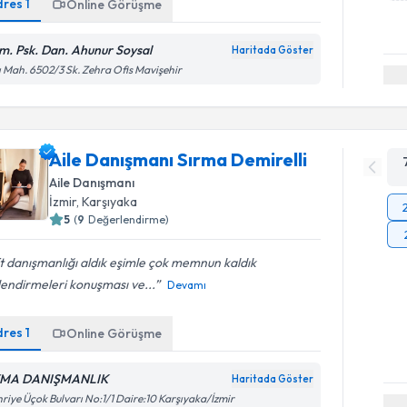
dres
1
Online Görüşme
m. Psk. Dan. Ahunur Soysal
Haritada Göster
ı Mah. 6502/3 Sk. Zehra Ofis Mavişehir
Aile Danışmanı Sırma Demirelli
Aile Danışmanı
İzmir
, Karşıyaka
5
(
9
Değerlendirme)
t danışmanlığı aldık eşimle çok memnun kaldık
endirmeleri konuşması ve...
Devamı
dres
1
Online Görüşme
MA DANIŞMANLIK
Haritada Göster
riye Üçok Bulvarı No:1/1 Daire:10 Karşıyaka/İzmir