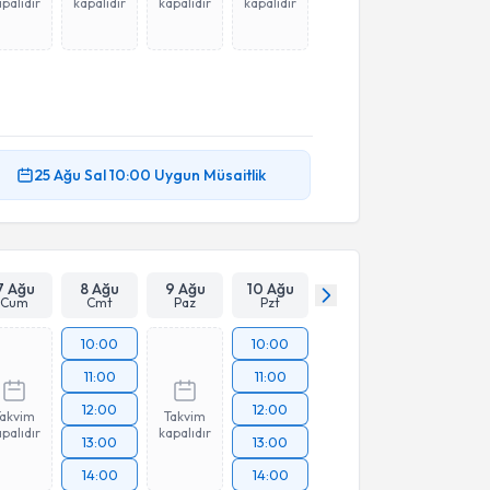
palıdır
kapalıdır
kapalıdır
kapalıdır
25 Ağu
Sal
10:00
Uygun Müsaitlik
7 Ağu
8 Ağu
9 Ağu
10 Ağu
Cum
Cmt
Paz
Pzt
10:00
10:00
11:00
11:00
12:00
12:00
Takvim
Takvim
palıdır
kapalıdır
13:00
13:00
14:00
14:00