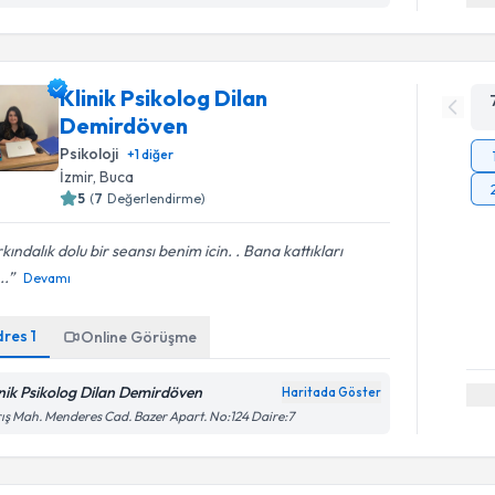
Klinik Psikolog Dilan
Demirdöven
Psikoloji
+
1
diğer
İzmir
, Buca
5
(
7
Değerlendirme)
kındalık dolu bir seansı benim icin. . Bana kattıkları
..
Devamı
dres
1
Online Görüşme
inik Psikolog Dilan Demirdöven
Haritada Göster
ış Mah. Menderes Cad. Bazer Apart. No:124 Daire:7