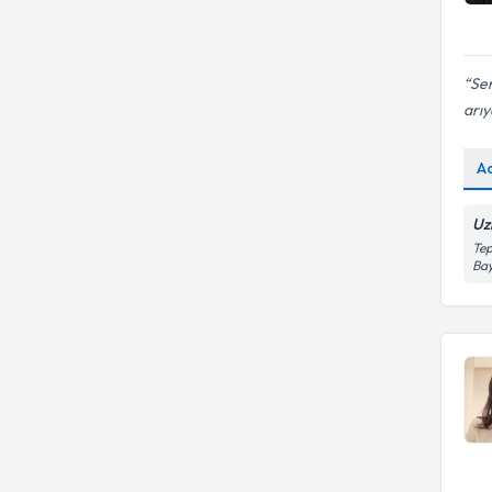
Ser
arıy
A
Uz
Tep
Bay