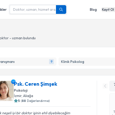
ikler
Blog
Kayıt Ol
doktor - uzman bulundu
Danışmanı
Klinik Psikolog
9
Psk. Ceren Şimşek
Psikoloji
İzmir
, Aliağa
5
(
88
Değerlendirme)
 neşeli iyi bir doktor işinin ehli diyebileceğim