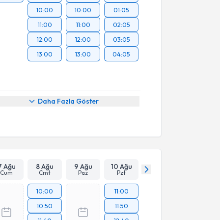
10:00
10:00
01:05
11:00
11:00
02:05
12:00
12:00
03:05
13:00
13:00
04:05
Daha Fazla Göster
7 Ağu
8 Ağu
9 Ağu
10 Ağu
Cum
Cmt
Paz
Pzt
10:00
11:00
10:50
11:50