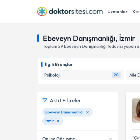
Uzmanlar
Klin
Ebeveyn Danışmanlığı, İzmir
Toplam
29
Ebeveyn Danışmanlığı
tedavisi yapan 
İlgili Branşlar
Psikoloji
Aile 
20
Aktif Filtreler
Ebeveyn Danışmanlığı
İzmir
Çok
Online Görüşme