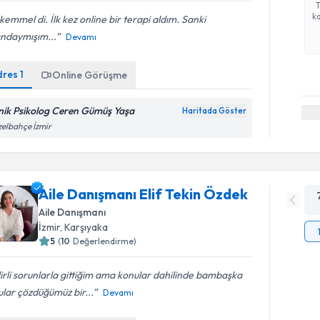
ka
emmel di. İlk kez online bir terapi aldım. Sanki
ındaymışım...
Devamı
dres
1
Online Görüşme
inik Psikolog Ceren Gümüş Yaşa
Haritada Göster
elbahçe İzmir
Aile Danışmanı Elif Tekin Özdek
Aile Danışmanı
İzmir
, Karşıyaka
5
(
10
Değerlendirme)
irli sorunlarla gittiğim ama konular dahilinde bambaşka
lar çözdüğümüz bir...
Devamı