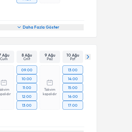
Daha Fazla Göster
7 Ağu
8 Ağu
9 Ağu
10 Ağu
Cum
Cmt
Paz
Pzt
09:00
13:00
10:00
14:00
11:00
15:00
Takvim
Takvim
palıdır
kapalıdır
12:00
16:00
13:00
17:00