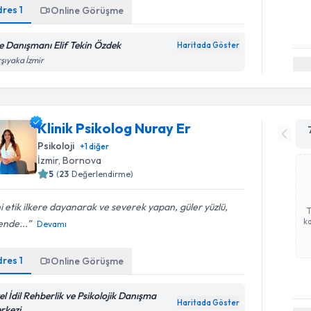
dres
1
Online Görüşme
le Danışmanı Elif Tekin Özdek
Haritada Göster
şıyaka İzmir
Klinik Psikolog Nuray Er
Psikoloji
+
1
diğer
İzmir
, Bornova
5
(
23
Değerlendirme)
ni etik ilkere dayanarak ve severek yapan, güler yüzlü,
ka
ende...
Devamı
dres
1
Online Görüşme
el İdil Rehberlik ve Psikolojik Danışma
Haritada Göster
rkezi