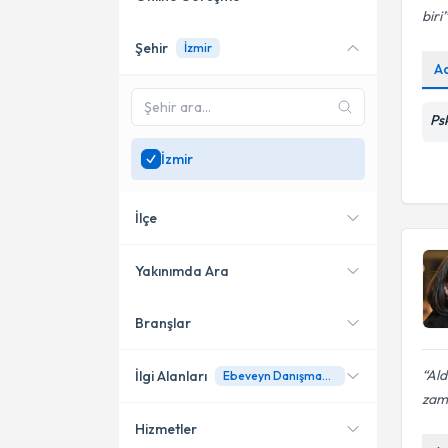
biri
Şehir
İzmir
Online danışmanlık sunan
A
uzmanları göster
Sadece
İzmir
bölgesinde
Ps
uzman ara
İzmir
İlçe
Yakınımda Ara
Branşlar
Konumuma yakın uzmanları
Karşıyaka
göster
Konak
Ald
İlgi Alanları
Ebeveyn Danışmanlığı
zama
Bayraklı
Hizmetler
Psikoloji