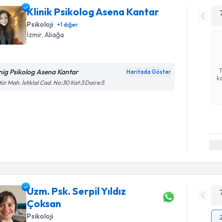
Klinik Psikolog Asena Kantar
Psikoloji
+
1
diğer
İzmir
, Aliağa
inig Psikolog Asena Kantar
Haritada Göster
ka
tür Mah. İstiklal Cad. No:30 Kat:3 Daire:5
Uzm. Psk. Serpil Yıldız
Çoksan
Psikoloji