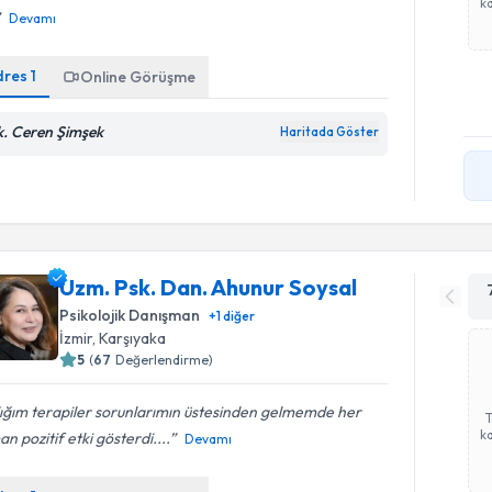
ka
Devamı
dres
1
Online Görüşme
k. Ceren Şimşek
Haritada Göster
Uzm. Psk. Dan. Ahunur Soysal
Psikolojik Danışman
+
1
diğer
İzmir
, Karşıyaka
5
(
67
Değerlendirme)
ığım terapiler sorunlarımın üstesinden gelmemde her
ka
n pozitif etki gösterdi....
Devamı