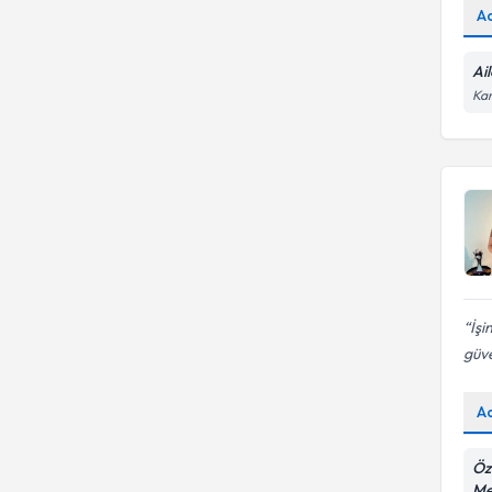
A
Ai
Kar
İşi
güv
A
Öz
Me