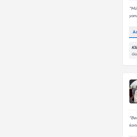
Mük
yan
A
Kl
Güz
Bel
konu