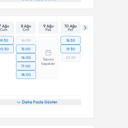
7 Ağu
8 Ağu
9 Ağu
10 Ağu
Cum
Cmt
Paz
Pzt
19:30
14:00
18:30
20:30
15:00
19:30
16:00
20:30
Takvim
kapalıdır
17:00
18:00
Daha Fazla Göster