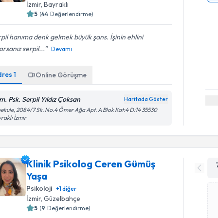
İzmir
, Bayraklı
5
(
44
Değerlendirme)
pil hanıma denk gelmek büyük şans. İşinin ehlini
orsanız serpil...
Devamı
dres
1
Online Görüşme
m. Psk. Serpil Yıldız Çoksan
Haritada Göster
ekule, 2084/7 Sk. No.4 Ömer Ağa Apt. A Blok Kat:4 D:14 35530
raklı İzmir
Klinik Psikolog Ceren Gümüş
Yaşa
Psikoloji
+
1
diğer
İzmir
, Güzelbahçe
5
(
9
Değerlendirme)