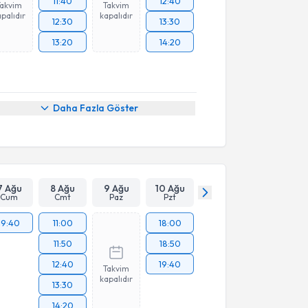
11:40
12:40
Takvim
Takvim
palıdır
kapalıdır
12:30
13:30
13:20
14:20
Daha Fazla Göster
7 Ağu
8 Ağu
9 Ağu
10 Ağu
Cum
Cmt
Paz
Pzt
19:40
11:00
18:00
11:50
18:50
12:40
19:40
Takvim
kapalıdır
13:30
14:20