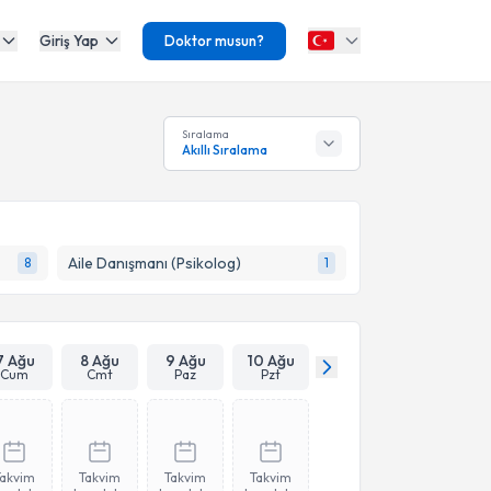
Giriş Yap
Doktor musun?
Sıralama
Akıllı Sıralama
Aile Danışmanı (Psikolog)
8
1
7 Ağu
8 Ağu
9 Ağu
10 Ağu
Cum
Cmt
Paz
Pzt
Takvim
Takvim
Takvim
Takvim