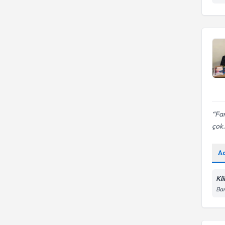
İstanbul Esenyurt Üniversitesi
Uzm. Psk.
Evlilik danışmanlığı
EGE ÜNİVERSİTESİ
KARADENIZ TEKNIK
Uzm. Psk. Dan.
ÜNIVERSITESI
HACETTEPE ÜNİVERSİTESİ
MERSIN ÜNIVERSITESI
Uzman Aile Danışmanı
Near Easty University
Far
çok.
A
Kl
Bar