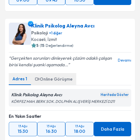
09:00
09:45
10:30
Klinik Psikolog Aleyna Avcı
Psikoloji
+
1
diğer
Kocaeli
, İzmit
5
(
15
Değerlendirme)
Gerçekten sorunları dinleyerek çözüm odaklı çalışan
Devamı
birisi kendisi şuanki aşamada...
Adres
1
Online Görüşme
Klinik Psikolog Aleyna Avcı
Haritada Göster
KÖRFEZ MAH. BERK SOK. DOLPHİN ALIŞVERİŞ MERKEZİ D211
En Yakın Saatler
13 Ağu
13 Ağu
13 Ağu
Daha Fazla
15:30
16:30
18:00