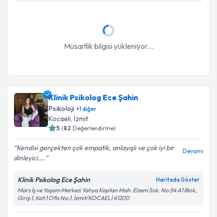
Müsaitlik bilgisi yükleniyor...
Klinik Psikolog Ece Şahin
Psikoloji
+
1
diğer
Kocaeli
, İzmit
5
(
82
Değerlendirme)
Kendisi gerçekten çok empatik, anlayışlı ve çok iyi bir
Devamı
dinleyici....
Klinik Psikolog Ece Şahin
Haritada Göster
Mars İş ve Yaşam Merkezi Yahya Kaptan Mah. Elzem Sok. No:54 A1 Blok,
Giriş:1, Kat:1 Ofis No:1, İzmit/KOCAELİ 41200