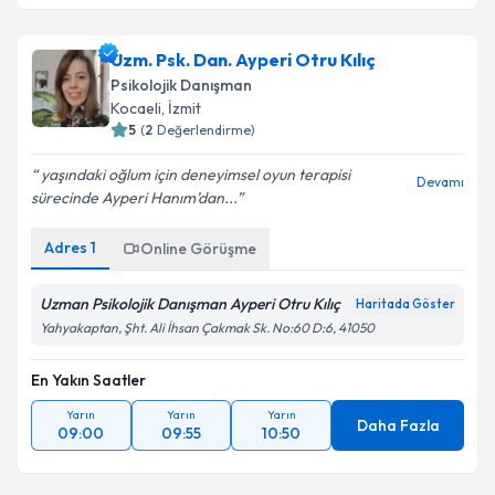
Uzm. Psk. Dan. Ayperi Otru Kılıç
Psikolojik Danışman
Kocaeli
, İzmit
5
(
2
Değerlendirme)
yaşındaki oğlum için deneyimsel oyun terapisi
Devamı
sürecinde Ayperi Hanım’dan...
Adres
1
Online Görüşme
Uzman Psikolojik Danışman Ayperi Otru Kılıç
Haritada Göster
Yahyakaptan, Şht. Ali İhsan Çakmak Sk. No:60 D:6, 41050
En Yakın Saatler
Yarın
Yarın
Yarın
Daha Fazla
09:00
09:55
10:50