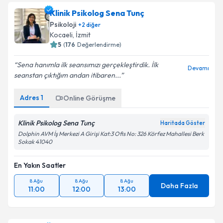
Klinik Psikolog Sena Tunç
Psikoloji
+
2
diğer
Kocaeli
, İzmit
5
(
176
Değerlendirme)
Sena hanımla ilk seansımızı gerçekleştirdik. İlk
Devamı
seanstan çıktığım andan itibaren...
Adres
1
Online Görüşme
Klinik Psikolog Sena Tunç
Haritada Göster
Dolphin AVM İş Merkezi A Girişi Kat:3 Ofis No: 326 Körfez Mahallesi Berk
Sokak 41040
En Yakın Saatler
8 Ağu
8 Ağu
8 Ağu
Daha Fazla
11:00
12:00
13:00