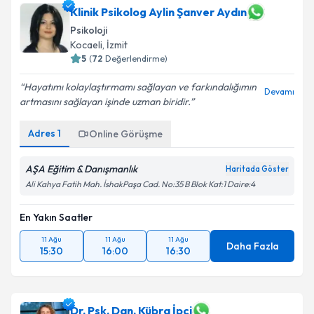
Klinik Psikolog Aylin Şanver Aydın
Psikoloji
Kocaeli
, İzmit
5
(
72
Değerlendirme)
Hayatımı kolaylaştırmamı sağlayan ve farkındalığımın
Devamı
artmasını sağlayan işinde uzman biridir.
Adres
1
Online Görüşme
AŞA Eğitim & Danışmanlık
Haritada Göster
Ali Kahya Fatih Mah. İshakPaşa Cad. No:35 B Blok Kat:1 Daire:4
En Yakın Saatler
11 Ağu
11 Ağu
11 Ağu
Daha Fazla
15:30
16:00
16:30
Dr. Psk. Dan. Kübra İpçi