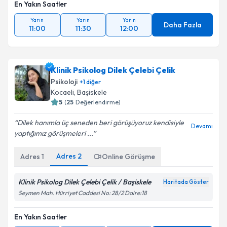
En Yakın Saatler
Yarın
Yarın
Yarın
Daha Fazla
11:00
11:30
12:00
Klinik Psikolog Dilek Çelebi Çelik
Psikoloji
+
1
diğer
Kocaeli
, Başiskele
5
(
25
Değerlendirme)
Dilek hanımla üç seneden beri görüşüyoruz kendisiyle
Devamı
yaptığımız görüşmeleri ...
Adres
2
Adres
1
Online Görüşme
Klinik Psikolog Dilek Çelebi Çelik / Başiskele
Haritada Göster
Seymen Mah. Hürriyet Caddesi No: 28/2 Daire:18
En Yakın Saatler