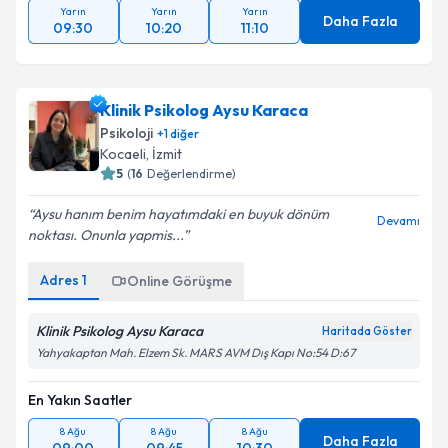
Yarın
Yarın
Yarın
Daha Fazla
09:30
10:20
11:10
Klinik Psikolog Aysu Karaca
Psikoloji
+
1
diğer
Kocaeli
, İzmit
5
(
16
Değerlendirme)
Aysu hanım benim hayatımdaki en buyuk dönüm
Devamı
noktası. Onunla yapmis...
Adres
1
Online Görüşme
Klinik Psikolog Aysu Karaca
Haritada Göster
Yahyakaptan Mah. Elzem Sk. MARS AVM Dış Kapı No:54 D:67
En Yakın Saatler
8 Ağu
8 Ağu
8 Ağu
Daha Fazla