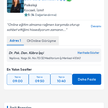
Psikoloji
Kocaeli
, İzmit
5
(
14
Değerlendirme)
Online eğitim almama rağmen karşımda oturup
Devamı
sohbet ettiğimi hissediyorum zamanın...
Adres
1
Online Görüşme
Dr. Psk. Dan. Kübra İpçi
Haritada Göster
Yeşilova, Yazgı Sk. No:70/32 Meditorium İş Merkezi 41060
En Yakın Saatler
Yarın
Yarın
Yarın
Daha Fazla
09:00
09:50
10:40
İlgili Branşlar