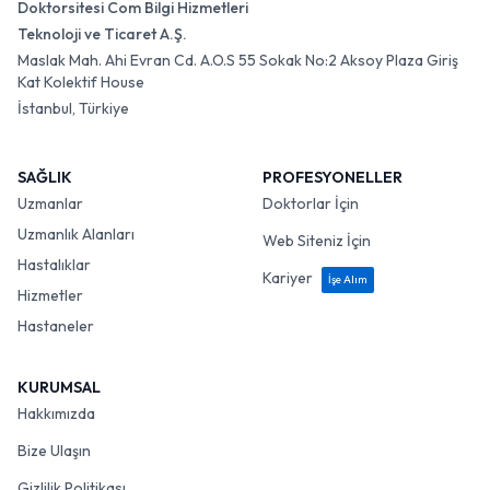
Doktorsitesi Com Bilgi Hizmetleri
Teknoloji ve Ticaret A.Ş.
Maslak Mah. Ahi Evran Cd. A.O.S 55 Sokak No:2 Aksoy Plaza Giriş
Kat Kolektif House
İstanbul, Türkiye
SAĞLIK
PROFESYONELLER
Uzmanlar
Doktorlar İçin
Uzmanlık Alanları
Web Siteniz İçin
Hastalıklar
Kariyer
İşe Alım
Hizmetler
Hastaneler
KURUMSAL
Hakkımızda
Bize Ulaşın
Gizlilik Politikası