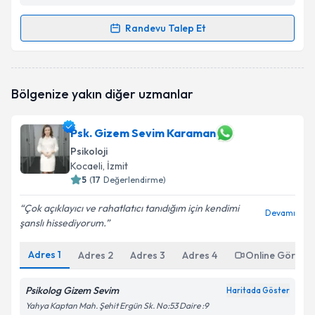
Randevu Talep Et
Randevu Takvimi Talebi
Uzm. Psk. Ümit Karabulut
için randevu takvimi talebi
Bölgenize yakın diğer uzmanlar
oluşturun. Size bu uzmandan randevu almanız için bir
takvim hazırlandığında e-posta ile bilgilendireceğiz.
Psk. Gizem Sevim Karaman
E-posta Adresiniz
Psikoloji
Kocaeli
, İzmit
5
(
17
Değerlendirme)
Kişisel verilerimin işlenmesine ilişkin
Aydınlatma
Çok açıklayıcı ve rahatlatıcı tanıdığım için kendimi
Devamı
Metni
'ni okudum ve kişisel verilerimin belirtilen
şanslı hissediyorum.
kapsamda işlenmesini kabul ediyorum.
Adres
1
Adres
2
Adres
3
Adres
4
Online Görüşm
Takvim Talebini Gönder
Psikolog Gizem Sevim
Haritada Göster
Yahya Kaptan Mah. Şehit Ergün Sk. No:53 Daire :9