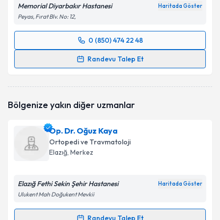
Memorial Diyarbakır Hastanesi
Haritada Göster
Peyas, Fırat Blv. No: 12,
0 (850) 474 22 48
Randevu Takvimi Talebi
Randevu Talep Et
Op. Dr. İlhami Şahin
için randevu takvimi talebi
oluşturun. Size bu uzmandan randevu almanız için bir
takvim hazırlandığında e-posta ile bilgilendireceğiz.
Bölgenize yakın diğer uzmanlar
E-posta Adresiniz
Op. Dr. Oğuz Kaya
Ortopedi ve Travmatoloji
Elazığ
, Merkez
Kişisel verilerimin işlenmesine ilişkin
Aydınlatma
Metni
'ni okudum ve kişisel verilerimin belirtilen
Elazığ Fethi Sekin Şehir Hastanesi
Haritada Göster
kapsamda işlenmesini kabul ediyorum.
Ulukent Mah Doğukent Mevkii
Takvim Talebini Gönder
Randevu Talep Et