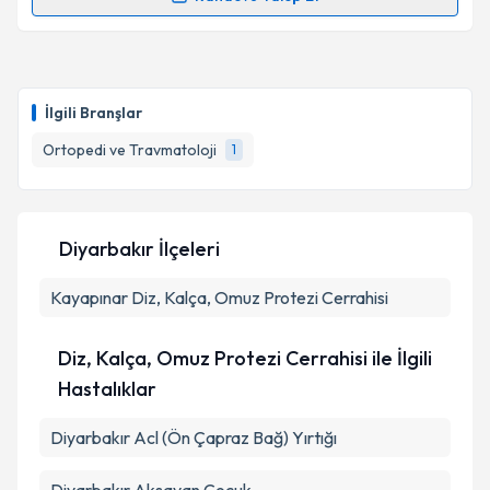
Randevu Takvimi Talebi
Op. Dr. Oğuz Kaya
için randevu takvimi talebi
oluşturun. Size bu uzmandan randevu almanız için bir
İlgili Branşlar
takvim hazırlandığında e-posta ile bilgilendireceğiz.
Ortopedi ve Travmatoloji
1
E-posta Adresiniz
Diyarbakır İlçeleri
Kişisel verilerimin işlenmesine ilişkin
Aydınlatma
Kayapınar
Metni
Diz, Kalça, Omuz Protezi Cerrahisi
'ni okudum ve kişisel verilerimin belirtilen
kapsamda işlenmesini kabul ediyorum.
Diz, Kalça, Omuz Protezi Cerrahisi ile İlgili
Takvim Talebini Gönder
Hastalıklar
Diyarbakır Acl (Ön Çapraz Bağ) Yırtığı