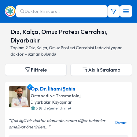
Doktor, klinik ara...
Diz, Kalça, Omuz Protezi Cerrahisi,
Diyarbakır
Toplam
2
Diz, Kalça, Omuz Protezi Cerrahisi
tedavisi yapan
doktor - uzman bulundu
Filtrele
Akıllı Sıralama
Op. Dr. İlhami Şahin
Ortopedi ve Travmatoloji
Diyarbakır
, Kayapınar
5
(
8
Değerlendirme)
Çok ilgili bir doktor alanında uzman diğer hekimler
Devamı
ameliyat önerirken...