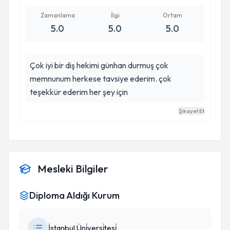
Zamanlama
İlgi
Ortam
5.0
5.0
5.0
Çok iyi bir diş hekimi günhan durmuş çok
memnunum herkese tavsiye ederim. çok
teşekkür ederim her şey için
Şikayet Et
Mesleki Bilgiler
Diploma Aldığı Kurum
İstanbul Üni̇versi̇tesi̇