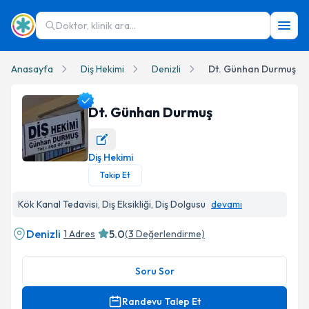
Doktor, klinik ara...
Anasayfa
Diş Hekimi
Denizli
Dt. Günhan Durmuş
Dt. Günhan Durmuş
Diş Hekimi
Dt. Günhan Durmuş Profil Fotoğrafı
Takip Et
Kök Kanal Tedavisi, Diş Eksikliği, Diş Dolgusu
devamı
Denizli
5.0
1 Adres
(
3
Değerlendirme)
Soru Sor
Randevu Talep Et