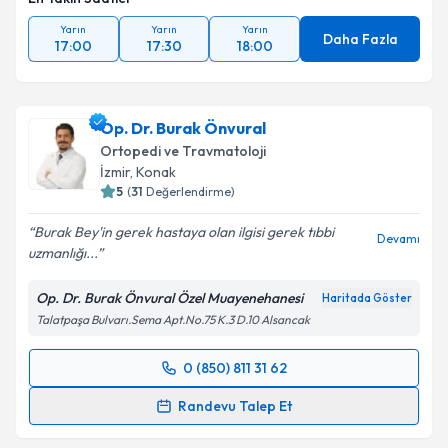
Yarın
Yarın
Yarın
Daha Fazla
17:00
17:30
18:00
Op. Dr. Burak Önvural
Ortopedi ve Travmatoloji
İzmir
, Konak
5
(
31
Değerlendirme)
Burak Bey'in gerek hastaya olan ilgisi gerek tıbbi
Devamı
uzmanlığı...
Op. Dr. Burak Önvural Özel Muayenehanesi
Haritada Göster
Talatpaşa Bulvarı.Sema Apt.No.75 K.3 D.10 Alsancak
0 (850) 811 31 62
Randevu Takvimi Talebi
Randevu Talep Et
Op. Dr. Burak Önvural
için randevu takvimi talebi