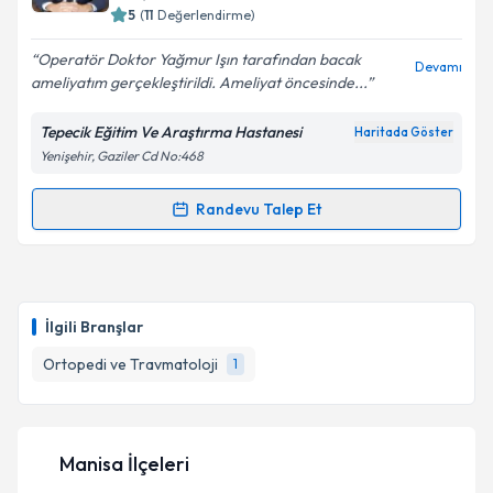
5
(
11
Değerlendirme)
Operatör Doktor Yağmur Işın tarafından bacak
Devamı
ameliyatım gerçekleştirildi. Ameliyat öncesinde...
Kişisel verilerimin işlenmesine ilişkin
Aydınlatma
Metni
'ni okudum ve kişisel verilerimin belirtilen
Tepecik Eğitim Ve Araştırma Hastanesi
Haritada Göster
kapsamda işlenmesini kabul ediyorum.
Yenişehir, Gaziler Cd No:468
Takvim Talebini Gönder
Randevu Talep Et
Randevu Takvimi Talebi
Op. Dr. Yağmur Işın
için randevu takvimi talebi
oluşturun. Size bu uzmandan randevu almanız için bir
İlgili Branşlar
takvim hazırlandığında e-posta ile bilgilendireceğiz.
Ortopedi ve Travmatoloji
1
E-posta Adresiniz
Manisa İlçeleri
Kişisel verilerimin işlenmesine ilişkin
Aydınlatma