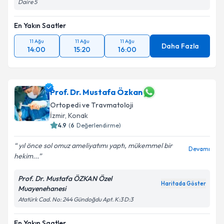
Daire 5
Takvim Talebini Gönder
En Yakın Saatler
11 Ağu
11 Ağu
11 Ağu
Daha Fazla
14:00
15:20
16:00
Prof. Dr. Mustafa Özkan
Ortopedi ve Travmatoloji
İzmir
, Konak
4.9
(
6
Değerlendirme)
yıl önce sol omuz ameliyatımı yaptı, mükemmel bir
Devamı
hekim...
Prof. Dr. Mustafa ÖZKAN Özel
Haritada Göster
Muayenehanesi
Atatürk Cad. No: 244 Gündoğdu Apt. K:3 D:3
En Yakın Saatler