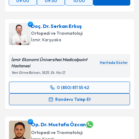
09:00
09:30
10:00
Doç. Dr. Serkan Erkuş
Ortopedi ve Travmatoloji
İzmir
, Karşıyaka
İzmir Ekonomi Üniversitesi Medicalpoint
Haritada Göster
Hastanesi
Yeni Girne Bulvarı, 1825. Sk. No:12
0 (850) 811 55 42
Randevu Takvimi Talebi
Randevu Talep Et
Doç. Dr. Serkan Erkuş
için randevu takvimi talebi
oluşturun. Size bu uzmandan randevu almanız için bir
takvim hazırlandığında e-posta ile bilgilendireceğiz.
Op. Dr. Mustafa Özcan
Ortopedi ve Travmatoloji
E-posta Adresiniz