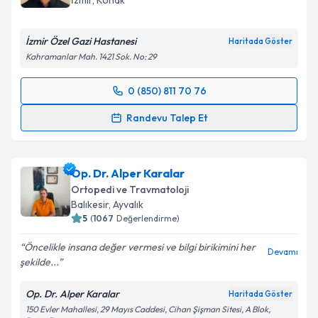
İzmir
, Konak
İzmir Özel Gazi Hastanesi
Haritada Göster
Kahramanlar Mah. 1421 Sok. No: 29
Kişisel verilerimin işlenmesine ilişkin
Aydınlatma
Metni
'ni okudum ve kişisel verilerimin belirtilen
0 (850) 811 70 76
kapsamda işlenmesini kabul ediyorum.
Randevu Takvimi Talebi
Randevu Talep Et
Takvim Talebini Gönder
Op. Dr. Mustafa Özcan
için randevu takvimi talebi
oluşturun. Size bu uzmandan randevu almanız için bir
Op. Dr. Alper Karalar
takvim hazırlandığında e-posta ile bilgilendireceğiz.
Ortopedi ve Travmatoloji
E-posta Adresiniz
Balıkesir
, Ayvalık
5
(
1067
Değerlendirme)
Öncelikle insana değer vermesi ve bilgi birikimini her
Devamı
şekilde...
Kişisel verilerimin işlenmesine ilişkin
Aydınlatma
Metni
'ni okudum ve kişisel verilerimin belirtilen
Op. Dr. Alper Karalar
Haritada Göster
kapsamda işlenmesini kabul ediyorum.
150 Evler Mahallesi, 29 Mayıs Caddesi, Cihan Şişman Sitesi, A Blok,