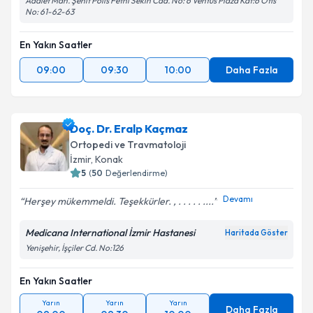
Adalet Mah. Şehit Polis Fethi Sekin Cad. No: 6 Ventus Plaza Kat:6 Ofis
No: 61-62-63
En Yakın Saatler
09:00
09:30
10:00
Daha Fazla
Doç. Dr. Eralp Kaçmaz
Ortopedi ve Travmatoloji
İzmir
, Konak
5
(
50
Değerlendirme)
Devamı
Herşey mükemmeldi. Teşekkürler. , . . . . . ....
Medicana International İzmir Hastanesi
Haritada Göster
Yenişehir, İşçiler Cd. No:126
En Yakın Saatler
Yarın
Yarın
Yarın
Daha Fazla