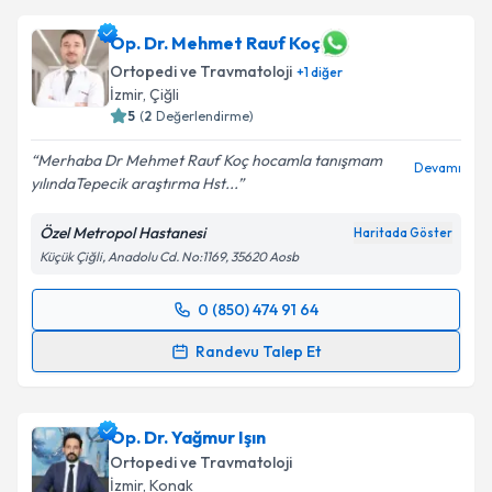
oluşturun. Size bu uzmandan randevu almanız için bir
takvim hazırlandığında e-posta ile bilgilendireceğiz.
Op. Dr. Mehmet Rauf Koç
Ortopedi ve Travmatoloji
+
1
diğer
E-posta Adresiniz
İzmir
, Çiğli
5
(
2
Değerlendirme)
Merhaba Dr Mehmet Rauf Koç hocamla tanışmam
Devamı
yılındaTepecik araştırma Hst...
Kişisel verilerimin işlenmesine ilişkin
Aydınlatma
Metni
'ni okudum ve kişisel verilerimin belirtilen
Özel Metropol Hastanesi
Haritada Göster
kapsamda işlenmesini kabul ediyorum.
Küçük Çiğli, Anadolu Cd. No:1169, 35620 Aosb
Takvim Talebini Gönder
0 (850) 474 91 64
Randevu Takvimi Talebi
Randevu Talep Et
Op. Dr. Mehmet Rauf Koç
için randevu takvimi talebi
oluşturun. Size bu uzmandan randevu almanız için bir
Op. Dr. Yağmur Işın
takvim hazırlandığında e-posta ile bilgilendireceğiz.
Ortopedi ve Travmatoloji
E-posta Adresiniz
İzmir
, Konak