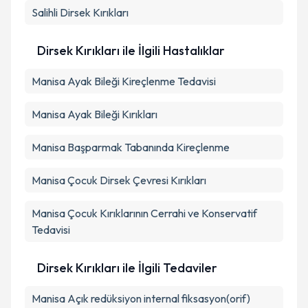
Salihli
Dirsek Kırıkları
Metni
'ni okudum ve kişisel verilerimin belirtilen
kapsamda işlenmesini kabul ediyorum.
Dirsek Kırıkları ile İlgili Hastalıklar
Takvim Talebini Gönder
Manisa Ayak Bileği Kireçlenme Tedavisi
Manisa Ayak Bileği Kırıkları
Manisa Başparmak Tabanında Kireçlenme
Manisa Çocuk Dirsek Çevresi Kırıkları
Manisa Çocuk Kırıklarının Cerrahi ve Konservatif
Tedavisi
Dirsek Kırıkları ile İlgili Tedaviler
Manisa Açık redüksiyon internal fiksasyon(orif)