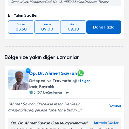
Cumhuriyet, Menderes Cad. No:48, 45300 Salihli/Manisa, Turkey
En Yakın Saatler
Yarın
Yarın
Yarın
Daha Fazla
08:30
09:00
09:30
Bölgenize yakın diğer uzmanlar
Op. Dr. Ahmet Savran
Ortopedi ve Travmatoloji
+
1
diğer
İzmir
, Bayraklı
5
(
57
Değerlendirme)
Ahmet Savran Öncelikle insan Herkesin
Devamı
anlayabileceği şekilde tane tane bütün...
Op. Dr. Ahmet Savran Özel Muayenehanesi
Haritada Göster