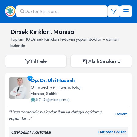
Doktor, klinik ara...
Dirsek Kırıkları, Manisa
Toplam
10
Dirsek Kırıkları
tedavisi yapan doktor - uzman
bulundu
Filtrele
Akıllı Sıralama
Op. Dr. Ulvi Hasanlı
Ortopedi ve Travmatoloji
Manisa
, Salihli
5
(
1
Değerlendirme)
Uzun zamandır bu kadar ilgili ve detaylı açıklama
Devamı
yapan bir...
Özel Salihli Hastanesi
Haritada Göster