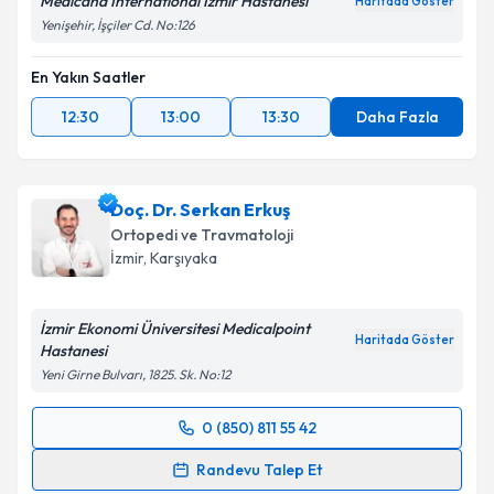
Medicana International İzmir Hastanesi
Haritada Göster
Yenişehir, İşçiler Cd. No:126
En Yakın Saatler
12:30
13:00
13:30
Daha Fazla
Doç. Dr. Serkan Erkuş
Ortopedi ve Travmatoloji
İzmir
, Karşıyaka
İzmir Ekonomi Üniversitesi Medicalpoint
Haritada Göster
Hastanesi
Yeni Girne Bulvarı, 1825. Sk. No:12
0 (850) 811 55 42
Randevu Takvimi Talebi
Randevu Talep Et