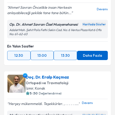
Ahmet Savran Öncelikle insan Herkesin
Devamı
Kişisel verilerimin işlenmesine ilişkin
Aydınlatma
anlayabileceği şekilde tane tane bütün...
Metni
'ni okudum ve kişisel verilerimin belirtilen
kapsamda işlenmesini kabul ediyorum.
Op. Dr. Ahmet Savran Özel Muayenehanesi
Haritada Göster
Adalet Mah. Şehit Polis Fethi Sekin Cad. No: 6 Ventus Plaza Kat:6 Ofis
No: 61-62-63
Takvim Talebini Gönder
En Yakın Saatler
12:30
13:00
13:30
Daha Fazla
Doç. Dr. Eralp Kaçmaz
Ortopedi ve Travmatoloji
İzmir
, Konak
5
(
50
Değerlendirme)
Devamı
Herşey mükemmeldi. Teşekkürler. , . . . . . ....