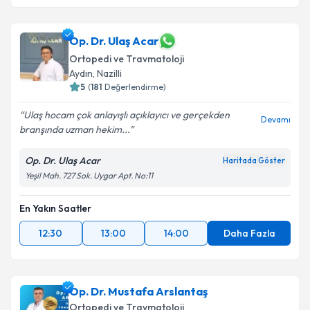
Doç. Dr. Serkan Erkuş
için randevu takvimi talebi
oluşturun. Size bu uzmandan randevu almanız için bir
takvim hazırlandığında e-posta ile bilgilendireceğiz.
Op. Dr. Ulaş Acar
Ortopedi ve Travmatoloji
E-posta Adresiniz
Aydın
, Nazilli
5
(
181
Değerlendirme)
Ulaş hocam çok anlayışlı açıklayıcı ve gerçekden
Devamı
branşında uzman hekim...
Kişisel verilerimin işlenmesine ilişkin
Aydınlatma
Metni
'ni okudum ve kişisel verilerimin belirtilen
Op. Dr. Ulaş Acar
Haritada Göster
kapsamda işlenmesini kabul ediyorum.
Yeşil Mah. 727 Sok. Uygar Apt. No:11
Takvim Talebini Gönder
En Yakın Saatler
12:30
13:00
14:00
Daha Fazla
Op. Dr. Mustafa Arslantaş
Ortopedi ve Travmatoloji