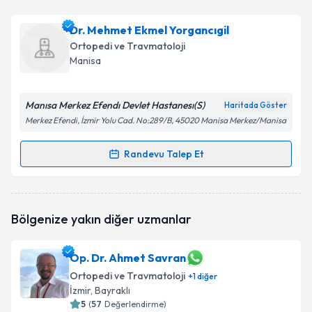
Uzm. Dr. Hasan Hüseyin Ersoy
için randevu takvimi
Dr. Mehmet Ekmel Yorgancıgil
talebi oluşturun. Size bu uzmandan randevu almanız
Ortopedi ve Travmatoloji
için bir takvim hazırlandığında e-posta ile
Manisa
bilgilendireceğiz.
E-posta Adresiniz
Manısa Merkez Efendı Devlet Hastanesı(S)
Haritada Göster
Merkez Efendi, İzmir Yolu Cad. No:289/B, 45020 Manisa Merkez/Manisa
Randevu Talep Et
Randevu Takvimi Talebi
Kişisel verilerimin işlenmesine ilişkin
Aydınlatma
Metni
'ni okudum ve kişisel verilerimin belirtilen
kapsamda işlenmesini kabul ediyorum.
Dr. Mehmet Ekmel Yorgancıgil
için randevu takvimi
Bölgenize yakın diğer uzmanlar
talebi oluşturun. Size bu uzmandan randevu almanız
için bir takvim hazırlandığında e-posta ile
Takvim Talebini Gönder
bilgilendireceğiz.
Op. Dr. Ahmet Savran
Ortopedi ve Travmatoloji
E-posta Adresiniz
+
1
diğer
İzmir
, Bayraklı
5
(
57
Değerlendirme)