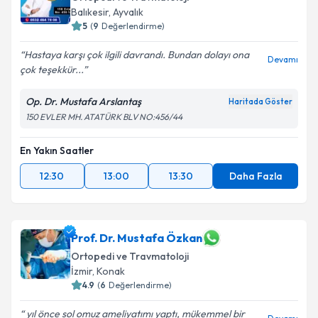
Balıkesir
, Ayvalık
5
(
9
Değerlendirme)
Hastaya karşı çok ilgili davrandı. Bundan dolayı ona
Devamı
çok teşekkür...
Op. Dr. Mustafa Arslantaş
Haritada Göster
150 EVLER MH. ATATÜRK BLV NO:456/44
En Yakın Saatler
12:30
13:00
13:30
Daha Fazla
Prof. Dr. Mustafa Özkan
Ortopedi ve Travmatoloji
İzmir
, Konak
4.9
(
6
Değerlendirme)
yıl önce sol omuz ameliyatımı yaptı, mükemmel bir