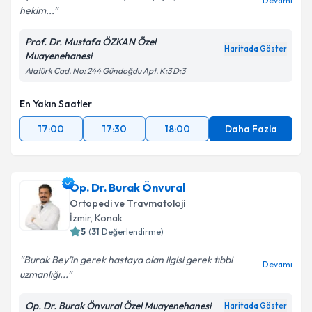
Devamı
hekim...
Prof. Dr. Mustafa ÖZKAN Özel
Haritada Göster
Muayenehanesi
Atatürk Cad. No: 244 Gündoğdu Apt. K:3 D:3
En Yakın Saatler
17:00
17:30
18:00
Daha Fazla
Op. Dr. Burak Önvural
Ortopedi ve Travmatoloji
İzmir
, Konak
5
(
31
Değerlendirme)
Burak Bey'in gerek hastaya olan ilgisi gerek tıbbi
Devamı
uzmanlığı...
Op. Dr. Burak Önvural Özel Muayenehanesi
Haritada Göster