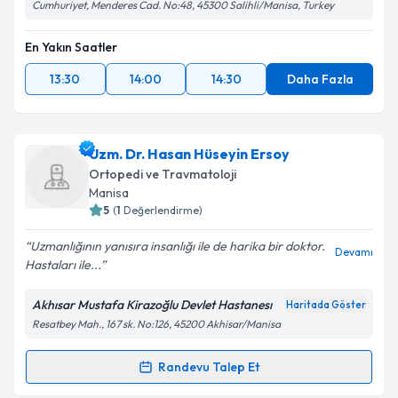
Cumhuriyet, Menderes Cad. No:48, 45300 Salihli/Manisa, Turkey
En Yakın Saatler
13:30
14:00
14:30
Daha Fazla
Uzm. Dr. Hasan Hüseyin Ersoy
Ortopedi ve Travmatoloji
Manisa
5
(
1
Değerlendirme)
Uzmanlığının yanısıra insanlığı ile de harika bir doktor.
Devamı
Hastaları ile...
Akhısar Mustafa Kirazoğlu Devlet Hastanesı
Haritada Göster
Resatbey Mah., 167 sk. No:126, 45200 Akhisar/Manisa
Randevu Talep Et
Randevu Takvimi Talebi