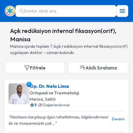
Doktor, klinik ara...
Açık redüksiyon internal fiksasyon(orif),
Manisa
Manisa
içinde toplam
7
Açık redüksiyon internal fiksasyon(orif)
uygulayan doktor - uzman bulundu
Filtrele
Akıllı Sıralama
Op. Dr. Nelo Lima
Ortopedi ve Travmatoloji
Manisa
, Salihli
5
(
21
Değerlendirme)
Hastasını karşılayışı ilgisi rahatlatması, bilgilendirmesi
Devamı
ile ve muayenesiyle çok...