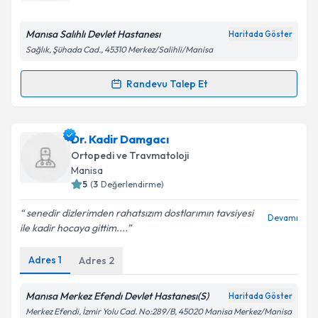
E-posta Adresiniz
Manısa Salıhlı Devlet Hastanesı
Haritada Göster
Sağlık, Şühada Cad., 45310 Merkez/Salihli/Manisa
Kişisel verilerimin işlenmesine ilişkin
Aydınlatma
Randevu Talep Et
Randevu Takvimi Talebi
Metni
'ni okudum ve kişisel verilerimin belirtilen
kapsamda işlenmesini kabul ediyorum.
Uzm. Dr. Ahmet Muhtar Uygur
için randevu takvimi
Dr. Kadir Damgacı
talebi oluşturun. Size bu uzmandan randevu almanız
Takvim Talebini Gönder
Ortopedi ve Travmatoloji
için bir takvim hazırlandığında e-posta ile
Manisa
bilgilendireceğiz.
5
(
3
Değerlendirme)
E-posta Adresiniz
senedir dizlerimden rahatsızım dostlarımın tavsiyesi
Devamı
ile kadir hocaya gittim....
Adres
1
Adres
2
Kişisel verilerimin işlenmesine ilişkin
Aydınlatma
Metni
'ni okudum ve kişisel verilerimin belirtilen
Manısa Merkez Efendı Devlet Hastanesı(S)
Haritada Göster
kapsamda işlenmesini kabul ediyorum.
Merkez Efendi, İzmir Yolu Cad. No:289/B, 45020 Manisa Merkez/Manisa