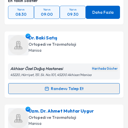
En Yakın Saatler
Yarın
Yarın
Yarın
Daha Fazla
08:30
09:00
09:30
Dr. Baki Satış
Ortopedi ve Travmatoloji
Manisa
Akhisar Özel Doğuş Hastanesi
Haritada Göster
45220, Hürriyet, 151. Sk. No:101, 45200 Akhisar/Manisa
Randevu Talep Et
Randevu Takvimi Talebi
Dr. Baki Satış
için randevu takvimi talebi oluşturun.
Uzm. Dr. Ahmet Muhtar Uygur
Size bu uzmandan randevu almanız için bir takvim
Ortopedi ve Travmatoloji
hazırlandığında e-posta ile bilgilendireceğiz.
Manisa