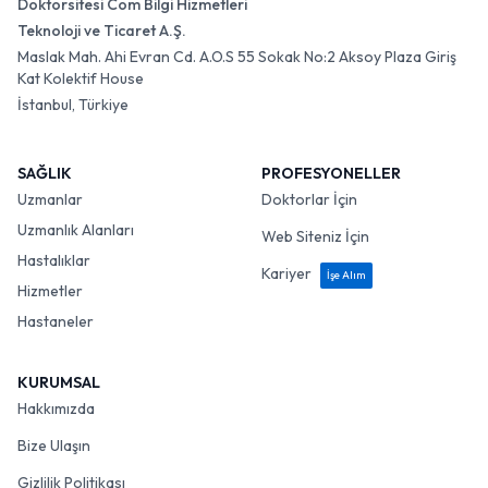
Doktorsitesi Com Bilgi Hizmetleri
Teknoloji ve Ticaret A.Ş.
Maslak Mah. Ahi Evran Cd. A.O.S 55 Sokak No:2 Aksoy Plaza Giriş
Kat Kolektif House
İstanbul, Türkiye
SAĞLIK
PROFESYONELLER
Uzmanlar
Doktorlar İçin
Uzmanlık Alanları
Web Siteniz İçin
Hastalıklar
Kariyer
İşe Alım
Hizmetler
Hastaneler
KURUMSAL
Hakkımızda
Bize Ulaşın
Gizlilik Politikası