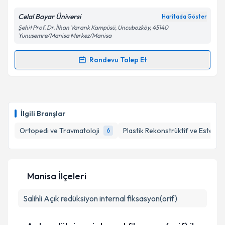
E-posta Adresiniz
Celal Bayar Üniversi
Haritada Göster
Şehit Prof. Dr. İlhan Varank Kampüsü, Uncubozköy, 45140
Yunusemre/Manisa Merkez/Manisa
Kişisel verilerimin işlenmesine ilişkin
Aydınlatma
Randevu Talep Et
Metni
'ni okudum ve kişisel verilerimin belirtilen
Randevu Takvimi Talebi
kapsamda işlenmesini kabul ediyorum.
Dr. Mustafa Kürşat Evrenos
için randevu takvimi
Takvim Talebini Gönder
talebi oluşturun. Size bu uzmandan randevu almanız
İlgili Branşlar
için bir takvim hazırlandığında e-posta ile
bilgilendireceğiz.
Ortopedi ve Travmatoloji
Plastik Rekonstrüktif ve Estetik 
6
E-posta Adresiniz
Manisa İlçeleri
Salihli
Açık redüksiyon internal fiksasyon(orif)
Kişisel verilerimin işlenmesine ilişkin
Aydınlatma
Metni
'ni okudum ve kişisel verilerimin belirtilen
kapsamda işlenmesini kabul ediyorum.