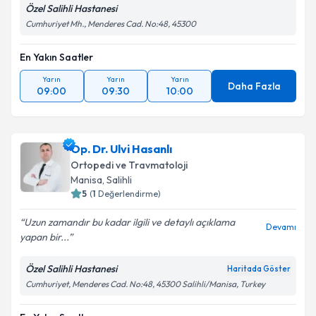
Özel Salihli Hastanesi
Cumhuriyet Mh., Menderes Cad. No:48, 45300
En Yakın Saatler
Yarın
Yarın
Yarın
Daha Fazla
09:00
09:30
10:00
Op. Dr. Ulvi Hasanlı
Ortopedi ve Travmatoloji
Manisa
, Salihli
5
(
1
Değerlendirme)
Uzun zamandır bu kadar ilgili ve detaylı açıklama
Devamı
yapan bir...
Özel Salihli Hastanesi
Haritada Göster
Cumhuriyet, Menderes Cad. No:48, 45300 Salihli/Manisa, Turkey