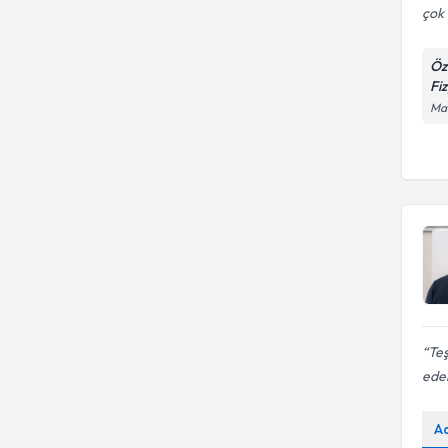
çok 
Öz
Fi
Man
Teş
ede
A