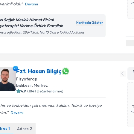
ka
verimli oldu
Devamı
el Sağlık Meslek Hizmet Birimi
Haritada Göster
zyoterapist Kerime Öztürk Emrullah
suroğlu Mah. 286/1 Sok. No:10 Daire:16 Modda Suites
Fzt. Hasan Bilgiç
Fizyoterapi
Balıkesir
, Merkez
4.9
(
1041
Değerlendirme)
his ve tedaviden çok memnun kaldım. Tebrik ve tavsiye
ka
rim.
Devamı
dres
1
Adres
2