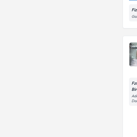
Fi
Ga
Fz
Bi
Ada
Da