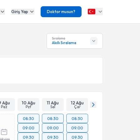
Giriş Yap
Doktor musun?
Sıralama
Akıllı Sıralama
9 Ağu
10 Ağu
11 Ağu
12 Ağu
Paz
Pzt
Sal
Çar
08:30
08:30
08:30
09:00
09:00
09:00
09:30
09:30
09:30
Takvim