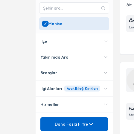
bir..
Öz
Manisa
Cum
İlçe
Yakınımda Ara
Branşlar
Konumuma yakın uzmanları
Salihli
göster
Yunusemre
İlgi Alanları
Ayak Bileği Kırıkları
Hizmetler
Fizyoterapi
Fi
Mer
Ortopedi ve Travmatoloji
Mezuniyet
Ayak Bileği Kırıkları
Daha Fazla Filtre