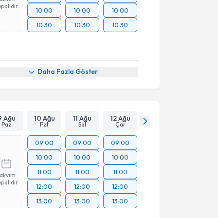
palıdır
10:00
10:00
10:00
10:30
10:30
10:30
Daha Fazla Göster
9 Ağu
10 Ağu
11 Ağu
12 Ağu
Paz
Pzt
Sal
Çar
09:00
09:00
09:00
10:00
10:00
10:00
11:00
11:00
11:00
Takvim
palıdır
12:00
12:00
12:00
13:00
13:00
13:00