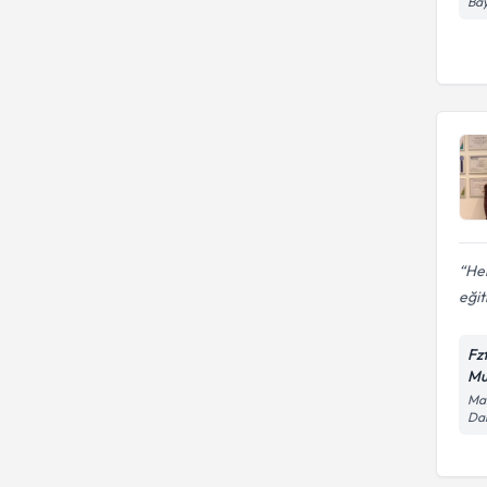
Bay
Hem
eğit
Fz
Mu
Man
Dai