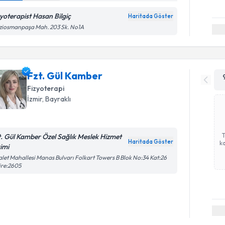
zyoterapist Hasan Bilgiç
Haritada Göster
ziosmanpaşa Mah. 203 Sk. No1A
Fzt. Gül Kamber
Fizyoterapi
İzmir
, Bayraklı
t. Gül Kamber Özel Sağlık Meslek Hizmet
Haritada Göster
ka
rimi
let Mahallesi Manas Bulvarı Folkart Towers B Blok No:34 Kat:26
ire:2605