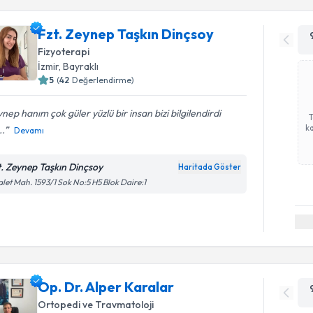
Fzt. Zeynep Taşkın Dinçsoy
Fizyoterapi
İzmir
, Bayraklı
5
(
42
Değerlendirme)
nep hanım çok güler yüzlü bir insan bizi bilgilendirdi
ka
..
Devamı
t. Zeynep Taşkın Dinçsoy
Haritada Göster
let Mah. 1593/1 Sok No:5 H5 Blok Daire:1
Op. Dr. Alper Karalar
Ortopedi ve Travmatoloji