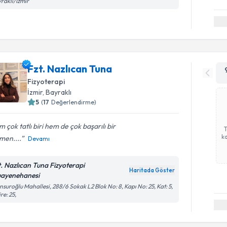
raklı/İzmir
Fzt. Nazlıcan Tuna
Fizyoterapi
İzmir
, Bayraklı
5
(
17
Değerlendirme)
 çok tatlı biri hem de çok başarılı bir
ka
men....
Devamı
t. Nazlıcan Tuna Fizyoterapi
Haritada Göster
ayenehanesi
suroğlu Mahallesi, 288/6 Sokak L2 Blok No: 8, Kapı No: 25, Kat: 5,
re: 25,