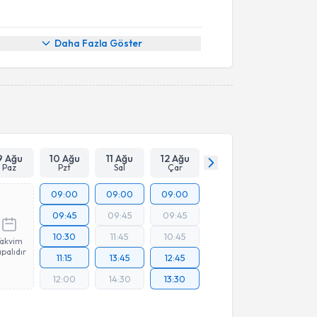
Daha Fazla Göster
9 Ağu
10 Ağu
11 Ağu
12 Ağu
Paz
Pzt
Sal
Çar
09:00
09:00
09:00
09:45
09:45
09:45
10:30
11:45
10:45
Takvim
palıdır
11:15
13:45
12:45
12:00
14:30
13:30