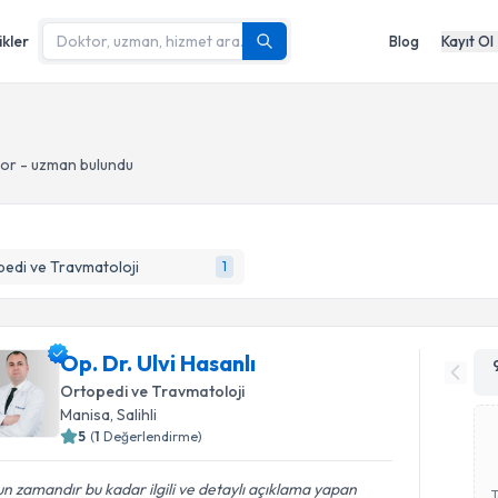
ikler
Blog
Kayıt Ol
tor - uzman bulundu
edi ve Travmatoloji
1
Op. Dr. Ulvi Hasanlı
Ortopedi ve Travmatoloji
Manisa
, Salihli
5
(
1
Değerlendirme)
n zamandır bu kadar ilgili ve detaylı açıklama yapan