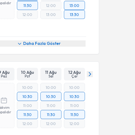
palıdır
11:30
12:00
13:00
12:00
13:00
13:30
Daha Fazla Göster
9 Ağu
10 Ağu
11 Ağu
12 Ağu
Paz
Pzt
Sal
Çar
10:00
10:00
10:00
10:30
10:30
10:30
11:00
11:00
11:00
Takvim
palıdır
11:30
11:30
11:30
12:00
12:00
12:00