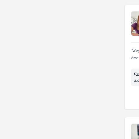
Zey
her.
Fz
Ada