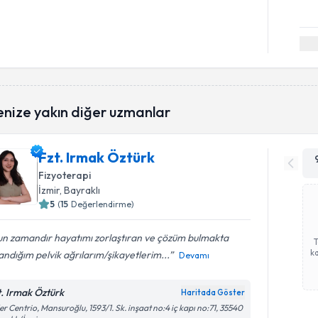
enize yakın diğer uzmanlar
Fzt. Irmak Öztürk
Fizyoterapi
İzmir
, Bayraklı
5
(
15
Değerlendirme)
un zamandır hayatımı zorlaştıran ve çözüm bulmakta
ka
andığım pelvik ağrılarım/şikayetlerim...
Devamı
t. Irmak Öztürk
Haritada Göster
er Centrio, Mansuroğlu, 1593/1. Sk. inşaat no:4 iç kapı no:71, 35540