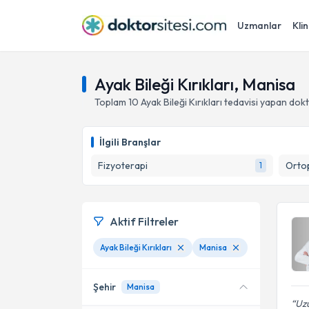
Uzmanlar
Klin
Ayak Bileği Kırıkları, Manisa
Toplam
10
Ayak Bileği Kırıkları
tedavisi yapan dok
İlgili Branşlar
Fizyoterapi
Ortop
1
Aktif Filtreler
Ayak Bileği Kırıkları
Manisa
Şehir
Manisa
Uzu