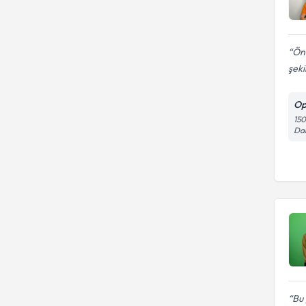
Önc
şeki
Op
150
Dai
Bu 