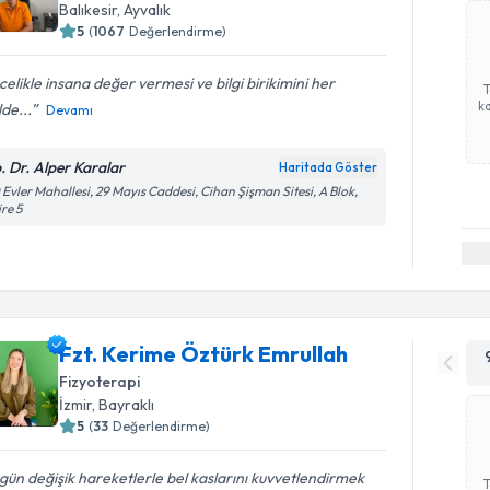
Balıkesir
, Ayvalık
5
(
1067
Değerlendirme)
elikle insana değer vermesi ve bilgi birikimini her
ka
lde...
Devamı
. Dr. Alper Karalar
Haritada Göster
 Evler Mahallesi, 29 Mayıs Caddesi, Cihan Şişman Sitesi, A Blok,
re 5
Fzt. Kerime Öztürk Emrullah
Fizyoterapi
İzmir
, Bayraklı
5
(
33
Değerlendirme)
gün değişik hareketlerle bel kaslarını kuvvetlendirmek