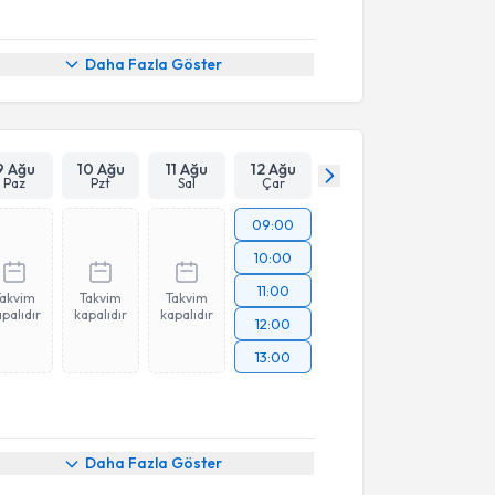
Daha Fazla Göster
9 Ağu
10 Ağu
11 Ağu
12 Ağu
Paz
Pzt
Sal
Çar
09:00
10:00
11:00
Takvim
Takvim
Takvim
palıdır
kapalıdır
kapalıdır
12:00
13:00
Daha Fazla Göster