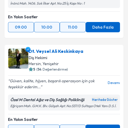
İnönü Mah. 1406. Sok İlker Apt. No:25 İç Kapı No : 1
En Yakın Saatler
09:00
10:00
11:00
Daha Fazla
Dt. Veysel Ali Keskinkaya
Diş Hekimi
Mersin
, Yenişehir
5
(
54
Değerlendirme)
Güven, kalite, hijyen, başarılı operasyon için çok
Devamı
teşekkür ederim...
Özel M Dental Ağız ve Diş Sağlığı Polikliniği
Haritada Göster
Eğriçam Mah. G.M.K. Blv. Gülşah Apt. No:537/D Sultaşa Oteli Yanı D.S.İ.
En Yakın Saatler