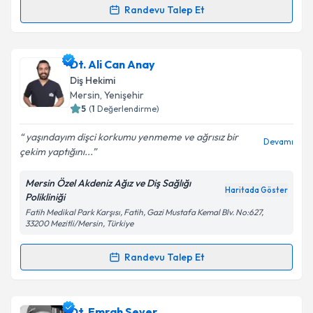
Randevu Talep Et
Randevu Takvimi Talebi
Takvim Talebini Gönder
Uzm. Dt. İnan Kürem
için randevu takvimi talebi
Dt. Ali Can Anay
oluşturun. Size bu uzmandan randevu almanız için bir
Diş Hekimi
takvim hazırlandığında e-posta ile bilgilendireceğiz.
Mersin
, Yenişehir
5
(
1
Değerlendirme)
E-posta Adresiniz
yaşındayım dişci korkumu yenmeme ve ağrısız bir
Devamı
çekim yaptığını...
Mersin Özel Akdeniz Ağız ve Diş Sağlığı
Kişisel verilerimin işlenmesine ilişkin
Aydınlatma
Haritada Göster
Polikliniği
Metni
'ni okudum ve kişisel verilerimin belirtilen
Fatih Medikal Park Karşısı, Fatih, Gazi Mustafa Kemal Blv. No:627,
kapsamda işlenmesini kabul ediyorum.
33200 Mezitli/Mersin, Türkiye
Randevu Talep Et
Takvim Talebini Gönder
Randevu Takvimi Talebi
Dt. Ali Can Anay
için randevu takvimi talebi oluşturun.
Dt. Emrah Sever