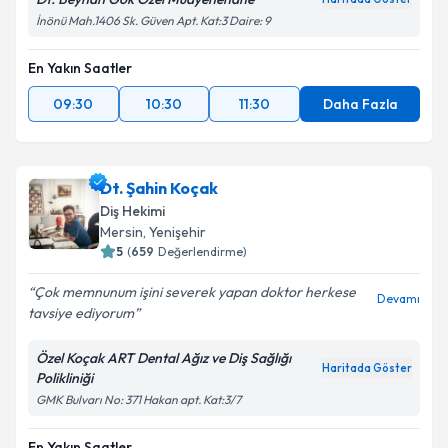
İnönü Mah.1406 Sk. Güven Apt. Kat:3 Daire: 9
En Yakın Saatler
09:30
10:30
11:30
Daha Fazla
Dt. Şahin Koçak
Diş Hekimi
Mersin
, Yenişehir
5
(
659
Değerlendirme)
Çok memnunum işini severek yapan doktor herkese
Devamı
tavsiye ediyorum
Özel Koçak ART Dental Ağız ve Diş Sağlığı
Haritada Göster
Polikliniği
GMK Bulvarı No: 371 Hakan apt. Kat:3/7
En Yakın Saatler