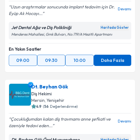
Uzun araştırmalar sonucunda implant tedavim için Dr.
Devamı
Eyüp Ak Hocayı...
Jet Dental Ağız ve Diş Polikliniği
Haritada Göster
Menderes Mahallesi, Gmk Bulvarı, No:719/A Mezitli Apartmanı
En Yakın Saatler
09:00
09:30
10:00
Daha Fazla
Dt. Beyhan Gök
Diş Hekimi
Mersin
, Yenişehir
4.9
(
56
Değerlendirme)
Çocukluğumdan kalan diş travmamı anne şefkati ve
Devamı
özeniyle tedavi eden...
Dt. Beyhan Gök Özel Muayenehane
Haritada Göster