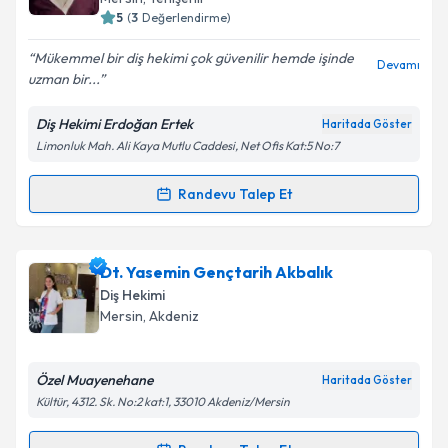
5
(
3
Değerlendirme)
E-posta Adresiniz
Mükemmel bir diş hekimi çok güvenilir hemde işinde
Devamı
uzman bir...
Diş Hekimi Erdoğan Ertek
Haritada Göster
Kişisel verilerimin işlenmesine ilişkin
Aydınlatma
Limonluk Mah. Ali Kaya Mutlu Caddesi, Net Ofis Kat:5 No:7
Metni
'ni okudum ve kişisel verilerimin belirtilen
kapsamda işlenmesini kabul ediyorum.
Randevu Talep Et
Randevu Takvimi Talebi
Takvim Talebini Gönder
Dt. Erdoğan Ertek
için randevu takvimi talebi
Dt. Yasemin Gençtarih Akbalık
oluşturun. Size bu uzmandan randevu almanız için bir
Diş Hekimi
takvim hazırlandığında e-posta ile bilgilendireceğiz.
Mersin
, Akdeniz
E-posta Adresiniz
Özel Muayenehane
Haritada Göster
Kültür, 4312. Sk. No:2 kat:1, 33010 Akdeniz/Mersin