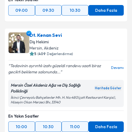
09:00
09:30
10:30
Daha Fazla
Dt. Kenan Sevi
Diş Hekimi
Mersin
, Akdeniz
5
(
409
Değerlendirme)
Tedavinin ayrıntılı izahı güzeldi randevu saati biraz
Devamı
gecikti bekleme salonunda...
Mersin Özel Akdeniz Ağız ve Diş Sağlığı
Haritada Göster
Polikliniği
İkinci Çevreyolu Bahçelievler Mh. H. No:480(çati Restaurant Karşisi),
Hüseyin Okan Merzeci Blv, 33140
En Yakın Saatler
10:00
10:30
11:00
Daha Fazla