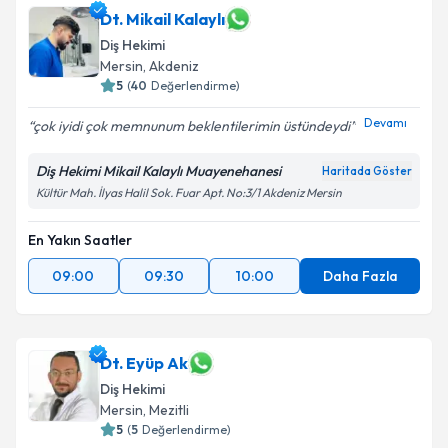
Dt. Mikail Kalaylı
Diş Hekimi
Mersin
, Akdeniz
5
(
40
Değerlendirme)
Devamı
çok iyidi çok memnunum beklentilerimin üstündeydi
Diş Hekimi Mikail Kalaylı Muayenehanesi
Haritada Göster
Kültür Mah. İlyas Halil Sok. Fuar Apt. No:3/1 Akdeniz Mersin
En Yakın Saatler
09:00
09:30
10:00
Daha Fazla
Dt. Eyüp Ak
Diş Hekimi
Mersin
, Mezitli
5
(
5
Değerlendirme)