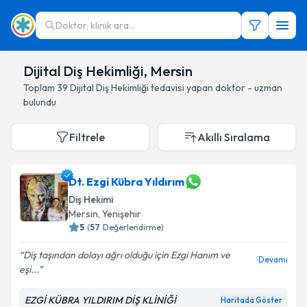
Doktor, klinik ara...
Dijital Diş Hekimliği, Mersin
Toplam
39
Dijital Diş Hekimliği
tedavisi yapan doktor - uzman
bulundu
Filtrele
Akıllı Sıralama
Dt. Ezgi Kübra Yıldırım
Diş Hekimi
Mersin
, Yenişehir
5
(
57
Değerlendirme)
Diş taşından dolayı ağrı olduğu için Ezgi Hanım ve
Devamı
eşi...
EZGİ KÜBRA YILDIRIM DİŞ KLİNİĞİ
Haritada Göster