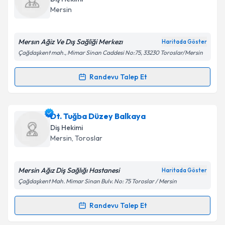
takvim hazırlandığında e-posta ile bilgilendireceğiz.
Mersin
E-posta Adresiniz
Mersın Ağiz Ve Dış Sağliği Merkezı
Haritada Göster
Çağdaşkent mah., Mimar Sinan Caddesi No:75, 33230 Toroslar/Mersin
Kişisel verilerimin işlenmesine ilişkin
Aydınlatma
Randevu Talep Et
Randevu Takvimi Talebi
Metni
'ni okudum ve kişisel verilerimin belirtilen
kapsamda işlenmesini kabul ediyorum.
Dt. Hilal Şanlı
için randevu takvimi talebi oluşturun.
Dt. Tuğba Düzey Balkaya
Size bu uzmandan randevu almanız için bir takvim
Takvim Talebini Gönder
Diş Hekimi
hazırlandığında e-posta ile bilgilendireceğiz.
Mersin
, Toroslar
E-posta Adresiniz
Mersin Ağız Diş Sağlığı Hastanesi
Haritada Göster
Çağdaşkent Mah. Mimar Sinan Bulv. No: 75 Toroslar / Mersin
Kişisel verilerimin işlenmesine ilişkin
Aydınlatma
Randevu Talep Et
Randevu Takvimi Talebi
Metni
'ni okudum ve kişisel verilerimin belirtilen