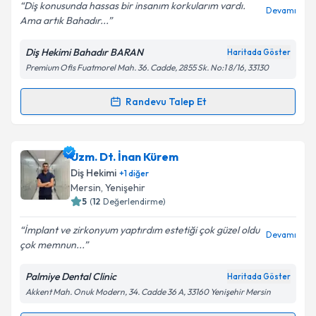
Diş konusunda hassas bir insanım korkularım vardı.
Devamı
Ama artık Bahadır...
Diş Hekimi Bahadır BARAN
Haritada Göster
Kişisel verilerimin işlenmesine ilişkin
Aydınlatma
Premium Ofis Fuatmorel Mah. 36. Cadde, 2855 Sk. No:1 8/16, 33130
Metni
'ni okudum ve kişisel verilerimin belirtilen
kapsamda işlenmesini kabul ediyorum.
Randevu Talep Et
Randevu Takvimi Talebi
Takvim Talebini Gönder
Dt. Bahadır Baran
için randevu takvimi talebi
Uzm. Dt. İnan Kürem
oluşturun. Size bu uzmandan randevu almanız için bir
Diş Hekimi
+
1
diğer
takvim hazırlandığında e-posta ile bilgilendireceğiz.
Mersin
, Yenişehir
5
(
12
Değerlendirme)
E-posta Adresiniz
İmplant ve zirkonyum yaptırdım estetiği çok güzel oldu
Devamı
çok memnun...
Palmiye Dental Clinic
Haritada Göster
Kişisel verilerimin işlenmesine ilişkin
Aydınlatma
Akkent Mah. Onuk Modern, 34. Cadde 36 A, 33160 Yenişehir Mersin
Metni
'ni okudum ve kişisel verilerimin belirtilen
kapsamda işlenmesini kabul ediyorum.