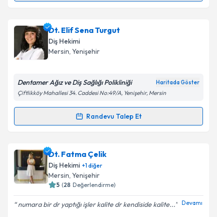
Metni
'ni okudum ve kişisel verilerimin belirtilen
kapsamda işlenmesini kabul ediyorum.
Dt. Muzaffer Seyda
için randevu takvimi talebi
Dt. Elif Sena Turgut
oluşturun. Size bu uzmandan randevu almanız için bir
Takvim Talebini Gönder
Diş Hekimi
takvim hazırlandığında e-posta ile bilgilendireceğiz.
Mersin
, Yenişehir
E-posta Adresiniz
Dentamer Ağız ve Diş Sağlığı Polikliniği
Haritada Göster
Çiftlikköy Mahallesi 34. Caddesi No:49/A, Yenişehir, Mersin
Kişisel verilerimin işlenmesine ilişkin
Aydınlatma
Randevu Talep Et
Randevu Takvimi Talebi
Metni
'ni okudum ve kişisel verilerimin belirtilen
kapsamda işlenmesini kabul ediyorum.
Dt. Elif Sena Turgut
için randevu takvimi talebi
Dt. Fatma Çelik
oluşturun. Size bu uzmandan randevu almanız için bir
Takvim Talebini Gönder
Diş Hekimi
+
1
diğer
takvim hazırlandığında e-posta ile bilgilendireceğiz.
Mersin
, Yenişehir
5
(
28
Değerlendirme)
E-posta Adresiniz
Devamı
numara bir dr yaptığı işler kalite dr kendiside kalite...