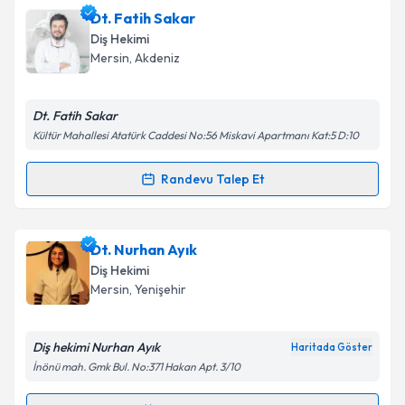
Dt. Kutlay Özcan
için randevu takvimi talebi
Dt. Fatih Sakar
oluşturun. Size bu uzmandan randevu almanız için bir
Takvim Talebini Gönder
Diş Hekimi
takvim hazırlandığında e-posta ile bilgilendireceğiz.
Mersin
, Akdeniz
E-posta Adresiniz
Dt. Fatih Sakar
Kültür Mahallesi Atatürk Caddesi No:56 Miskavi Apartmanı Kat:5 D:10
Kişisel verilerimin işlenmesine ilişkin
Aydınlatma
Randevu Talep Et
Randevu Takvimi Talebi
Metni
'ni okudum ve kişisel verilerimin belirtilen
kapsamda işlenmesini kabul ediyorum.
Dt. Fatih Sakar
için randevu takvimi talebi oluşturun.
Dt. Nurhan Ayık
Size bu uzmandan randevu almanız için bir takvim
Takvim Talebini Gönder
Diş Hekimi
hazırlandığında e-posta ile bilgilendireceğiz.
Mersin
, Yenişehir
E-posta Adresiniz
Diş hekimi Nurhan Ayık
Haritada Göster
İnönü mah. Gmk Bul. No:371 Hakan Apt. 3/10