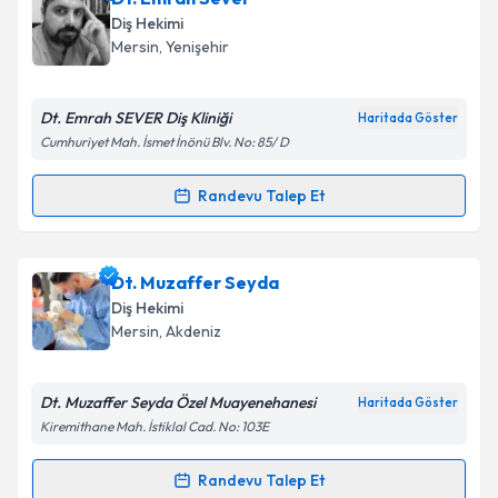
Size bu uzmandan randevu almanız için bir takvim
Diş Hekimi
hazırlandığında e-posta ile bilgilendireceğiz.
Mersin
, Yenişehir
E-posta Adresiniz
Dt. Emrah SEVER Diş Kliniği
Haritada Göster
Cumhuriyet Mah. İsmet İnönü Blv. No: 85/ D
Kişisel verilerimin işlenmesine ilişkin
Aydınlatma
Randevu Talep Et
Randevu Takvimi Talebi
Metni
'ni okudum ve kişisel verilerimin belirtilen
kapsamda işlenmesini kabul ediyorum.
Dt. Emrah Sever
için randevu takvimi talebi
Dt. Muzaffer Seyda
oluşturun. Size bu uzmandan randevu almanız için bir
Takvim Talebini Gönder
Diş Hekimi
takvim hazırlandığında e-posta ile bilgilendireceğiz.
Mersin
, Akdeniz
E-posta Adresiniz
Dt. Muzaffer Seyda Özel Muayenehanesi
Haritada Göster
Kiremithane Mah. İstiklal Cad. No: 103E
Kişisel verilerimin işlenmesine ilişkin
Aydınlatma
Randevu Talep Et
Randevu Takvimi Talebi