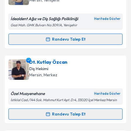
Mersin
, Yenişehir
E-posta Adresiniz
İdealdent Ağız ve Diş Sağlığı Polikliniği
Haritada Göster
Gazi Mah. GMK Bulvarı No:309/A, Yenişehir
Kişisel verilerimin işlenmesine ilişkin
Aydınlatma
Randevu Talep Et
Randevu Takvimi Talebi
Metni
'ni okudum ve kişisel verilerimin belirtilen
kapsamda işlenmesini kabul ediyorum.
Dt. Ruhengiz Efendiyeva
için randevu takvimi talebi
Dt. Kutlay Özcan
oluşturun. Size bu uzmandan randevu almanız için bir
Takvim Talebini Gönder
Diş Hekimi
takvim hazırlandığında e-posta ile bilgilendireceğiz.
Mersin
, Merkez
E-posta Adresiniz
Özel Muayenehane
Haritada Göster
İstiklal Cad./144 Sok. Mahmut Kurt Apt. D:4, 33020 İçel Merkez/Mersin
Kişisel verilerimin işlenmesine ilişkin
Aydınlatma
Randevu Talep Et
Randevu Takvimi Talebi
Metni
'ni okudum ve kişisel verilerimin belirtilen
kapsamda işlenmesini kabul ediyorum.