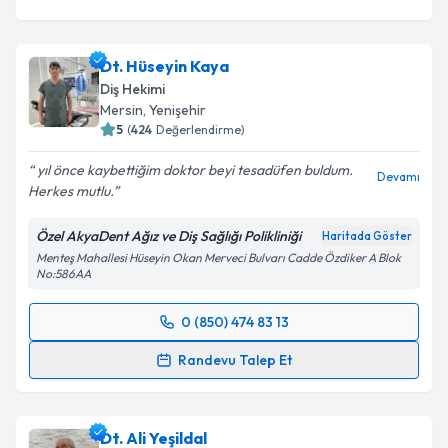
Dt. Hüseyin Kaya
Diş Hekimi
Mersin
, Yenişehir
5
(
424
Değerlendirme)
yıl önce kaybettiğim doktor beyi tesadüfen buldum.
Devamı
Herkes mutlu.
Özel AkyaDent Ağız ve Diş Sağlığı Polikliniği
Haritada Göster
Menteş Mahallesi Hüseyin Okan Merveci Bulvarı Cadde Özdiker A Blok
No:586AA
0 (850) 474 83 13
Randevu Takvimi Talebi
Randevu Talep Et
Dt. Hüseyin Kaya
için randevu takvimi talebi
oluşturun. Size bu uzmandan randevu almanız için bir
Dt. Ali Yeşildal
takvim hazırlandığında e-posta ile bilgilendireceğiz.