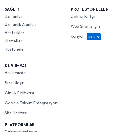
SAĞLIK
PROFESYONELLER
Uzmanlar
Doktorlar İçin
Uzmanlık Alanları
Web Siteniz İçin
Hastalıklar
Kariyer
İşe Alım
Hizmetler
Hastaneler
KURUMSAL
Hakkımızda
Bize Ulaşın
Gizlilik Politikası
Google Takvim Entegrasyonu
Site Haritası
PLATFORMLAR
Doktorsitesi.com