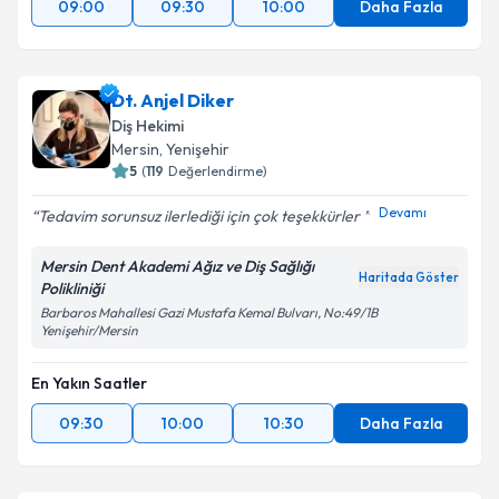
09:00
09:30
10:00
Daha Fazla
Dt. Anjel Diker
Diş Hekimi
Mersin
, Yenişehir
5
(
119
Değerlendirme)
Devamı
Tedavim sorunsuz ilerlediği için çok teşekkürler
Mersin Dent Akademi Ağız ve Diş Sağlığı
Haritada Göster
Polikliniği
Barbaros Mahallesi Gazi Mustafa Kemal Bulvarı, No:49/1B
Yenişehir/Mersin
En Yakın Saatler
09:30
10:00
10:30
Daha Fazla