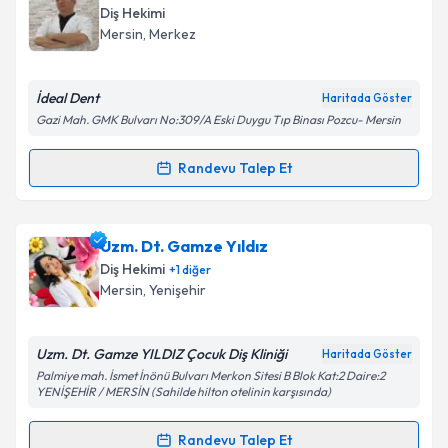
Diş Hekimi
E-posta Adresiniz
Mersin
, Merkez
İdeal Dent
Haritada Göster
Gazi Mah. GMK Bulvarı No:309/A Eski Duygu Tıp Binası Pozcu- Mersin
Kişisel verilerimin işlenmesine ilişkin
Aydınlatma
Metni
'ni okudum ve kişisel verilerimin belirtilen
Randevu Talep Et
kapsamda işlenmesini kabul ediyorum.
Randevu Takvimi Talebi
Takvim Talebini Gönder
Dt. Ali Yeşildal
için randevu takvimi talebi oluşturun.
Uzm. Dt. Gamze Yıldız
Size bu uzmandan randevu almanız için bir takvim
Diş Hekimi
+
1
diğer
hazırlandığında e-posta ile bilgilendireceğiz.
Mersin
, Yenişehir
E-posta Adresiniz
Uzm. Dt. Gamze YILDIZ Çocuk Diş Kliniği
Haritada Göster
Palmiye mah. İsmet İnönü Bulvarı Merkon Sitesi B Blok Kat:2 Daire:2
YENİŞEHİR / MERSİN (Sahilde hilton otelinin karşısında)
Kişisel verilerimin işlenmesine ilişkin
Aydınlatma
Randevu Talep Et
Metni
'ni okudum ve kişisel verilerimin belirtilen