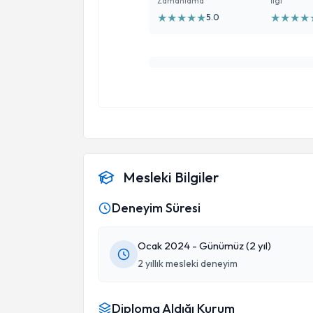
Zamanlama
İlgi
★
★
★
★
★
★
★
★
★
5.0
Mesleki Bilgiler
Deneyim Süresi
Ocak 2024 - Günümüz (2 yıl)
2 yıllık mesleki deneyim
Diploma Aldığı Kurum