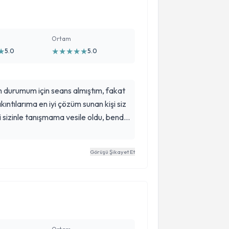
Ortam
★
★
★
★
★
★
5.0
5.0
 durumum için seans almıştım, fakat
kıntılarıma en iyi çözüm sunan kişi siz
i sizinle tanışmama vesile oldu, bende
lığıyla tavsiye ediyorum. Danışanınız
m.
Görüşü Şikayet Et