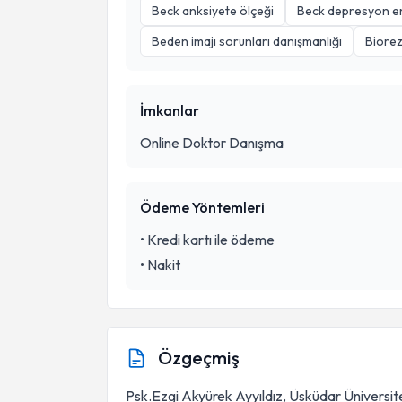
Beck anksiyete ölçeği
Beck depresyon e
Beden imajı sorunları danışmanlığı
Biore
İmkanlar
Online Doktor Danışma
Ödeme Yöntemleri
•
Kredi kartı ile ödeme
•
Nakit
Özgeçmiş
Psk.Ezgi Akyürek Ayyıldız, Üsküdar Üniversit