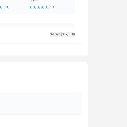
Ortam
★
★
★
★
★
★
5.0
5.0
Görüşü Şikayet Et