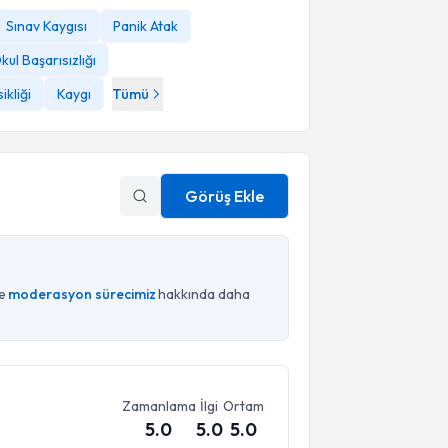
Sınav Kaygısı
Panik Atak
kul Başarısızlığı
kliği
Kaygı
Tümü
Görüş Ekle
ce
moderasyon sürecimiz
hakkında daha
Zamanlama
İlgi
Ortam
5.0
5.0
5.0