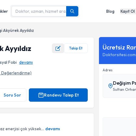
ikler
Blog
Kayıt Ol
i Akyürek Ayyıldız
Ücretsiz Ra
k Ayyıldız
Takip Et
Doktorsitesi.com
osyal Fobi
devamı
Adres
3
Değerlendirme)
Değişim Ps
Soru Sor
Randevu Talep Et
z enerjisi çok yüksek...
devamı