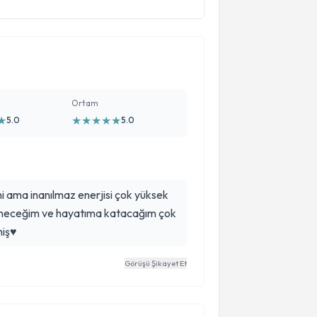
Ortam
★
★
★
★
★
★
5.0
5.0
i ama inanılmaz enerjisi çok yüksek
reneceğim ve hayatıma katacağım çok
iş♥️
Görüşü Şikayet Et