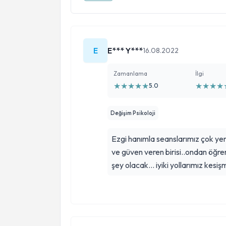
E
E*** Y***
16.08.2022
Zamanlama
İlgi
★
★
★
★
★
★
★
★
★
5.0
Değişim Psikoloji
Ezgi hanımla seanslarımız çok yen
ve güven veren birisi..ondan öğ
şey olacak... iyiki yollarımız kesişm