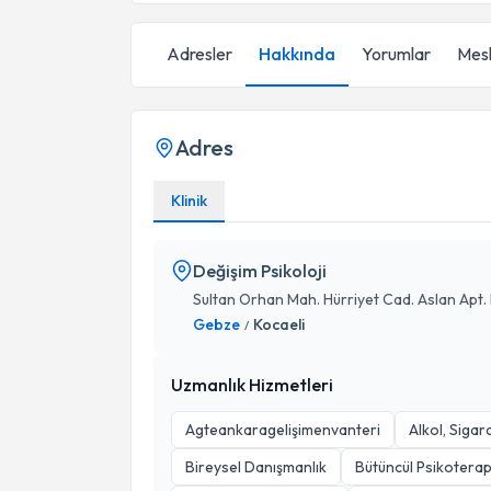
Adresler
Hakkında
Yorumlar
Mesl
Adres
Klinik
Değişim Psikoloji
Sultan Orhan Mah. Hürriyet Cad. Aslan Apt
Gebze
Kocaeli
/
Uzmanlık Hizmetleri
Agteankaragelişimenvanteri
Alkol, Sigar
Bireysel Danışmanlık
Bütüncül Psikoterap