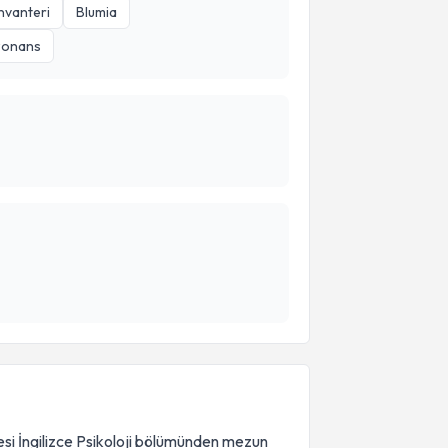
nvanteri
Blumia
zonans
esi İngilizce Psikoloji bölümünden mezun