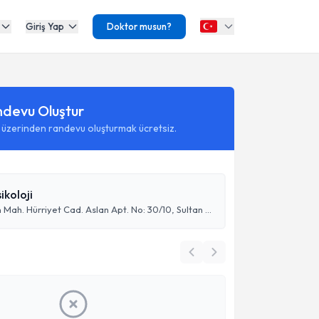
Giriş Yap
Doktor musun?
ndevu Oluştur
 üzerinden randevu oluşturmak ücretsiz.
ikoloji
Sultan Orhan Mah. Hürriyet Cad. Aslan Apt. No: 30/10, Sultan Orhan, 41400 Gebze