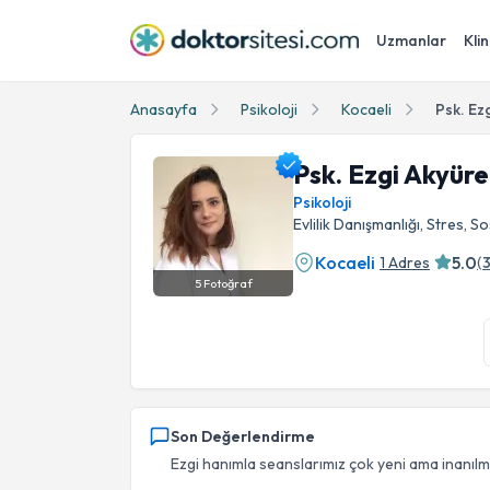
Uzmanlar
Klin
Anasayfa
Psikoloji
Kocaeli
Psk. Ezg
Psk. Ezgi Akyüre
Psikoloji
Evlilik Danışmanlığı, Stres, S
Kocaeli
5.0
1 Adres
(
5
Fotoğraf
Psk. Ezgi Akyürek Ayyıldız Profil Fotoğrafı
Son Değerlendirme
Ezgi hanımla seanslarımız çok yeni ama inanılma