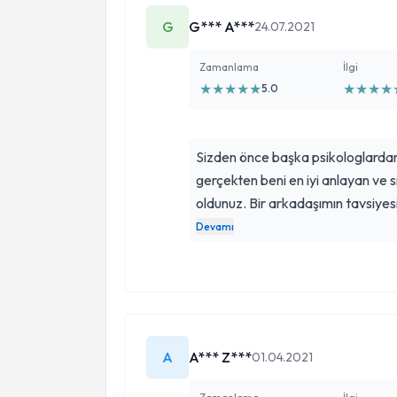
G
G*** A***
24.07.2021
Zamanlama
İlgi
★
★
★
★
★
★
★
★
★
5.0
Sizden önce başka psikologlardan
gerçekten beni en iyi anlayan ve sı
oldunuz. Bir arkadaşımın tavsiyes
şimdi başkalarına sizi gönül rahat
Devamı
olarak size çok teşekkür ediyoru
A
A*** Z***
01.04.2021