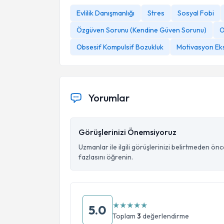
Evlilik Danışmanlığı
Stres
Sosyal Fobi
Özgüven Sorunu (Kendine Güven Sorunu)
O
Obsesif Kompulsif Bozukluk
Motivasyon Eksi
Yorumlar
Görüşlerinizi Önemsiyoruz
Uzmanlar ile ilgili görüşlerinizi belirtmeden ön
fazlasını öğrenin.
★
★
★
★
★
5.0
Toplam
3
değerlendirme