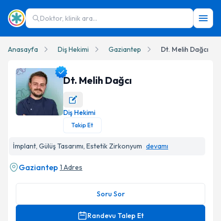
Doktor, klinik ara...
Anasayfa
Diş Hekimi
Gaziantep
Dt. Melih Dağcı
Dt. Melih Dağcı
Diş Hekimi
Dt. Melih Dağcı Profil Fotoğrafı
Takip Et
İmplant, Gülüş Tasarımı, Estetik Zirkonyum
devamı
Gaziantep
1 Adres
Soru Sor
Randevu Talep Et