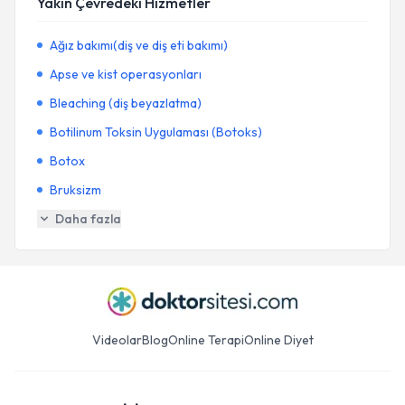
Yakın Çevredeki Hizmetler
Ağız bakımı(diş ve diş eti bakımı)
Apse ve kist operasyonları
Bleaching (diş beyazlatma)
Botilinum Toksin Uygulaması (Botoks)
Botox
Bruksizm
Daha fazla
Videolar
Blog
Online Terapi
Online Diyet