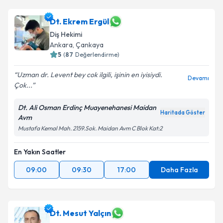
Dt. Ekrem Ergül
Diş Hekimi
Ankara
, Çankaya
5
(
87
Değerlendirme)
Uzman dr. Levent bey cok ilgili, işinin en iyisiydi.
Devamı
Çok...
Dt. Ali Osman Erdinç Muayenehanesi Maidan
Haritada Göster
Avm
Mustafa Kemal Mah. 2159.Sok. Maidan Avm C Blok Kat:2
En Yakın Saatler
09:00
09:30
17:00
Daha Fazla
Dt. Mesut Yalçın