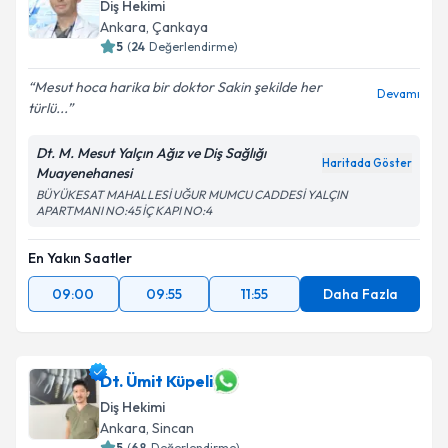
Diş Hekimi
Ankara
, Çankaya
5
(
24
Değerlendirme)
Mesut hoca harika bir doktor Sakin şekilde her
Devamı
türlü...
Dt. M. Mesut Yalçın Ağız ve Diş Sağlığı
Haritada Göster
Muayenehanesi
BÜYÜKESAT MAHALLESİ UĞUR MUMCU CADDESİ YALÇIN
APARTMANI NO:45 İÇ KAPI NO:4
En Yakın Saatler
09:00
09:55
11:55
Daha Fazla
Dt. Ümit Küpeli
Diş Hekimi
Ankara
, Sincan
5
(
68
Değerlendirme)