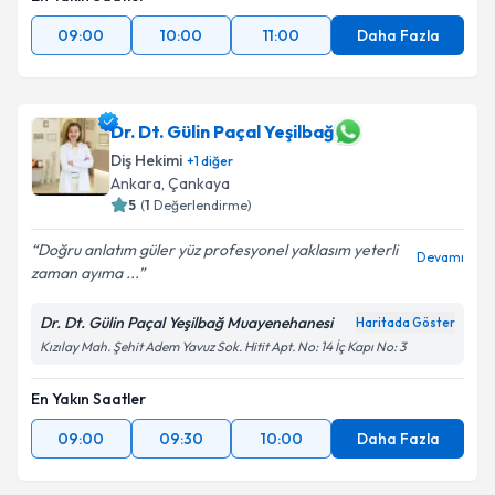
09:00
10:00
11:00
Daha Fazla
Dr. Dt. Gülin Paçal Yeşilbağ
Diş Hekimi
+
1
diğer
Ankara
, Çankaya
5
(
1
Değerlendirme)
Doğru anlatım güler yüz profesyonel yaklasım yeterli
Devamı
zaman ayıma ...
Dr. Dt. Gülin Paçal Yeşilbağ Muayenehanesi
Haritada Göster
Kızılay Mah. Şehit Adem Yavuz Sok. Hitit Apt. No: 14 İç Kapı No: 3
En Yakın Saatler
09:00
09:30
10:00
Daha Fazla