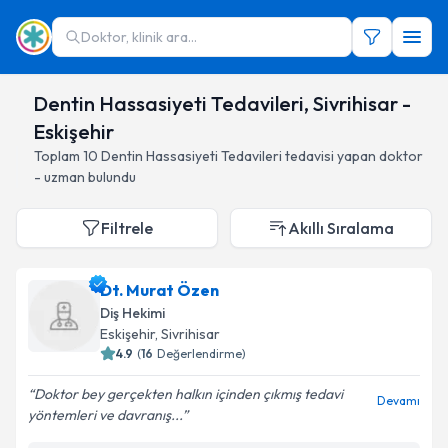
Doktor, klinik ara...
Dentin Hassasiyeti Tedavileri, Sivrihisar -
Eskişehir
Toplam
10
Dentin Hassasiyeti Tedavileri
tedavisi yapan doktor
- uzman bulundu
Filtrele
Akıllı Sıralama
Dt. Murat Özen
Diş Hekimi
Eskişehir
, Sivrihisar
4.9
(
16
Değerlendirme)
Doktor bey gerçekten halkın içinden çıkmış tedavi
Devamı
yöntemleri ve davranış...