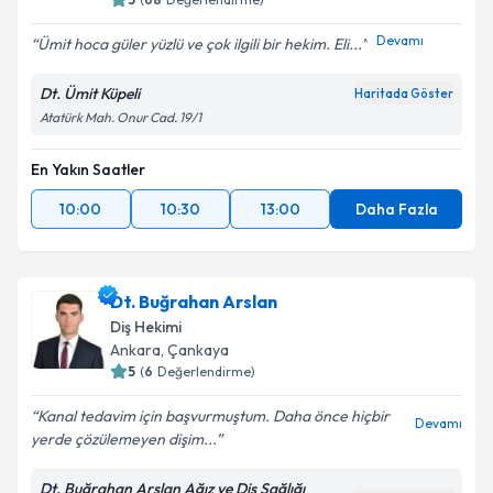
Devamı
Ümit hoca güler yüzlü ve çok ilgili bir hekim. Eli...
Dt. Ümit Küpeli
Haritada Göster
Atatürk Mah. Onur Cad. 19/1
En Yakın Saatler
10:00
10:30
13:00
Daha Fazla
Dt. Buğrahan Arslan
Diş Hekimi
Ankara
, Çankaya
5
(
6
Değerlendirme)
Kanal tedavim için başvurmuştum. Daha önce hiçbir
Devamı
yerde çözülemeyen dişim...
Dt. Buğrahan Arslan Ağız ve Diş Sağlığı