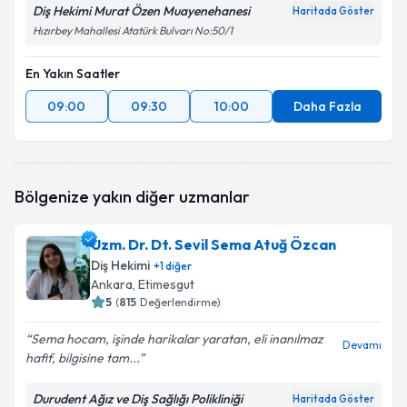
Diş Hekimi Murat Özen Muayenehanesi
Haritada Göster
Hızırbey Mahallesi Atatürk Bulvarı No:50/1
En Yakın Saatler
09:00
09:30
10:00
Daha Fazla
Bölgenize yakın diğer uzmanlar
Uzm. Dr. Dt. Sevil Sema Atuğ Özcan
Diş Hekimi
+
1
diğer
Ankara
, Etimesgut
5
(
815
Değerlendirme)
Sema hocam, işinde harikalar yaratan, eli inanılmaz
Devamı
hafif, bilgisine tam...
Durudent Ağız ve Diş Sağlığı Polikliniği
Haritada Göster