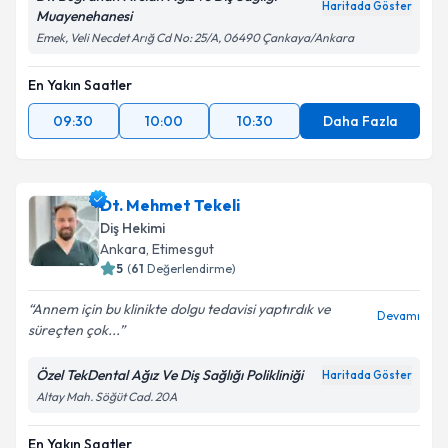
Haritada Göster
Muayenehanesi
Emek, Veli Necdet Arığ Cd No: 25/A, 06490 Çankaya/Ankara
En Yakın Saatler
09:30
10:00
10:30
Daha Fazla
Dt. Mehmet Tekeli
Diş Hekimi
Ankara
, Etimesgut
5
(
61
Değerlendirme)
Annem için bu klinikte dolgu tedavisi yaptırdık ve
Devamı
süreçten çok...
Özel TekDental Ağız Ve Diş Sağlığı Polikliniği
Haritada Göster
Altay Mah. Söğüt Cad. 20A
En Yakın Saatler