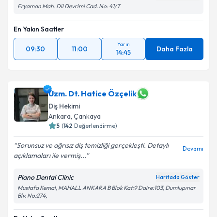
Eryaman Mah. Dil Devrimi Cad. No: 41/7
En Yakın Saatler
Yarın
09:30
11:00
Daha Fazla
14:45
Uzm. Dt. Hatice Özçelik
Diş Hekimi
Ankara
, Çankaya
5
(
142
Değerlendirme)
Sorunsuz ve ağrısız diş temizliği gerçekleşti. Detaylı
Devamı
açıklamaları ile vermiş...
Piano Dental Clinic
Haritada Göster
Mustafa Kemal, MAHALL ANKARA B Blok Kat:9 Daire:103, Dumlupınar
Blv. No:274,