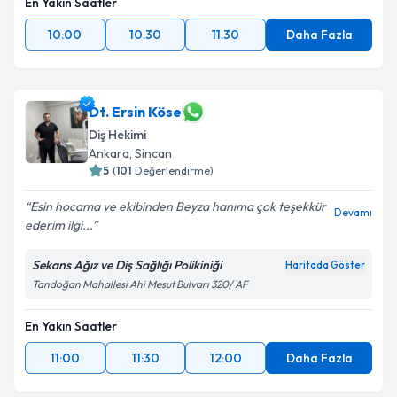
En Yakın Saatler
10:00
10:30
11:30
Daha Fazla
Dt. Ersin Köse
Diş Hekimi
Ankara
, Sincan
5
(
101
Değerlendirme)
Esin hocama ve ekibinden Beyza hanıma çok teşekkür
Devamı
ederim ilgi...
Sekans Ağız ve Diş Sağlığı Polikiniği
Haritada Göster
Tandoğan Mahallesi Ahi Mesut Bulvarı 320/ AF
En Yakın Saatler
11:00
11:30
12:00
Daha Fazla