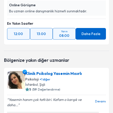
Online Görüşme
Bu uzman online danışmanlık hizmeti sunmaktadır.
En Yakın Saatler
Yarın
12:00
13:00
Daha Fazla
08:00
Bölgenize yakın diğer uzmanlar
Klinik Psikolog Yasemin Mısırlı
Psikoloji
+
1
diğer
İstanbul
, Şişli
5
(
59
Değerlendirme)
Yasemin hanım çok tatlı biri. Kafam o karışık ve
Devamı
daha...