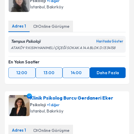
Psikoloji
+
1
diğer
İstanbul
, Bakırköy
Adres
1
Online Görüşme
Tempus Psikoloji
Haritada Göster
ATAKÖY 9.KISIM HANIMELİ ÇİÇEĞİ SOKAK A 14 A BLOK D:13 34158
En Yakın Saatler
12:00
13:00
14:00
Daha Fazla
Klinik Psikolog Burcu Gerdaneri Eker
Psikoloji
+
1
diğer
İstanbul
, Bakırköy
Adres
1
Online Görüşme