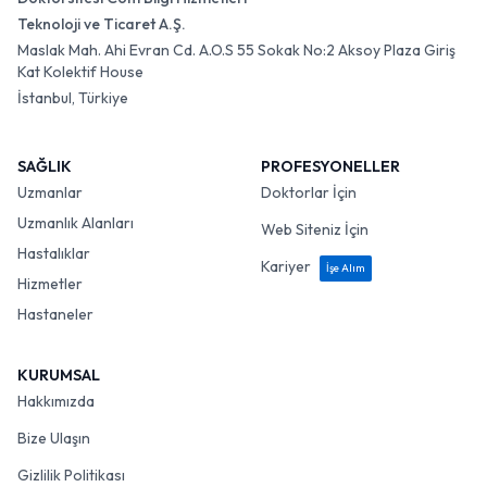
Teknoloji ve Ticaret A.Ş.
Maslak Mah. Ahi Evran Cd. A.O.S 55 Sokak No:2 Aksoy Plaza Giriş
Kat Kolektif House
İstanbul, Türkiye
SAĞLIK
PROFESYONELLER
Uzmanlar
Doktorlar İçin
Uzmanlık Alanları
Web Siteniz İçin
Hastalıklar
Kariyer
İşe Alım
Hizmetler
Hastaneler
KURUMSAL
Hakkımızda
Bize Ulaşın
Gizlilik Politikası