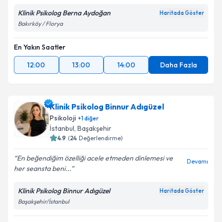
Klinik Psikolog Berna Aydoğan
Haritada Göster
Bakırköy / Florya
En Yakın Saatler
12:00
13:00
14:00
Daha Fazla
Klinik Psikolog Binnur Adıgüzel
Psikoloji
+
1
diğer
İstanbul
, Başakşehir
4.9
(
24
Değerlendirme)
En beğendiğim özelliği acele etmeden dinlemesi ve
Devamı
her seansta beni...
Klinik Psikolog Binnur Adıgüzel
Haritada Göster
Başakşehir/İstanbul