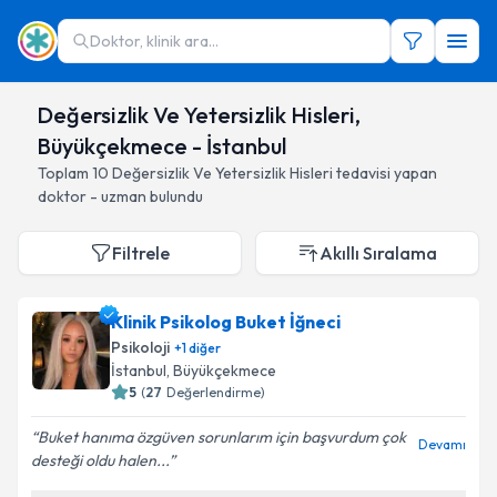
Doktor, klinik ara...
Değersizlik Ve Yetersizlik Hisleri,
Büyükçekmece - İstanbul
Toplam
10
Değersizlik Ve Yetersizlik Hisleri
tedavisi yapan
doktor - uzman bulundu
Filtrele
Akıllı Sıralama
Klinik Psikolog Buket İğneci
Psikoloji
+
1
diğer
İstanbul
, Büyükçekmece
5
(
27
Değerlendirme)
Buket hanıma özgüven sorunlarım için başvurdum çok
Devamı
desteği oldu halen...