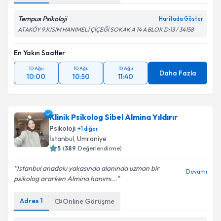
Tempus Psikoloji
Haritada Göster
ATAKÖY 9.KISIM HANIMELİ ÇİÇEĞİ SOKAK A 14 A BLOK D:13 / 34158
En Yakın Saatler
10 Ağu
10 Ağu
10 Ağu
Daha Fazla
10:00
10:50
11:40
Klinik Psikolog Sibel Almina Yıldırır
Psikoloji
+
1
diğer
İstanbul
, Ümraniye
5
(
389
Değerlendirme)
İstanbul anadolu yakasında alanında uzman bir
Devamı
psikolog ararken Almina hanımı...
Adres
1
Online Görüşme