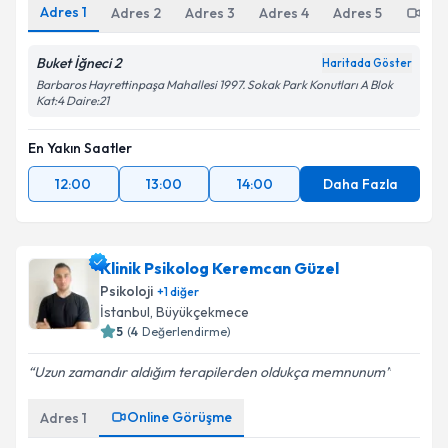
Adres
1
Adres
2
Adres
3
Adres
4
Adres
5
Onl
Buket İğneci 2
Haritada Göster
Barbaros Hayrettinpaşa Mahallesi 1997. Sokak Park Konutları A Blok
Kat:4 Daire:21
En Yakın Saatler
12:00
13:00
14:00
Daha Fazla
Klinik Psikolog Keremcan Güzel
Psikoloji
+
1
diğer
İstanbul
, Büyükçekmece
5
(
4
Değerlendirme)
Uzun zamandır aldığım terapilerden oldukça memnunum
Online Görüşme
Adres
1