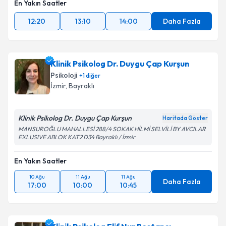
En Yakın Saatler
12:20
13:10
14:00
Daha Fazla
Klinik Psikolog Dr. Duygu Çap Kurşun
Psikoloji
+
1
diğer
İzmir
, Bayraklı
Klinik Psikolog Dr. Duygu Çap Kurşun
Haritada Göster
MANSUROĞLU MAHALLESİ 288/4 SOKAK HİLMİ SELVİLİ BY AVCILAR
EXLUSIVE ABLOK KAT2 D34 Bayraklı / İzmir
En Yakın Saatler
10 Ağu
11 Ağu
11 Ağu
Daha Fazla
17:00
10:00
10:45