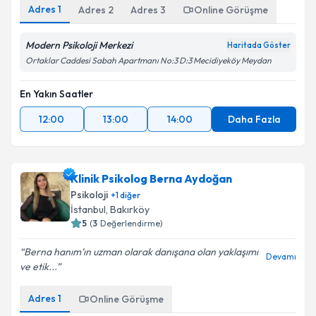
Adres
1
Adres
2
Adres
3
Online Görüşme
Modern Psikoloji Merkezi
Haritada Göster
Ortaklar Caddesi Sabah Apartmanı No:3 D:3 Mecidiyeköy Meydan
En Yakın Saatler
12:00
13:00
14:00
Daha Fazla
Klinik Psikolog Berna Aydoğan
Psikoloji
+
1
diğer
İstanbul
, Bakırköy
5
(
3
Değerlendirme)
Berna hanım’ın uzman olarak danışana olan yaklaşımı
Devamı
ve etik...
Adres
1
Online Görüşme