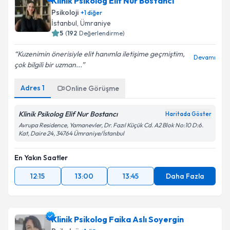
Klinik Psikolog Elif Nur Bostancı
Psikoloji
+
1
diğer
İstanbul
, Ümraniye
5
(
192
Değerlendirme)
Kuzenimin önerisiyle elit hanımla iletişime geçmiştim,
Devamı
çok bilgili bir uzman...
Adres
1
Online Görüşme
Klinik Psikolog Elif Nur Bostancı
Haritada Göster
Avrupa Residence, Yamanevler, Dr. Fazıl Küçük Cd. A2 Blok No:10 D:6.
Kat, Daire 24, 34764 Ümraniye/İstanbul
En Yakın Saatler
12:15
13:00
13:45
Daha Fazla
Klinik Psikolog Faika Aslı Soyergin