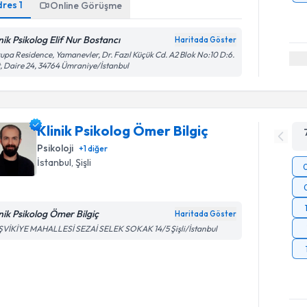
dres
1
Online Görüşme
inik Psikolog Elif Nur Bostancı
Haritada Göster
upa Residence, Yamanevler, Dr. Fazıl Küçük Cd. A2 Blok No:10 D:6.
, Daire 24, 34764 Ümraniye/İstanbul
Klinik Psikolog Ömer Bilgiç
Psikoloji
+
1
diğer
İstanbul
, Şişli
inik Psikolog Ömer Bilgiç
Haritada Göster
ŞVİKİYE MAHALLESİ SEZAİ SELEK SOKAK 14/5 Şişli/İstanbul
Randevu T