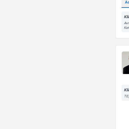
A
Beck depresyon envanteri
Kl
Avr
Kat
Kl
TE