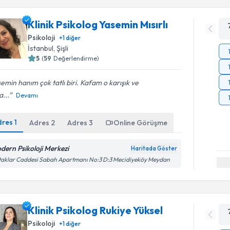
Klinik Psikolog Yasemin Mısırlı
Psikoloji
+
1
diğer
İstanbul
, Şişli
5
(
59
Değerlendirme)
emin hanım çok tatlı biri. Kafam o karışık ve
...
Devamı
dres
1
Adres
2
Adres
3
Online Görüşme
dern Psikoloji Merkezi
Haritada Göster
aklar Caddesi Sabah Apartmanı No:3 D:3 Mecidiyeköy Meydan
Klinik Psikolog Rukiye Yüksel
Psikoloji
+
1
diğer