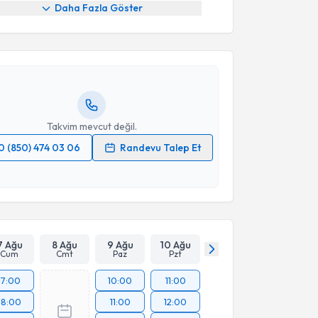
Daha Fazla Göster
ikolog Özge Karatuğ
için randevu takvimi talebi
Size bu uzmandan randevu almanız için bir takvim
ında e-posta ile bilgilendireceğiz.
resiniz
Takvim mevcut değil.
0 (850) 474 03 06
Randevu Talep Et
 verilerimin işlenmesine ilişkin
Aydınlatma Metni
'ni
 ve kişisel verilerimin belirtilen kapsamda
esini kabul ediyorum.
Takvim Talebini Gönder
7 Ağu
8 Ağu
9 Ağu
10 Ağu
Cum
Cmt
Paz
Pzt
17:00
10:00
11:00
18:00
11:00
12:00