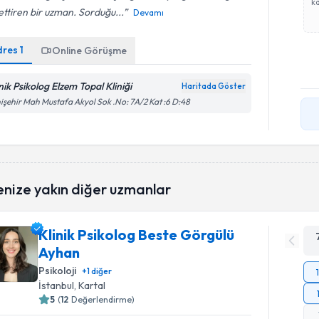
ka
ettiren bir uzman. Sorduğu...
Devamı
dres
1
Online Görüşme
nik Psikolog Elzem Topal Kliniği
Haritada Göster
işehir Mah Mustafa Akyol Sok .No: 7A/2 Kat :6 D:48
enize yakın diğer uzmanlar
Klinik Psikolog Beste Görgülü
Ayhan
Psikoloji
+
1
diğer
İstanbul
, Kartal
5
(
12
Değerlendirme)