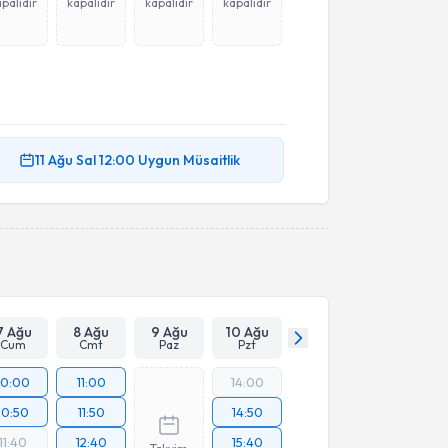
palıdır
kapalıdır
kapalıdır
kapalıdır
11 Ağu
Sal
12:00
Uygun Müsaitlik
7 Ağu
8 Ağu
9 Ağu
10 Ağu
Cum
Cmt
Paz
Pzt
10:00
11:00
14:00
10:50
11:50
14:50
11:40
12:40
15:40