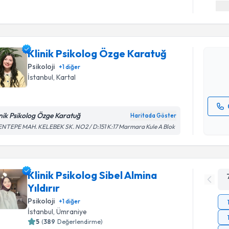
Klinik Ps
oluşturun. 
Klinik Psikolog Özge Karatuğ
hazırlandığ
Psikoloji
+
1
diğer
E-posta Ad
İstanbul
, Kartal
inik Psikolog Özge Karatuğ
Haritada Göster
Kişisel
NTEPE MAH. KELEBEK SK. NO2 / D:151 K:17 Marmara Kule A Blok
okudum
işlenm
Klinik Psikolog Sibel Almina
Yıldırır
Psikoloji
+
1
diğer
İstanbul
, Ümraniye
5
(
389
Değerlendirme)