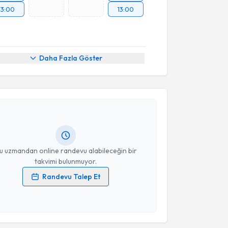
13:00
13:00
Daha Fazla Göster
akvimi Talebi
kolog Berin Orhan
için randevu takvimi talebi
Size bu uzmandan randevu almanız için bir takvim
ında e-posta ile bilgilendireceğiz.
resiniz
u uzmandan online randevu alabileceğin bir
takvimi bulunmuyor.
Randevu Talep Et
 verilerimin işlenmesine ilişkin
Aydınlatma Metni
'ni
 ve kişisel verilerimin belirtilen kapsamda
esini kabul ediyorum.