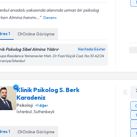
anbul anadolu yakasında alanında uzman bir psikolog
rken Almina hanımı...
Devamı
dres
1
Online Görüşme
nik Psikolog Sibel Almina Yıldırır
Haritada Göster
upa Residence Yamanevler Mah. Dr Fazıl Küçük Cad. No:10 A2/24
aniye/İstanbul
Klinik Psikolog S. Berk
Karadeniz
Psikoloji
+
1
diğer
İstanbul
, Sultanbeyli
dres
1
Online Görüşme