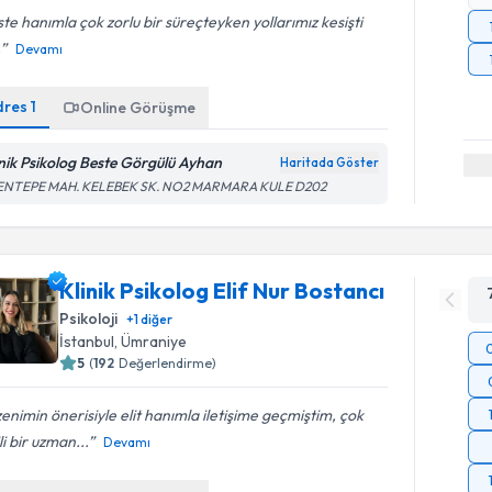
te hanımla çok zorlu bir süreçteyken yollarımız kesişti
.
Devamı
dres
1
Online Görüşme
inik Psikolog Beste Görgülü Ayhan
Haritada Göster
ENTEPE MAH. KELEBEK SK. NO2 MARMARA KULE D202
Klinik Psikolog Elif Nur Bostancı
Psikoloji
+
1
diğer
İstanbul
, Ümraniye
5
(
192
Değerlendirme)
enimin önerisiyle elit hanımla iletişime geçmiştim, çok
ili bir uzman...
Devamı