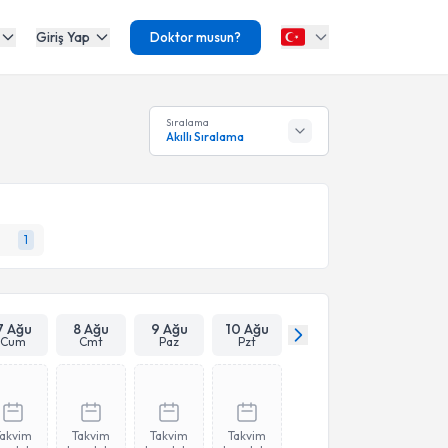
Giriş Yap
Doktor musun?
Sıralama
Akıllı Sıralama
1
7 Ağu
8 Ağu
9 Ağu
10 Ağu
Cum
Cmt
Paz
Pzt
Takvim
Takvim
Takvim
Takvim