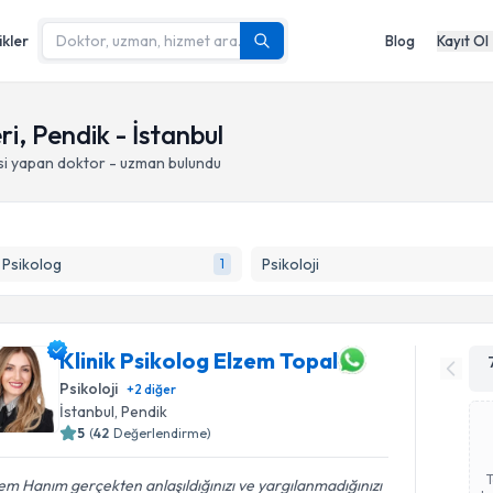
ikler
Blog
Kayıt Ol
ri, Pendik - İstanbul
si yapan doktor - uzman bulundu
k Psikolog
Psikoloji
1
Klinik Psikolog Elzem Topal
Psikoloji
+
2
diğer
İstanbul
, Pendik
5
(
42
Değerlendirme)
em Hanım gerçekten anlaşıldığınızı ve yargılanmadığınızı