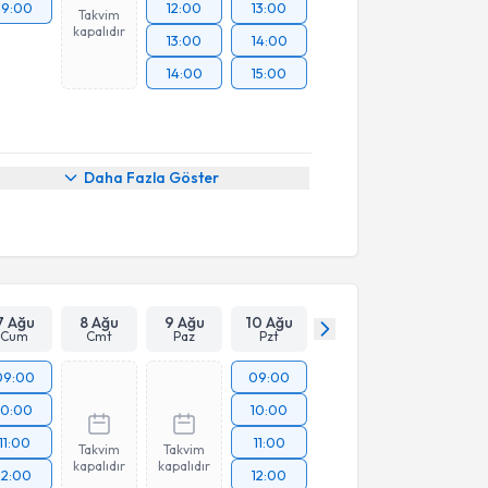
19:00
12:00
13:00
Takvim
kapalıdır
13:00
14:00
14:00
15:00
Daha Fazla Göster
7 Ağu
8 Ağu
9 Ağu
10 Ağu
Cum
Cmt
Paz
Pzt
09:00
09:00
10:00
10:00
11:00
11:00
Takvim
Takvim
kapalıdır
kapalıdır
12:00
12:00