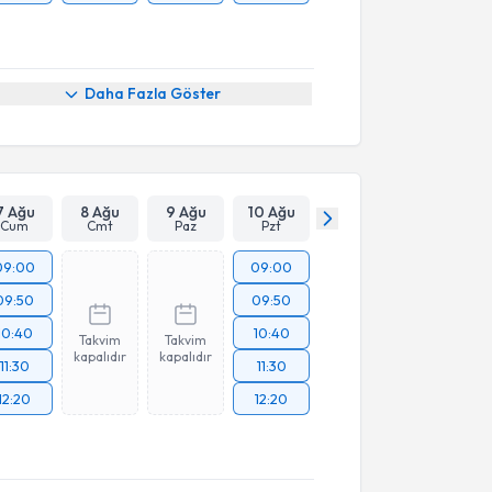
Daha Fazla Göster
7 Ağu
8 Ağu
9 Ağu
10 Ağu
Cum
Cmt
Paz
Pzt
09:00
09:00
09:50
09:50
10:40
10:40
Takvim
Takvim
kapalıdır
kapalıdır
11:30
11:30
12:20
12:20
akvimi Talebi