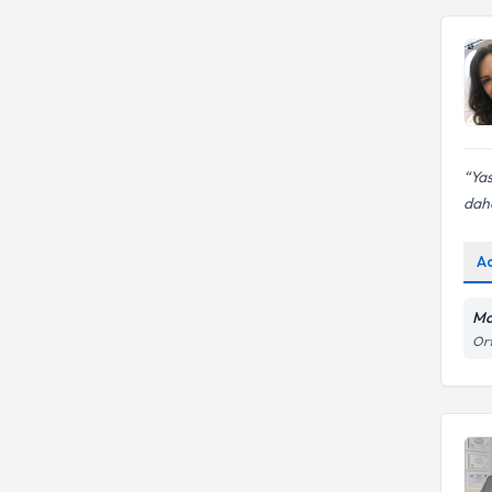
Yas
daha
A
Mo
Ort