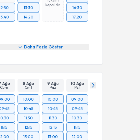
Takvim
kapalıdır
12:50
13:30
16:30
13:40
14:20
17:20
Daha Fazla Göster
7 Ağu
8 Ağu
9 Ağu
10 Ağu
Cum
Cmt
Paz
Pzt
09:00
10:00
10:00
09:00
09:45
10:45
10:45
09:45
10:30
11:30
11:30
10:30
11:15
12:15
12:15
11:15
12:00
13:00
13:00
12:00