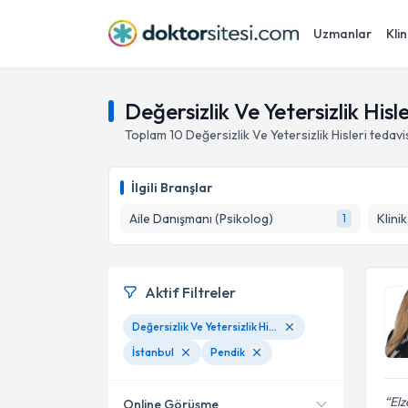
Uzmanlar
Klin
Değersizlik Ve Yetersizlik Hisle
Toplam
10
Değersizlik Ve Yetersizlik Hisleri
tedavi
İlgili Branşlar
Aile Danışmanı (Psikolog)
Klini
1
Aktif Filtreler
Değersizlik Ve Yetersizlik Hisleri
İstanbul
Pendik
Elz
Online Görüşme