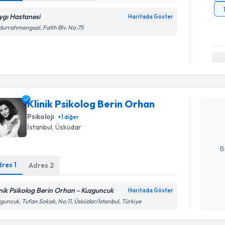
ygı Hastanesi
Haritada Göster
urrahmangazi, Fatih Blv. No:75
Randevu T
Klinik Psi
Klinik Psikolog Berin Orhan
oluşturun. 
hazırlandığ
Psikoloji
+
1
diğer
İstanbul
, Üsküdar
E-posta Ad
B
dres
1
Adres
2
Kişisel
inik Psikolog Berin Orhan - Kuzguncuk
Haritada Göster
okudum
guncuk, Tufan Sokak, No:11, Üsküdar/İstanbul, Türkiye
işlenm