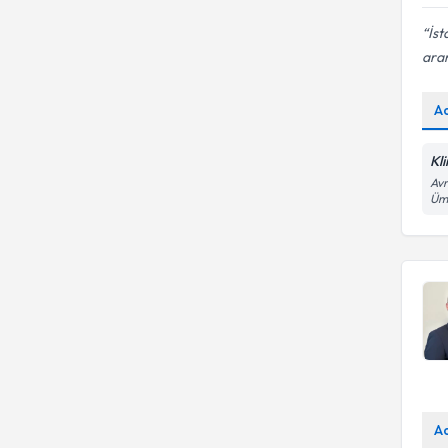
İst
ara
A
Kli
Avr
Ümr
A