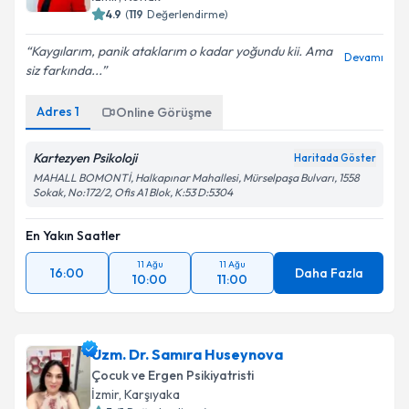
4.9
(
119
Değerlendirme)
Kaygılarım, panik ataklarım o kadar yoğundu kii. Ama
Devamı
siz farkında...
Adres
1
Online Görüşme
Kartezyen Psikoloji
Haritada Göster
MAHALL BOMONTİ, Halkapınar Mahallesi, Mürselpaşa Bulvarı, 1558
Sokak, No:172/2, Ofis A1 Blok, K:53 D:5304
En Yakın Saatler
11 Ağu
11 Ağu
16:00
Daha Fazla
10:00
11:00
Uzm. Dr. Samıra Huseynova
Çocuk ve Ergen Psikiyatristi
İzmir
, Karşıyaka