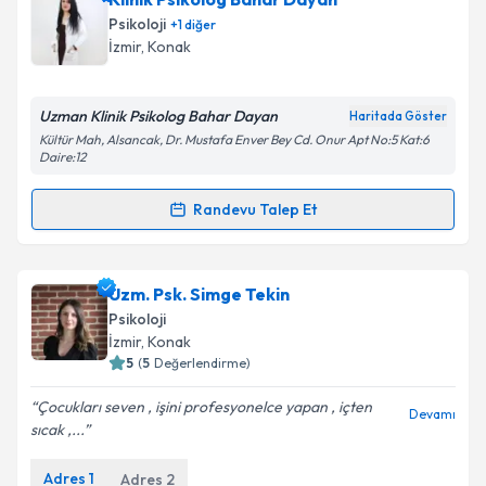
oluşturun. Size bu uzmandan randevu almanız için bir
Psikoloji
+
1
diğer
takvim hazırlandığında e-posta ile bilgilendireceğiz.
İzmir
, Konak
E-posta Adresiniz
Uzman Klinik Psikolog Bahar Dayan
Haritada Göster
Kültür Mah, Alsancak, Dr. Mustafa Enver Bey Cd. Onur Apt No:5 Kat:6
Daire:12
Kişisel verilerimin işlenmesine ilişkin
Aydınlatma
Randevu Talep Et
Metni
'ni okudum ve kişisel verilerimin belirtilen
Randevu Takvimi Talebi
kapsamda işlenmesini kabul ediyorum.
Klinik Psikolog Bahar Dayan
için randevu takvimi
Uzm. Psk. Simge Tekin
Takvim Talebini Gönder
talebi oluşturun. Size bu uzmandan randevu almanız
Psikoloji
için bir takvim hazırlandığında e-posta ile
İzmir
, Konak
bilgilendireceğiz.
5
(
5
Değerlendirme)
E-posta Adresiniz
Çocukları seven , işini profesyonelce yapan , içten
Devamı
sıcak ,...
Adres
1
Adres
2