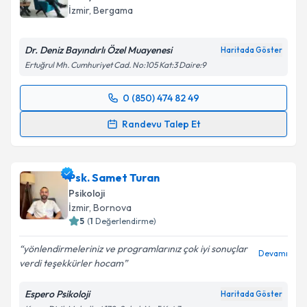
E-posta Adresiniz
İzmir
, Bergama
Dr. Deniz Bayındırlı Özel Muayenesi
Haritada Göster
Ertuğrul Mh. Cumhuriyet Cad. No:105 Kat:3 Daire:9
Kişisel verilerimin işlenmesine ilişkin
Aydınlatma
Metni
'ni okudum ve kişisel verilerimin belirtilen
0 (850) 474 82 49
kapsamda işlenmesini kabul ediyorum.
Randevu Takvimi Talebi
Randevu Talep Et
Takvim Talebini Gönder
Uzm. Dr. Deniz Bayındırlı
için randevu takvimi talebi
oluşturun. Size bu uzmandan randevu almanız için bir
Psk. Samet Turan
takvim hazırlandığında e-posta ile bilgilendireceğiz.
Psikoloji
E-posta Adresiniz
İzmir
, Bornova
5
(
1
Değerlendirme)
yönlendirmeleriniz ve programlarınız çok iyi sonuçlar
Devamı
verdi teşekkürler hocam
Kişisel verilerimin işlenmesine ilişkin
Aydınlatma
Metni
'ni okudum ve kişisel verilerimin belirtilen
Espero Psikoloji
Haritada Göster
kapsamda işlenmesini kabul ediyorum.