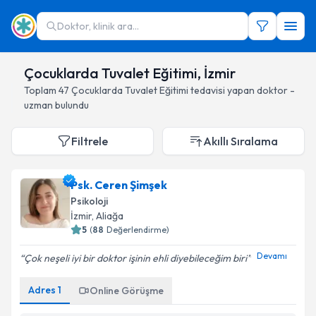
Doktor, klinik ara...
Çocuklarda Tuvalet Eğitimi, İzmir
Toplam
47
Çocuklarda Tuvalet Eğitimi
tedavisi yapan doktor -
uzman bulundu
Filtrele
Akıllı Sıralama
Psk. Ceren Şimşek
Psikoloji
İzmir
, Aliağa
5
(
88
Değerlendirme)
Devamı
Çok neşeli iyi bir doktor işinin ehli diyebileceğim biri
Adres
1
Online Görüşme