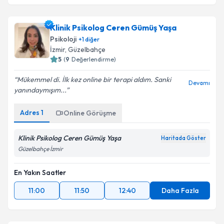
Klinik Psikolog Ceren Gümüş Yaşa
Psikoloji
+
1
diğer
İzmir
, Güzelbahçe
5
(
9
Değerlendirme)
Mükemmel di. İlk kez online bir terapi aldım. Sanki
Devamı
yanındaymışım...
Adres
1
Online Görüşme
Klinik Psikolog Ceren Gümüş Yaşa
Haritada Göster
Güzelbahçe İzmir
En Yakın Saatler
11:00
11:50
12:40
Daha Fazla