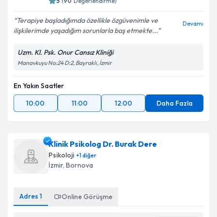
5
(
90
Değerlendirme)
Terapiye başladığımda özellikle özgüvenimle ve
Devamı
ilişkilerimde yaşadığım sorunlarla baş etmekte...
Uzm. Kl. Psk. Onur Cansız Kliniği
Manavkuyu No:24 D:2, Bayraklı, İzmir
En Yakın Saatler
10:00
11:00
12:00
Daha Fazla
Klinik Psikolog Dr. Burak Dere
Psikoloji
+
1
diğer
İzmir
, Bornova
Adres
1
Online Görüşme