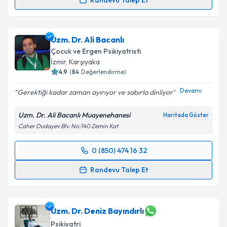
Randevu Talep Et
Prof. Dr. Baybars Veznedaroğlu
için randevu
takvimi talebi oluşturun. Size bu uzmandan randevu
Uzm. Dr. Ali Bacanlı
almanız için bir takvim hazırlandığında e-posta ile
bilgilendireceğiz.
Çocuk ve Ergen Psikiyatristi
İzmir
, Karşıyaka
E-posta Adresiniz
4.9
(
84
Değerlendirme)
Devamı
Gerektiği kadar zaman ayırıyor ve sabırla dinliyor
Uzm. Dr. Ali Bacanlı Muayenehanesi
Haritada Göster
Kişisel verilerimin işlenmesine ilişkin
Aydınlatma
Caher Dudayev Blv. No:140 Zemin Kat
Metni
'ni okudum ve kişisel verilerimin belirtilen
kapsamda işlenmesini kabul ediyorum.
0 (850) 474 16 32
Randevu Takvimi Talebi
Randevu Talep Et
Takvim Talebini Gönder
Uzm. Dr. Ali Bacanlı
için randevu takvimi talebi
oluşturun. Size bu uzmandan randevu almanız için bir
takvim hazırlandığında e-posta ile bilgilendireceğiz.
Uzm. Dr. Deniz Bayındırlı
Psikiyatri