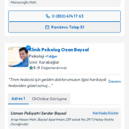
Mansuroğlu Mah.
0 (850) 474 17 63
Randevu Takvimi Talebi
Randevu Talep Et
Uzm. Psk. Şeyma Altunkalem
için randevu takvimi
talebi oluşturun. Size bu uzmandan randevu almanız
Klinik Psikolog Ozan Baysal
için bir takvim hazırlandığında e-posta ile
bilgilendireceğiz.
Psikoloji
+
1
diğer
İzmir
, Karabağlar
E-posta Adresiniz
5
(
9
Değerlendirme)
Tmm tedavisi için geldim doktorumuzun ilgisi harikaydı
Devamı
tedaviden güzel sonuç...
Kişisel verilerimin işlenmesine ilişkin
Aydınlatma
Adres
1
Online Görüşme
Metni
'ni okudum ve kişisel verilerimin belirtilen
kapsamda işlenmesini kabul ediyorum.
Uzman Psikiyatri Serdar Baysal
Haritada Göster
Arap Hasan Mah. Baysal Apartmanı 239 sokak No 29/1 (Hatay Nokta
Durağında)
Takvim Talebini Gönder