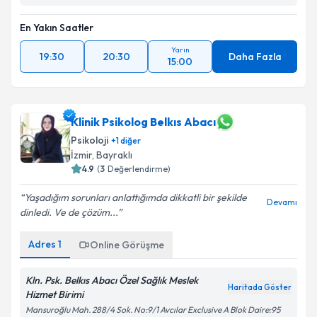
En Yakın Saatler
Yarın
19:30
20:30
Daha Fazla
15:00
Klinik Psikolog Belkıs Abacı
Psikoloji
+
1
diğer
İzmir
, Bayraklı
4.9
(
3
Değerlendirme)
Yaşadığım sorunları anlattığımda dikkatli bir şekilde
Devamı
dinledi. Ve de çözüm...
Adres
1
Online Görüşme
Kln. Psk. Belkıs Abacı Özel Sağlık Meslek
Haritada Göster
Hizmet Birimi
Mansuroğlu Mah. 288/4 Sok. No:9/1 Avcılar Exclusive A Blok Daire:95