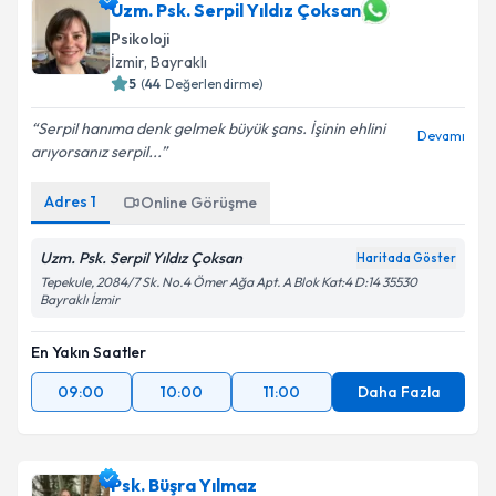
Uzm. Psk. Serpil Yıldız Çoksan
Psikoloji
İzmir
, Bayraklı
5
(
44
Değerlendirme)
Serpil hanıma denk gelmek büyük şans. İşinin ehlini
Devamı
arıyorsanız serpil...
Adres
1
Online Görüşme
Uzm. Psk. Serpil Yıldız Çoksan
Haritada Göster
Tepekule, 2084/7 Sk. No.4 Ömer Ağa Apt. A Blok Kat:4 D:14 35530
Bayraklı İzmir
En Yakın Saatler
09:00
10:00
11:00
Daha Fazla
Psk. Büşra Yılmaz