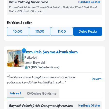
Klinik Psikolog Burak Dere
Haritada Göster
Kazım Dirik Mahallesi Sanayi Caddesi No: 31 MyVia Sitesi B Blok Kat: 6
Daire: 624. İzmir / Bornova
En Yakın Saatler
10:00
10:30
11:00
Daha Fazla
Uzm. Psk. Şeyma Altunkalem
Psikoloji
İzmir
, Bayraklı
5
(
105
Değerlendirme)
İkiz Kızlarımızın kaygılarının tedavi sürecinde
Devamı
yollarımız kendisiyle kesiştiği için çok...
Adres
1
Online Görüşme
Bayraklı Psikoloji Aile Danışmanlığı Merkezi
Haritada Göster