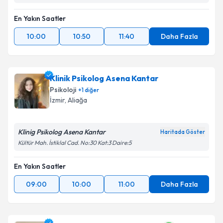
En Yakın Saatler
10:00
10:50
11:40
Daha Fazla
Klinik Psikolog Asena Kantar
Psikoloji
+
1
diğer
İzmir
, Aliağa
Klinig Psikolog Asena Kantar
Haritada Göster
Kültür Mah. İstiklal Cad. No:30 Kat:3 Daire:5
En Yakın Saatler
09:00
10:00
11:00
Daha Fazla