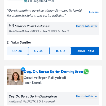
5
(
1
Değerlendirme)
Gerek anlattımı gerekse yönlendirmeleri ile içimizi
Devamı
ferahlattı korkularımızın yerini sağlıklı...
İEÜ Medical Point Hastanesi
Haritada Göster
Yeni Girne Bulvarı 1825 Sok. No:12, 1825. Sk. No:12
En Yakın Saatler
09:00
09:30
10:00
Daha Fazla
Doç. Dr. Burcu Serim Demirgören
Çocuk ve Ergen Psikiyatristi
İzmir
, Konak
Doç.Dr. Burcu Serim Demirgören
Haritada Göster
Atatürk cd. No.372/1 K.8 D.8 Alsancak