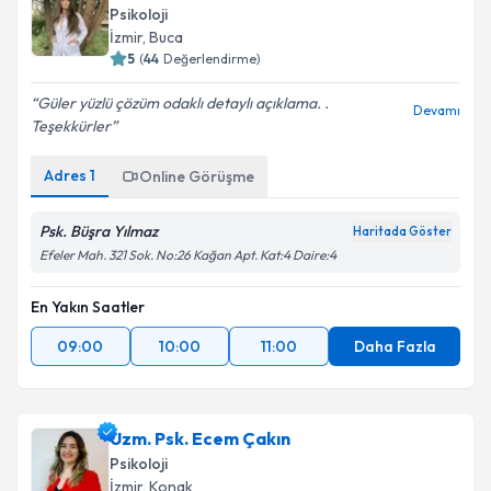
Psikoloji
İzmir
, Buca
5
(
44
Değerlendirme)
Güler yüzlü çözüm odaklı detaylı açıklama. .
Devamı
Teşekkürler
Adres
1
Online Görüşme
Psk. Büşra Yılmaz
Haritada Göster
Efeler Mah. 321 Sok. No:26 Kağan Apt. Kat:4 Daire:4
En Yakın Saatler
09:00
10:00
11:00
Daha Fazla
Uzm. Psk. Ecem Çakın
Psikoloji
İzmir
, Konak