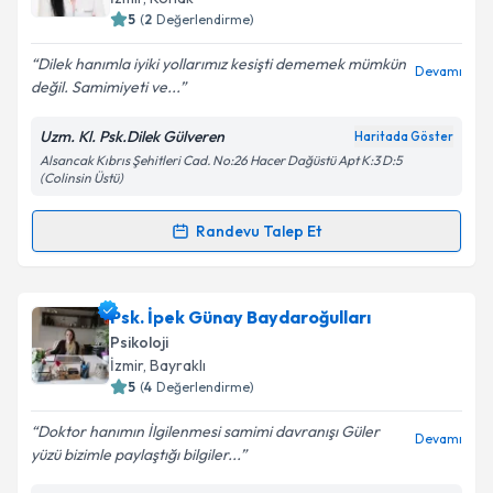
5
(
2
Değerlendirme)
E-posta Adresiniz
Dilek hanımla iyiki yollarımız kesişti dememek mümkün
Devamı
değil. Samimiyeti ve...
Uzm. Kl. Psk.Dilek Gülveren
Haritada Göster
Kişisel verilerimin işlenmesine ilişkin
Aydınlatma
Alsancak Kıbrıs Şehitleri Cad. No:26 Hacer Dağüstü Apt K:3 D:5
Metni
'ni okudum ve kişisel verilerimin belirtilen
(Colinsin Üstü)
kapsamda işlenmesini kabul ediyorum.
Randevu Talep Et
Randevu Takvimi Talebi
Takvim Talebini Gönder
Klinik Psikolog Dilek Gülveren
için randevu takvimi
Psk. İpek Günay Baydaroğulları
talebi oluşturun. Size bu uzmandan randevu almanız
Psikoloji
için bir takvim hazırlandığında e-posta ile
İzmir
, Bayraklı
bilgilendireceğiz.
5
(
4
Değerlendirme)
E-posta Adresiniz
Doktor hanımın İlgilenmesi samimi davranışı Güler
Devamı
yüzü bizimle paylaştığı bilgiler...