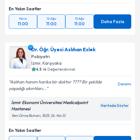
En Yakın Saatler
Yarın
12 Ağu
15 Ağu
Daha Fazla
11:00
11:00
11:00
Dr. Öğr. Üyesi Aslıhan Eslek
Psikiyatri
İzmir
, Karşıyaka
4.5
(
4
Değerlendirme)
Aslıhan hanım harika bir doktor ???? Bir şekilde
Devamı
yaşadığı sıkıntıları...
İzmir Ekonomi Üniversitesi Medicalpoint
Haritada Göster
Hastanesi
Yeni Girne Bulvarı, 1825. Sk. No:12
En Yakın Saatler