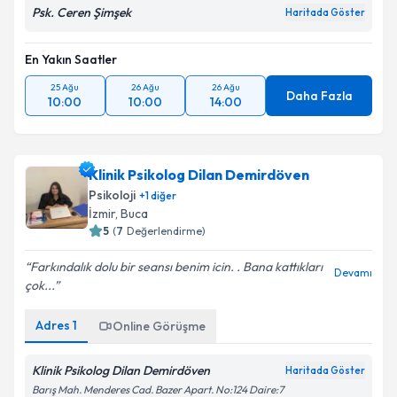
Psk. Ceren Şimşek
Haritada Göster
En Yakın Saatler
25 Ağu
26 Ağu
26 Ağu
Daha Fazla
10:00
10:00
14:00
Klinik Psikolog Dilan Demirdöven
Psikoloji
+
1
diğer
İzmir
, Buca
5
(
7
Değerlendirme)
Farkındalık dolu bir seansı benim icin. . Bana kattıkları
Devamı
çok...
Adres
1
Online Görüşme
Klinik Psikolog Dilan Demirdöven
Haritada Göster
Barış Mah. Menderes Cad. Bazer Apart. No:124 Daire:7