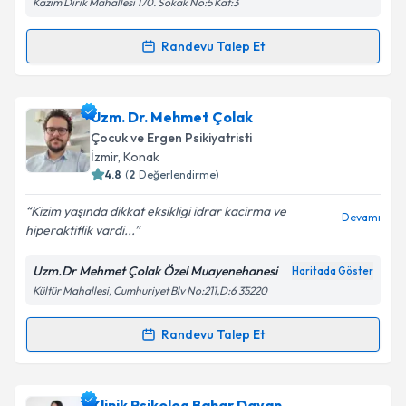
Kazım Dirik Mahallesi 170. Sokak No:5 Kat:3
Takvim Talebini Gönder
Randevu Talep Et
Randevu Takvimi Talebi
Psk. Samet Turan
için randevu takvimi talebi
Uzm. Dr. Mehmet Çolak
oluşturun. Size bu uzmandan randevu almanız için bir
Çocuk ve Ergen Psikiyatristi
takvim hazırlandığında e-posta ile bilgilendireceğiz.
İzmir
, Konak
4.8
(
2
Değerlendirme)
E-posta Adresiniz
Kizim yaşında dikkat eksikligi idrar kacirma ve
Devamı
hiperaktiflik vardi...
Uzm.Dr Mehmet Çolak Özel Muayenehanesi
Haritada Göster
Kişisel verilerimin işlenmesine ilişkin
Aydınlatma
Kültür Mahallesi, Cumhuriyet Blv No:211,D:6 35220
Metni
'ni okudum ve kişisel verilerimin belirtilen
kapsamda işlenmesini kabul ediyorum.
Randevu Talep Et
Randevu Takvimi Talebi
Takvim Talebini Gönder
Uzm. Dr. Mehmet Çolak
için randevu takvimi talebi
Klinik Psikolog Bahar Dayan