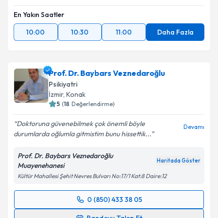
En Yakın Saatler
10:00
10:30
11:00
Daha Fazla
Prof. Dr. Baybars Veznedaroğlu
Psikiyatri
İzmir
, Konak
5
(
18
Değerlendirme)
Doktoruna güvenebilmek çok önemli böyle
Devamı
durumlarda oğlumla gitmistim bunu hissettik...
Prof. Dr. Baybars Veznedaroğlu
Haritada Göster
Muayenehanesi
Kültür Mahallesi Şehit Nevres Bulvarı No:17/1 Kat:8 Daire:12
0 (850) 433 38 05
Randevu Takvimi Talebi