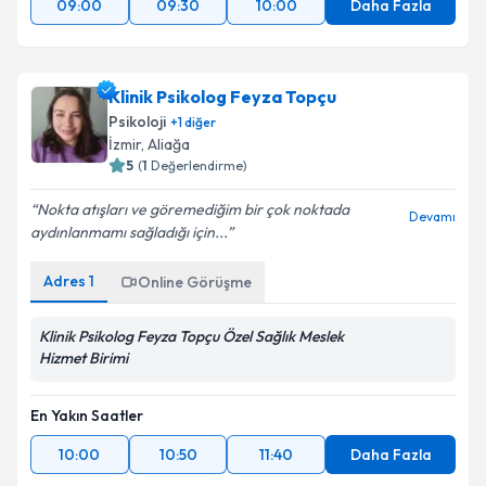
09:00
09:30
10:00
Daha Fazla
Klinik Psikolog Feyza Topçu
Psikoloji
+
1
diğer
İzmir
, Aliağa
5
(
1
Değerlendirme)
Nokta atışları ve göremediğim bir çok noktada
Devamı
aydınlanmamı sağladığı için...
Adres
1
Online Görüşme
Klinik Psikolog Feyza Topçu Özel Sağlık Meslek
Hizmet Birimi
En Yakın Saatler
10:00
10:50
11:40
Daha Fazla