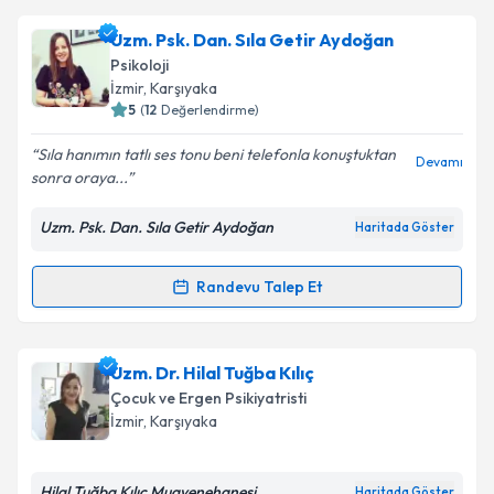
Takvim Talebini Gönder
Uzm. Dr. Nurten Gözde Kamar
için randevu takvimi
Uzm. Psk. Dan. Sıla Getir Aydoğan
talebi oluşturun. Size bu uzmandan randevu almanız
Psikoloji
için bir takvim hazırlandığında e-posta ile
İzmir
, Karşıyaka
bilgilendireceğiz.
5
(
12
Değerlendirme)
E-posta Adresiniz
Sıla hanımın tatlı ses tonu beni telefonla konuştuktan
Devamı
sonra oraya...
Uzm. Psk. Dan. Sıla Getir Aydoğan
Haritada Göster
Kişisel verilerimin işlenmesine ilişkin
Aydınlatma
Metni
'ni okudum ve kişisel verilerimin belirtilen
Randevu Talep Et
Randevu Takvimi Talebi
kapsamda işlenmesini kabul ediyorum.
Takvim Talebini Gönder
Uzm. Psk. Dan. Sıla Getir Aydoğan
için randevu
Uzm. Dr. Hilal Tuğba Kılıç
takvimi talebi oluşturun. Size bu uzmandan randevu
Çocuk ve Ergen Psikiyatristi
almanız için bir takvim hazırlandığında e-posta ile
İzmir
, Karşıyaka
bilgilendireceğiz.
E-posta Adresiniz
Hilal Tuğba Kılıç Muayenehanesi
Haritada Göster