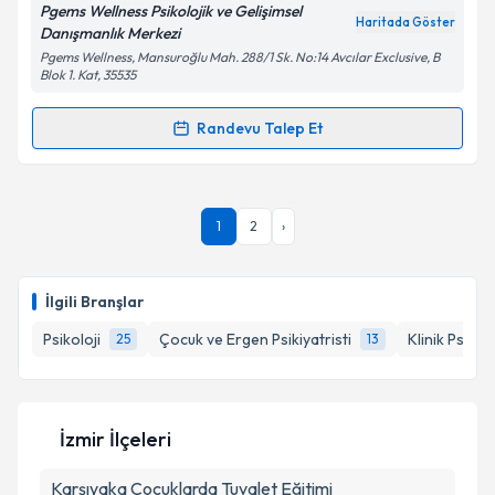
Pgems Wellness Psikolojik ve Gelişimsel
Haritada Göster
Danışmanlık Merkezi
Kişisel verilerimin işlenmesine ilişkin
Aydınlatma
Pgems Wellness, Mansuroğlu Mah. 288/1 Sk. No:14 Avcılar Exclusive, B
Metni
'ni okudum ve kişisel verilerimin belirtilen
Blok 1. Kat, 35535
kapsamda işlenmesini kabul ediyorum.
Randevu Talep Et
Randevu Takvimi Talebi
Takvim Talebini Gönder
Psk. İpek Günay Baydaroğulları
için randevu
1
2
›
takvimi talebi oluşturun. Size bu uzmandan randevu
almanız için bir takvim hazırlandığında e-posta ile
bilgilendireceğiz.
İlgili Branşlar
E-posta Adresiniz
Psikoloji
Çocuk ve Ergen Psikiyatristi
Klinik Psikol
25
13
Kişisel verilerimin işlenmesine ilişkin
Aydınlatma
İzmir İlçeleri
Metni
'ni okudum ve kişisel verilerimin belirtilen
kapsamda işlenmesini kabul ediyorum.
Karşıyaka
Çocuklarda Tuvalet Eğitimi