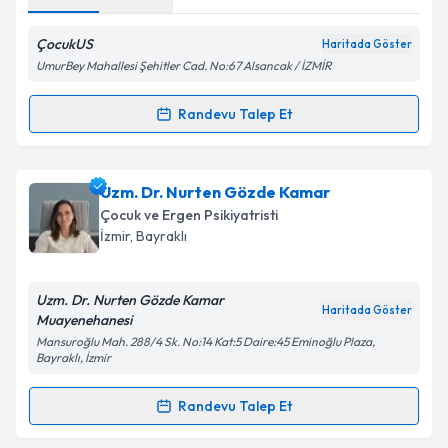
Kişisel verilerimin işlenmesine ilişkin
Aydınlatma
Metni
'ni okudum ve kişisel verilerimin belirtilen
ÇocukUS
Haritada Göster
kapsamda işlenmesini kabul ediyorum.
UmurBey Mahallesi Şehitler Cad. No:67 Alsancak / İZMİR
Randevu Talep Et
Takvim Talebini Gönder
Randevu Takvimi Talebi
Uzm. Psk. Simge Tekin
için randevu takvimi talebi
Uzm. Dr. Nurten Gözde Kamar
oluşturun. Size bu uzmandan randevu almanız için bir
Çocuk ve Ergen Psikiyatristi
takvim hazırlandığında e-posta ile bilgilendireceğiz.
İzmir
, Bayraklı
E-posta Adresiniz
Uzm. Dr. Nurten Gözde Kamar
Haritada Göster
Muayenehanesi
Mansuroğlu Mah. 288/4 Sk. No:14 Kat:5 Daire:45 Eminoğlu Plaza,
Bayraklı, İzmir
Kişisel verilerimin işlenmesine ilişkin
Aydınlatma
Metni
'ni okudum ve kişisel verilerimin belirtilen
Randevu Talep Et
kapsamda işlenmesini kabul ediyorum.
Randevu Takvimi Talebi