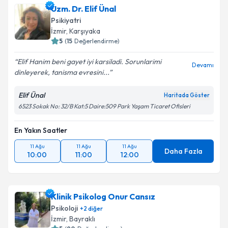
Uzm. Dr. Elif Ünal
Psikiyatri
İzmir
, Karşıyaka
5
(
15
Değerlendirme)
Elif Hanim beni gayet iyi karsiladi. Sorunlarimi
Devamı
dinleyerek, tanisma evresini...
Elif Ünal
Haritada Göster
6523 Sokak No: 32/B Kat:5 Daire:509 Park Yaşam Ticaret Ofisleri
En Yakın Saatler
11 Ağu
11 Ağu
11 Ağu
Daha Fazla
10:00
11:00
12:00
Klinik Psikolog Onur Cansız
Psikoloji
+
2
diğer
İzmir
, Bayraklı