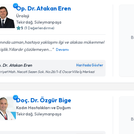
Op. Dr. A
Op. Dr. Atakan Eren
bu uzmandan
Üroloji
posta ile bi
Tekirdağ
, Süleymanpaşa
5
(
1
Değerlendirme)
E-posta Ad
B
nında uzman,hastaya yaklaşımı ilgi ve alakası mükemmel
kişilik.Yıllardır çözülemeyen...
Devamı
Kişisel
okudum
. Dr. Atakan Eren
Haritada Göster
Randevu T
işlenm
riyet Mah. Necati Sezen Sok. No:26/1-E OscarVille İş Merkezi
Doç. Dr. 
bu uzmandan
Doç. Dr. Özgür Bige
posta ile bi
Kadın Hastalıkları ve Doğum
E-posta Ad
Tekirdağ
, Süleymanpaşa
B