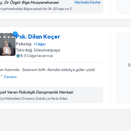
ç. Dr Özgür Bige Muayenehanesi
Haritada Göster
Kişisel
riyet mahallesi Büşra sokak No 18-20 kapı no 3
okudum
Randevu T
işlenm
Psk. Dilan
Psk. Dilan Koçer
uzmandan ra
Psikoloji
+
1
diğer
posta ile bi
Tekirdağ
, Süleymanpaşa
5
(
1
Değerlendirme)
E-posta Ad
B
an hanımla . Seansım bitti. Kendisi oldukça güler yüzlü
.
Devamı
Kişisel
okudum
yat Veren Psikolojik Danışmanlık Merkezi
işlenm
.yıl Mahallesi Ormancı Sokak La Perla Sitesi