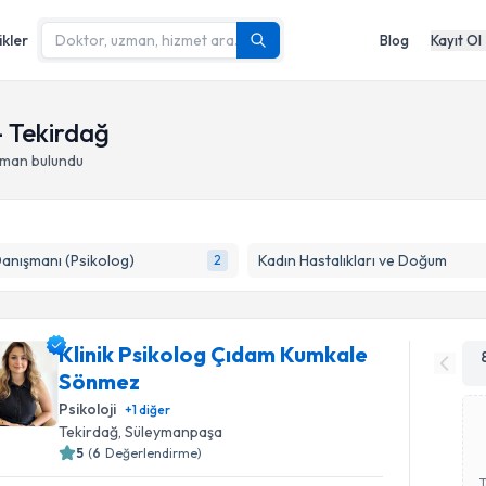
ikler
Blog
Kayıt Ol
- Tekirdağ
zman bulundu
Danışmanı (Psikolog)
Kadın Hastalıkları ve Doğum
2
Klinik Psikolog Çıdam Kumkale
Sönmez
Psikoloji
+
1
diğer
Tekirdağ
, Süleymanpaşa
5
(
6
Değerlendirme)