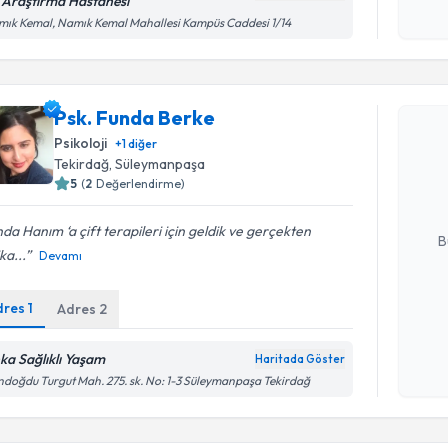
 Araştırma Hastanesi
ık Kemal, Namık Kemal Mahallesi Kampüs Caddesi 1/14
Randevu T
Psk. Funda Berke
Psk. Fund
Psikoloji
+
1
diğer
uzmandan ra
Tekirdağ
, Süleymanpaşa
posta ile bi
5
(
2
Değerlendirme)
E-posta Ad
da Hanım ‘a çift terapileri için geldik ve gerçekten
B
ka...
Devamı
dres
1
Adres
2
Kişisel
okudum
işlenm
ka Sağlıklı Yaşam
Haritada Göster
doğdu Turgut Mah. 275. sk. No: 1-3 Süleymanpaşa Tekirdağ
Randevu T