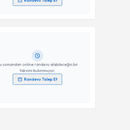
Randevu Talep Et
 verilerimin işlenmesine ilişkin
Aydınlatma Metni
'ni
 ve kişisel verilerimin belirtilen kapsamda
akvimi Talebi
esini kabul ediyorum.
 Koçer
için randevu takvimi talebi oluşturun. Size bu
Takvim Talebini Gönder
ndevu almanız için bir takvim hazırlandığında e-
lgilendireceğiz.
resiniz
u uzmandan online randevu alabileceğin bir
takvimi bulunmuyor.
Randevu Talep Et
 verilerimin işlenmesine ilişkin
Aydınlatma Metni
'ni
 ve kişisel verilerimin belirtilen kapsamda
esini kabul ediyorum.
Takvim Talebini Gönder