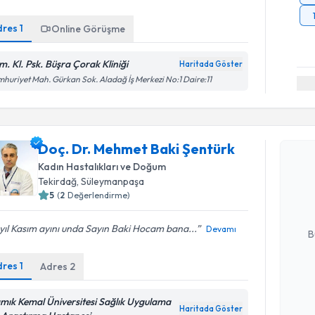
dres
1
Online Görüşme
m. Kl. Psk. Büşra Çorak Kliniği
Haritada Göster
huriyet Mah. Gürkan Sok. Aladağ İş Merkezi No:1 Daire:11
Randevu T
Doç. Dr. Mehmet Baki Şentürk
Doç. Dr. 
Kadın Hastalıkları ve Doğum
oluşturun. 
Tekirdağ
, Süleymanpaşa
hazırlandığ
5
(
2
Değerlendirme)
E-posta Ad
yıl Kasım ayını unda Sayın Baki Hocam bana...
Devamı
B
dres
1
Adres
2
Kişisel
okudum
mık Kemal Üniversitesi Sağlık Uygulama
Haritada Göster
işlenm