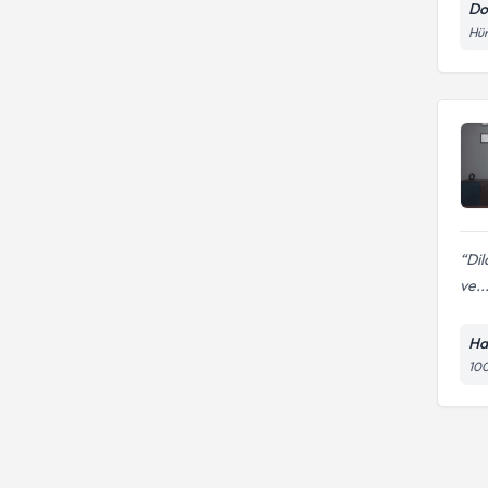
Do
Hür
Dil
ve..
Ha
100