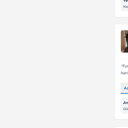
Ve
Çift terapisi
Nam
Fun
hari
A
An
Gün