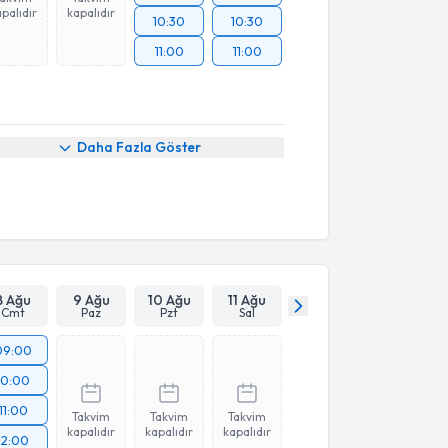
palıdır
kapalıdır
10:30
10:30
11:00
11:00
Daha Fazla Göster
8 Ağu
9 Ağu
10 Ağu
11 Ağu
Cmt
Paz
Pzt
Sal
09:00
10:00
11:00
Takvim
Takvim
Takvim
kapalıdır
kapalıdır
kapalıdır
12:00