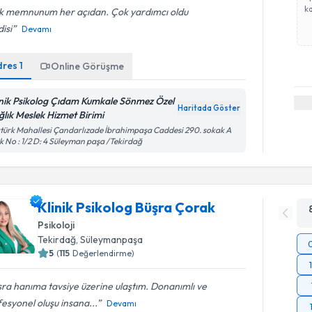
ka
k memnunum her açıdan. Çok yardımcı oldu
isi
Devamı
dres
1
Online Görüşme
inik Psikolog Çıdam Kumkale Sönmez Özel
Haritada Göster
ğlık Meslek Hizmet Birimi
türk Mahallesi Çandarlızade İbrahimpaşa Caddesi 290. sokak A
k No : 1/2 D: 4 Süleyman paşa /Tekirdağ
Klinik Psikolog Büşra Çorak
Psikoloji
Tekirdağ
, Süleymanpaşa
5
(
115
Değerlendirme)
ra hanıma tavsiye üzerine ulaştım. Donanımlı ve
esyonel oluşu insana...
Devamı