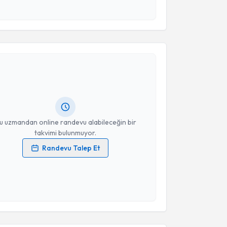
Takvim Talebini Gönder
akvimi Talebi
a Berke
için randevu takvimi talebi oluşturun. Size bu
ndevu almanız için bir takvim hazırlandığında e-
lgilendireceğiz.
resiniz
u uzmandan online randevu alabileceğin bir
takvimi bulunmuyor.
Randevu Talep Et
 verilerimin işlenmesine ilişkin
Aydınlatma Metni
'ni
 ve kişisel verilerimin belirtilen kapsamda
esini kabul ediyorum.
akvimi Talebi
Takvim Talebini Gönder