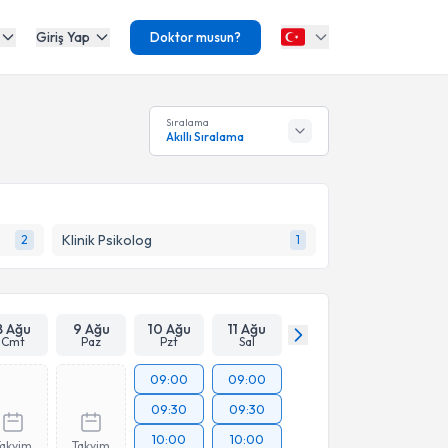
Giriş Yap
Doktor musun?
Sıralama
Akıllı Sıralama
Klinik Psikolog
2
1
8 Ağu
9 Ağu
10 Ağu
11 Ağu
Cmt
Paz
Pzt
Sal
09:00
09:00
09:30
09:30
10:00
10:00
Takvim
Takvim