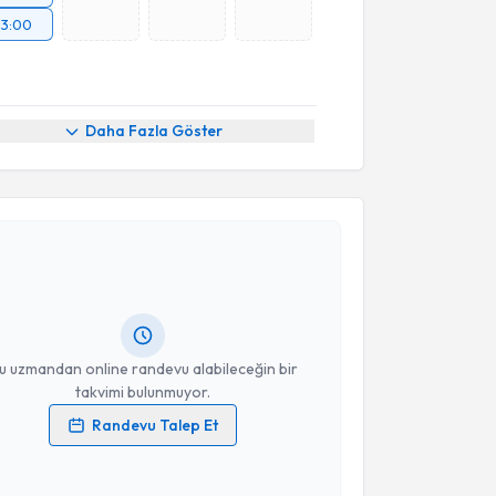
13:00
Daha Fazla Göster
akvimi Talebi
Mehmet Baki Şentürk
için randevu takvimi talebi
Size bu uzmandan randevu almanız için bir takvim
ında e-posta ile bilgilendireceğiz.
resiniz
u uzmandan online randevu alabileceğin bir
takvimi bulunmuyor.
Randevu Talep Et
 verilerimin işlenmesine ilişkin
Aydınlatma Metni
'ni
 ve kişisel verilerimin belirtilen kapsamda
esini kabul ediyorum.