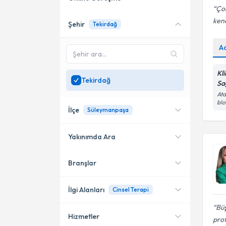
Ço
kend
Şehir
Tekirdağ
Online danışmanlık sunan
uzmanları göster
A
Sadece
Tekirdağ
bölgesinde uzman ara
Kl
Tekirdağ
Sa
Ata
blo
İlçe
Süleymanpaşa
Yakınımda Ara
Branşlar
Konumuma yakın uzmanları
Süleymanpaşa
göster
Çorlu
İlgi Alanları
Cinsel Terapi
Büş
Çerkezköy
Hizmetler
Psikoloji
prof