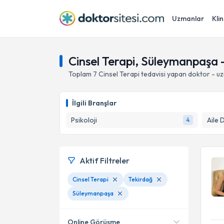
Uzmanlar
Klin
Cinsel Terapi, Süleymanpaşa 
Toplam
7
Cinsel Terapi
tedavisi yapan doktor - u
İlgili Branşlar
Psikoloji
Aile 
4
Aktif Filtreler
Cinsel Terapi
Tekirdağ
Süleymanpaşa
Online Görüşme