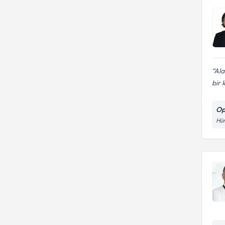
Ala
bir 
Op
Hür