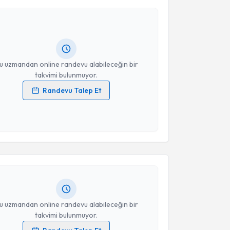
takan Eren
için randevu takvimi talebi oluşturun. Size
 randevu almanız için bir takvim hazırlandığında e-
lgilendireceğiz.
resiniz
u uzmandan online randevu alabileceğin bir
takvimi bulunmuyor.
Randevu Talep Et
 verilerimin işlenmesine ilişkin
Aydınlatma Metni
'ni
 ve kişisel verilerimin belirtilen kapsamda
akvimi Talebi
esini kabul ediyorum.
Özgür Bige
için randevu takvimi talebi oluşturun. Size
Takvim Talebini Gönder
 randevu almanız için bir takvim hazırlandığında e-
lgilendireceğiz.
resiniz
u uzmandan online randevu alabileceğin bir
takvimi bulunmuyor.