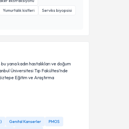
maker ekstraksiyonu
Yumurtalık kistleri
Serviks biyopsisi
 bu yana kadın hastalıkları ve doğum
anbul Üniversitesi Tıp Fakültesi’nde
Göztepe Eğitim ve Araştırma
)
Genital Kanserler
PMOS