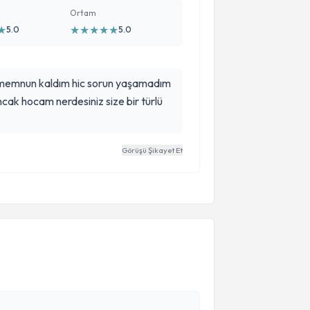
Ortam
★
★
★
★
★
★
5.0
5.0
 memnun kaldım hic sorun yaşamadım
cak hocam nerdesiniz size bir türlü
Görüşü Şikayet Et