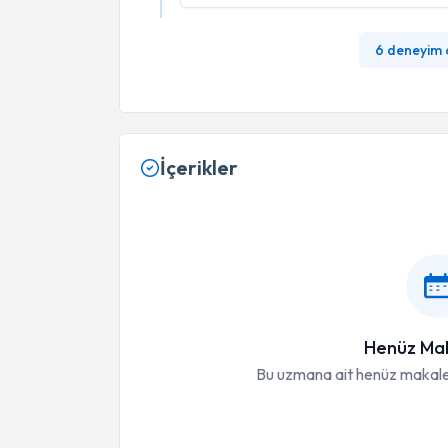
6 deneyim
İçerikler
Henüz Mak
Bu uzmana ait henüz makale