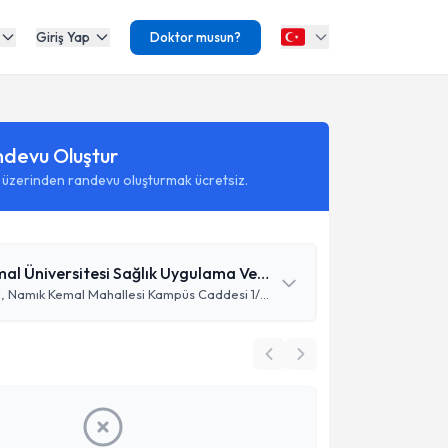
Giriş Yap
Doktor musun?
ndevu Oluştur
 üzerinden randevu oluşturmak ücretsiz.
Namık Kemal Üniversitesi Sağlık Uygulama Ve Araştırma Hastanesi
Namık Kemal, Namık Kemal Mahallesi Kampüs Caddesi 1/14