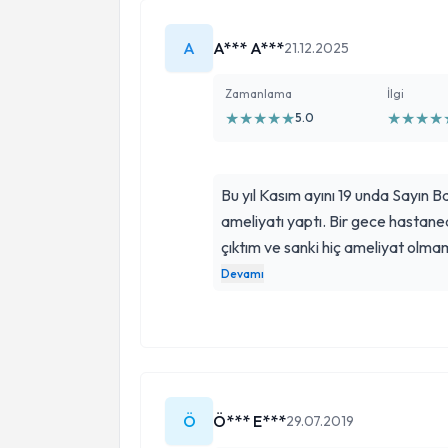
A
A*** A***
21.12.2025
Zamanlama
İlgi
★
★
★
★
★
★
★
★
★
5.0
Bu yıl Kasım ayını 19 unda Sayın
ameliyatı yaptı. Bir gece hastan
çıktım ve sanki hiç ameliyat olma
sokakta görenler şaşırıp kaldı. Hi
Devamı
öncesinde ve sonrasında da sorduğum her s
verdi ve beni rahatlattı. Sayın H
ederim.
Ö
Ö*** E***
29.07.2019