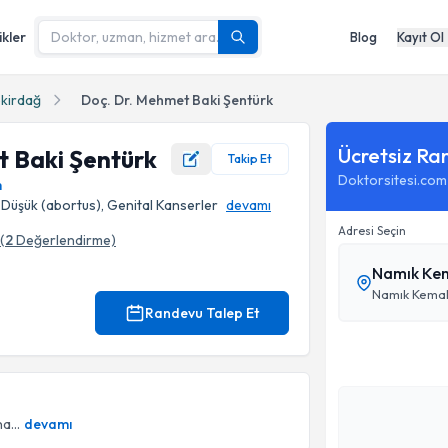
ikler
Blog
Kayıt Ol
kirdağ
Doç. Dr. Mehmet Baki Şentürk
Ücretsiz Ra
t Baki Şentürk
Takip Et
Doktorsitesi.com
m
, Düşük (abortus), Genital Kanserler
devamı
Adresi Seçin
(
2
Değerlendirme)
ı
Randevu Talep Et
a...
devamı