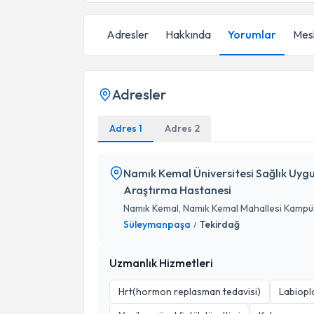
Adresler
Hakkında
Yorumlar
Mesl
Adresler
Adres 1
Adres 2
Namık Kemal Üniversitesi Sağlık Uyg
Araştırma Hastanesi
Namık Kemal, Namık Kemal Mahallesi Kampü
Süleymanpaşa
Tekirdağ
/
Uzmanlık Hizmetleri
Hrt(hormon replasman tedavisi)
Labiopla