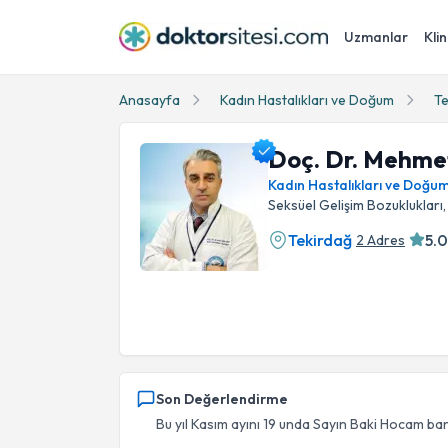
Uzmanlar
Klin
Anasayfa
Kadın Hastalıkları ve Doğum
Te
Doç. Dr. Mehme
Kadın Hastalıkları ve Doğu
Seksüel Gelişim Bozuklukları
Tekirdağ
5.0
2 Adres
Doç. Dr. Mehmet Baki Şentürk Profil Fotoğraf
Son Değerlendirme
Bu yıl Kasım ayını 19 unda Sayın Baki Hocam ban