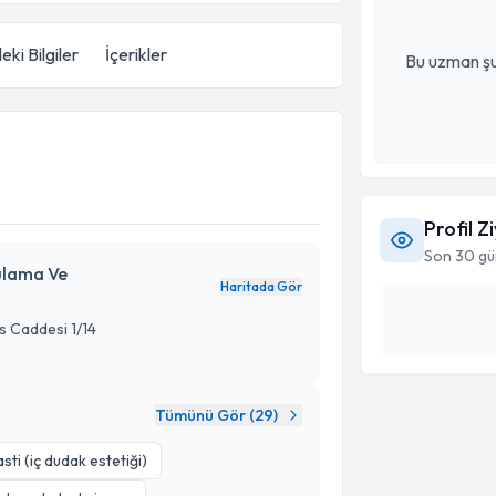
eki Bilgiler
İçerikler
Bu uzman şu
Profil Z
Son 30 gü
ulama Ve
Haritada Gör
s Caddesi 1/14
Tümünü Gör (
29
)
sti (iç dudak estetiği)