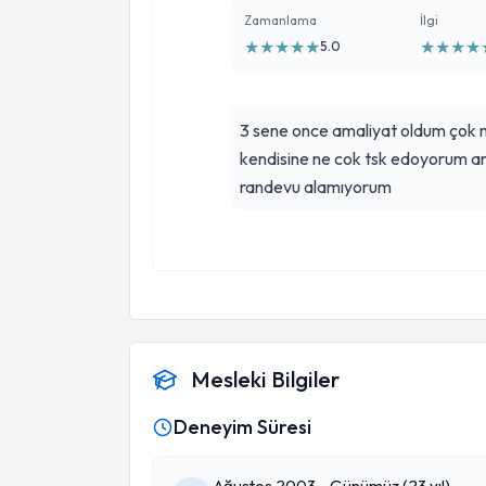
Zamanlama
İlgi
★
★
★
★
★
★
★
★
★
5.0
3 sene once amaliyat oldum çok
kendisine ne cok tsk edoyorum an
randevu alamıyorum
Mesleki Bilgiler
Deneyim Süresi
Ağustos 2003 - Günümüz (23 yıl)