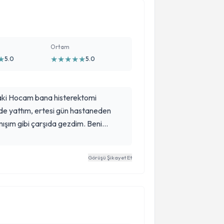
Ortam
★
★
★
★
★
★
5.0
5.0
 Baki Hocam bana histerektomi
ede yattım, ertesi gün hastaneden
mışım gibi çarşıda gezdim. Beni
çbir sıkıntı yaşamadım. Ameliyat
oruya nezaketle cevap
Görüşü Şikayet Et
ocama her şey için çok teşekkür