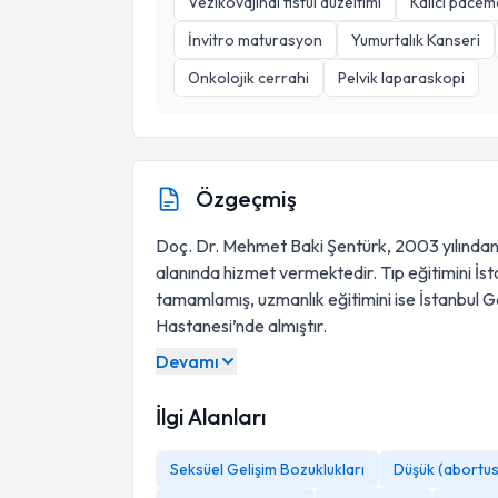
Vezikovajinal fistül düzeltimi
Kalıcı pace
İnvitro maturasyon
Yumurtalık Kanseri
Onkolojik cerrahi
Pelvik laparaskopi
Özgeçmiş
Doç. Dr. Mehmet Baki Şentürk, 2003 yılından
alanında hizmet vermektedir. Tıp eğitimini İst
tamamlamış, uzmanlık eğitimini ise İstanbul 
Hastanesi’nde almıştır.
Devamı
İlgi Alanları
Seksüel Gelişim Bozuklukları
Düşük (abortus