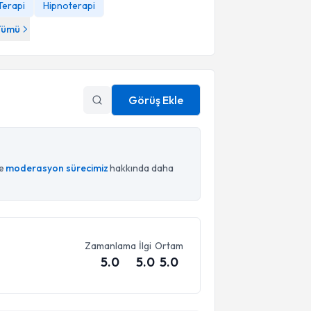
Terapi
Hipnoterapi
Tümü
Görüş Ekle
ce
moderasyon sürecimiz
hakkında daha
Zamanlama
İlgi
Ortam
5.0
5.0
5.0