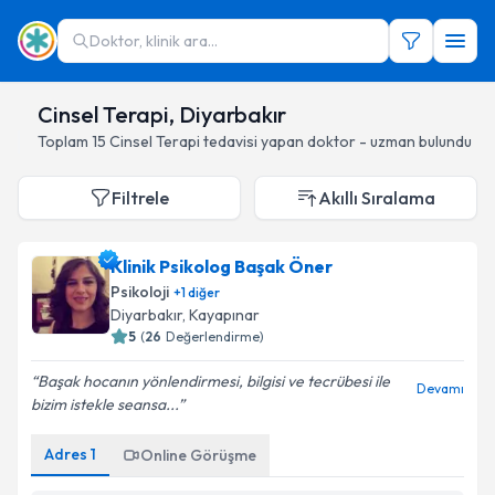
Doktor, klinik ara...
Cinsel Terapi, Diyarbakır
Toplam
15
Cinsel Terapi
tedavisi yapan doktor - uzman bulundu
Filtrele
Akıllı Sıralama
Klinik Psikolog Başak Öner
Psikoloji
+
1
diğer
Diyarbakır
, Kayapınar
5
(
26
Değerlendirme)
Başak hocanın yönlendirmesi, bilgisi ve tecrübesi ile
Devamı
bizim istekle seansa...
Adres
1
Online Görüşme