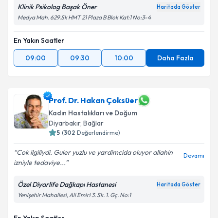
Klinik Psikolog Başak Öner
Haritada Göster
Medya Mah. 629.Sk HMT 21 Plaza B Blok Kat:1 No:3-4
En Yakın Saatler
09:00
09:30
10:00
Daha Fazla
Prof. Dr. Hakan Çoksüer
Kadın Hastalıkları ve Doğum
Diyarbakır
, Bağlar
5
(
302
Değerlendirme)
Cok ilgiliydi. Guler yuzlu ve yardimcida oluyor allahin
Devamı
izniyle tedaviye...
Özel Diyarlife Dağkapı Hastanesi
Haritada Göster
Yenişehir Mahallesi, Ali Emiri 3. Sk. 1. Gç. No:1