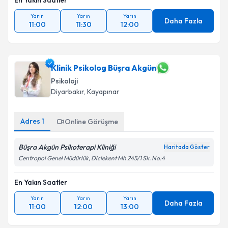
En Yakın Saatler
Yarın
Yarın
Yarın
Daha Fazla
11:00
11:30
12:00
Klinik Psikolog Büşra Akgün
Psikoloji
Diyarbakır
, Kayapınar
Adres
1
Online Görüşme
Büşra Akgün Psikoterapi Kliniği
Haritada Göster
Centropol Genel Müdürlük, Diclekent Mh 245/1 Sk. No:4
En Yakın Saatler
Yarın
Yarın
Yarın
Daha Fazla
11:00
12:00
13:00