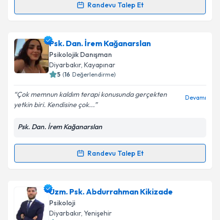
Randevu Talep Et
Randevu Takvimi Talebi
Takvim Talebini Gönder
Uzm. Psk. Talip Sami
için randevu takvimi talebi
Psk. Dan. İrem Kağanarslan
oluşturun. Size bu uzmandan randevu almanız için bir
Psikolojik Danışman
takvim hazırlandığında e-posta ile bilgilendireceğiz.
Diyarbakır
, Kayapınar
5
(
16
Değerlendirme)
E-posta Adresiniz
Çok memnun kaldım terapi konusunda gerçekten
Devamı
yetkin biri. Kendisine çok...
Psk. Dan. İrem Kağanarslan
Kişisel verilerimin işlenmesine ilişkin
Aydınlatma
Metni
'ni okudum ve kişisel verilerimin belirtilen
kapsamda işlenmesini kabul ediyorum.
Randevu Talep Et
Randevu Takvimi Talebi
Takvim Talebini Gönder
Psk. Dan. İrem Kağanarslan
için randevu takvimi
Uzm. Psk. Abdurrahman Kikizade
talebi oluşturun. Size bu uzmandan randevu almanız
Psikoloji
için bir takvim hazırlandığında e-posta ile
Diyarbakır
, Yenişehir