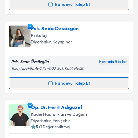
Kişisel verilerimin işlenmesine ilişkin
Aydınlatma
Randevu Talep Et
Randevu Takvimi Talebi
Metni
'ni okudum ve kişisel verilerimin belirtilen
kapsamda işlenmesini kabul ediyorum.
Psk. Dan. Hayriye Erçetin
için randevu takvimi talebi
Psk. Seda Özsözgün
oluşturun. Size bu uzmandan randevu almanız için bir
Takvim Talebini Gönder
Psikoloji
takvim hazırlandığında e-posta ile bilgilendireceğiz.
Diyarbakır
, Kayapınar
E-posta Adresiniz
Psk. Seda Özsözgün
Haritada Göster
Talaytepe Mh. Ay Ofis 4003. Sok. Kat:4 No:20
Kişisel verilerimin işlenmesine ilişkin
Aydınlatma
Randevu Talep Et
Randevu Takvimi Talebi
Metni
'ni okudum ve kişisel verilerimin belirtilen
kapsamda işlenmesini kabul ediyorum.
Psk. Seda Özsözgün
için randevu takvimi talebi
Op. Dr. Ferit Adıgüzel
oluşturun. Size bu uzmandan randevu almanız için bir
Takvim Talebini Gönder
Kadın Hastalıkları ve Doğum
takvim hazırlandığında e-posta ile bilgilendireceğiz.
Diyarbakır
, Yenişehir
5
(
1
Değerlendirme)
E-posta Adresiniz