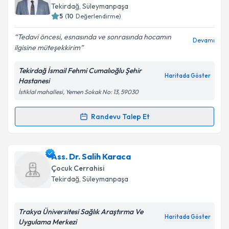
takvim hazırlandığında e-posta ile bilgilendireceğiz.
Tekirdağ
, Süleymanpaşa
5
(
10
Değerlendirme)
E-posta Adresiniz
Tedavi öncesi, esnasında ve sonrasında hocamın
Devamı
ilgisine müteşekkirim
Tekirdağ İsmail Fehmi Cumalıoğlu Şehir
Kişisel verilerimin işlenmesine ilişkin
Aydınlatma
Haritada Göster
Hastanesi
Metni
'ni okudum ve kişisel verilerimin belirtilen
İstiklal mahallesi, Yemen Sokak No: 13, 59030
kapsamda işlenmesini kabul ediyorum.
Randevu Talep Et
Randevu Takvimi Talebi
Takvim Talebini Gönder
Op. Dr. Müslim Doğan Değer
için randevu takvimi
Ass. Dr. Salih Karaca
talebi oluşturun. Size bu uzmandan randevu almanız
Çocuk Cerrahisi
için bir takvim hazırlandığında e-posta ile
Tekirdağ
, Süleymanpaşa
bilgilendireceğiz.
E-posta Adresiniz
Trakya Üniversitesi Sağlık Araştırma Ve
Haritada Göster
Uygulama Merkezi