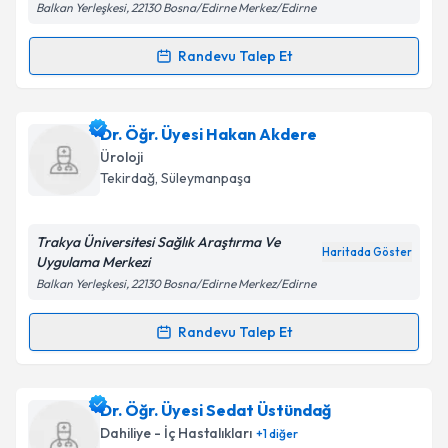
Balkan Yerleşkesi, 22130 Bosna/Edirne Merkez/Edirne
Kişisel verilerimin işlenmesine ilişkin
Aydınlatma
Randevu Talep Et
Randevu Takvimi Talebi
Metni
'ni okudum ve kişisel verilerimin belirtilen
kapsamda işlenmesini kabul ediyorum.
Ass. Dr. Salih Karaca
için randevu takvimi talebi
Dr. Öğr. Üyesi Hakan Akdere
oluşturun. Size bu uzmandan randevu almanız için bir
Takvim Talebini Gönder
Üroloji
takvim hazırlandığında e-posta ile bilgilendireceğiz.
Tekirdağ
, Süleymanpaşa
E-posta Adresiniz
Trakya Üniversitesi Sağlık Araştırma Ve
Haritada Göster
Uygulama Merkezi
Balkan Yerleşkesi, 22130 Bosna/Edirne Merkez/Edirne
Kişisel verilerimin işlenmesine ilişkin
Aydınlatma
Metni
'ni okudum ve kişisel verilerimin belirtilen
Randevu Talep Et
Randevu Takvimi Talebi
kapsamda işlenmesini kabul ediyorum.
Dr. Öğr. Üyesi Hakan Akdere
için randevu takvimi
Dr. Öğr. Üyesi Sedat Üstündağ
Takvim Talebini Gönder
talebi oluşturun. Size bu uzmandan randevu almanız
Dahiliye - İç Hastalıkları
+
1
diğer