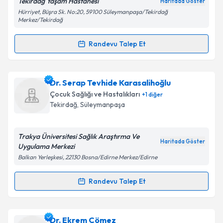
Tekirdağ Yaşam Hastanesi
Haritada Göster
Hürriyet, Büşra Sk. No:20, 59100 Süleymanpaşa/Tekirdağ
Merkez/Tekirdağ
Kişisel verilerimin işlenmesine ilişkin
Aydınlatma
Randevu Talep Et
Metni
'ni okudum ve kişisel verilerimin belirtilen
Randevu Takvimi Talebi
kapsamda işlenmesini kabul ediyorum.
Dr. Mutlu Zeren
için randevu takvimi talebi oluşturun.
Dr. Serap Tevhide Karasalihoğlu
Takvim Talebini Gönder
Size bu uzmandan randevu almanız için bir takvim
Çocuk Sağlığı ve Hastalıkları
+
1
diğer
hazırlandığında e-posta ile bilgilendireceğiz.
Tekirdağ
, Süleymanpaşa
E-posta Adresiniz
Trakya Üniversitesi Sağlık Araştırma Ve
Haritada Göster
Uygulama Merkezi
Balkan Yerleşkesi, 22130 Bosna/Edirne Merkez/Edirne
Kişisel verilerimin işlenmesine ilişkin
Aydınlatma
Metni
'ni okudum ve kişisel verilerimin belirtilen
Randevu Talep Et
Randevu Takvimi Talebi
kapsamda işlenmesini kabul ediyorum.
Dr. Serap Tevhide Karasalihoğlu
için randevu
Dr. Ekrem Çömez
Takvim Talebini Gönder