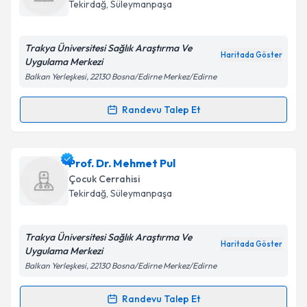
için bir takvim hazırlandığında e-posta ile
Tekirdağ
, Süleymanpaşa
bilgilendireceğiz.
E-posta Adresiniz
Trakya Üniversitesi Sağlık Araştırma Ve
Haritada Göster
Uygulama Merkezi
Balkan Yerleşkesi, 22130 Bosna/Edirne Merkez/Edirne
Kişisel verilerimin işlenmesine ilişkin
Aydınlatma
Randevu Talep Et
Randevu Takvimi Talebi
Metni
'ni okudum ve kişisel verilerimin belirtilen
kapsamda işlenmesini kabul ediyorum.
Dr. Öğr. Üyesi Sedat Üstündağ
için randevu takvimi
Prof. Dr. Mehmet Pul
talebi oluşturun. Size bu uzmandan randevu almanız
Takvim Talebini Gönder
Çocuk Cerrahisi
için bir takvim hazırlandığında e-posta ile
Tekirdağ
, Süleymanpaşa
bilgilendireceğiz.
E-posta Adresiniz
Trakya Üniversitesi Sağlık Araştırma Ve
Haritada Göster
Uygulama Merkezi
Balkan Yerleşkesi, 22130 Bosna/Edirne Merkez/Edirne
Kişisel verilerimin işlenmesine ilişkin
Aydınlatma
Randevu Talep Et
Randevu Takvimi Talebi