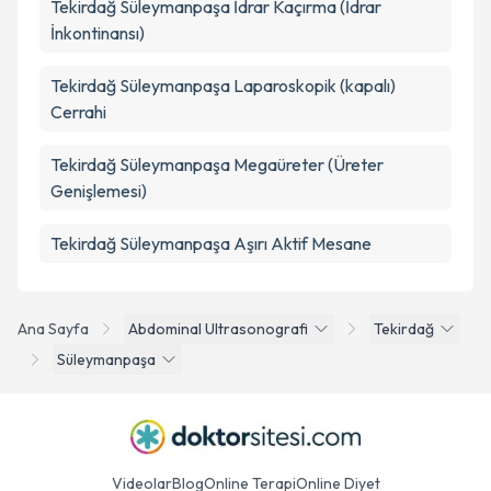
Tekirdağ Süleymanpaşa İdrar Kaçırma (İdrar
İnkontinansı)
Tekirdağ Süleymanpaşa Laparoskopik (kapalı)
Cerrahi
Tekirdağ Süleymanpaşa Megaüreter (Üreter
Genişlemesi)
Tekirdağ Süleymanpaşa Aşırı Aktif Mesane
Ana Sayfa
Abdominal Ultrasonografi
Tekirdağ
Süleymanpaşa
Videolar
Blog
Online Terapi
Online Diyet