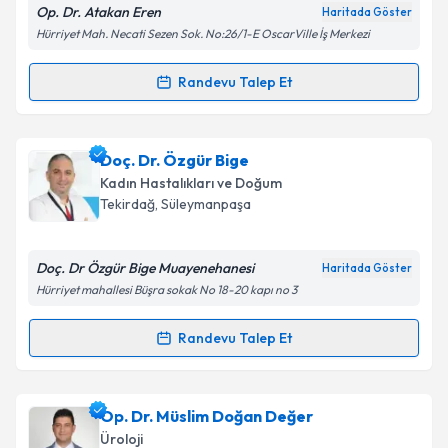
Op. Dr. Atakan Eren
Haritada Göster
Hürriyet Mah. Necati Sezen Sok. No:26/1-E OscarVille İş Merkezi
Randevu Talep Et
Randevu Takvimi Talebi
Op. Dr. Atakan Eren
için randevu takvimi talebi
Doç. Dr. Özgür Bige
oluşturun. Size bu uzmandan randevu almanız için bir
Kadın Hastalıkları ve Doğum
takvim hazırlandığında e-posta ile bilgilendireceğiz.
Tekirdağ
, Süleymanpaşa
E-posta Adresiniz
Doç. Dr Özgür Bige Muayenehanesi
Haritada Göster
Hürriyet mahallesi Büşra sokak No 18-20 kapı no 3
Kişisel verilerimin işlenmesine ilişkin
Aydınlatma
Randevu Talep Et
Randevu Takvimi Talebi
Metni
'ni okudum ve kişisel verilerimin belirtilen
kapsamda işlenmesini kabul ediyorum.
Doç. Dr. Özgür Bige
için randevu takvimi talebi
Op. Dr. Müslim Doğan Değer
oluşturun. Size bu uzmandan randevu almanız için bir
Takvim Talebini Gönder
Üroloji