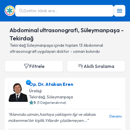
Doktor, klinik ara...
Abdominal ultrasonografi, Süleymanpaşa -
Tekirdağ
Tekirdağ
Süleymanpaşa
içinde toplam
13
Abdominal
ultrasonografi
uygulayan doktor - uzman bulundu
Filtrele
Akıllı Sıralama
Op. Dr. Atakan Eren
Üroloji
Tekirdağ
, Süleymanpaşa
5
(
1
Değerlendirme)
Alanında uzman,hastaya yaklaşımı ilgi ve alakası
Devamı
mükemmel bir kişilik.Yıllardır çözülemeyen...