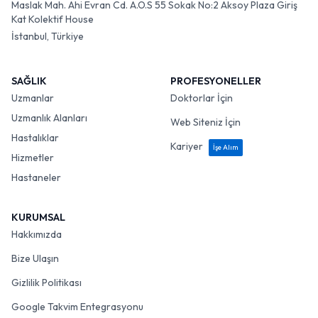
Maslak Mah. Ahi Evran Cd. A.O.S 55 Sokak No:2 Aksoy Plaza Giriş
Kat Kolektif House
İstanbul, Türkiye
SAĞLIK
PROFESYONELLER
Uzmanlar
Doktorlar İçin
Uzmanlık Alanları
Web Siteniz İçin
Hastalıklar
Kariyer
İşe Alım
Hizmetler
Hastaneler
KURUMSAL
Hakkımızda
Bize Ulaşın
Gizlilik Politikası
Google Takvim Entegrasyonu