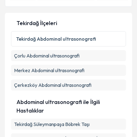
E-posta Adresiniz
Tekirdağ İlçeleri
Kişisel verilerimin işlenmesine ilişkin
Aydınlatma
Tekirdağ
Abdominal ultrasonografi
Metni
'ni okudum ve kişisel verilerimin belirtilen
kapsamda işlenmesini kabul ediyorum.
Çorlu
Abdominal ultrasonografi
Takvim Talebini Gönder
Merkez
Abdominal ultrasonografi
Çerkezköy
Abdominal ultrasonografi
Abdominal ultrasonografi ile İlgili
Hastalıklar
Tekirdağ Süleymanpaşa Böbrek Taşı