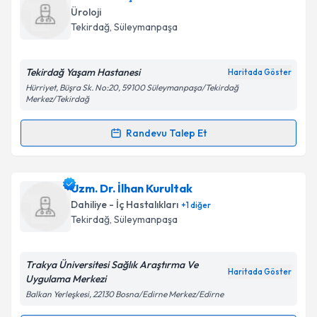
takvimi talebi oluşturun. Size bu uzmandan randevu
Üroloji
almanız için bir takvim hazırlandığında e-posta ile
Tekirdağ
, Süleymanpaşa
bilgilendireceğiz.
E-posta Adresiniz
Tekirdağ Yaşam Hastanesi
Haritada Göster
Hürriyet, Büşra Sk. No:20, 59100 Süleymanpaşa/Tekirdağ
Merkez/Tekirdağ
Randevu Talep Et
Kişisel verilerimin işlenmesine ilişkin
Aydınlatma
Randevu Takvimi Talebi
Metni
'ni okudum ve kişisel verilerimin belirtilen
kapsamda işlenmesini kabul ediyorum.
Dr. Ekrem Çömez
için randevu takvimi talebi
Uzm. Dr. İlhan Kurultak
oluşturun. Size bu uzmandan randevu almanız için bir
Dahiliye - İç Hastalıkları
+
1
diğer
Takvim Talebini Gönder
takvim hazırlandığında e-posta ile bilgilendireceğiz.
Tekirdağ
, Süleymanpaşa
E-posta Adresiniz
Trakya Üniversitesi Sağlık Araştırma Ve
Haritada Göster
Uygulama Merkezi
Balkan Yerleşkesi, 22130 Bosna/Edirne Merkez/Edirne
Kişisel verilerimin işlenmesine ilişkin
Aydınlatma