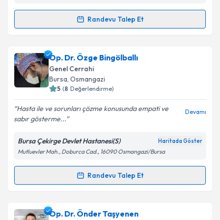
Takvim Talebini Gönder
Randevu Talep Et
Randevu Takvimi Talebi
Prof. Dr. Bülent Yazıcı
için randevu takvimi talebi
Op. Dr. Özge Bingölballı
oluşturun. Size bu uzmandan randevu almanız için bir
Genel Cerrahi
takvim hazırlandığında e-posta ile bilgilendireceğiz.
Bursa
, Osmangazi
5
(
8
Değerlendirme)
E-posta Adresiniz
Hasta ile ve sorunları çözme konusunda empati ve
Devamı
sabır gösterme...
Bursa Çekirge Devlet Hastanesi(S)
Haritada Göster
Kişisel verilerimin işlenmesine ilişkin
Aydınlatma
Mutluevler Mah., Doburca Cad., 16090 Osmangazi/Bursa
Metni
'ni okudum ve kişisel verilerimin belirtilen
kapsamda işlenmesini kabul ediyorum.
Randevu Talep Et
Randevu Takvimi Talebi
Takvim Talebini Gönder
Op. Dr. Özge Bingölballı
için randevu takvimi talebi
Op. Dr. Önder Taşyenen