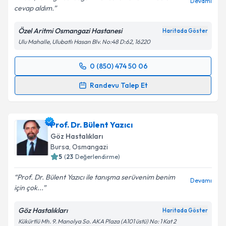
Devamı
cevap aldım.
Kişisel verilerimin işlenmesine ilişkin
Aydınlatma
Özel Aritmi Osmangazi Hastanesi
Haritada Göster
Metni
'ni okudum ve kişisel verilerimin belirtilen
Ulu Mahalle, Ulubatlı Hasan Blv. No:48 D:62, 16220
kapsamda işlenmesini kabul ediyorum.
0 (850) 474 50 06
Randevu Takvimi Talebi
Takvim Talebini Gönder
Randevu Talep Et
Uzm. Dr. Rabia Erçoban
için randevu takvimi talebi
oluşturun. Size bu uzmandan randevu almanız için bir
Prof. Dr. Bülent Yazıcı
takvim hazırlandığında e-posta ile bilgilendireceğiz.
Göz Hastalıkları
E-posta Adresiniz
Bursa
, Osmangazi
5
(
23
Değerlendirme)
Prof. Dr. Bülent Yazıcı ile tanışma serüvenim benim
Devamı
için çok...
Kişisel verilerimin işlenmesine ilişkin
Aydınlatma
Metni
'ni okudum ve kişisel verilerimin belirtilen
Göz Hastalıkları
Haritada Göster
kapsamda işlenmesini kabul ediyorum.
Kükürtlü Mh. 9. Manolya So. AKA Plaza (A101 üstü) No: 1 Kat 2