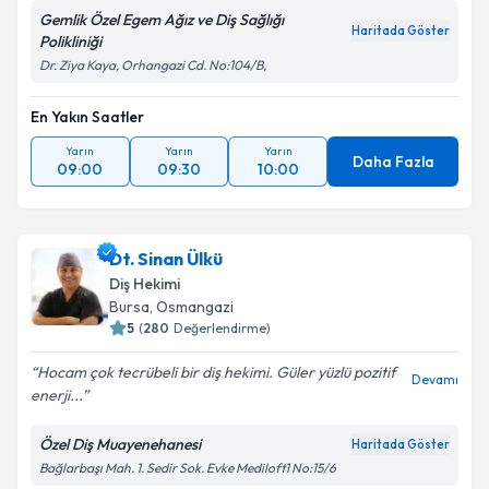
Gemlik Özel Egem Ağız ve Diş Sağlığı
Haritada Göster
Polikliniği
Dr. Ziya Kaya, Orhangazi Cd. No:104/B,
En Yakın Saatler
Yarın
Yarın
Yarın
Daha Fazla
09:00
09:30
10:00
Dt. Sinan Ülkü
Diş Hekimi
Bursa
, Osmangazi
5
(
280
Değerlendirme)
Hocam çok tecrübeli bir diş hekimi. Güler yüzlü pozitif
Devamı
enerji...
Özel Diş Muayenehanesi
Haritada Göster
Bağlarbaşı Mah. 1. Sedir Sok. Evke Mediloft1 No:15/6