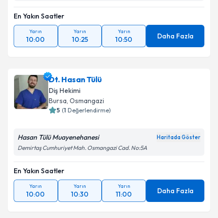
En Yakın Saatler
Yarın
Yarın
Yarın
Daha Fazla
10:00
10:25
10:50
Dt. Hasan Tülü
Diş Hekimi
Bursa
, Osmangazi
5
(
1
Değerlendirme)
Hasan Tülü Muayenehanesi
Haritada Göster
Demirtaş Cumhuriyet Mah. Osmangazi Cad. No:5A
En Yakın Saatler
Yarın
Yarın
Yarın
Daha Fazla
10:00
10:30
11:00