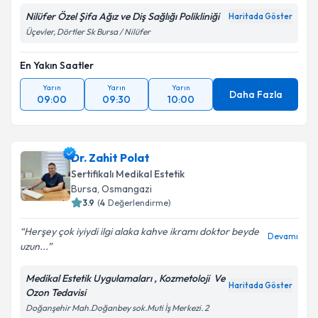
Nilüfer Özel Şifa Ağız ve Diş Sağlığı Polikliniği
Haritada Göster
Üçevler, Dörtler Sk Bursa / Nilüfer
En Yakın Saatler
Yarın
Yarın
Yarın
Daha Fazla
09:00
09:30
10:00
Dr. Zahit Polat
Sertifikalı Medikal Estetik
Bursa
, Osmangazi
3.9
(
4
Değerlendirme)
Herşey çok iyiydi ilgi alaka kahve ikramı doktor beyde
Devamı
uzun...
Medikal Estetik Uygulamaları , Kozmetoloji Ve
Haritada Göster
Ozon Tedavisi
Doğanşehir Mah.Doğanbey sok.Muti İş Merkezi. 2