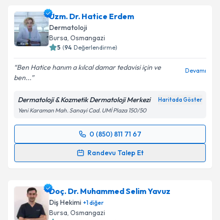
Uzm. Dr. Hatice Erdem
Dermatoloji
Bursa
, Osmangazi
5
(
94
Değerlendirme)
Ben Hatice hanım a kılcal damar tedavisi için ve
Devamı
ben...
Dermatoloji & Kozmetik Dermatoloji Merkezi
Haritada Göster
Yeni Karaman Mah. Sanayi Cad. UMİ Plaza 150/50
0 (850) 811 71 67
Randevu Takvimi Talebi
Randevu Talep Et
Uzm. Dr. Hatice Erdem
için randevu takvimi talebi
oluşturun. Size bu uzmandan randevu almanız için bir
Doç. Dr. Muhammed Selim Yavuz
takvim hazırlandığında e-posta ile bilgilendireceğiz.
Diş Hekimi
+
1
diğer
E-posta Adresiniz
Bursa
, Osmangazi