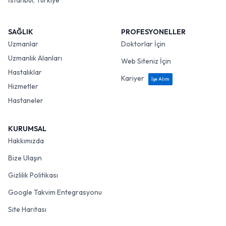
İstanbul, Türkiye
SAĞLIK
PROFESYONELLER
Uzmanlar
Doktorlar İçin
Uzmanlık Alanları
Web Siteniz İçin
Hastalıklar
Kariyer
İşe Alım
Hizmetler
Hastaneler
KURUMSAL
Hakkımızda
Bize Ulaşın
Gizlilik Politikası
Google Takvim Entegrasyonu
Site Haritası