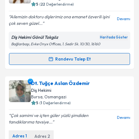
5
(
22
Değerlendirme)
E-posta Adresiniz
Ailemizin doktoru dişlerimiz ona emanet özverili işini
Devamı
çok seven güzel...
Diş Hekimi Gönül Tokgöz
Haritada Göster
Kişisel verilerimin işlenmesine ilişkin
Aydınlatma
Bağlarbaşı, Evke Onyx Offices, 1. Sedir Sk. 10/30, 16160
Metni
'ni okudum ve kişisel verilerimin belirtilen
kapsamda işlenmesini kabul ediyorum.
Randevu Talep Et
Randevu Takvimi Talebi
Takvim Talebini Gönder
Dt. Gönül Tokgöz
için randevu takvimi talebi
Dt. Tuğçe Aslan Özdemir
oluşturun. Size bu uzmandan randevu almanız için bir
Diş Hekimi
takvim hazırlandığında e-posta ile bilgilendireceğiz.
Bursa
, Osmangazi
5
(
1
Değerlendirme)
E-posta Adresiniz
Çok samimi ve içten güler yüzlü şimdiden
Devamı
tanıdıklarıma tavsiye...
Adres
1
Adres
2
Kişisel verilerimin işlenmesine ilişkin
Aydınlatma