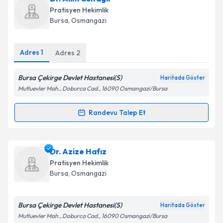
oluşturun. Size bu uzmandan randevu almanız için bir
Takvim Talebini Gönder
Pratisyen Hekimlik
takvim hazırlandığında e-posta ile bilgilendireceğiz.
Bursa
, Osmangazi
E-posta Adresiniz
Adres
1
Adres
2
Bursa Çekirge Devlet Hastanesi(S)
Haritada Göster
Kişisel verilerimin işlenmesine ilişkin
Aydınlatma
Mutluevler Mah., Doburca Cad., 16090 Osmangazi/Bursa
Metni
'ni okudum ve kişisel verilerimin belirtilen
kapsamda işlenmesini kabul ediyorum.
Randevu Talep Et
Randevu Takvimi Talebi
Takvim Talebini Gönder
Dr. Alim Culfagil
için randevu takvimi talebi
Dr. Azize Hafız
oluşturun. Size bu uzmandan randevu almanız için bir
Pratisyen Hekimlik
takvim hazırlandığında e-posta ile bilgilendireceğiz.
Bursa
, Osmangazi
E-posta Adresiniz
Bursa Çekirge Devlet Hastanesi(S)
Haritada Göster
Mutluevler Mah., Doburca Cad., 16090 Osmangazi/Bursa