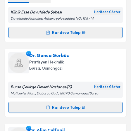
Metni
'ni okudum ve kişisel verilerimin belirtilen
kapsamda işlenmesini kabul ediyorum.
Klinik Esse Davutdede Şubesi
Haritada Göster
Davutdede Mahallesi Ankara yolu caddesi NO: 108 /1 A
Takvim Talebini Gönder
Randevu Talep Et
Randevu Takvimi Talebi
Dt. Tuğçe Aslan Özdemir
için randevu takvimi talebi
Dr. Gonca Gürbüz
oluşturun. Size bu uzmandan randevu almanız için bir
Pratisyen Hekimlik
takvim hazırlandığında e-posta ile bilgilendireceğiz.
Bursa
, Osmangazi
E-posta Adresiniz
Bursa Çekirge Devlet Hastanesi(S)
Haritada Göster
Mutluevler Mah., Doburca Cad., 16090 Osmangazi/Bursa
Kişisel verilerimin işlenmesine ilişkin
Aydınlatma
Randevu Talep Et
Randevu Takvimi Talebi
Metni
'ni okudum ve kişisel verilerimin belirtilen
kapsamda işlenmesini kabul ediyorum.
Dr. Gonca Gürbüz
için randevu takvimi talebi
Dr. Alim Culfagil