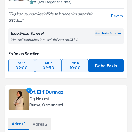
5
(
129
Değerlendirme)
Diş konusunda kesinlikle tek geçerim ailemizin
Devamı
dişçisi…
Elite Smile Yunuseli
Haritada Göster
Yunuseli Mahallesi Yunuseli Bulvarı No:181-A
En Yakın Saatler
Yarın
Yarın
Yarın
Daha Fazla
09:00
09:30
10:00
Dt. Elif Durmaz
Diş Hekimi
Bursa
, Osmangazi
Adres
1
Adres
2