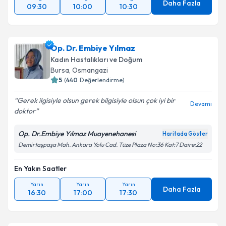
Daha Fazla
09:30
10:00
10:30
Op. Dr. Embiye Yılmaz
Kadın Hastalıkları ve Doğum
Bursa
, Osmangazi
5
(
440
Değerlendirme)
Gerek ilgisiyle olsun gerek bilgisiyle olsun çok iyi bir
Devamı
doktor
Op. Dr.Embiye Yılmaz Muayenehanesi
Haritada Göster
Demirtaşpaşa Mah. Ankara Yolu Cad. Tüze Plaza No:36 Kat:7 Daire:22
En Yakın Saatler
Yarın
Yarın
Yarın
Daha Fazla
16:30
17:00
17:30