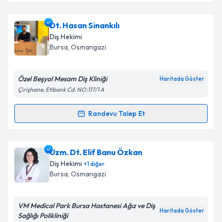
kapsamda işlenmesini kabul ediyorum.
Dt. Burcu Demir
için randevu takvimi talebi oluşturun.
Dt. Hasan Sinankılı
Size bu uzmandan randevu almanız için bir takvim
Takvim Talebini Gönder
Diş Hekimi
hazırlandığında e-posta ile bilgilendireceğiz.
Bursa
, Osmangazi
E-posta Adresiniz
Özel Beşyol Mesam Diş Kliniği
Haritada Göster
Çirişhane, Etibank Cd. NO:117/1 A
Kişisel verilerimin işlenmesine ilişkin
Aydınlatma
Randevu Talep Et
Randevu Takvimi Talebi
Metni
'ni okudum ve kişisel verilerimin belirtilen
kapsamda işlenmesini kabul ediyorum.
Dt. Hasan Sinankılı
için randevu takvimi talebi
Uzm. Dt. Elif Banu Özkan
oluşturun. Size bu uzmandan randevu almanız için bir
Takvim Talebini Gönder
Diş Hekimi
+
1
diğer
takvim hazırlandığında e-posta ile bilgilendireceğiz.
Bursa
, Osmangazi
E-posta Adresiniz
VM Medical Park Bursa Hastanesi Ağız ve Diş
Haritada Göster
Sağlığı Polikliniği