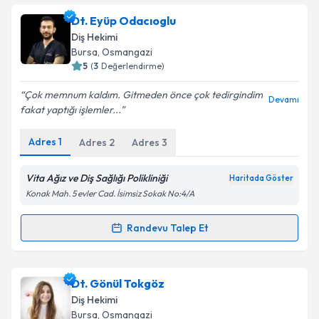
Op. Dr. Burçin Kaya Huseyinoglu
için randevu
Dt. Eyüp Odacıoglu
Takvim Talebini Gönder
takvimi talebi oluşturun. Size bu uzmandan randevu
Diş Hekimi
almanız için bir takvim hazırlandığında e-posta ile
Bursa
, Osmangazi
bilgilendireceğiz.
5
(
3
Değerlendirme)
E-posta Adresiniz
Çok memnum kaldım. Gitmeden önce çok tedirgindim
Devamı
fakat yaptığı işlemler...
Adres
1
Adres
2
Adres
3
Kişisel verilerimin işlenmesine ilişkin
Aydınlatma
Metni
'ni okudum ve kişisel verilerimin belirtilen
Vita Ağız ve Diş Sağlığı Polikliniği
Haritada Göster
kapsamda işlenmesini kabul ediyorum.
Konak Mah. 5 evler Cad. İsimsiz Sokak No:4/A
Randevu Talep Et
Takvim Talebini Gönder
Randevu Takvimi Talebi
Dt. Eyüp Odacıoglu
için randevu takvimi talebi
Dt. Gönül Tokgöz
oluşturun. Size bu uzmandan randevu almanız için bir
Diş Hekimi
takvim hazırlandığında e-posta ile bilgilendireceğiz.
Bursa
, Osmangazi