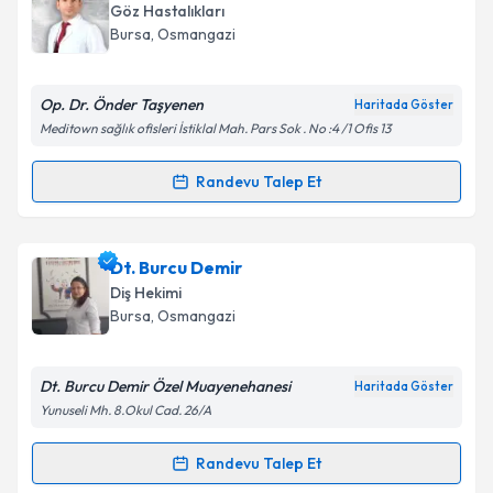
oluşturun. Size bu uzmandan randevu almanız için bir
Göz Hastalıkları
takvim hazırlandığında e-posta ile bilgilendireceğiz.
Bursa
, Osmangazi
E-posta Adresiniz
Op. Dr. Önder Taşyenen
Haritada Göster
Meditown sağlık ofisleri İstiklal Mah. Pars Sok . No :4 /1 Ofis 13
Kişisel verilerimin işlenmesine ilişkin
Aydınlatma
Randevu Talep Et
Randevu Takvimi Talebi
Metni
'ni okudum ve kişisel verilerimin belirtilen
kapsamda işlenmesini kabul ediyorum.
Op. Dr. Önder Taşyenen
için randevu takvimi talebi
Dt. Burcu Demir
oluşturun. Size bu uzmandan randevu almanız için bir
Takvim Talebini Gönder
Diş Hekimi
takvim hazırlandığında e-posta ile bilgilendireceğiz.
Bursa
, Osmangazi
E-posta Adresiniz
Dt. Burcu Demir Özel Muayenehanesi
Haritada Göster
Yunuseli Mh. 8.Okul Cad. 26/A
Kişisel verilerimin işlenmesine ilişkin
Aydınlatma
Randevu Talep Et
Randevu Takvimi Talebi
Metni
'ni okudum ve kişisel verilerimin belirtilen