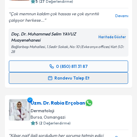
5
(
27
Değerlendirme)
Çok memnun kaldım çok hassas ve çok ayrıntılı
Devamı
çalışıyor herkese...
Kişisel verilerimin işlenmesine ilişkin
Aydınlatma
Metni
'ni okudum ve kişisel verilerimin belirtilen
Doç. Dr. Muhammed Selim YAVUZ
kapsamda işlenmesini kabul ediyorum.
Haritada Göster
Muayenehanesi
Bağlarbaşı Mahallesi, 1.Sedir Sokak, No: 10 (Evke onyx offices) Kat: 5 D:
28
Takvim Talebini Gönder
0 (850) 811 31 87
Randevu Takvimi Talebi
Randevu Talep Et
Doç. Dr. Muhammed Selim Yavuz
için randevu
takvimi talebi oluşturun. Size bu uzmandan randevu
almanız için bir takvim hazırlandığında e-posta ile
Uzm. Dr. Rabia Erçoban
bilgilendireceğiz.
Dermatoloji
Bursa
, Osmangazi
E-posta Adresiniz
5
(
2
Değerlendirme)
Kibar,naif ilgili sorduğum her soruma tatmin edici