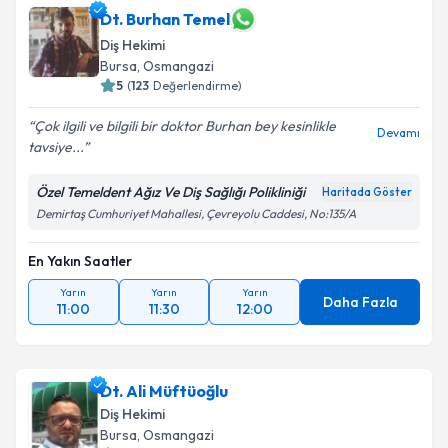
Dt. Burhan Temel
Diş Hekimi
Bursa
, Osmangazi
5
(
123
Değerlendirme)
Çok ilgili ve bilgili bir doktor Burhan bey kesinlikle
Devamı
tavsiye...
Özel Temeldent Ağız Ve Diş Sağlığı Polikliniği
Haritada Göster
Demirtaş Cumhuriyet Mahallesi, Çevreyolu Caddesi, No:135/A
En Yakın Saatler
Yarın
Yarın
Yarın
Daha Fazla
11:00
11:30
12:00
Dt. Ali Müftüoğlu
Diş Hekimi
Bursa
, Osmangazi