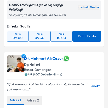
Gemlik Özel Egem Ağız ve Diş Sağlığı
Haritada Göster
Polikliniği
Dr. Ziya kaya Mah. Orhangazi Cad. No 104/B
En Yakın Saatler
Yarın
Yarın
Yarın
Daha Fazla
09:00
09:30
10:00
Dt. Mehmet Ali Cesur
Diş Hekimi
Bursa
, Osmangazi
4.9
(
407
Değerlendirme)
Çok memnun kaldım tüm çalışanların ilgili olması beni
Devamı
çok memnun...
Adres
1
Adres
2