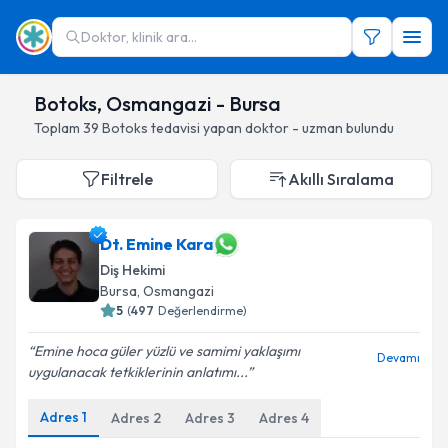
Doktor, klinik ara...
Botoks, Osmangazi - Bursa
Toplam
39
Botoks
tedavisi yapan doktor - uzman bulundu
Filtrele
Akıllı Sıralama
Dt. Emine Kara
Diş Hekimi
Bursa
, Osmangazi
5
(
497
Değerlendirme)
Emine hoca güler yüzlü ve samimi yaklaşımı
Devamı
uygulanacak tetkiklerinin anlatımı...
Adres
1
Adres
2
Adres
3
Adres
4