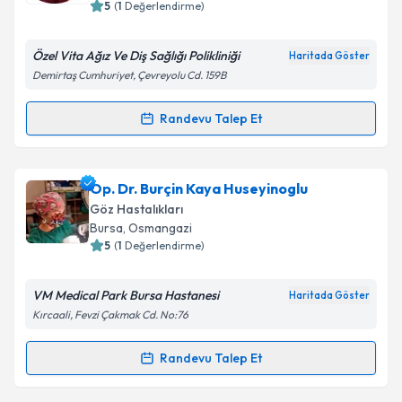
bilgilendireceğiz.
5
(
1
Değerlendirme)
E-posta Adresiniz
Özel Vita Ağız Ve Diş Sağlığı Polikliniği
Haritada Göster
Demirtaş Cumhuriyet, Çevreyolu Cd. 159B
Randevu Talep Et
Randevu Takvimi Talebi
Kişisel verilerimin işlenmesine ilişkin
Aydınlatma
Metni
'ni okudum ve kişisel verilerimin belirtilen
kapsamda işlenmesini kabul ediyorum.
Dt. Arif Sezinir Yalçın
için randevu takvimi talebi
Op. Dr. Burçin Kaya Huseyinoglu
oluşturun. Size bu uzmandan randevu almanız için bir
Göz Hastalıkları
Takvim Talebini Gönder
takvim hazırlandığında e-posta ile bilgilendireceğiz.
Bursa
, Osmangazi
5
(
1
Değerlendirme)
E-posta Adresiniz
VM Medical Park Bursa Hastanesi
Haritada Göster
Kırcaali, Fevzi Çakmak Cd. No:76
Kişisel verilerimin işlenmesine ilişkin
Aydınlatma
Randevu Talep Et
Randevu Takvimi Talebi
Metni
'ni okudum ve kişisel verilerimin belirtilen
kapsamda işlenmesini kabul ediyorum.