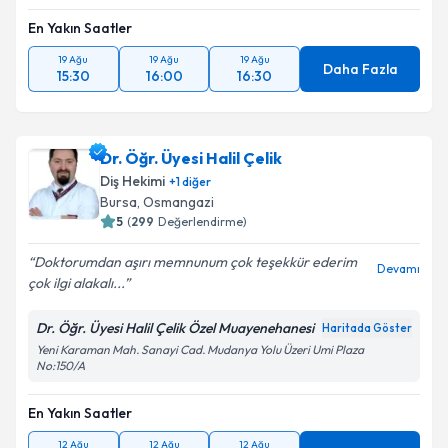
En Yakın Saatler
19 Ağu
19 Ağu
19 Ağu
Daha Fazla
15:30
16:00
16:30
Dr. Öğr. Üyesi Halil Çelik
Diş Hekimi
+
1
diğer
Bursa
, Osmangazi
5
(
299
Değerlendirme)
Doktorumdan aşırı memnunum çok teşekkür ederim
Devamı
çok ilgi alakalı...
Dr. Öğr. Üyesi Halil Çelik Özel Muayenehanesi
Haritada Göster
Yeni Karaman Mah. Sanayi Cad. Mudanya Yolu Üzeri Umi Plaza
No:150/A
En Yakın Saatler
12 Ağu
12 Ağu
12 Ağu