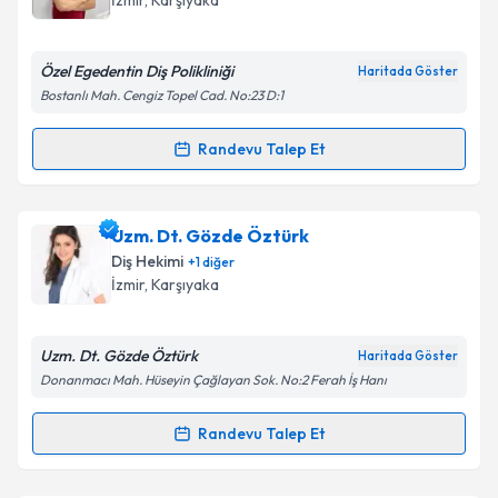
İzmir
, Karşıyaka
E-posta Adresiniz
Özel Egedentin Diş Polikliniği
Haritada Göster
Bostanlı Mah. Cengiz Topel Cad. No:23 D:1
Kişisel verilerimin işlenmesine ilişkin
Aydınlatma
Randevu Talep Et
Randevu Takvimi Talebi
Metni
'ni okudum ve kişisel verilerimin belirtilen
kapsamda işlenmesini kabul ediyorum.
Dt. Baran Ceyberi
için randevu takvimi talebi
Uzm. Dt. Gözde Öztürk
oluşturun. Size bu uzmandan randevu almanız için bir
Takvim Talebini Gönder
Diş Hekimi
+
1
diğer
takvim hazırlandığında e-posta ile bilgilendireceğiz.
İzmir
, Karşıyaka
E-posta Adresiniz
Uzm. Dt. Gözde Öztürk
Haritada Göster
Donanmacı Mah. Hüseyin Çağlayan Sok. No:2 Ferah İş Hanı
Kişisel verilerimin işlenmesine ilişkin
Aydınlatma
Randevu Talep Et
Randevu Takvimi Talebi
Metni
'ni okudum ve kişisel verilerimin belirtilen
kapsamda işlenmesini kabul ediyorum.