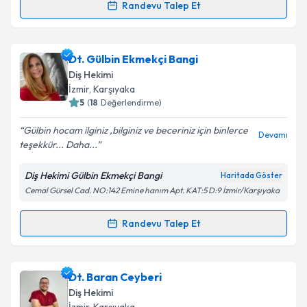
Kişisel verilerimin işlenmesine ilişkin
Aydınlatma
Randevu Talep Et
Randevu Takvimi Talebi
Metni
'ni okudum ve kişisel verilerimin belirtilen
kapsamda işlenmesini kabul ediyorum.
Dt. Gülnihal Ağbulut
için randevu takvimi talebi
Dt. Gülbin Ekmekçi Bangi
oluşturun. Size bu uzmandan randevu almanız için bir
Takvim Talebini Gönder
Diş Hekimi
takvim hazırlandığında e-posta ile bilgilendireceğiz.
İzmir
, Karşıyaka
5
(
18
Değerlendirme)
E-posta Adresiniz
Gülbin hocam ilginiz ,bilginiz ve beceriniz için binlerce
Devamı
teşekkür... Daha...
Diş Hekimi Gülbin Ekmekçi Bangi
Haritada Göster
Kişisel verilerimin işlenmesine ilişkin
Aydınlatma
Cemal Gürsel Cad. NO:142 Emine hanım Apt. KAT:5 D:9 İzmir/Karşıyaka
Metni
'ni okudum ve kişisel verilerimin belirtilen
kapsamda işlenmesini kabul ediyorum.
Randevu Talep Et
Randevu Takvimi Talebi
Takvim Talebini Gönder
Dt. Gülbin Ekmekçi Bangi
için randevu takvimi talebi
Dt. Baran Ceyberi
oluşturun. Size bu uzmandan randevu almanız için bir
Diş Hekimi
takvim hazırlandığında e-posta ile bilgilendireceğiz.