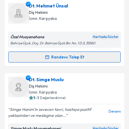
Uzm. Dt. Gözde Öztürk
için randevu takvimi talebi
Dt. Mehmet Ünsal
oluşturun. Size bu uzmandan randevu almanız için bir
Takvim Talebini Gönder
Diş Hekimi
takvim hazırlandığında e-posta ile bilgilendireceğiz.
İzmir
, Karşıyaka
E-posta Adresiniz
Özel Muayenehane
Haritada Göster
Bahriye Üçok, Doç. Dr. Bahriye Üçok Blv. No. 1 D:3, 35580
Kişisel verilerimin işlenmesine ilişkin
Aydınlatma
Randevu Talep Et
Randevu Takvimi Talebi
Metni
'ni okudum ve kişisel verilerimin belirtilen
kapsamda işlenmesini kabul ediyorum.
Dt. Mehmet Ünsal
için randevu takvimi talebi
Dt. Simge Muslu
oluşturun. Size bu uzmandan randevu almanız için bir
Takvim Talebini Gönder
Diş Hekimi
takvim hazırlandığında e-posta ile bilgilendireceğiz.
İzmir
, Karşıyaka
5
(
1
Değerlendirme)
E-posta Adresiniz
Simge Hanim’in sevecen tavri, hastaya pozitif
Devamı
yaklasimlari ve meslegine olan...
Simge Muslu Muayenehanesi
Haritada Göster