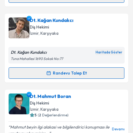
Randevu Takvimi Talebi
Takvim Talebini Gönder
Dt. Sena Şengüler
için randevu takvimi talebi
Dt. Kağan Kundakcı
oluşturun. Size bu uzmandan randevu almanız için bir
Diş Hekimi
takvim hazırlandığında e-posta ile bilgilendireceğiz.
İzmir
, Karşıyaka
E-posta Adresiniz
Dt. Kağan Kundakcı
Haritada Göster
Tuna Mahallesi 1690 Sokak No:77
Kişisel verilerimin işlenmesine ilişkin
Aydınlatma
Randevu Talep Et
Randevu Takvimi Talebi
Metni
'ni okudum ve kişisel verilerimin belirtilen
kapsamda işlenmesini kabul ediyorum.
Dt. Kağan Kundakcı
için randevu takvimi talebi
Dt. Mahmut Boran
oluşturun. Size bu uzmandan randevu almanız için bir
Takvim Talebini Gönder
Diş Hekimi
takvim hazırlandığında e-posta ile bilgilendireceğiz.
İzmir
, Karşıyaka
5
(
2
Değerlendirme)
E-posta Adresiniz
Mahmut beyin ilgi alakasi ve bilgilendirici konuşması ile
Devamı