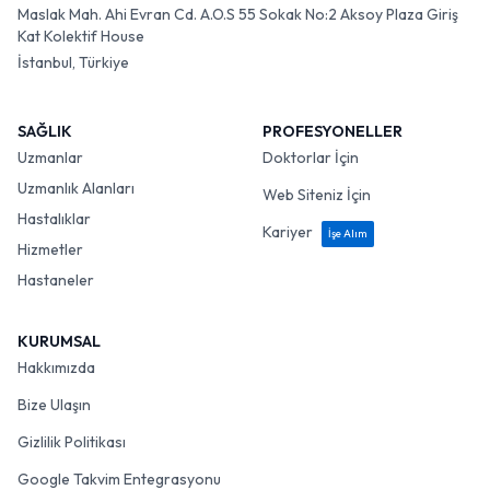
Maslak Mah. Ahi Evran Cd. A.O.S 55 Sokak No:2 Aksoy Plaza Giriş
Kat Kolektif House
İstanbul, Türkiye
SAĞLIK
PROFESYONELLER
Uzmanlar
Doktorlar İçin
Uzmanlık Alanları
Web Siteniz İçin
Hastalıklar
Kariyer
İşe Alım
Hizmetler
Hastaneler
KURUMSAL
Hakkımızda
Bize Ulaşın
Gizlilik Politikası
Google Takvim Entegrasyonu