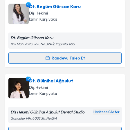
Dt. Serdar Demirçal
için randevu takvimi talebi
Dt. Begüm Gürcan Koru
oluşturun. Size bu uzmandan randevu almanız için bir
Takvim Talebini Gönder
Diş Hekimi
takvim hazırlandığında e-posta ile bilgilendireceğiz.
İzmir
, Karşıyaka
E-posta Adresiniz
Dt. Begüm Gürcan Koru
Yalı Mah. 6523.Sok. No:32A İç Kapı No:405
Kişisel verilerimin işlenmesine ilişkin
Aydınlatma
Randevu Talep Et
Randevu Takvimi Talebi
Metni
'ni okudum ve kişisel verilerimin belirtilen
kapsamda işlenmesini kabul ediyorum.
Dt. Begüm Gürcan Koru
için randevu takvimi talebi
Dt. Gülnihal Ağbulut
oluşturun. Size bu uzmandan randevu almanız için bir
Takvim Talebini Gönder
Diş Hekimi
takvim hazırlandığında e-posta ile bilgilendireceğiz.
İzmir
, Karşıyaka
E-posta Adresiniz
Diş Hekimi Gülnihal Ağbulut Dental Studio
Haritada Göster
Goncalar Mh. 6038 Sk. No:5/A