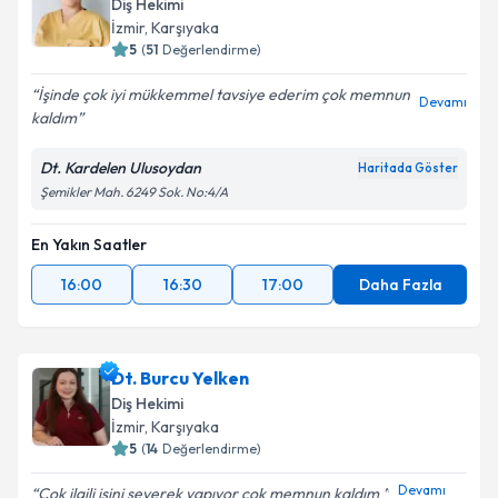
Diş Hekimi
İzmir
, Karşıyaka
5
(
51
Değerlendirme)
İşinde çok iyi mükkemmel tavsiye ederim çok memnun
Devamı
kaldım
Dt. Kardelen Ulusoydan
Haritada Göster
Şemikler Mah. 6249 Sok. No:4/A
En Yakın Saatler
16:00
16:30
17:00
Daha Fazla
Dt. Burcu Yelken
Diş Hekimi
İzmir
, Karşıyaka
5
(
14
Değerlendirme)
Devamı
Çok ilgili işini severek yapıyor çok memnun kaldım