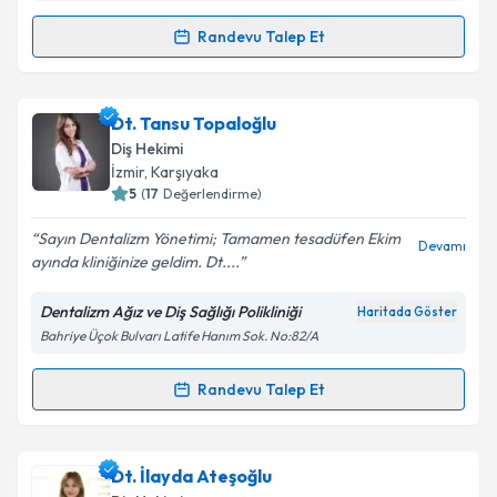
Randevu Talep Et
Randevu Takvimi Talebi
Takvim Talebini Gönder
Dr. Dt. İlker Önder
için randevu takvimi talebi
Dt. Tansu Topaloğlu
oluşturun. Size bu uzmandan randevu almanız için bir
Diş Hekimi
takvim hazırlandığında e-posta ile bilgilendireceğiz.
İzmir
, Karşıyaka
5
(
17
Değerlendirme)
E-posta Adresiniz
Sayın Dentalizm Yönetimi; Tamamen tesadüfen Ekim
Devamı
ayında kliniğinize geldim. Dt....
Dentalizm Ağız ve Diş Sağlığı Polikliniği
Haritada Göster
Kişisel verilerimin işlenmesine ilişkin
Aydınlatma
Bahriye Üçok Bulvarı Latife Hanım Sok. No:82/A
Metni
'ni okudum ve kişisel verilerimin belirtilen
kapsamda işlenmesini kabul ediyorum.
Randevu Talep Et
Randevu Takvimi Talebi
Takvim Talebini Gönder
Dt. Tansu Topaloğlu
için randevu takvimi talebi
Dt. İlayda Ateşoğlu
oluşturun. Size bu uzmandan randevu almanız için bir