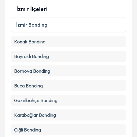
Kişisel verilerimin işlenmesine ilişkin
Aydınlatma
Metni
'ni okudum ve kişisel verilerimin belirtilen
İzmir İlçeleri
kapsamda işlenmesini kabul ediyorum.
İzmir
Bonding
Takvim Talebini Gönder
Konak
Bonding
Bayraklı
Bonding
Bornova
Bonding
Buca
Bonding
Güzelbahçe
Bonding
Karabağlar
Bonding
Çiğli
Bonding