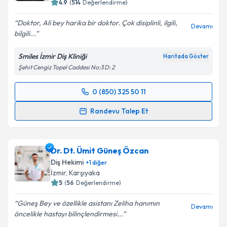
4.9
(
514
Değerlendirme)
Doktor, Ali bey harika bir doktor. Çok disiplinli, ilgili,
Devamı
bilgili...
Smiles İzmir Diş Kliniği
Haritada Göster
Şehit Cengiz Topel Caddesi No:3 D: 2
0 (850) 325 50 11
Randevu Takvimi Talebi
Randevu Talep Et
Dr. Dt. Ali ERDEM
için randevu takvimi talebi
oluşturun. Size bu uzmandan randevu almanız için bir
Dr. Dt. Ümit Güneş Özcan
takvim hazırlandığında e-posta ile bilgilendireceğiz.
Diş Hekimi
+
1
diğer
E-posta Adresiniz
İzmir
, Karşıyaka
5
(
56
Değerlendirme)
Güneş Bey ve özellikle asistanı Zeliha hanımın
Devamı
öncelikle hastayı bilinçlendirmesi...
Kişisel verilerimin işlenmesine ilişkin
Aydınlatma