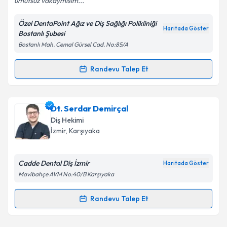
umutsuz vakaymisim...
Özel DentaPoint Ağız ve Diş Sağlığı Polikliniği
Kişisel verilerimin işlenmesine ilişkin
Aydınlatma
Haritada Göster
Bostanlı Şubesi
Metni
'ni okudum ve kişisel verilerimin belirtilen
Bostanlı Mah. Cemal Gürsel Cad. No:85/A
kapsamda işlenmesini kabul ediyorum.
Randevu Talep Et
Randevu Takvimi Talebi
Takvim Talebini Gönder
Dt. Mahmut Boran
için randevu takvimi talebi
Dt. Serdar Demirçal
oluşturun. Size bu uzmandan randevu almanız için bir
Diş Hekimi
takvim hazırlandığında e-posta ile bilgilendireceğiz.
İzmir
, Karşıyaka
E-posta Adresiniz
Cadde Dental Diş İzmir
Haritada Göster
Mavibahçe AVM No:40/B Karşıyaka
Kişisel verilerimin işlenmesine ilişkin
Aydınlatma
Randevu Talep Et
Randevu Takvimi Talebi
Metni
'ni okudum ve kişisel verilerimin belirtilen
kapsamda işlenmesini kabul ediyorum.