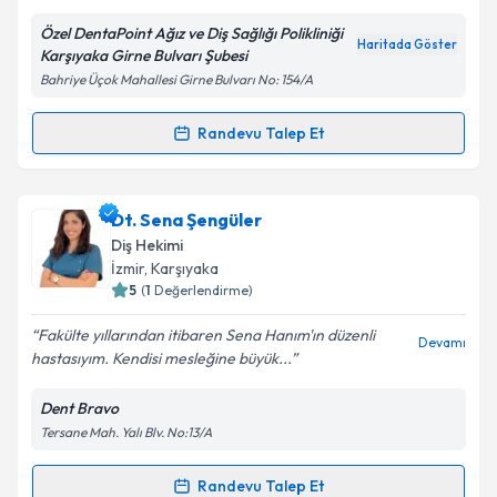
Metni
'ni okudum ve kişisel verilerimin belirtilen
kapsamda işlenmesini kabul ediyorum.
Özel DentaPoint Ağız ve Diş Sağlığı Polikliniği
Haritada Göster
Karşıyaka Girne Bulvarı Şubesi
Bahriye Üçok Mahallesi Girne Bulvarı No: 154/A
Takvim Talebini Gönder
Randevu Talep Et
Randevu Takvimi Talebi
Dt. Ali Kılıç
için randevu takvimi talebi oluşturun. Size
Dt. Sena Şengüler
bu uzmandan randevu almanız için bir takvim
Diş Hekimi
hazırlandığında e-posta ile bilgilendireceğiz.
İzmir
, Karşıyaka
5
(
1
Değerlendirme)
E-posta Adresiniz
Fakülte yıllarından itibaren Sena Hanım'ın düzenli
Devamı
hastasıyım. Kendisi mesleğine büyük...
Dent Bravo
Kişisel verilerimin işlenmesine ilişkin
Aydınlatma
Tersane Mah. Yalı Blv. No:13/A
Metni
'ni okudum ve kişisel verilerimin belirtilen
kapsamda işlenmesini kabul ediyorum.
Randevu Talep Et