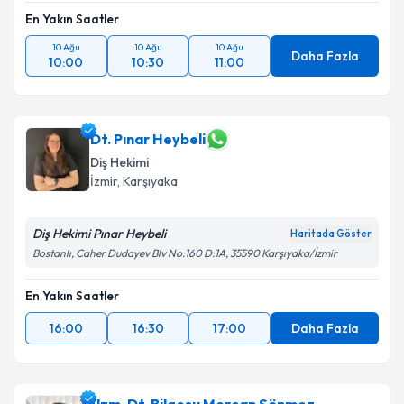
En Yakın Saatler
10 Ağu
10 Ağu
10 Ağu
Daha Fazla
10:00
10:30
11:00
Dt. Pınar Heybeli
Diş Hekimi
İzmir
, Karşıyaka
Diş Hekimi Pınar Heybeli
Haritada Göster
Bostanlı, Caher Dudayev Blv No:160 D:1A, 35590 Karşıyaka/İzmir
En Yakın Saatler
16:00
16:30
17:00
Daha Fazla