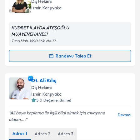
Diş Hekimi
takvim hazırlandığında e-posta ile bilgilendireceğiz.
İzmir
, Karşıyaka
E-posta Adresiniz
KUDRET İLAYDA ATEŞOĞLU
MUAYENEHANESİ
Tuna Mah. 1690 Sok. No:77
Kişisel verilerimin işlenmesine ilişkin
Aydınlatma
Metni
'ni okudum ve kişisel verilerimin belirtilen
Randevu Talep Et
Randevu Takvimi Talebi
kapsamda işlenmesini kabul ediyorum.
Dt. İlayda Ateşoğlu
için randevu takvimi talebi
Dt. Ali Kılıç
Takvim Talebini Gönder
oluşturun. Size bu uzmandan randevu almanız için bir
Diş Hekimi
takvim hazırlandığında e-posta ile bilgilendireceğiz.
İzmir
, Karşıyaka
5
(
1
Değerlendirme)
E-posta Adresiniz
Ali beye kaplama ile ilgili bilgi almak için muayene
Devamı
oldum,...
Adres
1
Adres
2
Adres
3
Kişisel verilerimin işlenmesine ilişkin
Aydınlatma