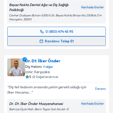
Metni
'ni okudum ve kişisel verilerimin belirtilen
Beyaz Nokta Dental Ağız ve Diş Sağlığı
kapsamda işlenmesini kabul ediyorum.
Haritada Göster
Polikliniği
Cevher Dudayev Bulvarı 6518/6 Sk. Beyaz Nokta Binası No:2 B Blok D:4
Mavişehir, 35590
Takvim Talebini Gönder
0 (850) 474 45 95
Randevu Takvimi Talebi
Randevu Talep Et
Dr. Dt. Ümit Güneş Özcan
için randevu takvimi
talebi oluşturun. Size bu uzmandan randevu almanız
Dr. Dt. İlker Önder
için bir takvim hazırlandığında e-posta ile
bilgilendireceğiz.
Diş Hekimi
+
1
diğer
İzmir
, Karşıyaka
E-posta Adresiniz
5
(
2
Değerlendirme)
Diş teli tedavim sırasında çekim gerekli olduğu için
Devamı
İlker Hocama...
Kişisel verilerimin işlenmesine ilişkin
Aydınlatma
Dr. Dt. İlker Önder Muayenehanesi
Haritada Göster
Metni
'ni okudum ve kişisel verilerimin belirtilen
Bahriye Üçok Mah. Berin Taşan Sok.No:66-G
kapsamda işlenmesini kabul ediyorum.