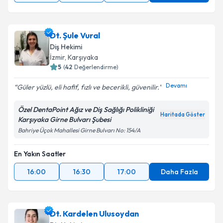
Dt. Şule Vural
Diş Hekimi
İzmir
, Karşıyaka
5
(
42
Değerlendirme)
Devamı
Güler yüzlü, eli hafif, fızlı ve becerikli, güvenilir.
Özel DentaPoint Ağız ve Diş Sağlığı Polikliniği
Haritada Göster
Karşıyaka Girne Bulvarı Şubesi
Bahriye Üçok Mahallesi Girne Bulvarı No: 154/A
En Yakın Saatler
16:00
16:30
17:00
Daha Fazla
Dt. Kardelen Ulusoydan