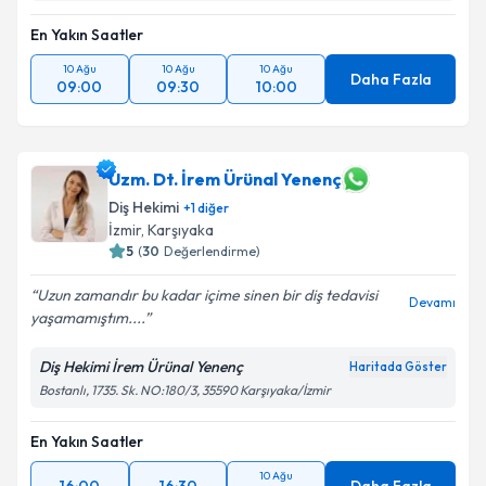
En Yakın Saatler
10 Ağu
10 Ağu
10 Ağu
Daha Fazla
09:00
09:30
10:00
Uzm. Dt. İrem Ürünal Yenenç
Diş Hekimi
+
1
diğer
İzmir
, Karşıyaka
5
(
30
Değerlendirme)
Uzun zamandır bu kadar içime sinen bir diş tedavisi
Devamı
yaşamamıştım....
Diş Hekimi İrem Ürünal Yenenç
Haritada Göster
Bostanlı, 1735. Sk. NO:180/3, 35590 Karşıyaka/İzmir
En Yakın Saatler
10 Ağu