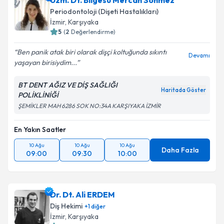
Uzm. Dt. Bilgesu Mercan Sönmez
Periodontoloji (Dişeti Hastalıkları)
İzmir
, Karşıyaka
5
(
2
Değerlendirme)
Ben panik atak biri olarak dişçi koltuğunda sıkıntı
Devamı
yaşayan birisiydim...
BT DENT AĞIZ VE DİŞ SAĞLIĞI
Haritada Göster
POLİKLİNİĞİ
ŞEMİKLER MAH 6286 SOK NO:34A KARŞIYAKA İZMİR
En Yakın Saatler
10 Ağu
10 Ağu
10 Ağu
Daha Fazla
09:00
09:30
10:00
Dr. Dt. Ali ERDEM
Diş Hekimi
+
1
diğer
İzmir
, Karşıyaka