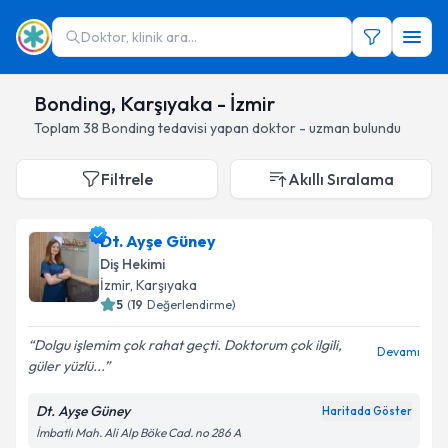
Doktor, klinik ara...
Bonding, Karşıyaka - İzmir
Toplam
38
Bonding
tedavisi yapan doktor - uzman bulundu
Filtrele
Akıllı Sıralama
Dt. Ayşe Güney
Diş Hekimi
İzmir
, Karşıyaka
5
(
19
Değerlendirme)
Dolgu işlemim çok rahat geçti. Doktorum çok ilgili,
Devamı
güler yüzlü...
Dt. Ayşe Güney
Haritada Göster
İmbatlı Mah. Ali Alp Böke Cad. no 286 A