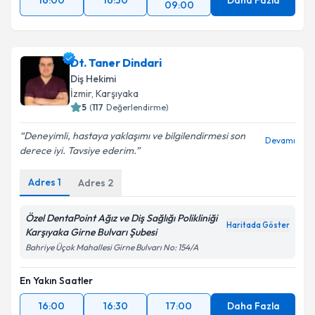
16:00
16:30
Daha Fazla
09:00
Dt. Taner Dindari
Diş Hekimi
İzmir
, Karşıyaka
5
(
117
Değerlendirme)
Deneyimli, hastaya yaklaşımı ve bilgilendirmesi son
Devamı
derece iyi. Tavsiye ederim.
Adres
1
Adres
2
Özel DentaPoint Ağız ve Diş Sağlığı Polikliniği
Haritada Göster
Karşıyaka Girne Bulvarı Şubesi
Bahriye Üçok Mahallesi Girne Bulvarı No: 154/A
En Yakın Saatler
16:00
16:30
17:00
Daha Fazla