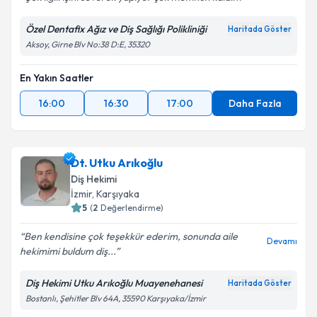
Özel Dentafix Ağız ve Diş Sağlığı Polikliniği
Haritada Göster
Aksoy, Girne Blv No:38 D:E, 35320
En Yakın Saatler
16:00
16:30
17:00
Daha Fazla
Dt. Utku Arıkoğlu
Diş Hekimi
İzmir
, Karşıyaka
5
(
2
Değerlendirme)
Ben kendisine çok teşekkür ederim, sonunda aile
Devamı
hekimimi buldum diş...
Diş Hekimi Utku Arıkoğlu Muayenehanesi
Haritada Göster
Bostanlı, Şehitler Blv 64A, 35590 Karşıyaka/İzmir