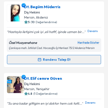
Dt. Gazi Başkan
için randevu takvimi talebi oluşturun.
Dt. Begüm Müderris
Size bu uzmandan randevu almanız için bir takvim
Diş Hekimi
hazırlandığında e-posta ile bilgilendireceğiz.
Mersin
, Akdeniz
5
(
10
Değerlendirme)
E-posta Adresiniz
Devamı
Hastayla iletişimi çok iyi ,eli hafif, işinde uzman bir...
Özel Muayenehane
Haritada Göster
Çankaya mah. İstiklal Cad. Hocaoğlu İş Merkezi 75/2 Akdeniz/Mersin
Kişisel verilerimin işlenmesine ilişkin
Aydınlatma
Metni
'ni okudum ve kişisel verilerimin belirtilen
kapsamda işlenmesini kabul ediyorum.
Randevu Talep Et
Randevu Takvimi Talebi
Takvim Talebini Gönder
Dt. Begüm Müderris
için randevu takvimi talebi
Dt. Elif cemre Güven
oluşturun. Size bu uzmandan randevu almanız için bir
Diş Hekimi
takvim hazırlandığında e-posta ile bilgilendireceğiz.
Mersin
, Yenişehir
4.8
(
1
Değerlendirme)
E-posta Adresiniz
Devamı
Su ana kadar gittigim en iyi doktor hem cok tatli...