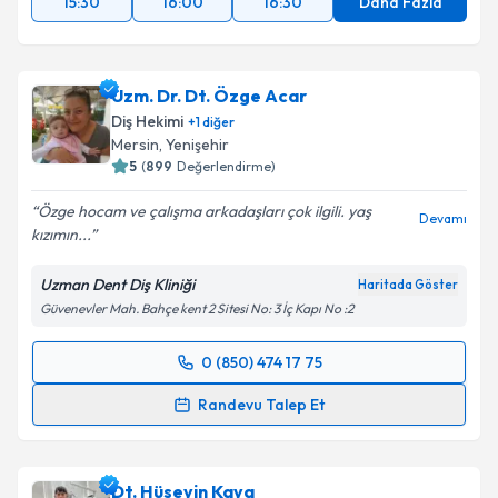
15:30
16:00
16:30
Daha Fazla
Uzm. Dr. Dt. Özge Acar
Diş Hekimi
+
1
diğer
Mersin
, Yenişehir
5
(
899
Değerlendirme)
Özge hocam ve çalışma arkadaşları çok ilgili. yaş
Devamı
kızımın...
Uzman Dent Diş Kliniği
Haritada Göster
Güvenevler Mah. Bahçe kent 2 Sitesi No: 3 İç Kapı No :2
0 (850) 474 17 75
Randevu Takvimi Talebi
Randevu Talep Et
Uzm. Dr. Dt. Özge Acar
için randevu takvimi talebi
oluşturun. Size bu uzmandan randevu almanız için bir
Dt. Hüseyin Kaya
takvim hazırlandığında e-posta ile bilgilendireceğiz.