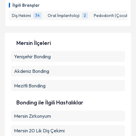
İlgili Branşlar
E-posta Adresiniz
Diş Hekimi
Oral İmplantoloji
Pedodonti (Çocuk Diş 
34
2
Kişisel verilerimin işlenmesine ilişkin
Aydınlatma
Mersin İlçeleri
Metni
'ni okudum ve kişisel verilerimin belirtilen
kapsamda işlenmesini kabul ediyorum.
Yenişehir
Bonding
Akdeniz
Bonding
Takvim Talebini Gönder
Mezitli
Bonding
Bonding ile İlgili Hastalıklar
Mersin Zirkonyum
Mersin 20 Lik Diş Çekimi