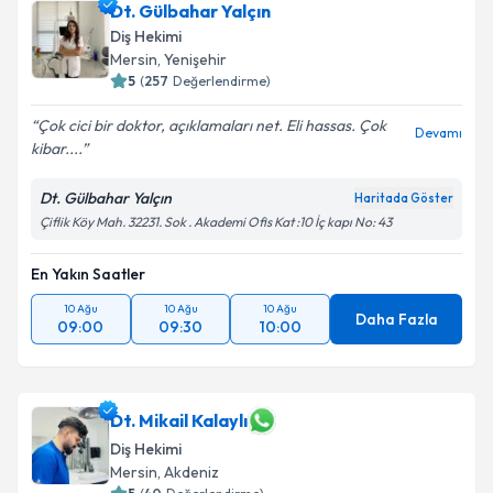
Dt. Gülbahar Yalçın
Diş Hekimi
Mersin
, Yenişehir
5
(
257
Değerlendirme)
Çok cici bir doktor, açıklamaları net. Eli hassas. Çok
Devamı
kibar....
Dt. Gülbahar Yalçın
Haritada Göster
Çiflik Köy Mah. 32231. Sok . Akademi Ofis Kat :10 İç kapı No: 43
En Yakın Saatler
10 Ağu
10 Ağu
10 Ağu
Daha Fazla
09:00
09:30
10:00
Dt. Mikail Kalaylı
Diş Hekimi
Mersin
, Akdeniz