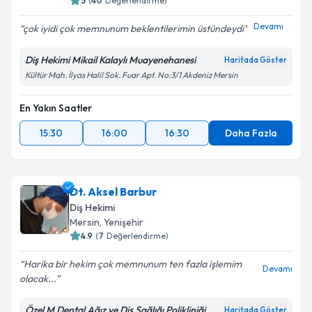
5
(
40
Değerlendirme)
Devamı
çok iyidi çok memnunum beklentilerimin üstündeydi
Diş Hekimi Mikail Kalaylı Muayenehanesi
Haritada Göster
Kültür Mah. İlyas Halil Sok. Fuar Apt. No:3/1 Akdeniz Mersin
En Yakın Saatler
15:30
16:00
16:30
Daha Fazla
Dt. Aksel Barbur
Diş Hekimi
Mersin
, Yenişehir
4.9
(
7
Değerlendirme)
Harika bir hekim çok memnunum ten fazla işlemim
Devamı
olacak...
Özel M Dental Ağız ve Diş Sağlığı Polikliniği
Haritada Göster