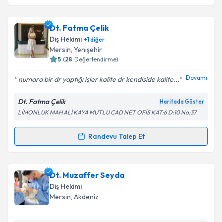
kapsamda işlenmesini kabul ediyorum.
Dt. Ezgi Ünal
için randevu takvimi talebi oluşturun.
Dt. Fatma Çelik
Size bu uzmandan randevu almanız için bir takvim
Takvim Talebini Gönder
Diş Hekimi
+
1
diğer
hazırlandığında e-posta ile bilgilendireceğiz.
Mersin
, Yenişehir
5
(
28
Değerlendirme)
E-posta Adresiniz
Devamı
numara bir dr yaptığı işler kalite dr kendiside kalite...
Dt. Fatma Çelik
Haritada Göster
LİMONLUK MAH ALİ KAYA MUTLU CAD NET OFİS KAT:6 D:10 No:37
Kişisel verilerimin işlenmesine ilişkin
Aydınlatma
Metni
'ni okudum ve kişisel verilerimin belirtilen
kapsamda işlenmesini kabul ediyorum.
Randevu Talep Et
Randevu Takvimi Talebi
Takvim Talebini Gönder
Dt. Fatma Çelik
için randevu takvimi talebi oluşturun.
Dt. Muzaffer Seyda
Size bu uzmandan randevu almanız için bir takvim
Diş Hekimi
hazırlandığında e-posta ile bilgilendireceğiz.
Mersin
, Akdeniz
E-posta Adresiniz