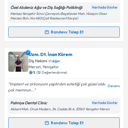
Özel Akdeniz Ağız ve Diş Sağlığı Polikliniği
Haritada Göster
Merkez:Yenişehir İkinci Çevreyolu Baçelievler Mah. Hüseyin Okan
Kişisel verilerimin işlenmesine ilişkin
Aydınlatma
Merzeci Bulv. No:480(Çati Restaurant Karşisi)
Metni
'ni okudum ve kişisel verilerimin belirtilen
kapsamda işlenmesini kabul ediyorum.
Randevu Talep Et
Randevu Takvimi Talebi
Takvim Talebini Gönder
Dt. Elif cemre Güven
için randevu takvimi talebi
Uzm. Dt. İnan Kürem
oluşturun. Size bu uzmandan randevu almanız için bir
Diş Hekimi
+
1
diğer
takvim hazırlandığında e-posta ile bilgilendireceğiz.
Mersin
, Yenişehir
5
(
12
Değerlendirme)
E-posta Adresiniz
İmplant ve zirkonyum yaptırdım estetiği çok güzel oldu
Devamı
çok memnun...
Palmiye Dental Clinic
Haritada Göster
Kişisel verilerimin işlenmesine ilişkin
Aydınlatma
Akkent Mah. Onuk Modern, 34. Cadde 36 A, 33160 Yenişehir Mersin
Metni
'ni okudum ve kişisel verilerimin belirtilen
kapsamda işlenmesini kabul ediyorum.
Randevu Talep Et
Randevu Takvimi Talebi