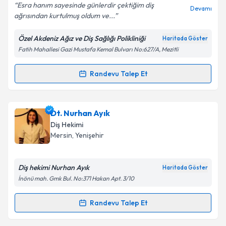
Esra hanım sayesinde günlerdir çektiğim diş
Devamı
ağrısından kurtulmuş oldum ve...
Özel Akdeniz Ağız ve Diş Sağlığı Polikliniği
Haritada Göster
Kişisel verilerimin işlenmesine ilişkin
Aydınlatma
Fatih Mahallesi Gazi Mustafa Kemal Bulvarı No:627/A, Mezitli
Metni
'ni okudum ve kişisel verilerimin belirtilen
kapsamda işlenmesini kabul ediyorum.
Randevu Talep Et
Randevu Takvimi Talebi
Takvim Talebini Gönder
Dt. Esra BAL
için randevu takvimi talebi oluşturun.
Dt. Nurhan Ayık
Size bu uzmandan randevu almanız için bir takvim
Diş Hekimi
hazırlandığında e-posta ile bilgilendireceğiz.
Mersin
, Yenişehir
E-posta Adresiniz
Diş hekimi Nurhan Ayık
Haritada Göster
İnönü mah. Gmk Bul. No:371 Hakan Apt. 3/10
Kişisel verilerimin işlenmesine ilişkin
Aydınlatma
Randevu Talep Et
Randevu Takvimi Talebi
Metni
'ni okudum ve kişisel verilerimin belirtilen
kapsamda işlenmesini kabul ediyorum.