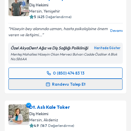
Diş Hekimi
E-posta Adresiniz
Mersin
, Yenişehir
5
(
425
Değerlendirme)
Hüseyin bey alanında uzman, hasta psikolojisine önem
Devamı
veren ve iletişimi...
Kişisel verilerimin işlenmesine ilişkin
Aydınlatma
Metni
'ni okudum ve kişisel verilerimin belirtilen
Özel AkyaDent Ağız ve Diş Sağlığı Polikliniği
Haritada Göster
kapsamda işlenmesini kabul ediyorum.
Menteş Mahallesi Hüseyin Okan Merveci Bulvarı Cadde Özdiker A Blok
No:586AA
Takvim Talebini Gönder
0 (850) 474 83 13
Randevu Takvimi Talebi
Randevu Talep Et
Dt. Hüseyin Kaya
için randevu takvimi talebi
oluşturun. Size bu uzmandan randevu almanız için bir
Dt. Aslı Kale Toker
takvim hazırlandığında e-posta ile bilgilendireceğiz.
Diş Hekimi
E-posta Adresiniz
Mersin
, Akdeniz
4.9
(
167
Değerlendirme)