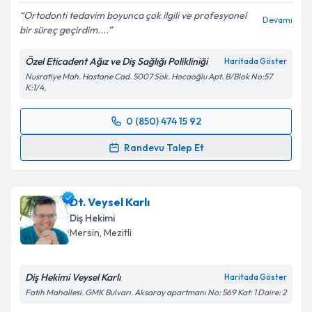
Ortodonti tedavim boyunca çok ilgili ve profesyonel
Devamı
bir süreç geçirdim....
Kişisel verilerimin işlenmesine ilişkin
Aydınlatma
Metni
'ni okudum ve kişisel verilerimin belirtilen
Özel Eticadent Ağız ve Diş Sağlığı Polikliniği
Haritada Göster
kapsamda işlenmesini kabul ediyorum.
Nusratiye Mah. Hastane Cad. 5007 Sok. Hocaoğlu Apt. B/Blok No:57
K:1/4,
Takvim Talebini Gönder
0 (850) 474 15 92
Randevu Takvimi Talebi
Randevu Talep Et
Dt. Aslı Kale Toker
için randevu takvimi talebi
oluşturun. Size bu uzmandan randevu almanız için bir
Dt. Veysel Karlı
takvim hazırlandığında e-posta ile bilgilendireceğiz.
Diş Hekimi
E-posta Adresiniz
Mersin
, Mezitli
Diş Hekimi Veysel Karlı
Haritada Göster
Fatih Mahallesi. GMK Bulvarı. Aksaray apartmanı No: 569 Kat: 1 Daire: 2
Kişisel verilerimin işlenmesine ilişkin
Aydınlatma