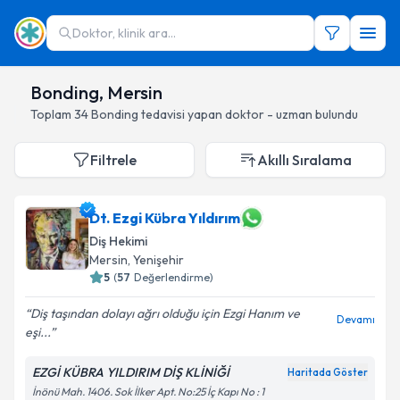
Doktor, klinik ara...
Bonding, Mersin
Toplam
34
Bonding
tedavisi yapan doktor - uzman bulundu
Filtrele
Akıllı Sıralama
Dt. Ezgi Kübra Yıldırım
Diş Hekimi
Mersin
, Yenişehir
5
(
57
Değerlendirme)
Diş taşından dolayı ağrı olduğu için Ezgi Hanım ve
Devamı
eşi...
EZGİ KÜBRA YILDIRIM DİŞ KLİNİĞİ
Haritada Göster
İnönü Mah. 1406. Sok İlker Apt. No:25 İç Kapı No : 1