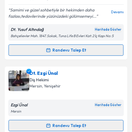
E-posta Adresiniz
Samimi ve güzel sohbetiyle bir hekimden daha
Devamı
fazlası,tedavilerinde yüzünüzdeki gülümsemeyi...
Dt. Yusuf Altındağ
Haritada Göster
Kişisel verilerimin işlenmesine ilişkin
Aydınlatma
Bahçelievler Mah. 1847. Sokak, Tuna Life B Evleri Kat: 2 İç Kapı No: 5
Metni
'ni okudum ve kişisel verilerimin belirtilen
kapsamda işlenmesini kabul ediyorum.
Randevu Talep Et
Randevu Takvimi Talebi
Takvim Talebini Gönder
Dt. Yusuf Altındağ
için randevu takvimi talebi
Dt. Ezgi Ünal
oluşturun. Size bu uzmandan randevu almanız için bir
Diş Hekimi
takvim hazırlandığında e-posta ile bilgilendireceğiz.
Mersin
, Yenişehir
E-posta Adresiniz
Ezgi Ünal
Haritada Göster
Mersin
Kişisel verilerimin işlenmesine ilişkin
Aydınlatma
Randevu Talep Et
Randevu Takvimi Talebi
Metni
'ni okudum ve kişisel verilerimin belirtilen