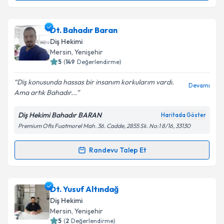
Takvim Talebini Gönder
Uzm. Dt. İnan Kürem
için randevu takvimi talebi
Dt. Bahadır Baran
oluşturun. Size bu uzmandan randevu almanız için bir
Diş Hekimi
takvim hazırlandığında e-posta ile bilgilendireceğiz.
Mersin
, Yenişehir
5
(
149
Değerlendirme)
E-posta Adresiniz
Diş konusunda hassas bir insanım korkularım vardı.
Devamı
Ama artık Bahadır...
Diş Hekimi Bahadır BARAN
Haritada Göster
Kişisel verilerimin işlenmesine ilişkin
Aydınlatma
Premium Ofis Fuatmorel Mah. 36. Cadde, 2855 Sk. No:1 8/16, 33130
Metni
'ni okudum ve kişisel verilerimin belirtilen
kapsamda işlenmesini kabul ediyorum.
Randevu Talep Et
Randevu Takvimi Talebi
Takvim Talebini Gönder
Dt. Bahadır Baran
için randevu takvimi talebi
Dt. Yusuf Altındağ
oluşturun. Size bu uzmandan randevu almanız için bir
Diş Hekimi
takvim hazırlandığında e-posta ile bilgilendireceğiz.
Mersin
, Yenişehir
5
(
2
Değerlendirme)