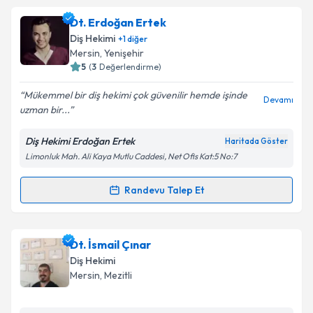
Dt. Nurhan Ayık
için randevu takvimi talebi oluşturun.
Dt. Erdoğan Ertek
Size bu uzmandan randevu almanız için bir takvim
Takvim Talebini Gönder
Diş Hekimi
+
1
diğer
hazırlandığında e-posta ile bilgilendireceğiz.
Mersin
, Yenişehir
5
(
3
Değerlendirme)
E-posta Adresiniz
Mükemmel bir diş hekimi çok güvenilir hemde işinde
Devamı
uzman bir...
Diş Hekimi Erdoğan Ertek
Haritada Göster
Kişisel verilerimin işlenmesine ilişkin
Aydınlatma
Limonluk Mah. Ali Kaya Mutlu Caddesi, Net Ofis Kat:5 No:7
Metni
'ni okudum ve kişisel verilerimin belirtilen
kapsamda işlenmesini kabul ediyorum.
Randevu Talep Et
Randevu Takvimi Talebi
Takvim Talebini Gönder
Dt. Erdoğan Ertek
için randevu takvimi talebi
Dt. İsmail Çınar
oluşturun. Size bu uzmandan randevu almanız için bir
Diş Hekimi
takvim hazırlandığında e-posta ile bilgilendireceğiz.
Mersin
, Mezitli
E-posta Adresiniz