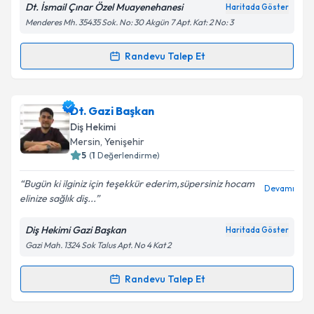
Dt. İsmail Çınar Özel Muayenehanesi
Haritada Göster
Menderes Mh. 35435 Sok. No: 30 Akgün 7 Apt. Kat: 2 No: 3
Kişisel verilerimin işlenmesine ilişkin
Aydınlatma
Randevu Talep Et
Randevu Takvimi Talebi
Metni
'ni okudum ve kişisel verilerimin belirtilen
kapsamda işlenmesini kabul ediyorum.
Dt. İsmail Çınar
için randevu takvimi talebi oluşturun.
Dt. Gazi Başkan
Size bu uzmandan randevu almanız için bir takvim
Takvim Talebini Gönder
Diş Hekimi
hazırlandığında e-posta ile bilgilendireceğiz.
Mersin
, Yenişehir
5
(
1
Değerlendirme)
E-posta Adresiniz
Bugün ki ilginiz için teşekkür ederim,süpersiniz hocam
Devamı
elinize sağlık diş...
Diş Hekimi Gazi Başkan
Haritada Göster
Kişisel verilerimin işlenmesine ilişkin
Aydınlatma
Gazi Mah. 1324 Sok Talus Apt. No 4 Kat 2
Metni
'ni okudum ve kişisel verilerimin belirtilen
kapsamda işlenmesini kabul ediyorum.
Randevu Talep Et
Randevu Takvimi Talebi
Takvim Talebini Gönder