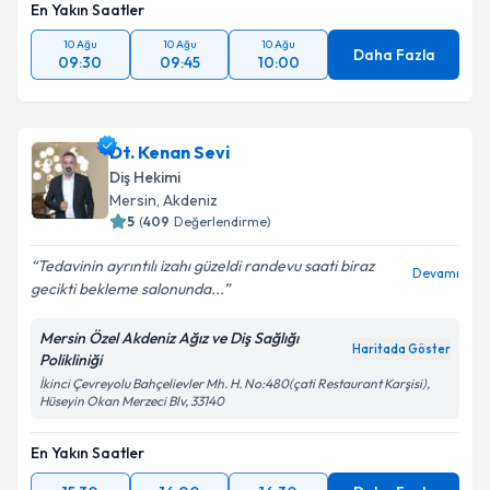
En Yakın Saatler
10 Ağu
10 Ağu
10 Ağu
Daha Fazla
09:30
09:45
10:00
Dt. Kenan Sevi
Diş Hekimi
Mersin
, Akdeniz
5
(
409
Değerlendirme)
Tedavinin ayrıntılı izahı güzeldi randevu saati biraz
Devamı
gecikti bekleme salonunda...
Mersin Özel Akdeniz Ağız ve Diş Sağlığı
Haritada Göster
Polikliniği
İkinci Çevreyolu Bahçelievler Mh. H. No:480(çati Restaurant Karşisi),
Hüseyin Okan Merzeci Blv, 33140
En Yakın Saatler