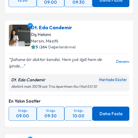
15:30
Daha Fazla
09:00
09:30
Dt. Eda Candemir
Diş Hekimi
Mersin
, Mezitli
5
(
264
Değerlendirme)
Şahane bir doktor kendisi. Hem çok ilgili hem de
Devamı
işinde...
Dt. Eda Candemir
Haritada Göster
Atatürk mah 31078 sok Tria Apartman No:1 Kat:5 D:10
En Yakın Saatler
10 Ağu
10 Ağu
10 Ağu
Daha Fazla
09:00
09:30
10:00