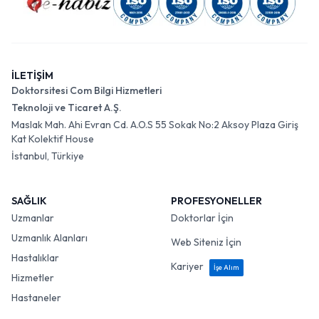
İLETİŞİM
Doktorsitesi Com Bilgi Hizmetleri
Teknoloji ve Ticaret A.Ş.
Maslak Mah. Ahi Evran Cd. A.O.S 55 Sokak No:2 Aksoy Plaza Giriş
Kat Kolektif House
İstanbul, Türkiye
SAĞLIK
PROFESYONELLER
Uzmanlar
Doktorlar İçin
Uzmanlık Alanları
Web Siteniz İçin
Hastalıklar
Kariyer
İşe Alım
Hizmetler
Hastaneler