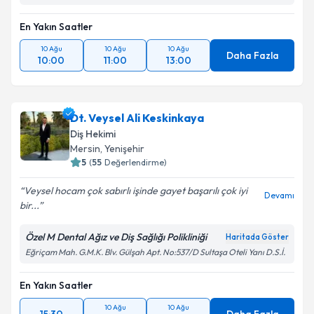
En Yakın Saatler
10 Ağu
10 Ağu
10 Ağu
Daha Fazla
10:00
11:00
13:00
Dt. Veysel Ali Keskinkaya
Diş Hekimi
Mersin
, Yenişehir
5
(
55
Değerlendirme)
Veysel hocam çok sabırlı işinde gayet başarılı çok iyi
Devamı
bir...
Özel M Dental Ağız ve Diş Sağlığı Polikliniği
Haritada Göster
Eğriçam Mah. G.M.K. Blv. Gülşah Apt. No:537/D Sultaşa Oteli Yanı D.S.İ.
En Yakın Saatler
10 Ağu
10 Ağu