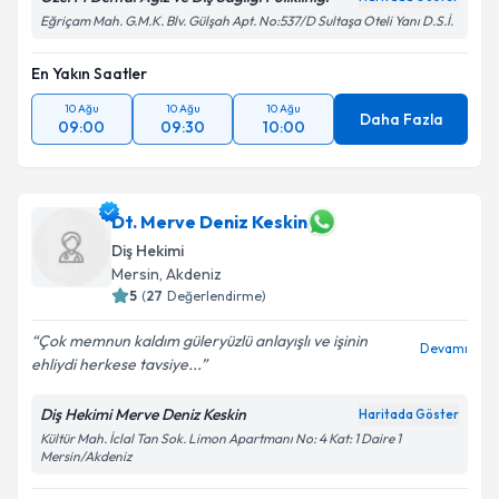
Eğriçam Mah. G.M.K. Blv. Gülşah Apt. No:537/D Sultaşa Oteli Yanı D.S.İ.
En Yakın Saatler
10 Ağu
10 Ağu
10 Ağu
Daha Fazla
09:00
09:30
10:00
Dt. Merve Deniz Keskin
Diş Hekimi
Mersin
, Akdeniz
5
(
27
Değerlendirme)
Çok memnun kaldım güleryüzlü anlayışlı ve işinin
Devamı
ehliydi herkese tavsiye...
Diş Hekimi Merve Deniz Keskin
Haritada Göster
Kültür Mah. İclal Tan Sok. Limon Apartmanı No: 4 Kat: 1 Daire 1
Mersin/Akdeniz