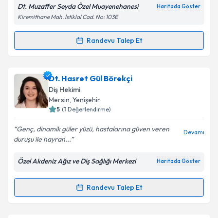
Dt. Muzaffer Seyda Özel Muayenehanesi
Haritada Göster
Kiremithane Mah. İstiklal Cad. No: 103E
Kişisel verilerimin işlenmesine ilişkin
Aydınlatma
Randevu Talep Et
Randevu Takvimi Talebi
Metni
'ni okudum ve kişisel verilerimin belirtilen
kapsamda işlenmesini kabul ediyorum.
Dt. Muzaffer Seyda
için randevu takvimi talebi
Dt. Hasret Gül Börekçi
oluşturun. Size bu uzmandan randevu almanız için bir
Takvim Talebini Gönder
Diş Hekimi
takvim hazırlandığında e-posta ile bilgilendireceğiz.
Mersin
, Yenişehir
5
(
1
Değerlendirme)
E-posta Adresiniz
Genç, dinamik güler yüzü, hastalarına güven veren
Devamı
duruşu ile hayran...
Özel Akdeniz Ağız ve Diş Sağlığı Merkezi
Haritada Göster
Kişisel verilerimin işlenmesine ilişkin
Aydınlatma
Metni
'ni okudum ve kişisel verilerimin belirtilen
kapsamda işlenmesini kabul ediyorum.
Randevu Talep Et
Randevu Takvimi Talebi
Takvim Talebini Gönder