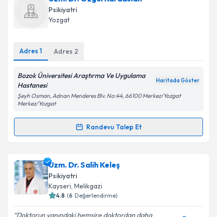
Psikiyatri
E-posta Adresiniz
Yozgat
Adres
1
Adres
2
Kişisel verilerimin işlenmesine ilişkin
Aydınlatma
Metni
'ni okudum ve kişisel verilerimin belirtilen
Bozok Üniversitesi Araştırma Ve Uygulama
kapsamda işlenmesini kabul ediyorum.
Haritada Göster
Hastanesi
Şeyh Osman, Adnan Menderes Blv. No:44, 66100 Merkez/Yozgat
Merkez/Yozgat
Takvim Talebini Gönder
Randevu Talep Et
Randevu Takvimi Talebi
Uzm. Dr. Özgül Karaaslan
için randevu takvimi
Uzm. Dr. Salih Keleş
talebi oluşturun. Size bu uzmandan randevu almanız
Psikiyatri
için bir takvim hazırlandığında e-posta ile
Kayseri
, Melikgazi
bilgilendireceğiz.
4.8
(
6
Değerlendirme)
E-posta Adresiniz
Doktorun yanındaki hemşire doktordan daha