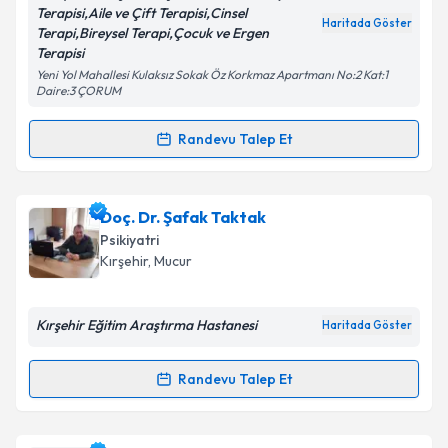
Metni
'ni okudum ve kişisel verilerimin belirtilen
Terapisi,Aile ve Çift Terapisi,Cinsel
kapsamda işlenmesini kabul ediyorum.
Haritada Göster
Terapi,Bireysel Terapi,Çocuk ve Ergen
Terapisi
Yeni Yol Mahallesi Kulaksız Sokak Öz Korkmaz Apartmanı No:2 Kat:1
Takvim Talebini Gönder
Daire:3 ÇORUM
Randevu Talep Et
Randevu Takvimi Talebi
Uzm. Psk. Mine Aydemir
için randevu takvimi talebi
Doç. Dr. Şafak Taktak
oluşturun. Size bu uzmandan randevu almanız için bir
Psikiyatri
takvim hazırlandığında e-posta ile bilgilendireceğiz.
Kırşehir
, Mucur
E-posta Adresiniz
Kırşehir Eğitim Araştırma Hastanesi
Haritada Göster
Randevu Talep Et
Randevu Takvimi Talebi
Kişisel verilerimin işlenmesine ilişkin
Aydınlatma
Metni
'ni okudum ve kişisel verilerimin belirtilen
kapsamda işlenmesini kabul ediyorum.