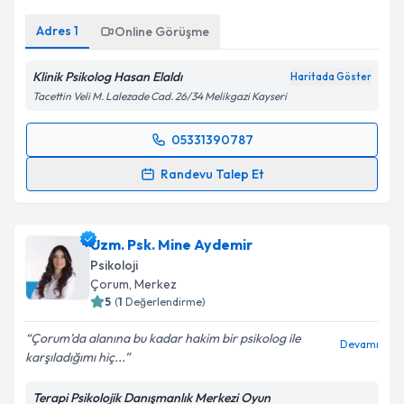
Adres
1
Online Görüşme
Klinik Psikolog Hasan Elaldı
Haritada Göster
Tacettin Veli M. Lalezade Cad. 26/34 Melikgazi Kayseri
05331390787
Randevu Takvimi Talebi
Randevu Talep Et
Klinik Psikolog Hasan Elaldı
için randevu takvimi
talebi oluşturun. Size bu uzmandan randevu almanız
Uzm. Psk. Mine Aydemir
için bir takvim hazırlandığında e-posta ile
bilgilendireceğiz.
Psikoloji
Çorum
, Merkez
E-posta Adresiniz
5
(
1
Değerlendirme)
Çorum’da alanına bu kadar hakim bir psikolog ile
Devamı
karşıladığımı hiç...
Kişisel verilerimin işlenmesine ilişkin
Aydınlatma
Terapi Psikolojik Danışmanlık Merkezi Oyun