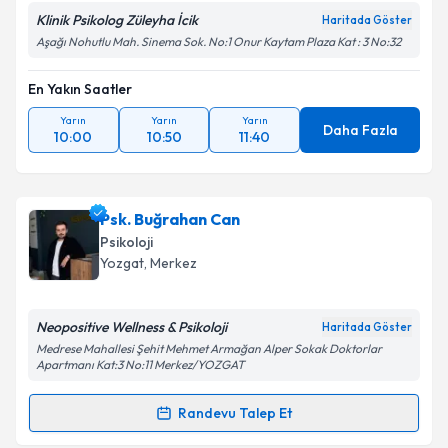
Klinik Psikolog Züleyha İcik
Haritada Göster
Aşağı Nohutlu Mah. Sinema Sok. No:1 Onur Kaytam Plaza Kat : 3 No:32
En Yakın Saatler
Yarın
Yarın
Yarın
Daha Fazla
10:00
10:50
11:40
Psk. Buğrahan Can
Psikoloji
Yozgat
, Merkez
Neopositive Wellness & Psikoloji
Haritada Göster
Medrese Mahallesi Şehit Mehmet Armağan Alper Sokak Doktorlar
Apartmanı Kat:3 No:11 Merkez/YOZGAT
Randevu Talep Et
Randevu Takvimi Talebi