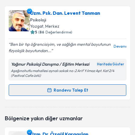
Psk. Buğrahan Can
için randevu takvimi talebi
Uzm. Psk. Dan. Levent Tanman
oluşturun. Size bu uzmandan randevu almanız için bir
Psikoloji
takvim hazırlandığında e-posta ile bilgilendireceğiz.
Yozgat
, Merkez
5
(
86
Değerlendirme)
E-posta Adresiniz
Ben bir tıp öğrencisiyim, ve sağlığın mental boyutunun
Devamı
fizyolojik boyutundan...
Yağmur Psikoloji Danışma / Eğitim Merkezi
Haritada Göster
Kişisel verilerimin işlenmesine ilişkin
Aydınlatma
Aşağınohutlu mahallesi aynalı sokak no :2 Arif Yılmaz Apt. Kat 2/4
Metni
'ni okudum ve kişisel verilerimin belirtilen
(Festival Cafe üstü)
kapsamda işlenmesini kabul ediyorum.
Randevu Talep Et
Randevu Takvimi Talebi
Takvim Talebini Gönder
Uzm. Psk. Dan. Levent Tanman
için randevu
Bölgenize yakın diğer uzmanlar
takvimi talebi oluşturun. Size bu uzmandan randevu
almanız için bir takvim hazırlandığında e-posta ile
bilgilendireceğiz.
Uzm. Dr. Özgül Karaaslan