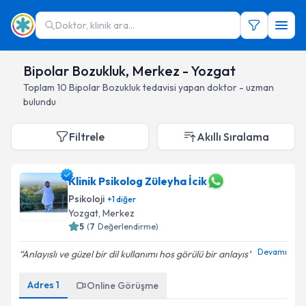
Doktor, klinik ara...
Bipolar Bozukluk, Merkez - Yozgat
Toplam
10
Bipolar Bozukluk
tedavisi yapan doktor - uzman
bulundu
Filtrele
Akıllı Sıralama
Klinik Psikolog Züleyha İcik
Psikoloji
+
1
diğer
Yozgat
, Merkez
5
(
7
Değerlendirme)
Devamı
Anlayıslı ve güzel bir dil kullanımı hos görülü bir anlayıs
Adres
1
Online Görüşme