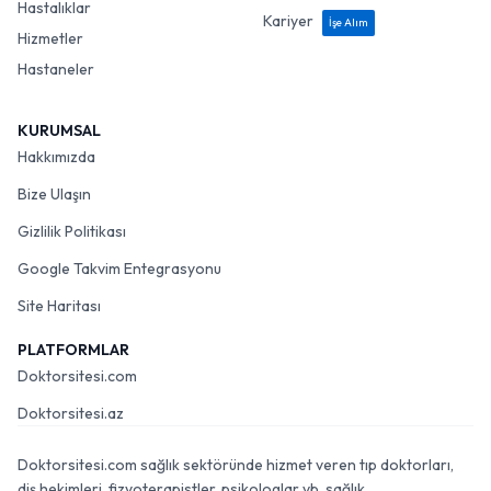
Hastalıklar
Kariyer
İşe Alım
Hizmetler
Hastaneler
KURUMSAL
Hakkımızda
Bize Ulaşın
Gizlilik Politikası
Google Takvim Entegrasyonu
Site Haritası
PLATFORMLAR
Doktorsitesi.com
Doktorsitesi.az
Doktorsitesi.com sağlık sektöründe hizmet veren tıp doktorları,
diş hekimleri, fizyoterapistler, psikologlar vb. sağlık