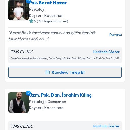
Doç. Dr. Şafak Taktak
için randevu takvimi talebi
Psk. Berat Hazar
oluşturun. Size bu uzmandan randevu almanız için bir
Psikoloji
takvim hazırlandığında e-posta ile bilgilendireceğiz.
Takvim Talebini Gönder
Kayseri
, Kocasinan
5
(
15
Değerlendirme)
E-posta Adresiniz
Berat Bey'e tavsiyeler sonucunda gittim temizlik
Devamı
takıntılıgım vardı en...
TMS CLİNİC
Haritada Göster
Kişisel verilerimin işlenmesine ilişkin
Aydınlatma
Gevhernesibe Mahallesi, Gök Geçidi. Erdem Plaza No:17 Kat:5-7-8 D::29
Metni
'ni okudum ve kişisel verilerimin belirtilen
kapsamda işlenmesini kabul ediyorum.
Randevu Talep Et
Randevu Takvimi Talebi
Takvim Talebini Gönder
Psk. Berat Hazar
için randevu takvimi talebi
Uzm. Psk. Dan. İbrahim Kılınç
oluşturun. Size bu uzmandan randevu almanız için bir
Psikolojik Danışman
takvim hazırlandığında e-posta ile bilgilendireceğiz.
Kayseri
, Kocasinan
E-posta Adresiniz
TMS CLİNİC
Haritada Göster