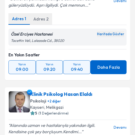
Devamı
güleryüzlüydü. Aşırı ilgiliydi. Çok memnun...
Adres
1
Adres
2
Kişisel verilerimin işlenmesine ilişkin
Aydınlatma
Metni
'ni okudum ve kişisel verilerimin belirtilen
Özel Erciyes Hastanesi
Haritada Göster
kapsamda işlenmesini kabul ediyorum.
Tacettin Veli, Lalezade Cd., 38020
En Yakın Saatler
Takvim Talebini Gönder
Yarın
Yarın
Yarın
Daha Fazla
09:00
09:20
09:40
Klinik Psikolog Hasan Elaldı
Psikoloji
+
2
diğer
Kayseri
, Melikgazi
5
(
1
Değerlendirme)
Alanında uzman ve hastalarıyla yakından ilgili.
Devamı
Kendisine çok şey borçluyum.Kendimi...