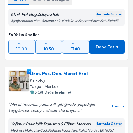
Klinik Psikolog Züleyha İcik
Haritada Göster
Aşağı Nohutlu Mah. Sinema Sok. No:1 Onur Kaytam Plaza Kat : 3 No:32
En Yakın Saatler
Yarın
Yarın
Yarın
Daha Fazla
10:00
10:50
11:40
Uzm. Psk. Dan. Murat Erol
Psikoloji
Yozgat
, Merkez
5
(
38
Değerlendirme)
Murat hocamın yanına ilk gittiğimde yaşadığım
Devamı
kaygılardan dolayı nefesim dararıyor...
Yağmur Psikolojik Danışma & Eğitim Merkezi
Haritada Göster
Medrese Mah. Lise Cad. Mehmet Pazar Apt. Kat: 3 No: 7 (TEKNOSA