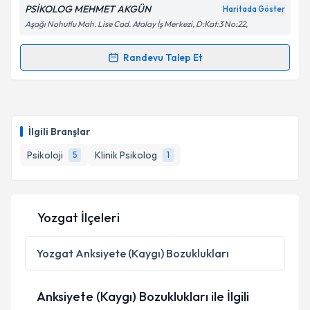
PSİKOLOG MEHMET AKGÜN
Haritada Göster
Aşağı Nohutlu Mah. Lise Cad. Atalay İş Merkezi, D:Kat:3 No:22,
Kişisel verilerimin işlenmesine ilişkin
Aydınlatma
Metni
'ni okudum ve kişisel verilerimin belirtilen
kapsamda işlenmesini kabul ediyorum.
Randevu Talep Et
Randevu Takvimi Talebi
Takvim Talebini Gönder
Psk. Mehmet Akgün
için randevu takvimi talebi
oluşturun. Size bu uzmandan randevu almanız için bir
İlgili Branşlar
takvim hazırlandığında e-posta ile bilgilendireceğiz.
Psikoloji
Klinik Psikolog
5
1
E-posta Adresiniz
Yozgat İlçeleri
Kişisel verilerimin işlenmesine ilişkin
Aydınlatma
Metni
'ni okudum ve kişisel verilerimin belirtilen
Yozgat
Anksiyete (Kaygı) Bozuklukları
kapsamda işlenmesini kabul ediyorum.
Anksiyete (Kaygı) Bozuklukları ile İlgili
Takvim Talebini Gönder