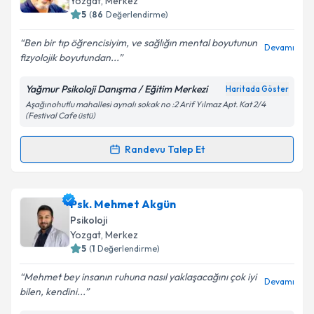
Yozgat
, Merkez
5
(
86
Değerlendirme)
E-posta Adresiniz
Ben bir tıp öğrencisiyim, ve sağlığın mental boyutunun
Devamı
fizyolojik boyutundan...
Yağmur Psikoloji Danışma / Eğitim Merkezi
Haritada Göster
Kişisel verilerimin işlenmesine ilişkin
Aydınlatma
Aşağınohutlu mahallesi aynalı sokak no :2 Arif Yılmaz Apt. Kat 2/4
Metni
'ni okudum ve kişisel verilerimin belirtilen
(Festival Cafe üstü)
kapsamda işlenmesini kabul ediyorum.
Randevu Talep Et
Randevu Takvimi Talebi
Takvim Talebini Gönder
Uzm. Psk. Dan. Levent Tanman
için randevu
Psk. Mehmet Akgün
takvimi talebi oluşturun. Size bu uzmandan randevu
Psikoloji
almanız için bir takvim hazırlandığında e-posta ile
Yozgat
, Merkez
bilgilendireceğiz.
5
(
1
Değerlendirme)
E-posta Adresiniz
Mehmet bey insanın ruhuna nasıl yaklaşacağını çok iyi
Devamı
bilen, kendini...