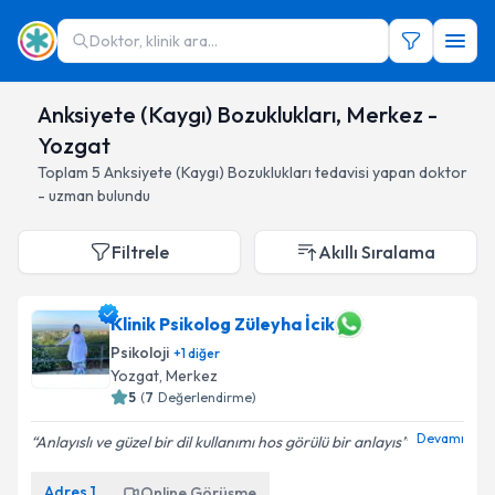
Doktor, klinik ara...
Anksiyete (Kaygı) Bozuklukları, Merkez -
Yozgat
Toplam
5
Anksiyete (Kaygı) Bozuklukları
tedavisi yapan doktor
- uzman bulundu
Filtrele
Akıllı Sıralama
Klinik Psikolog Züleyha İcik
Psikoloji
+
1
diğer
Yozgat
, Merkez
5
(
7
Değerlendirme)
Devamı
Anlayıslı ve güzel bir dil kullanımı hos görülü bir anlayıs
Adres
1
Online Görüşme