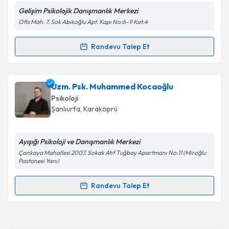
Gelişim Psikolojik Danışmanlık Merkezi
Ofis Mah. 7. Sok Abikoğlu Apt. Kapı No:6-9 Kat:4
Kişisel verilerimin işlenmesine ilişkin
Aydınlatma
Randevu Talep Et
Randevu Takvimi Talebi
Metni
'ni okudum ve kişisel verilerimin belirtilen
kapsamda işlenmesini kabul ediyorum.
Psk. Melek Özavcı
için randevu takvimi talebi
Uzm. Psk. Muhammed Kocaoğlu
oluşturun. Size bu uzmandan randevu almanız için bir
Takvim Talebini Gönder
Psikoloji
takvim hazırlandığında e-posta ile bilgilendireceğiz.
Şanlıurfa
, Karaköprü
E-posta Adresiniz
Ayışığı Psikoloji ve Danışmanlık Merkezi
Çankaya Mahallesi 2007. Sokak Atıf Tuğbay Apartmanı No:11 (Miroğlu
Pastanesi Yanı)
Kişisel verilerimin işlenmesine ilişkin
Aydınlatma
Randevu Talep Et
Metni
'ni okudum ve kişisel verilerimin belirtilen
Randevu Takvimi Talebi
kapsamda işlenmesini kabul ediyorum.
Uzm. Psk. Muhammed Kocaoğlu
için randevu