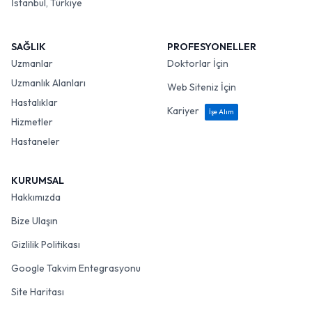
İstanbul, Türkiye
SAĞLIK
PROFESYONELLER
Uzmanlar
Doktorlar İçin
Uzmanlık Alanları
Web Siteniz İçin
Hastalıklar
Kariyer
İşe Alım
Hizmetler
Hastaneler
KURUMSAL
Hakkımızda
Bize Ulaşın
Gizlilik Politikası
Google Takvim Entegrasyonu
Site Haritası