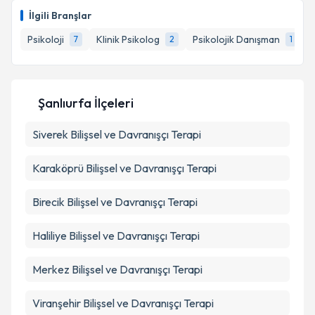
Takvim Talebini Gönder
takvimi talebi oluşturun. Size bu uzmandan randevu
İlgili Branşlar
almanız için bir takvim hazırlandığında e-posta ile
bilgilendireceğiz.
Psikoloji
Klinik Psikolog
Psikolojik Danışman
7
2
1
E-posta Adresiniz
Şanlıurfa İlçeleri
Siverek
Kişisel verilerimin işlenmesine ilişkin
Bilişsel ve Davranışçı Terapi
Aydınlatma
Metni
'ni okudum ve kişisel verilerimin belirtilen
kapsamda işlenmesini kabul ediyorum.
Karaköprü
Bilişsel ve Davranışçı Terapi
Birecik
Bilişsel ve Davranışçı Terapi
Takvim Talebini Gönder
Haliliye
Bilişsel ve Davranışçı Terapi
Merkez
Bilişsel ve Davranışçı Terapi
Viranşehir
Bilişsel ve Davranışçı Terapi