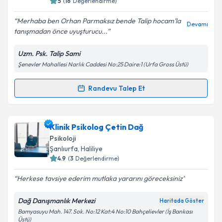
5
(
16
Değerlendirme)
E-posta Adresiniz
Merhaba ben Orhan Parmaksız bende Talip hocam’la
Devamı
tanışmadan önce uyuşturucu...
Uzm. Psk. Talip Sami
Şenevler Mahallesi Narlık Caddesi No:25 Daire:1 (Urfa Gross Üstü)
Kişisel verilerimin işlenmesine ilişkin
Aydınlatma
Metni
'ni okudum ve kişisel verilerimin belirtilen
kapsamda işlenmesini kabul ediyorum.
Randevu Talep Et
Randevu Takvimi Talebi
Takvim Talebini Gönder
Uzm. Psk. Talip Sami
için randevu takvimi talebi
Klinik Psikolog Çetin Dağ
oluşturun. Size bu uzmandan randevu almanız için bir
Psikoloji
takvim hazırlandığında e-posta ile bilgilendireceğiz.
Şanlıurfa
, Haliliye
4.9
(
3
Değerlendirme)
E-posta Adresiniz
Herkese tavsiye ederim mutlaka yararını göreceksiniz
Dağ Danışmanlık Merkezi
Haritada Göster
Bamyasuyu Mah. 147. Sok. No:12 Kat:4 No:10 Bahçelievler (İş Bankası
Kişisel verilerimin işlenmesine ilişkin
Aydınlatma
Üstü)