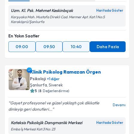
Uzm. Kl. Psk. Mehmet Keskinbıçak
Haritada Göster
Karşıyaka Mah. Mustafa Direkli Cad. Mermer Apt. Kat:1 No:5
Karaköprü/Şanlıurfa
En Yakın Saatler
09:00
09:50
10:40
Daha Fazla
Klinik Psikolog Ramazan Örgen
Psikoloji
+
1
diğer
Şanlıurfa
, Siverek
5
(
8
Değerlendirme)
Gayet profesyonel ve güzel yaklaştı çok dikkatle
Devamı
dinleyip geri donutleri...
Kateksis Psikolojik Danışmanlık Merkezi
Haritada Göster
Emba İş Merkezi Kat:3 No: 23