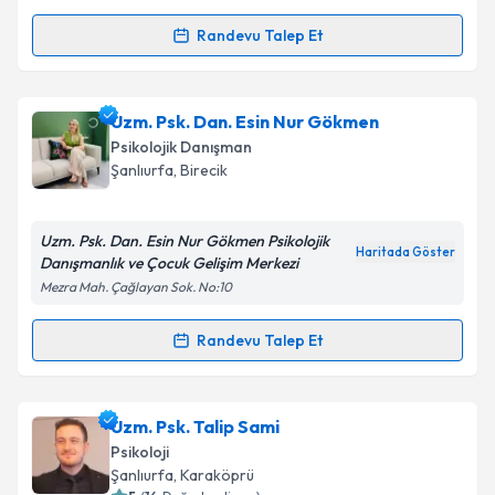
Randevu Talep Et
Randevu Takvimi Talebi
Klinik Psikolog Ramazan Örgen
için randevu
Uzm. Psk. Dan. Esin Nur Gökmen
takvimi talebi oluşturun. Size bu uzmandan randevu
Psikolojik Danışman
almanız için bir takvim hazırlandığında e-posta ile
Şanlıurfa
, Birecik
bilgilendireceğiz.
E-posta Adresiniz
Uzm. Psk. Dan. Esin Nur Gökmen Psikolojik
Haritada Göster
Danışmanlık ve Çocuk Gelişim Merkezi
Mezra Mah. Çağlayan Sok. No:10
Kişisel verilerimin işlenmesine ilişkin
Aydınlatma
Randevu Talep Et
Randevu Takvimi Talebi
Metni
'ni okudum ve kişisel verilerimin belirtilen
kapsamda işlenmesini kabul ediyorum.
Uzm. Psk. Dan. Esin Nur Gökmen
için randevu
Uzm. Psk. Talip Sami
takvimi talebi oluşturun. Size bu uzmandan randevu
Takvim Talebini Gönder
Psikoloji
almanız için bir takvim hazırlandığında e-posta ile
Şanlıurfa
, Karaköprü
bilgilendireceğiz.