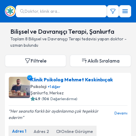
Doktor, klinik ara...
Bilişsel ve Davranışçı Terapi, Şanlıurfa
Toplam
8
Bilişsel ve Davranışçı Terapi
tedavisi yapan doktor -
uzman bulundu
Filtrele
Akıllı Sıralama
Klinik Psikolog Mehmet Keskinbıçak
Psikoloji
+
1
diğer
Şanlıurfa
, Merkez
4.9
(
106
Değerlendirme)
Her seansta farklı bir aydınlanma çok teşekkür
Devamı
ederim
Adres
1
Adres
2
Online Görüşme