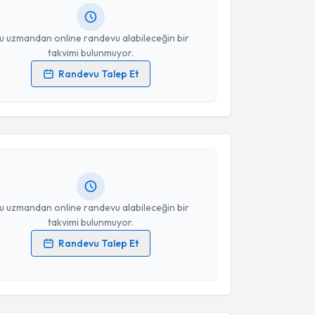
resiniz
u uzmandan online randevu alabileceğin bir
takvimi bulunmuyor.
Randevu Talep Et
akvimi Talebi
 verilerimin işlenmesine ilişkin
Aydınlatma Metni
'ni
 ve kişisel verilerimin belirtilen kapsamda
esini kabul ediyorum.
. Muhammed Kocaoğlu
için randevu takvimi talebi
Size bu uzmandan randevu almanız için bir takvim
Takvim Talebini Gönder
ında e-posta ile bilgilendireceğiz.
resiniz
u uzmandan online randevu alabileceğin bir
takvimi bulunmuyor.
Randevu Talep Et
 verilerimin işlenmesine ilişkin
Aydınlatma Metni
'ni
akvimi Talebi
 ve kişisel verilerimin belirtilen kapsamda
esini kabul ediyorum.