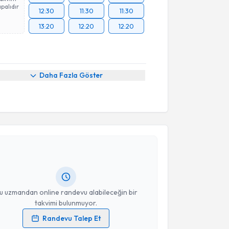
palıdır
12:30
11:30
11:30
13:20
12:20
12:20
Daha Fazla Göster
akvimi Talebi
i Ögür
için randevu takvimi talebi oluşturun. Size bu
ndevu almanız için bir takvim hazırlandığında e-
lgilendireceğiz.
resiniz
u uzmandan online randevu alabileceğin bir
takvimi bulunmuyor.
Randevu Talep Et
 verilerimin işlenmesine ilişkin
Aydınlatma Metni
'ni