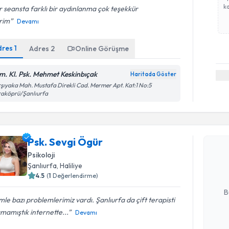
ka
 seansta farklı bir aydınlanma çok teşekkür
rim
Devamı
dres
1
Adres
2
Online Görüşme
m. Kl. Psk. Mehmet Keskinbıçak
Haritada Göster
şıyaka Mah. Mustafa Direkli Cad. Mermer Apt. Kat:1 No:5
raköprü/Şanlıurfa
Randevu T
Psk. Sevg
Psk. Sevgi Ögür
uzmandan ra
Psikoloji
posta ile bi
Şanlıurfa
, Haliliye
4.5
(
1
Değerlendirme)
E-posta Ad
B
mle bazı problemlerimiz vardı. Şanlıurfa da çift terapisti
mamıştık internette...
Devamı
Kişisel