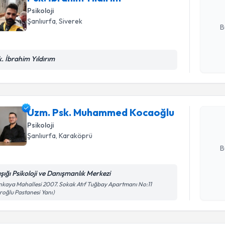
Psikoloji
E-posta Ad
Şanlıurfa
, Siverek
B
k. İbrahim Yıldırım
Randevu T
Kişisel
okudum
işlenm
Uzm. Psk
oluşturun. 
Uzm. Psk. Muhammed Kocaoğlu
hazırlandığ
Psikoloji
E-posta Ad
Şanlıurfa
, Karaköprü
B
ışığı Psikoloji ve Danışmanlık Merkezi
Kişisel
kaya Mahallesi 2007. Sokak Atıf Tuğbay Apartmanı No:11
Randevu T
roğlu Pastanesi Yanı)
okudum
işlenm