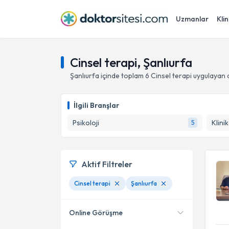
Uzmanlar
Klin
Cinsel terapi, Şanlıurfa
Şanlıurfa
içinde toplam
6
Cinsel terapi
uygulayan 
İlgili Branşlar
Psikoloji
Klini
5
Aktif Filtreler
Cinsel terapi
Şanlıurfa
Online Görüşme