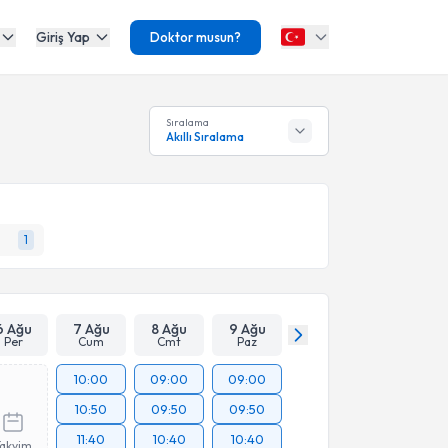
Giriş Yap
Doktor musun?
Sıralama
Akıllı Sıralama
1
6 Ağu
7 Ağu
8 Ağu
9 Ağu
Per
Cum
Cmt
Paz
10:00
09:00
09:00
10:50
09:50
09:50
11:40
10:40
10:40
Takvim