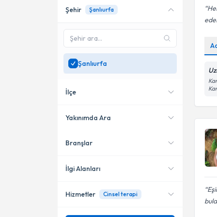
Her
Şehir
Şanlıurfa
Online danışmanlık sunan
ede
uzmanları göster
Sadece
Şanlıurfa
A
bölgesinde uzman ara
Şanlıurfa
Uz
Kar
Ka
İlçe
Yakınımda Ara
Branşlar
Konumuma yakın uzmanları
Haliliye
göster
Karaköprü
İlgi Alanları
Merkez
Eşi
Hizmetler
Cinsel terapi
Psikoloji
bula
Siverek