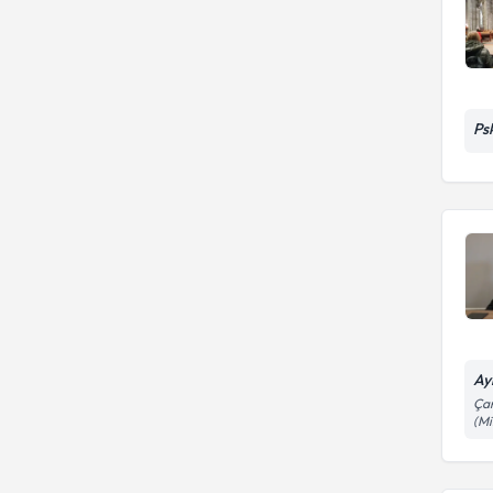
Ps
Ay
Çan
(Mi