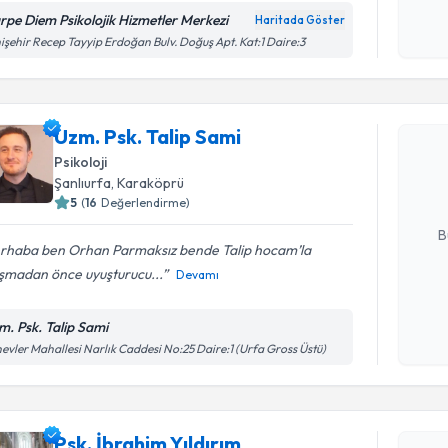
okudum
rpe Diem Psikolojik Hizmetler Merkezi
Haritada Göster
işlenm
işehir Recep Tayyip Erdoğan Bulv. Doğuş Apt. Kat:1 Daire:3
Randevu T
Uzm. Psk. 
Uzm. Psk. Talip Sami
bu uzmandan
Psikoloji
posta ile bi
Şanlıurfa
, Karaköprü
5
(
16
Değerlendirme)
E-posta Ad
B
rhaba ben Orhan Parmaksız bende Talip hocam’la
ışmadan önce uyuşturucu...
Devamı
Kişisel
okudum
m. Psk. Talip Sami
Randevu T
işlenm
evler Mahallesi Narlık Caddesi No:25 Daire:1 (Urfa Gross Üstü)
Psk. İbrah
Size bu uzm
hazırlandığ
Psk. İbrahim Yıldırım