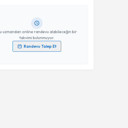
Kadir Ay
için randevu takvimi talebi oluşturun. Size bu
Takvim Talebini Gönder
ndevu almanız için bir takvim hazırlandığında e-
lgilendireceğiz.
resiniz
u uzmandan online randevu alabileceğin bir
takvimi bulunmuyor.
Randevu Talep Et
 verilerimin işlenmesine ilişkin
Aydınlatma Metni
'ni
 ve kişisel verilerimin belirtilen kapsamda
esini kabul ediyorum.
Takvim Talebini Gönder