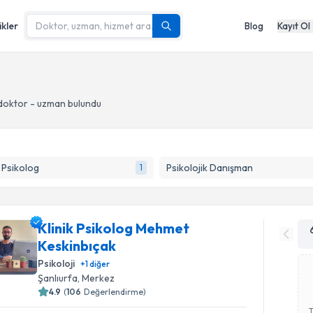
ikler
Blog
Kayıt Ol
doktor - uzman bulundu
k Psikolog
Psikolojik Danışman
1
Klinik Psikolog Mehmet
Keskinbıçak
Psikoloji
+
1
diğer
Şanlıurfa
, Merkez
4.9
(
106
Değerlendirme)