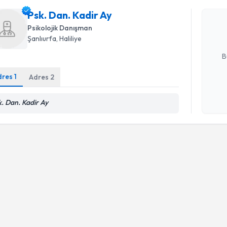
Psk. Dan. 
uzmandan ra
Psk. Dan. Kadir Ay
posta ile bi
Psikolojik Danışman
Şanlıurfa
, Haliliye
E-posta Ad
B
dres
1
Adres
2
Kişisel
k. Dan. Kadir Ay
okudum
işlenm