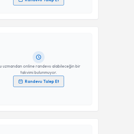
 verilerimin işlenmesine ilişkin
Aydınlatma Metni
'ni
 ve kişisel verilerimin belirtilen kapsamda
akvimi Talebi
esini kabul ediyorum.
i Ögür
için randevu takvimi talebi oluşturun. Size bu
Takvim Talebini Gönder
ndevu almanız için bir takvim hazırlandığında e-
lgilendireceğiz.
resiniz
u uzmandan online randevu alabileceğin bir
takvimi bulunmuyor.
Randevu Talep Et
 verilerimin işlenmesine ilişkin
Aydınlatma Metni
'ni
 ve kişisel verilerimin belirtilen kapsamda
esini kabul ediyorum.
akvimi Talebi
Takvim Talebini Gönder
ikolog Ramazan Örgen
için randevu takvimi talebi
Size bu uzmandan randevu almanız için bir takvim