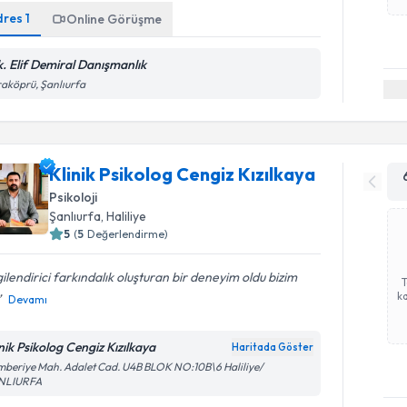
dres
1
Online Görüşme
k. Elif Demiral Danışmanlık
aköprü, Şanlıurfa
Klinik Psikolog Cengiz Kızılkaya
Psikoloji
Şanlıurfa
, Haliliye
5
(
5
Değerlendirme)
gilendirici farkındalık oluşturan bir deneyim oldu bizim
ka
Devamı
inik Psikolog Cengiz Kızılkaya
Haritada Göster
beriye Mah. Adalet Cad. U4B BLOK NO:10B\6 Haliliye/
NLIURFA
Randevu T