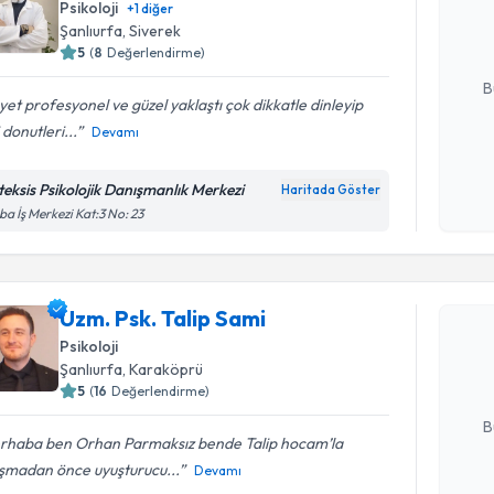
Psikoloji
+
1
diğer
hazırlandığ
Şanlıurfa
, Siverek
5
(
8
Değerlendirme)
E-posta Ad
B
et profesyonel ve güzel yaklaştı çok dikkatle dinleyip
 donutleri...
Devamı
Kişisel
okudum
teksis Psikolojik Danışmanlık Merkezi
Haritada Göster
işlenm
a İş Merkezi Kat:3 No: 23
Randevu T
Uzm. Psk. 
Uzm. Psk. Talip Sami
bu uzmandan
Psikoloji
posta ile bi
Şanlıurfa
, Karaköprü
5
(
16
Değerlendirme)
E-posta Ad
B
rhaba ben Orhan Parmaksız bende Talip hocam’la
ışmadan önce uyuşturucu...
Devamı