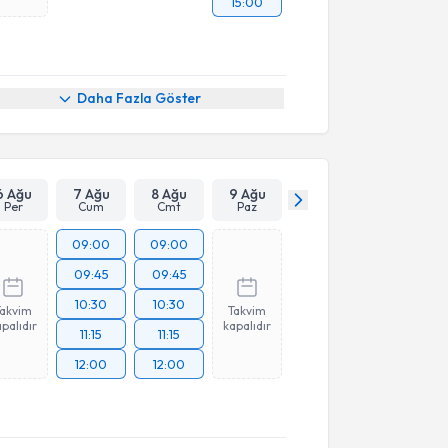
15:00
Daha Fazla Göster
6 Ağu
7 Ağu
8 Ağu
9 Ağu
Per
Cum
Cmt
Paz
09:00
09:00
09:45
09:45
10:30
10:30
Takvim
Takvim
palıdır
kapalıdır
11:15
11:15
12:00
12:00
akvimi Talebi