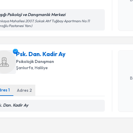
ışığı Psikoloji ve Danışmanlık Merkezi
Kişisel
kaya Mahallesi 2007. Sokak Atıf Tuğbay Apartmanı No:11
Randevu T
roğlu Pastanesi Yanı)
okudum
işlenm
Psk. Dan. 
uzmandan ra
Psk. Dan. Kadir Ay
posta ile bi
Psikolojik Danışman
Şanlıurfa
, Haliliye
E-posta Ad
B
dres
1
Adres
2
Kişisel
k. Dan. Kadir Ay
okudum
işlenm