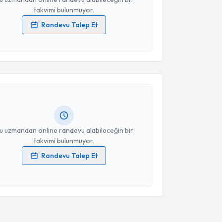
takvimi bulunmuyor.
Randevu Talep Et
 verilerimin işlenmesine ilişkin
Aydınlatma Metni
'ni
akvimi Talebi
 ve kişisel verilerimin belirtilen kapsamda
esini kabul ediyorum.
Kadir Ay
için randevu takvimi talebi oluşturun. Size bu
Takvim Talebini Gönder
ndevu almanız için bir takvim hazırlandığında e-
lgilendireceğiz.
resiniz
u uzmandan online randevu alabileceğin bir
takvimi bulunmuyor.
Randevu Talep Et
 verilerimin işlenmesine ilişkin
Aydınlatma Metni
'ni
 ve kişisel verilerimin belirtilen kapsamda
esini kabul ediyorum.
Takvim Talebini Gönder