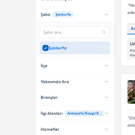
Her
ede
Şehir
Şanlıurfa
Online danışmanlık sunan
uzmanları göster
A
Sadece
Şanlıurfa
bölgesinde uzman ara
Uz
Şanlıurfa
Kar
Ka
İlçe
Yakınımda Ara
Branşlar
Konumuma yakın uzmanları
Merkez
göster
Haliliye
İlgi Alanları
Anksiyete (Kaygı) Bozuklukları
Gö
Karaköprü
anl
Hizmetler
Psikoloji