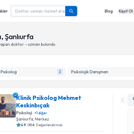
ikler
Blog
Kayıt Ol
, Şanlıurfa
 yapan doktor - uzman bulundu
k Psikolog
Psikolojik Danışman
2
Klinik Psikolog Mehmet
Keskinbıçak
Psikoloji
+
1
diğer
Şanlıurfa
, Merkez
4.9
(
106
Değerlendirme)