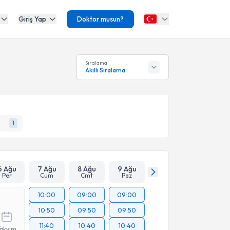
Giriş Yap
Doktor musun?
Sıralama
Akıllı Sıralama
1
6 Ağu
7 Ağu
8 Ağu
9 Ağu
Per
Cum
Cmt
Paz
10:00
09:00
09:00
10:50
09:50
09:50
11:40
10:40
10:40
Takvim