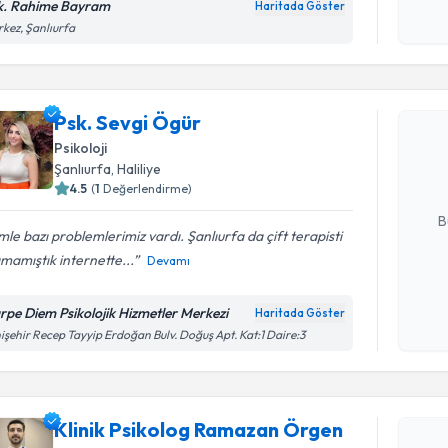
k. Rahime Bayram
Haritada Göster
Kişisel
kez, Şanlıurfa
okudum
Randevu T
işlenm
Psk. Sevg
Psk. Sevgi Ögür
uzmandan ra
Psikoloji
posta ile bi
Şanlıurfa
, Haliliye
4.5
(
1
Değerlendirme)
E-posta Ad
B
mle bazı problemlerimiz vardı. Şanlıurfa da çift terapisti
mamıştık internette...
Devamı
Kişisel
okudum
rpe Diem Psikolojik Hizmetler Merkezi
Haritada Göster
işlenm
işehir Recep Tayyip Erdoğan Bulv. Doğuş Apt. Kat:1 Daire:3
Randevu T
Klinik Ps
Klinik Psikolog Ramazan Örgen
oluşturun. 