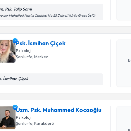
Kişisel
okudum
m. Psk. Talip Sami
Randevu T
işlenm
evler Mahallesi Narlık Caddesi No:25 Daire:1 (Urfa Gross Üstü)
Psk. İsmih
bu uzmandan
posta ile bi
Psk. İsmihan Çiçek
Psikoloji
E-posta Ad
Şanlıurfa
, Merkez
B
k. İsmihan Çiçek
Randevu T
Kişisel
okudum
işlenm
Uzm. Psk
oluşturun. 
Uzm. Psk. Muhammed Kocaoğlu
hazırlandığ
Psikoloji
E-posta Ad
Şanlıurfa
, Karaköprü
B