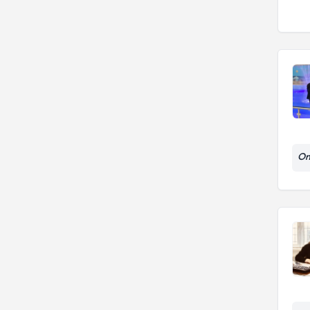
Sosyal fobi
YAKIN DOĞU ÜNİVERSİTESİ
On