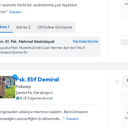
ka
 seansta farklı bir aydınlanma çok teşekkür
rim
Devamı
dres
1
Adres
2
Online Görüşme
m. Kl. Psk. Mehmet Keskinbıçak
Haritada Göster
şıyaka Mah. Mustafa Direkli Cad. Mermer Apt. Kat:1 No:5
raköprü/Şanlıurfa
Psk. Elif Demiral
Psikoloji
Şanlıurfa
, Karaköprü
5
(
3
Değerlendirme)
rüşmeden oldukça memnun kaldım. Beni kimsenin
ka
amadığını zannettiğim bi dönemde...
Devamı