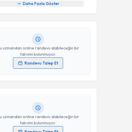
Daha Fazla Göster
Çelik
için randevu takvimi talebi oluşturun. Size bu
ndevu almanız için bir takvim hazırlandığında e-
lgilendireceğiz.
resiniz
u uzmandan online randevu alabileceğin bir
takvimi bulunmuyor.
Randevu Talep Et
akvimi Talebi
 verilerimin işlenmesine ilişkin
Aydınlatma Metni
'ni
 ve kişisel verilerimin belirtilen kapsamda
esini kabul ediyorum.
me Bayram
için randevu takvimi talebi oluşturun. Size
 randevu almanız için bir takvim hazırlandığında e-
lgilendireceğiz.
Takvim Talebini Gönder
resiniz
u uzmandan online randevu alabileceğin bir
takvimi bulunmuyor.
Randevu Talep Et