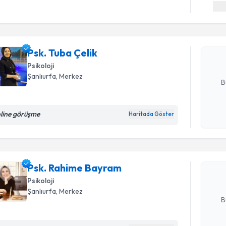
Psk. Tuba 
uzmandan ra
posta ile bi
Psk. Tuba Çelik
Psikoloji
E-posta Ad
Şanlıurfa
, Merkez
B
Randevu T
line görüşme
Haritada Göster
Kişisel
okudum
işlenm
Psk. Rahi
bu uzmandan
Psk. Rahime Bayram
posta ile bi
Psikoloji
E-posta Ad
Şanlıurfa
, Merkez
B