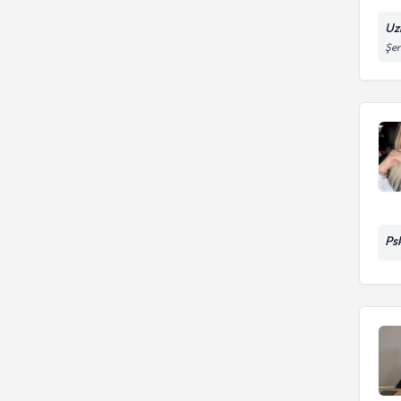
Uz
Şen
Ps