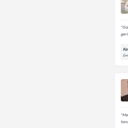
Gay
geri
Ka
Emb
Me
tan