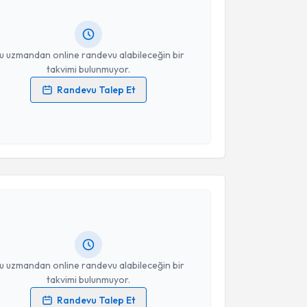
ında e-posta ile bilgilendireceğiz.
resiniz
u uzmandan online randevu alabileceğin bir
takvimi bulunmuyor.
Randevu Talep Et
 verilerimin işlenmesine ilişkin
Aydınlatma Metni
'ni
 ve kişisel verilerimin belirtilen kapsamda
esini kabul ediyorum.
akvimi Talebi
Takvim Talebini Gönder
Talip Sami
için randevu takvimi talebi oluşturun. Size
 randevu almanız için bir takvim hazırlandığında e-
lgilendireceğiz.
resiniz
u uzmandan online randevu alabileceğin bir
takvimi bulunmuyor.
Randevu Talep Et