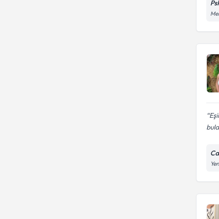
Ps
Mer
Eşi
bula
Ca
Yen