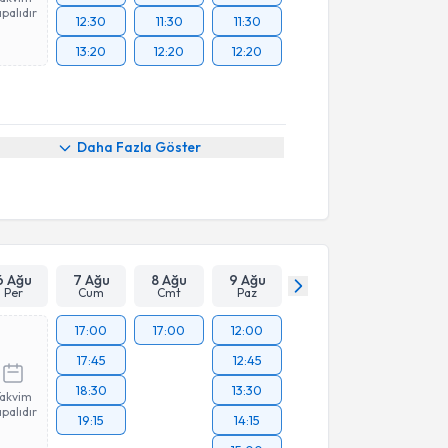
palıdır
12:30
11:30
11:30
13:20
12:20
12:20
Daha Fazla Göster
6 Ağu
7 Ağu
8 Ağu
9 Ağu
Per
Cum
Cmt
Paz
17:00
17:00
12:00
17:45
12:45
18:30
13:30
Takvim
palıdır
19:15
14:15