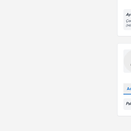
Ay
Çan
(Mi
A
Ps