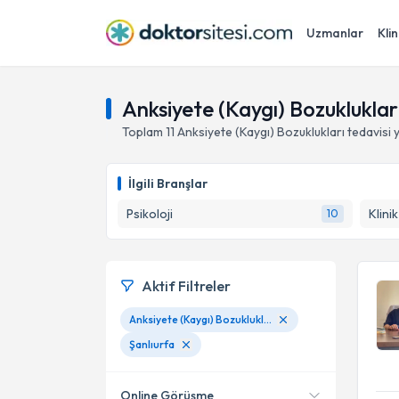
Uzmanlar
Klin
Anksiyete (Kaygı) Bozuklukları
Toplam
11
Anksiyete (Kaygı) Bozuklukları
tedavisi
İlgili Branşlar
Psikoloji
Klini
10
Aktif Filtreler
Anksiyete (Kaygı) Bozuklukları
Şanlıurfa
Online Görüşme